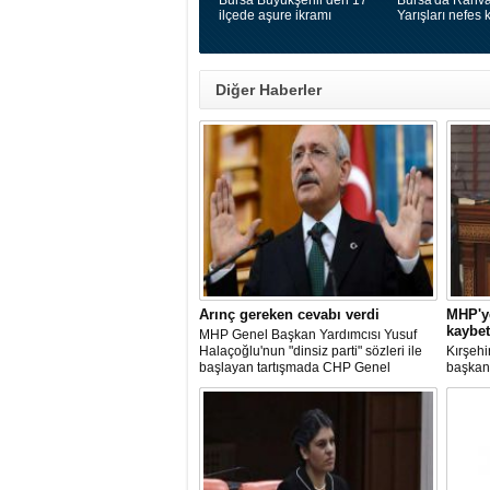
Bursa Büyükşehir'den 17
Bursa'da Rahva
ilçede aşure ikramı
Yarışları nefes k
Diğer Haberler
Arınç gereken cevabı verdi
MHP'ye
kaybet
MHP Genel Başkan Yardımcısı Yusuf
Halaçoğlu'nun "dinsiz parti" sözleri ile
Kırşehir
başlayan tartışmada CHP Genel
başkan 
Başkanı Kemal Kılıçdaroğlu "bütün
Avanos 
partiye mal etmeyi uygun bulmuyorum"
kazasın
yanıtını verdi. Habertürk'e konuşan
Kılıçdaroğlu, Bahçeli'nin de üzüldüğü
görüş