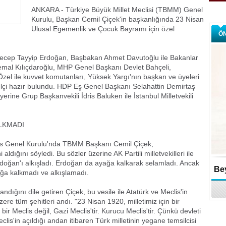
ANKARA - Türkiye Büyük Millet Meclisi (TBMM) Genel
Kurulu, Başkan Cemil Çiçek'in başkanlığında 23 Nisan
Ulusal Egemenlik ve Çocuk Bayramı için özel
Ö
ecep Tayyip Erdoğan, Başbakan Ahmet Davutoğlu ile Bakanlar
mal Kılıçdaroğlu, MHP Genel Başkanı Devlet Bahçeli,
l ile kuvvet komutanları, Yüksek Yargı'nın başkan ve üyeleri
elçi hazır bulundu. HDP Eş Genel Başkanı Selahattin Demirtaş
rine Grup Başkanvekili İdris Baluken ile İstanbul Milletvekili
LKMADI
clis Genel Kurulu'nda TBMM Başkanı Cemil Çiçek,
dığını söyledi. Bu sözler üzerine AK Partili milletvekilleri ile
doğan'ı alkışladı. Erdoğan da ayağa kalkarak selamladı. Ancak
Bey
a kalkmadı ve alkışlamadı.
landığını dile getiren Çiçek, bu vesile ile Atatürk ve Meclis'in
ere tüm şehitleri andı. "23 Nisan 1920, milletimiz için bir
 bir Meclis değil, Gazi Meclis'tir. Kurucu Meclis'tir. Çünkü devleti
clis'in açıldığı andan itibaren Türk milletinin yegane temsilcisi