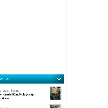
ZARLAR
amazan Sevinç
nformistliğin, Kolaycılığın
hikası !