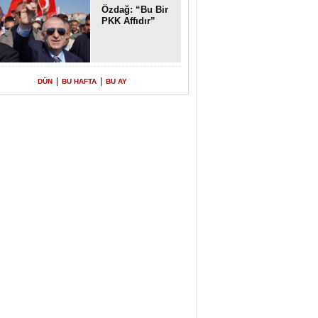
Özdağ: “Bu Bir
PKK Affıdır”
|
|
DÜN
BU HAFTA
BU AY