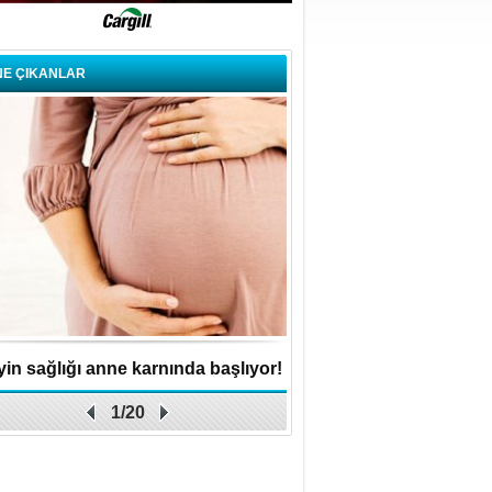
NE ÇIKANLAR
in sağlığı anne karnında başlıyor!
Küçük işletme, büyük 
1/20