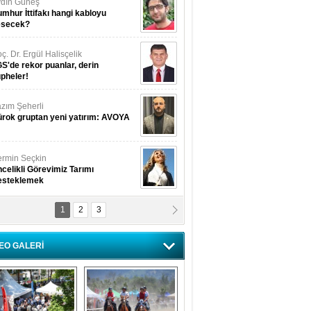
dın Güneş
mhur İttifakı hangi kabloyu
esecek?
ç. Dr. Ergül Halisçelik
S'de rekor puanlar, derin
pheler!
zım Şeherli
rok gruptan yeni yatırım: AVOYA
rmin Seçkin
celikli Görevimiz Tarımı
esteklemek
1
2
3
USUF BEREKET
kkat! Havalar ısınıyor!
EO GALERİ
lüfer Menekli Buzcular
z Hiç Kelebeklerin Sesini
uydunuz Mu?