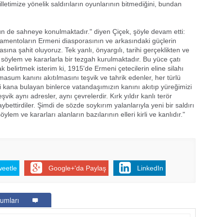
letimize yönelik saldırıların oyunlarının bitmediğini, bundan
gün de sahneye konulmaktadır." diyen Çiçek, şöyle devam etti:
lamentoların Ermeni diasporasının ve arkasındaki güçlerin
sına şahit oluyoruz. Tek yanlı, önyargılı, tarihi gerçeklikten ve
söylem ve kararlarla bir tezgah kurulmaktadır. Bu yüce çatı
ak belirtmek isterim ki, 1915'de Ermeni çetecilerin eline silahı
masum kanını akıtılmasını teşvik ve tahrik edenler, her türlü
 kana bulayan binlerce vatandaşımızın kanını akıtıp yüreğimizi
şvik aynı adresler, aynı çevrelerdir. Kırk yıldır kanlı terör
bettirdiler. Şimdi de sözde soykırım yalanlarıyla yeni bir saldırı
lem ve kararları alanların bazılarının elleri kirli ve kanlıdır."
weetle
Google+'da Paylaş
LinkedIn
umları