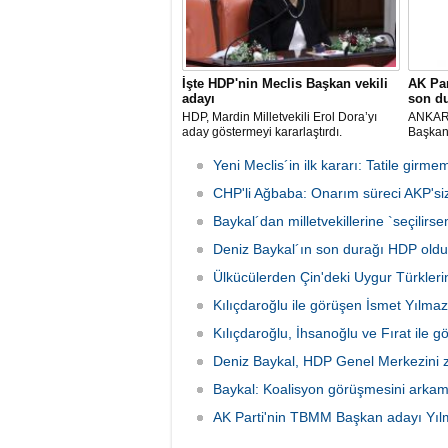
İşte HDP'nin Meclis Başkan vekili
AK Par
adayı
son d
HDP, Mardin Milletvekili Erol Dora’yı
ANKARA
aday göstermeyi kararlaştırdı.
Başkanl
İsmet 
Meclis´
Yeni Meclis´in ilk kararı: Tatile gir
´yi ziy
CHP'li Ağbaba: Onarım süreci AKP'siz 
Selaha
Baykal´dan milletvekillerine `seçilir
Deniz Baykal´ın son durağı HDP oldu
Ülkücülerden Çin'deki Uygur Türkleri
Kılıçdaroğlu ile görüşen İsmet Yılmaz
Kılıçdaroğlu, İhsanoğlu ve Fırat ile 
Deniz Baykal, HDP Genel Merkezini zi
Baykal: Koalisyon görüşmesini arkama
AK Parti'nin TBMM Başkan adayı Yıl