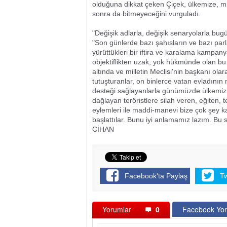
olduğuna dikkat çeken Çiçek, ülkemize, mil
sonra da bitmeyeceğini vurguladı.
"Değişik adlarla, değişik senaryolarla bu
"Son günlerde bazı şahısların ve bazı par
yürüttükleri bir iftira ve karalama kampanya
objektiflikten uzak, yok hükmünde olan bu 
altında ve milletin Meclisi'nin başkanı olar
tutuşturanlar, on binlerce vatan evladının 
desteği sağlayanlarla günümüzde ülkemizi
dağlayan teröristlere silah veren, eğiten, te
eylemleri ile maddi-manevi bize çok şey kay
başlattılar. Bunu iyi anlamamız lazım. Bu söy
CİHAN
Facebook'ta Paylaş
T
Yorumlar
0
Facebook Yor