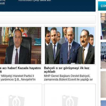
n At
Kontrolden çıkıp takla attı.
esti
ÇO
 acı haber! Kazada hayatını
Bahçeli o sır görüşmeyi ilk kez
ti
açıkladı
 Milliyetçi Hareket Partisi il
MHP Genel Başkanı Devlet Bahçeli,
yardımcısı Ş.B., Nevşehir'in
zamanında Bülent Ecevit ile yaptığı sır
ilçesinde geçirdiği trafik
görüşmeyi ilk kez açıkladı.
da hayatını kaybetti.