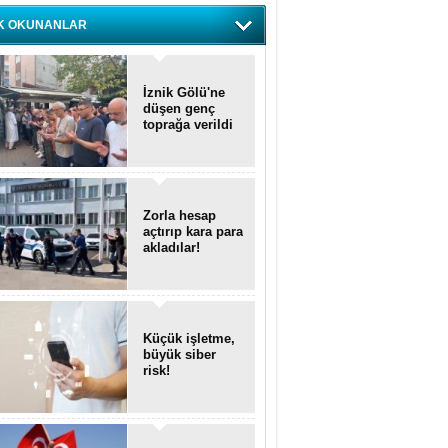
K OKUNANLAR
İznik Gölü'ne
düşen genç
toprağa verildi
Zorla hesap
açtırıp kara para
akladılar!
Küçük işletme,
büyük siber
risk!