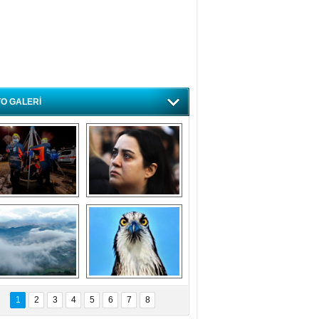
O GALERİ
ursa'da deprem 
Özlem ve minnetle 
atbikatı gerçeğini 
anıyoruz
aratmadı
Bursa'dan 
Balık Kartalı 
büyüleyen 
Bursa’da 
1
2
3
4
5
6
7
8
fotoğraflar
görüntülendi