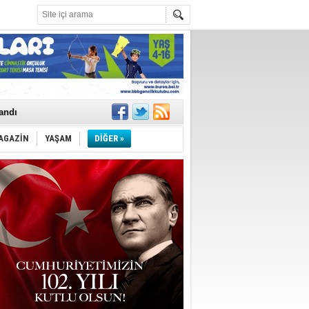
landı
AGAZİN
YAŞAM
DİĞER »