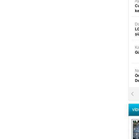
Ay
Cu
k
Do
LG
şü
Ka
Gü
Ne
Ön
D
Y
Di
VİD
Ni
Si
D