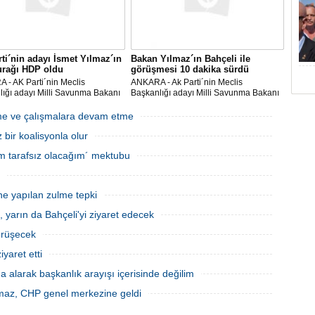
ti´nin adayı İsmet Yılmaz´ın
Bakan Yılmaz´ın Bahçeli ile
urağı HDP oldu
görüşmesi 10 dakika sürdü
 - AK Parti´nin Meclis
ANKARA - Ak Parti´nin Meclis
ığı adayı Milli Savunma Bakanı
Başkanlığı adayı Milli Savunma Bakanı
Yılmaz, CHP ve MHP´den sonra
İsmet Yılmaz, MHP Genel Başkanı
te grubu bulunan son parti HDP
Devlet Bahçeli ile görüşmek üzere saat
meme ve çalışmalara devam etme
aret etti. HDP Eş Genel Başkanı
14.00´de MHP genel merkez binasına
bir koalisyonla olur
ttin Demi
geldi. AK Parti Gene
sem tarafsız olacağım´ mektubu
ne yapılan zulme tepki
, yarın da Bahçeli'yi ziyaret edecek
görüşecek
yaret etti
 alarak başkanlık arayışı içerisinde değilim
maz, CHP genel merkezine geldi