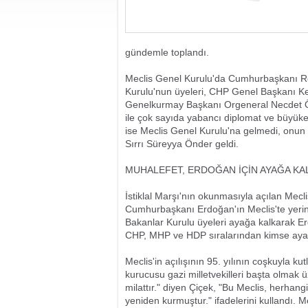
gündemle toplandı.
Meclis Genel Kurulu'da Cumhurbaşkanı R
Kurulu'nun üyeleri, CHP Genel Başkanı Ke
Genelkurmay Başkanı Orgeneral Necdet Öze
ile çok sayıda yabancı diplomat ve büyük
ise Meclis Genel Kurulu'na gelmedi, onun ye
Sırrı Süreyya Önder geldi.
MUHALEFET, ERDOĞAN İÇİN AYAĞA KA
İstiklal Marşı'nın okunmasıyla açılan Me
Cumhurbaşkanı Erdoğan'ın Meclis'te yerini al
Bakanlar Kurulu üyeleri ayağa kalkarak Er
CHP, MHP ve HDP sıralarından kimse ayağ
Meclis'in açılışının 95. yılının coşkuyla kut
kurucusu gazi milletvekilleri başta olmak üz
milattır." diyen Çiçek, "Bu Meclis, herhangi
yeniden kurmuştur." ifadelerini kullandı. Me