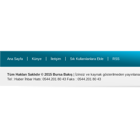
|
|
|
|
Ana Sayfa
Künye
İletişim
Sık Kullanılanlara Ekle
RSS
Tüm Hakları Saklıdır © 2015 Bursa Bakış
| İzinsiz ve kaynak gösterilmeden yayınlan
Tel : Haber İhbar Hattı: 0544.201 80 43 Faks : 0544.201 80 43