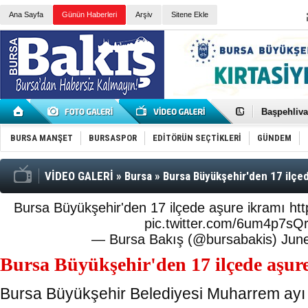
Ana Sayfa
Günün Haberleri
Arşiv
Sitene Ekle
“Çocuklar 
Başpehlivan
Mobilfest'i
Ülseratif ko
BURSA MANŞET
BURSASPOR
EDİTÖRÜN SEÇTİKLERİ
GÜNDEM
Sağlıkta y
Sebepsiz iç
Trabzonsp
VİDEO GALERİ
»
Bursa
»
Bursa Büyükşehir'den 17 ilçe
Osmangazi 
Nilüfer Bel
Bursa Büyükşehir'den 17 ilçede aşure ikramı
ht
Netanyahu’
pic.twitter.com/6um4p7sQ
Havuz kena
Ege İhracat
— Bursa Bakış (@bursabakis)
Jun
Kumar bağı
Bursa Büyükşehir'den 17 ilçede aşur
Beşiktaş, 
Tarihi Hal
Bursa Büyükşehir Belediyesi Muharrem ayı d