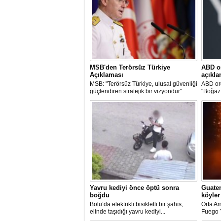
Bursa Büyükşehir Belediyesi, içme suyu arz
güvenliğini...
MSB'den Terörsüz Türkiye
ABD o
Açıklaması
açıkla
MSB: "Terörsüz Türkiye, ulusal güvenliği
ABD or
güçlendiren stratejik bir vizyondur"
"Boğaz 
06 Ağustos 2026 Perşembe 12:23
Bir adımla hayata tutundu, motosikletli duvar
can verdi
Yavru kediyi önce öptü sonra
Guatem
boğdu
köyler
Bolu’da elektrikli bisikletli bir şahıs,
Orta Am
elinde taşıdığı yavru kediyi...
Fuego Y