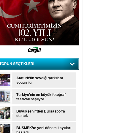
TÖRÜN SEÇTİKLERİ
ve minnetle anıyoruz
Atatürk’ün sevdiği şarkılara
yoğun ilgi
Türkiye’nin en büyük fotoğraf
festivali başlıyor
Büyükşehir’den Bursaspor’a
destek
BUSMEK’te yeni dönem kayıtları
başladı