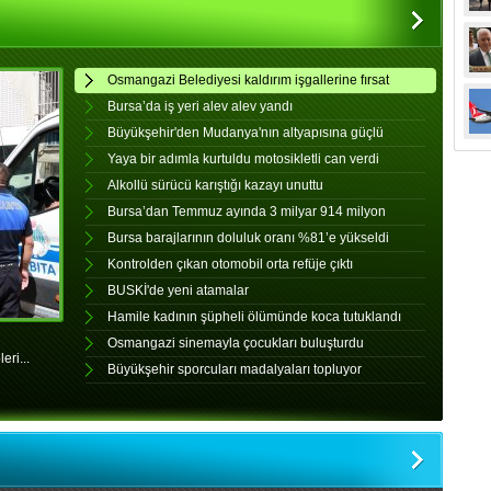
Osmangazi Belediyesi kaldırım işgallerine fırsat
vermiyor
Bursa’da iş yeri alev alev yandı
Büyükşehir'den Mudanya'nın altyapısına güçlü
yatırım
Yaya bir adımla kurtuldu motosikletli can verdi
Alkollü sürücü karıştığı kazayı unuttu
Bursa’dan Temmuz ayında 3 milyar 914 milyon
dolarlık ihracat
Bursa barajlarının doluluk oranı %81’e yükseldi
Kontrolden çıkan otomobil orta refüje çıktı
BUSKİ'de yeni atamalar
Hamile kadının şüpheli ölümünde koca tutuklandı
Osmangazi sinemayla çocukları buluşturdu
ri...
Büyükşehir sporcuları madalyaları topluyor