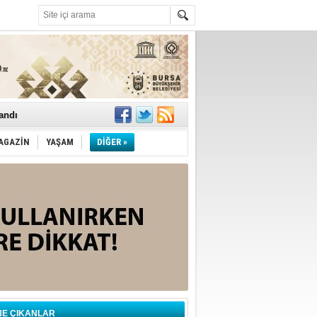
landı
AGAZİN
YAŞAM
DİĞER »
NE ÇIKANLAR