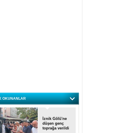
K OKUNANLAR
İznik Gölü'ne
düşen genç
toprağa verildi