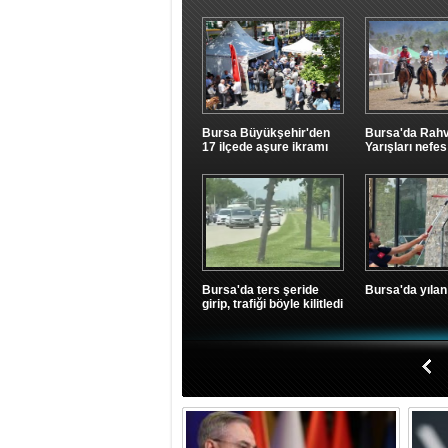
Bursa Büyükşehir'den
Bursa'da Rah
06 Ağustos 2026 Perşembe 12:32
17 ilçede aşure ikramı
Yarışları nefes
Bursa'da dün gece bir iş yerinde çıkan yangın.
Bursa'da ters şeride
Bursa'da yılan
girip, trafiği böyle kilitledi
06 Ağustos 2026 Perşembe 12:30