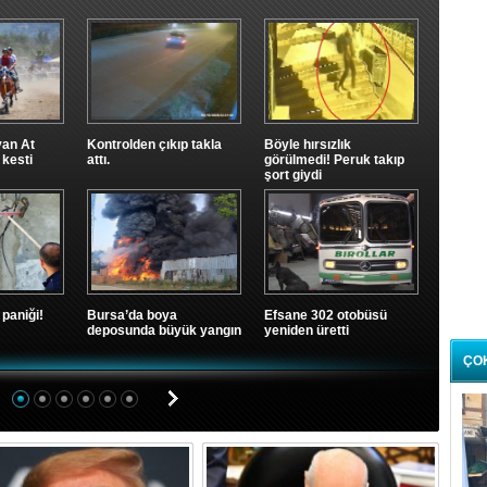
van At
Kontrolden çıkıp takla
Böyle hırsızlık
 kesti
attı.
görülmedi! Peruk takıp
şort giydi
..
 paniği!
Bursa’da boya
Efsane 302 otobüsü
deposunda büyük yangın
yeniden üretti
ÇO