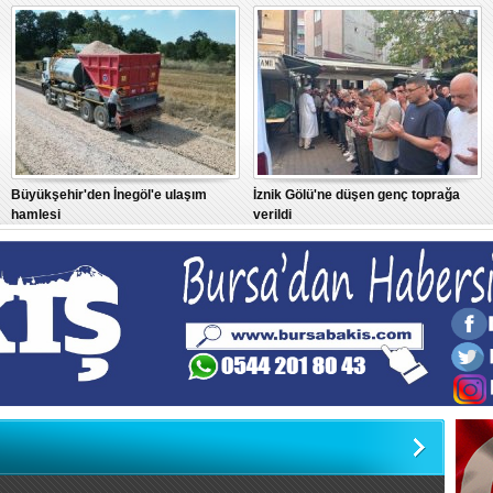
Büyükşehir'den İnegöl'e ulaşım
İznik Gölü'ne düşen genç toprağa
hamlesi
verildi