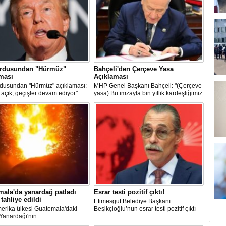
rdusundan "Hürmüz"
Bahçeli'den Çerçeve Yasa
ması
Açıklaması
dusundan "Hürmüz" açıklaması:
MHP Genel Başkanı Bahçeli: "(Çerçeve
açık, geçişler devam ediyor"
yasa) Bu imzayla bin yıllık kardeşliğimiz
bir kez daha tescillenmiştir"
a çarparak
ala'da yanardağ patladı
Esrar testi pozitif çıktı!
 tahliye edildi
Etimesgut Belediye Başkanı
erika ülkesi Guatemala'daki
Beşikçioğlu’nun esrar testi pozitif çıktı
anardağı'nın...