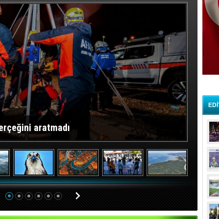
EDİ
erçeğini aratmadı
Özlem 