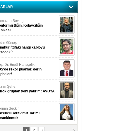
ZARLAR
amazan Sevinç
nformistliğin, Kolaycılığın
hikası !
dın Güneş
mhur İttifakı hangi kabloyu
esecek?
ç. Dr. Ergül Halisçelik
S'de rekor puanlar, derin
pheler!
zım Şeherli
rok gruptan yeni yatırım: AVOYA
rmin Seçkin
celikli Görevimiz Tarımı
esteklemek
1
2
3
USUF BEREKET