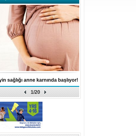
kiye’den çıkan altınlar Bulgaristan kapısınd
in sağlığı anne karnında başlıyor!
Küçük işletme, büyük 
1/20