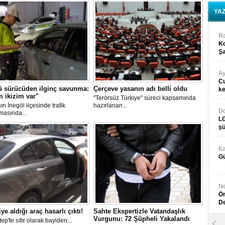
YA
R
Ko
Şa
n sürücü
Ay
Cu
ü sürücüden ilginç savunma:
Çerçeve yasanın adı belli oldu
k
 ikizim var"
"Terörsüz Türkiye" süreci kapsamında
ın İnegöl ilçesinde trafik
hazırlanan...
Do
masında...
LG
şü
Ka
Gü
Ne
Ön
D
i...
iye aldığı araç hasarlı çıktı!
Sahte Ekspertizle Vatandaşlık
Vurgunu: 72 Şüpheli Yakalandı
ep'te sıfır olarak bayiden...
Y