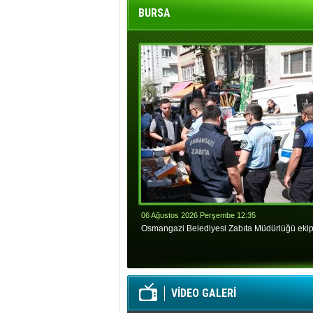
BURSA
06 Ağustos 2026 Perşembe 12:35
Osmangazi Belediyesi Zabıta Müdürlüğü ekiple
VİDEO GALERİ