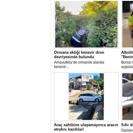
06 Ağustos 2026 Perşembe 12:20
Mahalleyi savaş alanına çevirdi, alkollü kadı
karıştığı kazayı unuttu
Ormana ektiği kenevir dron
Alkoll
devriyesinde bulundu
"Benim
Arnavutköy’de ormanlık alanda
Bursa’n
kenevir...
uygula
05 Ağustos 2026 Çarşamba 15:06
Küresel ekonomide artan korumacılık eğilimler
Araç sahibine ulaşamayınca aracın
Sıfır d
etrafını kazdılar!
Gaziant