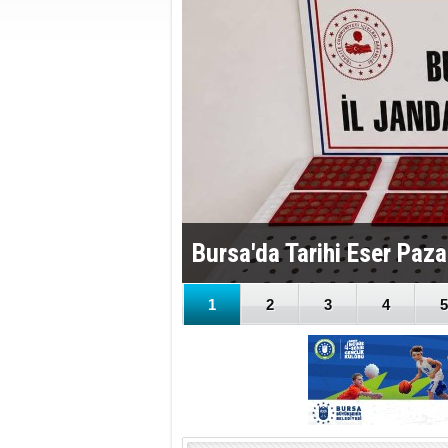
Bursa'da Tarihi Eser Paza
1
2
3
4
5