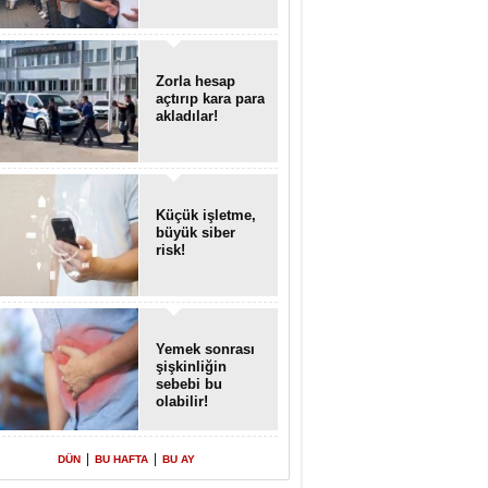
Zorla hesap
açtırıp kara para
akladılar!
Küçük işletme,
büyük siber
risk!
Yemek sonrası
şişkinliğin
sebebi bu
olabilir!
|
|
DÜN
BU HAFTA
BU AY