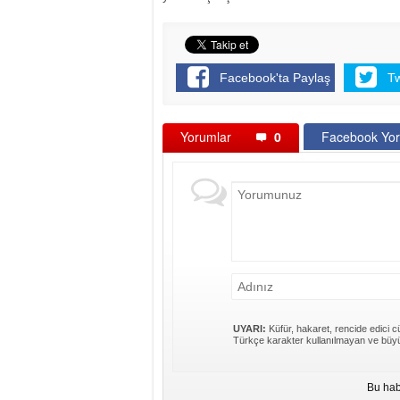
Facebook'ta Paylaş
T
Yorumlar
0
Facebook Yor
UYARI:
Küfür, hakaret, rencide edici cü
Türkçe karakter kullanılmayan ve büyü
Bu hab