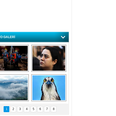
O GALERİ
ursa'da deprem 
Özlem ve minnetle 
atbikatı gerçeğini 
anıyoruz
aratmadı
Bursa'dan 
Balık Kartalı 
büyüleyen 
Bursa’da 
1
2
3
4
5
6
7
8
fotoğraflar
görüntülendi