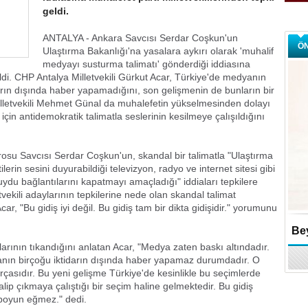
geldi.
ANTALYA - Ankara Savcısı Serdar Coşkun'un
Ö
Ulaştırma Bakanlığı'na yasalara aykırı olarak 'muhalif
medyayı susturma talimatı' gönderdiği iddiasına
eldi. CHP Antalya Milletvekili Gürkut Acar, Türkiye'de medyanın
arın dışında haber yapamadığını, son gelişmenin de bunların bir
lletvekili Mehmet Günal da muhalefetin yükselmesinden dolayı
için antidemokratik talimatla seslerinin kesilmeye çalışıldığını
osu Savcısı Serdar Coşkun'un, skandal bir talimatla "Ulaştırma
erin sesini duyurabildiği televizyon, radyo ve internet sitesi gibi
uydu bağlantılarını kapatmayı amaçladığı" iddiaları tepkilere
tvekili adaylarının tepkilerine nede olan skandal talimat
r, "Bu gidiş iyi değil. Bu gidiş tam bir dikta gidişidir." yorumunu
Bey
rının tıkandığını anlatan Acar, "Medya zaten baskı altındadır.
anın birçoğu iktidarın dışında haber yapamaz durumdadır. O
çasıdır. Bu yeni gelişme Türkiye'de kesinlikle bu seçimlerde
alip çıkmaya çalıştığı bir seçim haline gelmektedir. Bu gidiş
 boyun eğmez." dedi.