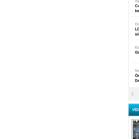
Ay
Cu
k
Do
LG
şü
Ka
Gü
Ne
Ön
D
Y
Di
VİD
Ni
Si
D