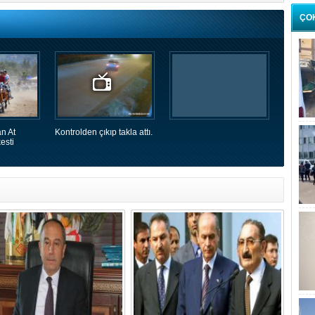
ÇO
n At
Kontrolden çıkıp takla attı.
esti