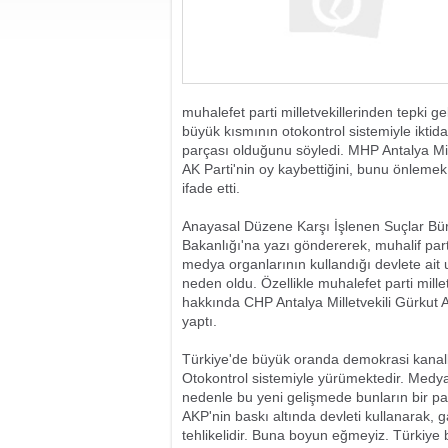
muhalefet parti milletvekillerinden tepki g
büyük kısmının otokontrol sistemiyle iktid
parçası olduğunu söyledi. MHP Antalya Mi
AK Parti'nin oy kaybettiğini, bunu önlemek 
ifade etti.
Anayasal Düzene Karşı İşlenen Suçlar Bür
Bakanlığı'na yazı göndererek, muhalif partil
medya organlarının kullandığı devlete ait 
neden oldu. Özellikle muhalefet parti mille
hakkında CHP Antalya Milletvekili Gürkut Aca
yaptı.
Türkiye'de büyük oranda demokrasi kanalla
Otokontrol sistemiyle yürümektedir. Medy
nedenle bu yeni gelişmede bunların bir par
AKP'nin baskı altında devleti kullanarak, g
tehlikelidir. Buna boyun eğmeyiz. Türkiye