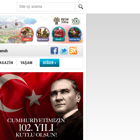
landı
AGAZİN
YAŞAM
DİĞER »