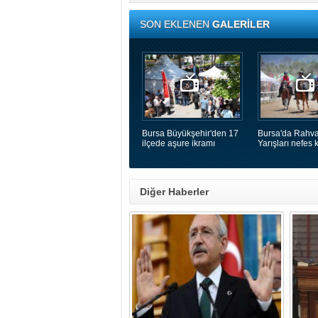
SON EKLENEN
GALERİLER
Bursa Büyükşehir'den 17
Bursa'da Rahva
ilçede aşure ikramı
Yarışları nefes k
Diğer Haberler