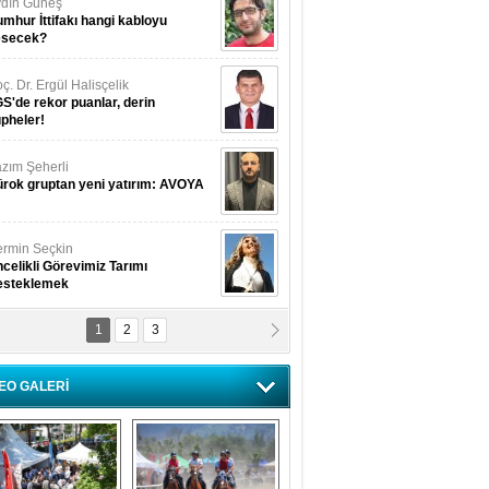
dın Güneş
mhur İttifakı hangi kabloyu
esecek?
ç. Dr. Ergül Halisçelik
S'de rekor puanlar, derin
pheler!
zım Şeherli
rok gruptan yeni yatırım: AVOYA
rmin Seçkin
celikli Görevimiz Tarımı
esteklemek
1
2
3
USUF BEREKET
kkat! Havalar ısınıyor!
EO GALERİ
lüfer Menekli Buzcular
z Hiç Kelebeklerin Sesini
uydunuz Mu?