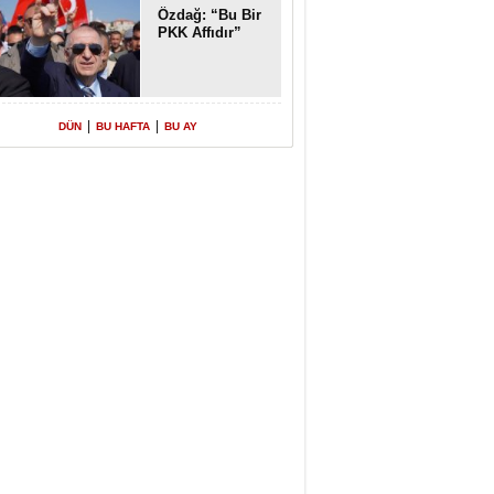
Özdağ: “Bu Bir
PKK Affıdır”
|
|
DÜN
BU HAFTA
BU AY