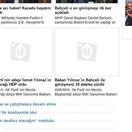
 acı haber! Kazada hayatını
Bahçeli o sır görüşmeyi ilk kez
ti
açıkladı
 Milliyetçi Hareket Partisi il
MHP Genel Başkanı Devlet Bahçeli,
yardımcısı Ş.B., Nevşehir'in
zamanında Bülent Ecevit ile yaptığı sır
ilçesinde geçirdiği trafik
görüşmeyi ilk kez açıkladı.
da hayatını kaybetti.
ti´nin adayı İsmet Yılmaz´ın
Bakan Yılmaz´ın Bahçeli ile
urağı HDP oldu
görüşmesi 10 dakika sürdü
 - AK Parti´nin Meclis
ANKARA - Ak Parti´nin Meclis
ığı adayı Milli Savunma Bakanı
Başkanlığı adayı Milli Savunma Bakanı
Yılmaz, CHP ve MHP´den sonra
İsmet Yılmaz, MHP Genel Başkanı
te grubu bulunan son parti HDP
Devlet Bahçeli ile görüşmek üzere saat
meme ve çalışmalara devam etme
aret etti. HDP Eş Genel Başkanı
14.00´de MHP genel merkez binasına
bir koalisyonla olur
ttin Demi
geldi. AK Parti Gene
sem tarafsız olacağım´ mektubu