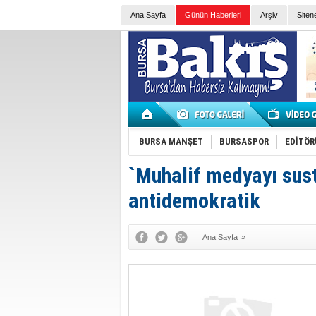
Ana Sayfa
Günün Haberleri
Arşiv
Siten
BURSA MANŞET
BURSASPOR
EDİTÖR
`Muhalif medyayı sust
antidemokratik
Ana Sayfa
»