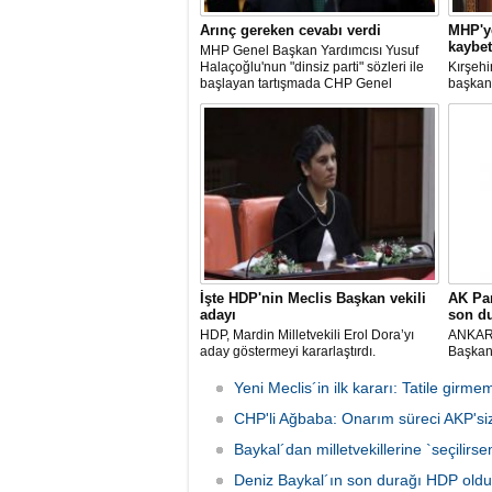
Arınç gereken cevabı verdi
MHP'ye
kaybet
MHP Genel Başkan Yardımcısı Yusuf
Halaçoğlu'nun "dinsiz parti" sözleri ile
Kırşehir
başlayan tartışmada CHP Genel
başkan 
Başkanı Kemal Kılıçdaroğlu "bütün
Avanos 
partiye mal etmeyi uygun bulmuyorum"
kazasın
yanıtını verdi. Habertürk'e konuşan
Kılıçdaroğlu, Bahçeli'nin de üzüldüğü
görüş
İşte HDP'nin Meclis Başkan vekili
AK Par
adayı
son d
HDP, Mardin Milletvekili Erol Dora’yı
ANKARA
aday göstermeyi kararlaştırdı.
Başkanl
İsmet 
Meclis´
Yeni Meclis´in ilk kararı: Tatile gir
´yi ziy
CHP'li Ağbaba: Onarım süreci AKP'siz 
Selaha
Baykal´dan milletvekillerine `seçilir
Deniz Baykal´ın son durağı HDP oldu