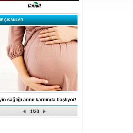
NE ÇIKANLAR
in sağlığı anne karnında başlıyor!
Küçük işletme, büyük 
1/20