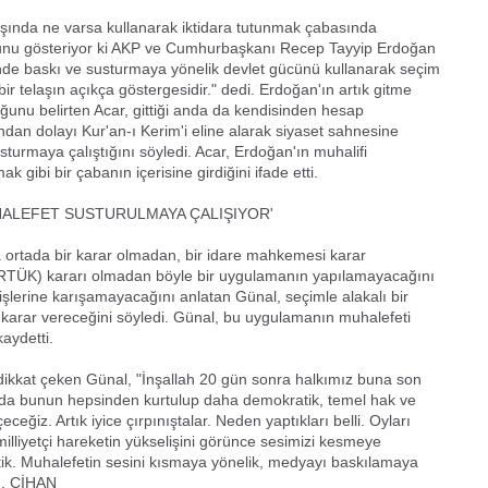
ışında ne varsa kullanarak iktidara tutunmak çabasında
 şunu gösteriyor ki AKP ve Cumhurbaşkanı Recep Tayyip Erdoğan
çinde baskı ve susturmaya yönelik devlet gücünü kullanarak seçim
r telaşın açıkça göstergesidir." dedi. Erdoğan'ın artık gitme
uğunu belirten Acar, gittiği anda da kendisinden hesap
ndan dolayı Kur'an-ı Kerim'i eline alarak siyaset sahnesine
sturmaya çalıştığını söyledi. Acar, Erdoğan'ın muhalifi
 gibi bir çabanın içerisine girdiğini ifade etti.
ALEFET SUSTURULMAYA ÇALIŞIYOR'
 ortada bir karar olmadan, bir idare mahkemesi karar
RTÜK) kararı olmadan böyle bir uygulamanın yapılamayacağını
şlerine karışamayacağını anlatan Günal, seçimle alakalı bir
arar vereceğini söyledi. Günal, bu uygulamanın muhalefeti
aydetti.
ikkat çeken Günal, "İnşallah 20 gün sonra halkımız buna son
'da bunun hepsinden kurtulup daha demokratik, temel hak ve
eğiz. Artık iyice çırpınıştalar. Neden yaptıkları belli. Oyları
 milliyetçi hareketin yükselişini görünce sesimizi kesmeye
tik. Muhalefetin sesini kısmaya yönelik, medyayı baskılamaya
dı. CİHAN