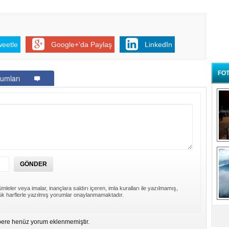
weetle
Google+'da Paylaş
LinkedIn
FOT
umları
B
t
mleler veya imalar, inançlara saldırı içeren, imla kuralları ile yazılmamış,
k harflerle yazılmış yorumlar onaylanmamaktadır.
ere henüz yorum eklenmemiştir.