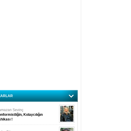
ZARLAR
amazan Sevinç
nformistliğin, Kolaycılığın
hikası !