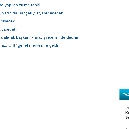
ne yapılan zulme tepki
, yarın da Bahçeli'yi ziyaret edecek
görüşecek
yaret etti
 alarak başkanlık arayışı içerisinde değilim
maz, CHP genel merkezine geldi
YA
R
Ko
Şa