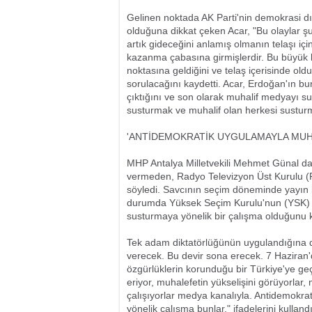
Gelinen noktada AK Parti'nin demokrasi d
olduğuna dikkat çeken Acar, "Bu olaylar
artık gideceğini anlamış olmanın telaşı i
kazanma çabasına girmişlerdir. Bu büyük bi
noktasına geldiğini ve telaş içerisinde old
sorulacağını kaydetti. Acar, Erdoğan'ın bu
çıktığını ve son olarak muhalif medyayı su
susturmak ve muhalif olan herkesi susturmak
'ANTİDEMOKRATİK UYGULAMAYLA MUH
MHP Antalya Milletvekili Mehmet Günal da
vermeden, Radyo Televizyon Üst Kurulu (
söyledi. Savcının seçim döneminde yayın i
durumda Yüksek Seçim Kurulu'nun (YSK) k
susturmaya yönelik bir çalışma olduğunu k
Tek adam diktatörlüğünün uygulandığına d
verecek. Bu devir sona erecek. 7 Haziran
özgürlüklerin korunduğu bir Türkiye'ye geçec
eriyor, muhalefetin yükselişini görüyorlar,
çalışıyorlar medya kanalıyla. Antidemokra
yönelik çalışma bunlar." ifadelerini kullan