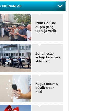
K OKUNANLAR
İznik Gölü'ne
düşen genç
toprağa verildi
Zorla hesap
açtırıp kara para
akladılar!
Küçük işletme,
büyük siber
risk!