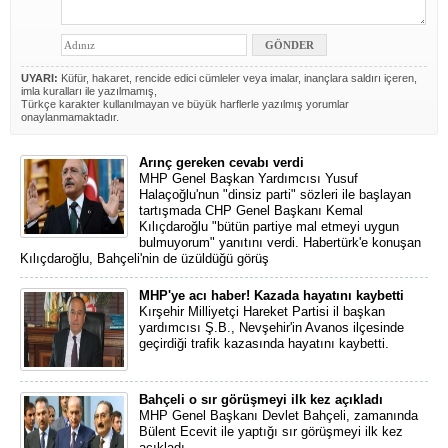
UYARI:
Küfür, hakaret, rencide edici cümleler veya imalar, inançlara saldırı içeren,
imla kuralları ile yazılmamış,
Türkçe karakter kullanılmayan ve büyük harflerle yazılmış yorumlar
onaylanmamaktadır.
Arınç gereken cevabı verdi
MHP Genel Başkan Yardımcısı Yusuf
Halaçoğlu'nun "dinsiz parti" sözleri ile başlayan
tartışmada CHP Genel Başkanı Kemal
Kılıçdaroğlu "bütün partiye mal etmeyi uygun
bulmuyorum" yanıtını verdi. Habertürk'e konuşan
Kılıçdaroğlu, Bahçeli'nin de üzüldüğü görüş
MHP'ye acı haber! Kazada hayatını kaybetti
Kırşehir Milliyetçi Hareket Partisi il başkan
yardımcısı Ş.B., Nevşehir'in Avanos ilçesinde
geçirdiği trafik kazasında hayatını kaybetti.
Bahçeli o sır görüşmeyi ilk kez açıkladı
MHP Genel Başkanı Devlet Bahçeli, zamanında
Bülent Ecevit ile yaptığı sır görüşmeyi ilk kez
açıkladı.