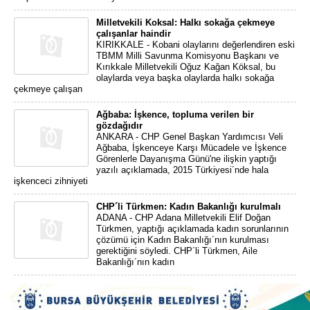
Milletvekili Koksal: Halkı sokağa çekmeye
çalışanlar haindir
KIRIKKALE - Kobani olaylarını değerlendiren eski
TBMM Milli Savunma Komisyonu Başkanı ve
Kırıkkale Milletvekili Oğuz Kağan Köksal, bu
olaylarda veya başka olaylarda halkı sokağa
çekmeye çalışan
Ağbaba: İşkence, topluma verilen bir
gözdağıdır
ANKARA - CHP Genel Başkan Yardımcısı Veli
Ağbaba, İşkenceye Karşı Mücadele ve İşkence
Görenlerle Dayanışma Günü'ne ilişkin yaptığı
yazılı açıklamada, 2015 Türkiyesi´nde hala
işkenceci zihniyeti
CHP´li Türkmen: Kadın Bakanlığı kurulmalı
ADANA - CHP Adana Milletvekili Elif Doğan
Türkmen, yaptığı açıklamada kadın sorunlarının
çözümü için Kadın Bakanlığı´nın kurulması
gerektiğini söyledi. CHP´li Türkmen, Aile
Bakanlığı´nın kadın