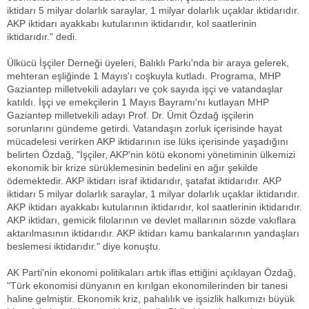
iktidarı 5 milyar dolarlık saraylar, 1 milyar dolarlık uçaklar iktidarıdır.
AKP iktidarı ayakkabı kutularının iktidarıdır, kol saatlerinin
iktidarıdır." dedi.
Ülkücü İşçiler Derneği üyeleri, Balıklı Parkı'nda bir araya gelerek,
mehteran eşliğinde 1 Mayıs'ı coşkuyla kutladı. Programa, MHP
Gaziantep milletvekili adayları ve çok sayıda işçi ve vatandaşlar
katıldı. İşçi ve emekçilerin 1 Mayıs Bayramı'nı kutlayan MHP
Gaziantep milletvekili adayı Prof. Dr. Ümit Özdağ işçilerin
sorunlarını gündeme getirdi. Vatandaşın zorluk içerisinde hayat
mücadelesi verirken AKP iktidarının ise lüks içerisinde yaşadığını
belirten Özdağ, "İşçiler, AKP'nin kötü ekonomi yönetiminin ülkemizi
ekonomik bir krize sürüklemesinin bedelini en ağır şekilde
ödemektedir. AKP iktidarı israf iktidarıdır, şatafat iktidarıdır. AKP
iktidarı 5 milyar dolarlık saraylar, 1 milyar dolarlık uçaklar iktidarıdır.
AKP iktidarı ayakkabı kutularının iktidarıdır, kol saatlerinin iktidarıdır.
AKP iktidarı, gemicik filolarının ve devlet mallarının sözde vakıflara
aktarılmasının iktidarıdır. AKP iktidarı kamu bankalarının yandaşları
beslemesi iktidarıdır." diye konuştu.
AK Parti'nin ekonomi politikaları artık iflas ettiğini açıklayan Özdağ,
"Türk ekonomisi dünyanın en kırılgan ekonomilerinden bir tanesi
haline gelmiştir. Ekonomik kriz, pahalılık ve işsizlik halkımızı büyük