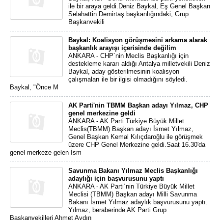
ile bir araya geldi.Deniz Baykal, Eş Genel Başkan
Selahattin Demirtaş başkanlığındaki, Grup
Başkanvekili
Baykal: Koalisyon görüşmesini arkama alarak
başkanlık arayışı içerisinde değilim
ANKARA - CHP´nin Meclis Başkanlığı için
destekleme kararı aldığı Antalya milletvekili Deniz
Baykal, aday gösterilmesinin koalisyon
çalışmaları ile bir ilgisi olmadığını söyledi.
Baykal, "Önce M
AK Parti'nin TBMM Başkan adayı Yılmaz, CHP
genel merkezine geldi
ANKARA - AK Parti Türkiye Büyük Millet
Meclis(TBMM) Başkan adayı İsmet Yılmaz,
Genel Başkan Kemal Kılıçdaroğlu ile görüşmek
üzere CHP Genel Merkezine geldi.Saat 16.30'da
genel merkeze gelen İsm
Savunma Bakanı Yılmaz Meclis Başkanlığı
adaylığı için başvurusunu yaptı
ANKARA - AK Parti´nin Türkiye Büyük Millet
Meclisi (TBMM) Başkan adayı Milli Savunma
Bakanı İsmet Yılmaz adaylık başvurusunu yaptı.
Yılmaz, beraberinde AK Parti Grup
Başkanvekilleri Ahmet Aydın