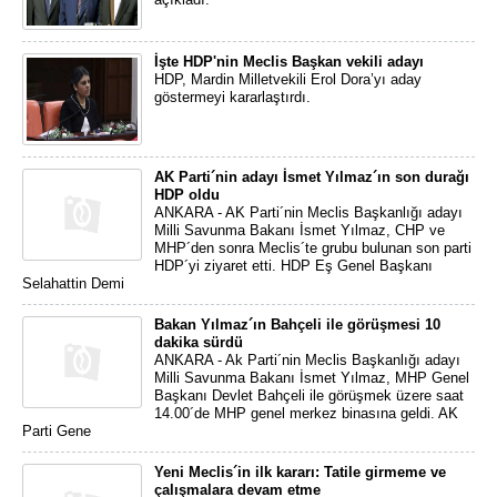
İşte HDP'nin Meclis Başkan vekili adayı
HDP, Mardin Milletvekili Erol Dora’yı aday
göstermeyi kararlaştırdı.
AK Parti´nin adayı İsmet Yılmaz´ın son durağı
HDP oldu
ANKARA - AK Parti´nin Meclis Başkanlığı adayı
Milli Savunma Bakanı İsmet Yılmaz, CHP ve
MHP´den sonra Meclis´te grubu bulunan son parti
HDP´yi ziyaret etti. HDP Eş Genel Başkanı
Selahattin Demi
Bakan Yılmaz´ın Bahçeli ile görüşmesi 10
dakika sürdü
ANKARA - Ak Parti´nin Meclis Başkanlığı adayı
Milli Savunma Bakanı İsmet Yılmaz, MHP Genel
Başkanı Devlet Bahçeli ile görüşmek üzere saat
14.00´de MHP genel merkez binasına geldi. AK
Parti Gene
Yeni Meclis´in ilk kararı: Tatile girmeme ve
çalışmalara devam etme