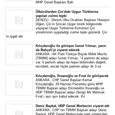
MHP Genel Başkanı Bah
Ülkücülerden Çin'deki Uygur Türklerine
yapılan zulme tepki
DENİZLİ - Denizli Ülkü Ocakları Başkanı Hüseyin
Ülgen, Çin´in Şincan Uygur özerk bölgesinde
yaşayan Uygur Türklerine Komünist Çin
yönetiminin uyguladığı zulme tepki gösterdi. Çin
´in işgali altı
Kılıçdaroğlu ile görüşen İsmet Yılmaz, yarın
da Bahçeli'yi ziyaret edecek
ANKARA - AK Parti Türkiye Büyük Millet Meclis
(TBMM) adayı İsmet Yılmaz, "4 partinin de adayı
var. 4 partinin adayı da hepsi birbirinden değerli,
tecrübeli, ancak hiçbir partinin adayı ilk 3 se
Kılıçdaroğlu, İhsanoğlu ve Fırat ile görüşecek
ANKARA - CHP Genel Başkan Kemal
Kılıçdaroğlu, 29 Haziran Pazartesi günü MHP
TBMM Başkan adayı Ekmelettin İhsanoğlu ve
HDP TBMM Başkan adayı Dengir Mir Mehmet
Fırat´ı ayrı ayrı kabul edecek. Kıl
Deniz Baykal, HDP Genel Merkezini ziyaret etti
ANKARA - CHP´nin TBMM Başkan adayı Deniz
Baykal, HDP Genel Merkezinde parti yöneticileri