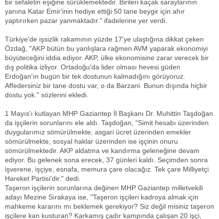
bir sefaletin eşiğine sürüklemektedir. Birileri kaçak saraylarının
yanına Katar Emir'inin hediye ettiği 50 tane beygir için ahır
yaptırırken pazar yanmaktadır." ifadelerine yer verdi.
Türkiye'de işsizlik rakamının yüzde 17'ye ulaştığına dikkat çeken
Özdağ, "AKP bütün bu yanlışlara rağmen AVM yaparak ekonomiyi
büyüteceğini iddia ediyor. AKP, ülke ekonomisine zarar verecek bir
dış politika izliyor. Ortadoğu'da lider olması hevesi güden
Erdoğan'ın bugün bir tek dostunun kalmadığını görüyoruz.
Affedersiniz bir tane dostu var, o da Barzani. Bunun dışında hiçbir
dostu yok." sözlerini ekledi.
1 Mayıs'ı kutlayan MHP Gaziantep İl Başkanı Dr. Muhittin Taşdoğan
da işçilerin sorunlarını ele aldı. Taşdoğan, "Simit hesabı üzerinden
duygularımız sömürülmekte, asgari ücret üzerinden emekler
sömürülmekte, sosyal haklar üzerinden ise işçinin onuru
sömürülmektedir. AKP aldatma ve kandırma geleneğine devam
ediyor. Bu gelenek sona erecek, 37 günleri kaldı. Seçimden sonra
işverene, işçiye, esnafa, memura çare olacağız. Tek çare Milliyetçi
Hareket Partisi'dir." dedi.
Taşeron işçilerin sorunlarına değinen MHP Gaziantep milletvekili
adayı Mezine Sırakaya ise, "Taşeron işçileri kadroya almak için
mahkeme kararını mı beklemek gerekiyor? Siz değil misiniz taşeron
işçilere kan kusturan? Karkamış çadır kampında çalışan 20 işçi,