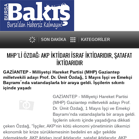
SON DAKİKA
KATEGORİLER
MHP´Lİ ÖZDAĞ: AKP İKTİDARI İSRAF İKTİDARIDIR, ŞATAFAT
İKTİDARIDIR
GAZİANTEP - Milliyetçi Hareket Partisi (MHP) Gaziantep
milletvekili adayı Prof. Dr. Ümit Özdağ, 1 Mayıs İşçi ve Emekçi
Bayramı´nda vatandaşlarla bir araya geldi. İşçilerin sıkıntı
içinde yaşadı
GAZİANTEP - Milliyetçi Hareket Partisi
(MHP) Gaziantep milletvekili adayı Prof.
Dr. Ümit Özdağ, 1 Mayıs İşçi ve Emekçi
Bayramı'nda vatandaşlarla bir araya geldi.
İşçilerin sıkıntı içinde yaşadığına dikkati
çeken Özdağ, "İşçiler, AKP'nin kötü ekonomi yönetiminin ülkemizi
ekonomik bir krize sürüklemesinin bedelini en ağır şekilde
ödemektedir. AKP iktidarı israf iktidarıdır, şatafat iktidarıdır. AKP