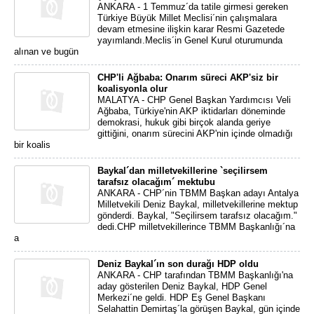
ANKARA - 1 Temmuz´da tatile girmesi gereken
Türkiye Büyük Millet Meclisi´nin çalışmalara
devam etmesine ilişkin karar Resmi Gazetede
yayımlandı.Meclis´in Genel Kurul oturumunda
alınan ve bugün
CHP'li Ağbaba: Onarım süreci AKP'siz bir
koalisyonla olur
MALATYA - CHP Genel Başkan Yardımcısı Veli
Ağbaba, Türkiye'nin AKP iktidarları döneminde
demokrasi, hukuk gibi birçok alanda geriye
gittiğini, onarım sürecini AKP'nin içinde olmadığı
bir koalis
Baykal´dan milletvekillerine `seçilirsem
tarafsız olacağım´ mektubu
ANKARA - CHP´nin TBMM Başkan adayı Antalya
Milletvekili Deniz Baykal, milletvekillerine mektup
gönderdi. Baykal, "Seçilirsem tarafsız olacağım."
dedi.CHP milletvekillerince TBMM Başkanlığı´na
a
Deniz Baykal´ın son durağı HDP oldu
ANKARA - CHP tarafından TBMM Başkanlığı'na
aday gösterilen Deniz Baykal, HDP Genel
Merkezi´ne geldi. HDP Eş Genel Başkanı
Selahattin Demirtaş´la görüşen Baykal, gün içinde