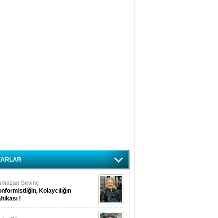
ZARLAR
amazan Sevinç
nformistliğin, Kolaycılığın
hikası !