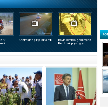
FOT
n At
Kontrolden çıkıp takla attı.
Böyle hırsızlık görülmedi!
esti
Peruk takıp şort giydi
B
t