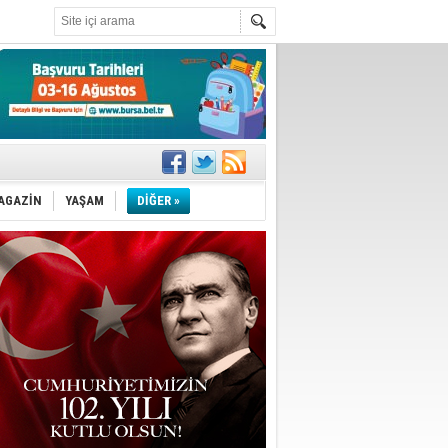
AGAZİN
YAŞAM
DİĞER »
!
''