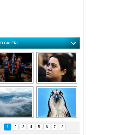
O GALERİ
ursa'da deprem 
Özlem ve minnetle 
atbikatı gerçeğini 
anıyoruz
aratmadı
Bursa'dan 
Balık Kartalı 
büyüleyen 
Bursa’da 
1
2
3
4
5
6
7
8
fotoğraflar
görüntülendi