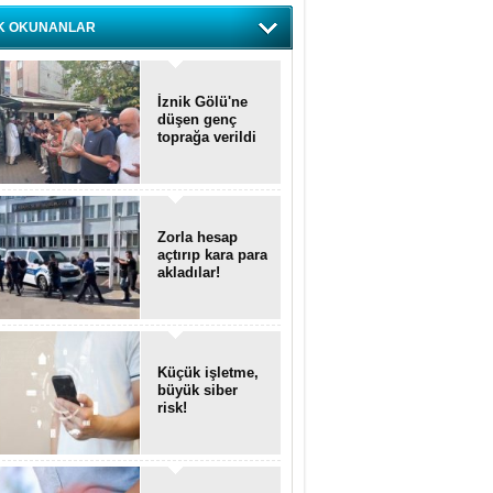
K OKUNANLAR
İznik Gölü'ne
düşen genç
toprağa verildi
Zorla hesap
açtırıp kara para
akladılar!
Küçük işletme,
büyük siber
risk!