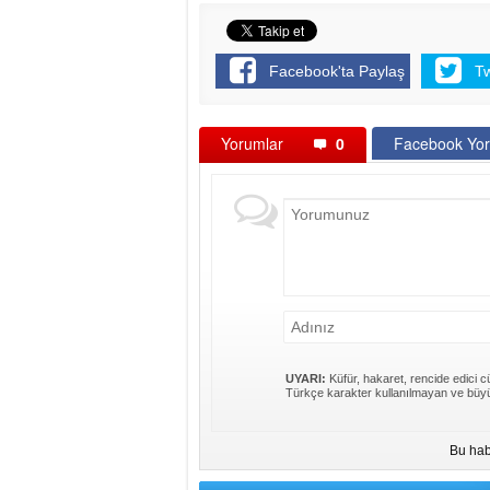
Facebook'ta Paylaş
T
Yorumlar
0
Facebook Yor
UYARI:
Küfür, hakaret, rencide edici cü
Türkçe karakter kullanılmayan ve büyü
Bu hab