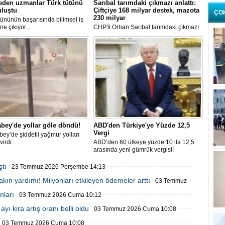
eden uzmanlar Türk tütünü
Sarıbal tarımdaki çıkmazı anlattı:
uluştu
Çiftçiye 168 milyar destek, mazota
ÇO
230 milyar
tününün başarısında bilimsel iş
öne çıkıyor...
CHP'li Orhan Sarıbal tarımdaki çıkmazı
anlattı: Çiftçiye 168 milyar destek,
mazota 230 milyar
bey'de yollar göle döndü!
ABD'den Türkiye'ye Yüzde 12,5
Vergi
ey’de şiddetli yağmur yolları
virdi.
ABD’den 60 ülkeye yüzde 10 ila 12,5
arasında yeni gümrük vergisi!
ştı
23 Temmuz 2026 Perşembe 14:13
bakın yardımı! Milyonları etkileyen ödemeler arttı
03 Temmuz
nları
03 Temmuz 2026 Cuma 10:12
yı kira artış oranı belli oldu
03 Temmuz 2026 Cuma 10:08
03 Temmuz 2026 Cuma 10:08