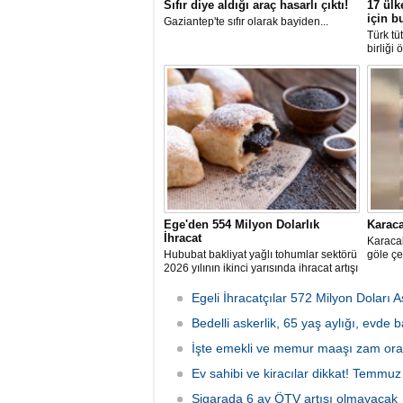
Sıfır diye aldığı araç hasarlı çıktı!
17 ülk
için b
Gaziantep'te sıfır olarak bayiden...
Türk tü
birliği 
Ege'den 554 Milyon Dolarlık
Karaca
İhracat
Karacab
Hububat bakliyat yağlı tohumlar sektörü
göle çe
2026 yılının ikinci yarısında ihracat artışı
hedefliyor
Egeli İhracatçılar 572 Milyon Doları A
Bedelli askerlik, 65 yaş aylığı, evde 
2026 Cuma 11:10
İşte emekli ve memur maaşı zam ora
Ev sahibi ve kiracılar dikkat! Temmuz a
Sigarada 6 ay ÖTV artışı olmayacak