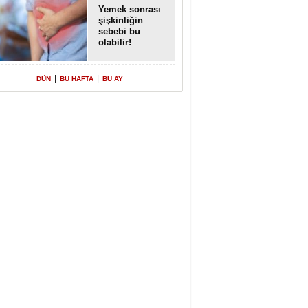
Yemek sonrası
şişkinliğin
sebebi bu
olabilir!
|
|
DÜN
BU HAFTA
BU AY