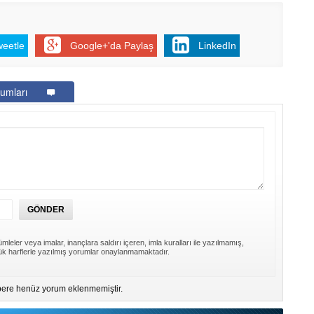
weetle
Google+'da Paylaş
LinkedIn
umları
mleler veya imalar, inançlara saldırı içeren, imla kuralları ile yazılmamış,
k harflerle yazılmış yorumlar onaylanmamaktadır.
ere henüz yorum eklenmemiştir.