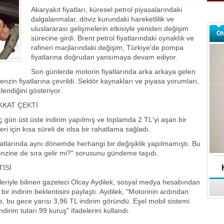
Akaryakıt fiyatları, küresel petrol piyasalarındaki
dalgalanmalar, döviz kurundaki hareketlilik ve
uluslararası gelişmelerin etkisiyle yeniden değişim
Ö
sürecine girdi. Brent petrol fiyatlarındaki oynaklık ve
rafineri marjlarındaki değişim, Türkiye'de pompa
fiyatlarına doğrudan yansımaya devam ediyor.
Son günlerde motorin fiyatlarında arka arkaya gelen
enzin fiyatlarına çevrildi. Sektör kaynakları ve piyasa yorumları,
lendiğini gösteriyor.
KKAT ÇEKTİ
ç gün üst üste indirim yapılmış ve toplamda 2 TL'yi aşan bir
i için kısa süreli de olsa bir rahatlama sağladı.
tlarında aynı dönemde herhangi bir değişiklik yapılmamıştı. Bu
benzine de sıra gelir mi?" sorusunu gündeme taşıdı.
TİSİ
eleriyle bilinen gazeteci Olcay Aydilek, sosyal medya hesabından
r indirim beklentisini paylaştı. Aydilek, "Motorinin ardından
, bu gece yarısı 3,96 TL indirim göründü. Eşel mobil sistemi
rim tutarı 99 kuruş" ifadelerini kullandı.