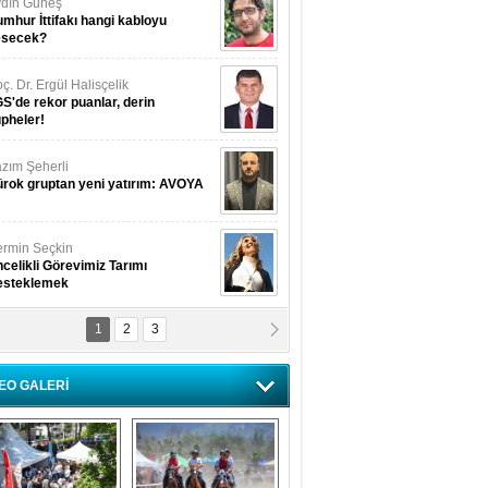
dın Güneş
mhur İttifakı hangi kabloyu
esecek?
ç. Dr. Ergül Halisçelik
S'de rekor puanlar, derin
pheler!
zım Şeherli
rok gruptan yeni yatırım: AVOYA
rmin Seçkin
celikli Görevimiz Tarımı
esteklemek
1
2
3
USUF BEREKET
kkat! Havalar ısınıyor!
EO GALERİ
lüfer Menekli Buzcular
z Hiç Kelebeklerin Sesini
uydunuz Mu?