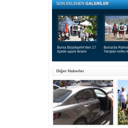
SON EKLENEN
GALERİLER
Bursa Büyükşehir'den 17
Bursa'da Rahva
ilçede aşure ikramı
Yarışları nefes k
Diğer Haberler