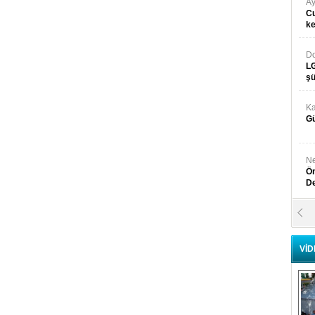
Ay
Cu
k
Do
LG
şü
Ka
Gü
Ne
Ön
D
Y
Di
VİD
Ni
Si
D