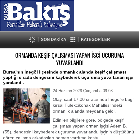
SON DAKİKA
KATEGORİLER
ORMANDA KEŞİF ÇALIŞMASI YAPAN İŞÇİ UÇURUMA
YUVARLANDI
Bursa'nın İnegöl ilçesinde ormanlık alanda keşif çalışması
yaptığı sırada dengesini kaybederek uçuruma yuvarlanan işçi
yaralandı.
24 Haziran 2026 Çarşamba 09:08
Olay, saat 17.00 sıralarında İnegöl'e bağlı
kırsal Tüfekçikonak Mahallesi'ndeki
ormanlık alanda meydana geldi.
Edinilen bilgilere göre, bölgede keşif
çalışması yapan orman işçisi Adem B.
(55), dengesini kaybederek uçuruma yuvarlandı. İşçinin düştüğünü
gören çalışma arkadaşları hemen yardıma koştu.