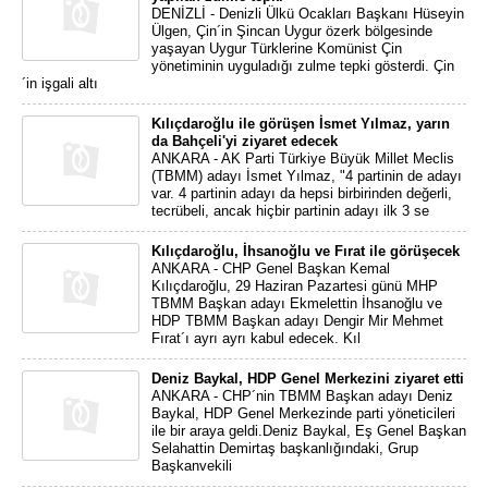
DENİZLİ - Denizli Ülkü Ocakları Başkanı Hüseyin
Ülgen, Çin´in Şincan Uygur özerk bölgesinde
yaşayan Uygur Türklerine Komünist Çin
yönetiminin uyguladığı zulme tepki gösterdi. Çin
´in işgali altı
Kılıçdaroğlu ile görüşen İsmet Yılmaz, yarın
da Bahçeli'yi ziyaret edecek
ANKARA - AK Parti Türkiye Büyük Millet Meclis
(TBMM) adayı İsmet Yılmaz, "4 partinin de adayı
var. 4 partinin adayı da hepsi birbirinden değerli,
tecrübeli, ancak hiçbir partinin adayı ilk 3 se
Kılıçdaroğlu, İhsanoğlu ve Fırat ile görüşecek
ANKARA - CHP Genel Başkan Kemal
Kılıçdaroğlu, 29 Haziran Pazartesi günü MHP
TBMM Başkan adayı Ekmelettin İhsanoğlu ve
HDP TBMM Başkan adayı Dengir Mir Mehmet
Fırat´ı ayrı ayrı kabul edecek. Kıl
Deniz Baykal, HDP Genel Merkezini ziyaret etti
ANKARA - CHP´nin TBMM Başkan adayı Deniz
Baykal, HDP Genel Merkezinde parti yöneticileri
ile bir araya geldi.Deniz Baykal, Eş Genel Başkan
Selahattin Demirtaş başkanlığındaki, Grup
Başkanvekili