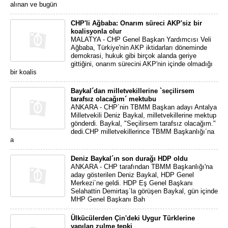
alınan ve bugün
CHP'li Ağbaba: Onarım süreci AKP'siz bir
koalisyonla olur
MALATYA - CHP Genel Başkan Yardımcısı Veli
Ağbaba, Türkiye'nin AKP iktidarları döneminde
demokrasi, hukuk gibi birçok alanda geriye
gittiğini, onarım sürecini AKP'nin içinde olmadığı
bir koalis
Baykal´dan milletvekillerine `seçilirsem
tarafsız olacağım´ mektubu
ANKARA - CHP´nin TBMM Başkan adayı Antalya
Milletvekili Deniz Baykal, milletvekillerine mektup
gönderdi. Baykal, "Seçilirsem tarafsız olacağım."
dedi.CHP milletvekillerince TBMM Başkanlığı´na
a
Deniz Baykal´ın son durağı HDP oldu
ANKARA - CHP tarafından TBMM Başkanlığı'na
aday gösterilen Deniz Baykal, HDP Genel
Merkezi´ne geldi. HDP Eş Genel Başkanı
Selahattin Demirtaş´la görüşen Baykal, gün içinde
MHP Genel Başkanı Bah
Ülkücülerden Çin'deki Uygur Türklerine
yapılan zulme tepki