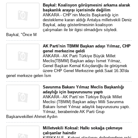
Baykal: Koalisyon görüşmesini arkama alarak
başkanlık arayışı içerisinde değilim
ANKARA - CHP´nin Meclis Başkanlığı için
destekleme kararı aldığı Antalya milletvekili Deniz
Baykal, aday gösterilmesinin koalisyon
çalışmaları ile bir ilgisi olmadığını söyledi.
Baykal, "Önce M
AK Parti'nin TBMM Başkan adayı Yılmaz, CHP
genel merkezine geldi
ANKARA - AK Parti Türkiye Büyük Millet
Meclis(TBMM) Başkan adayı İsmet Yılmaz,
Genel Başkan Kemal Kılıçdaroğlu ile görüşmek
üzere CHP Genel Merkezine geldi.Saat 16.30'da
genel merkeze gelen İsm
Savunma Bakanı Yılmaz Meclis Başkanlığı
adaylığı için başvurusunu yaptı
ANKARA - AK Parti´nin Türkiye Büyük Millet
Meclisi (TBMM) Başkan adayı Milli Savunma
Bakanı İsmet Yılmaz adaylık başvurusunu yaptı.
Yılmaz, beraberinde AK Parti Grup
Başkanvekilleri Ahmet Aydın
Milletvekili Koksal: Halkı sokağa çekmeye
çalışanlar haindir
KIRIKKALE - Kobani olaylarını değerlendiren eski