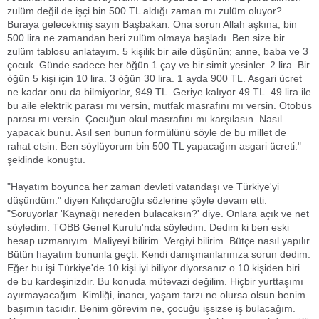
zulüm değil de işçi bin 500 TL aldığı zaman mı zulüm oluyor?
Buraya gelecekmiş sayın Başbakan. Ona sorun Allah aşkına, bin
500 lira ne zamandan beri zulüm olmaya başladı. Ben size bir
zulüm tablosu anlatayım. 5 kişilik bir aile düşünün; anne, baba ve 3
çocuk. Günde sadece her öğün 1 çay ve bir simit yesinler. 2 lira. Bir
öğün 5 kişi için 10 lira. 3 öğün 30 lira. 1 ayda 900 TL. Asgari ücret
ne kadar onu da bilmiyorlar, 949 TL. Geriye kalıyor 49 TL. 49 lira ile
bu aile elektrik parası mı versin, mutfak masrafını mı versin. Otobüs
parası mı versin. Çocuğun okul masrafını mı karşılasın. Nasıl
yapacak bunu. Asıl sen bunun formülünü söyle de bu millet de
rahat etsin. Ben söylüyorum bin 500 TL yapacağım asgari ücreti."
şeklinde konuştu.
"Hayatım boyunca her zaman devleti vatandaşı ve Türkiye'yi
düşündüm." diyen Kılıçdaroğlu sözlerine şöyle devam etti:
"Soruyorlar 'Kaynağı nereden bulacaksın?' diye. Onlara açık ve net
söyledim. TOBB Genel Kurulu'nda söyledim. Dedim ki ben eski
hesap uzmanıyım. Maliyeyi bilirim. Vergiyi bilirim. Bütçe nasıl yapılır.
Bütün hayatım bununla geçti. Kendi danışmanlarınıza sorun dedim.
Eğer bu işi Türkiye'de 10 kişi iyi biliyor diyorsanız o 10 kişiden biri
de bu kardeşinizdir. Bu konuda mütevazi değilim. Hiçbir yurttaşımı
ayırmayacağım. Kimliği, inancı, yaşam tarzı ne olursa olsun benim
başımın tacıdır. Benim görevim ne, çocuğu işsizse iş bulacağım.