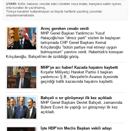
UYARI:
Küfür, hakaret, rencide edici cümleler veya imalar, inançlara saldırı içeren,
imla kuralları ile yazılmamış,
Türkçe karakter kullanılmayan ve büyük harflerle yazılmış yorumlar
onaylanmamaktadır.
Arınç gereken cevabı verdi
MHP Genel Başkan Yardımcısı Yusuf
Halaçoğlu'nun "dinsiz parti" sözleri ile başlayan
tartışmada CHP Genel Başkanı Kemal
Kılıçdaroğlu "bütün partiye mal etmeyi uygun
bulmuyorum" yanıtını verdi. Habertürk'e konuşan
Kılıçdaroğlu, Bahçeli'nin de üzüldüğü görüş
MHP'ye acı haber! Kazada hayatını kaybetti
Kırşehir Milliyetçi Hareket Partisi il başkan
yardımcısı Ş.B., Nevşehir'in Avanos ilçesinde
geçirdiği trafik kazasında hayatını kaybetti.
Bahçeli o sır görüşmeyi ilk kez açıkladı
MHP Genel Başkanı Devlet Bahçeli, zamanında
Bülent Ecevit ile yaptığı sır görüşmeyi ilk kez
açıkladı.
İşte HDP'nin Meclis Başkan vekili adayı