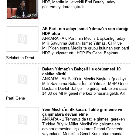
HDP, Mardin Milletvekili Erol Dora’yı aday
göstermeyi kararlaştırdı.
AK Parti´nin adayı İsmet Yılmaz´ın son durağı
HDP oldu
ANKARA - AK Parti´nin Meclis Başkanlığı adayı
Milli Savunma Bakanı İsmet Yılmaz, CHP ve
MHP´den sonra Meclis´te grubu bulunan son parti
HDP´yi ziyaret etti. HDP Eş Genel Başkanı
Selahattin Demi
Bakan Yılmaz´ın Bahçeli ile görüşmesi 10
dakika sürdü
ANKARA - Ak Parti´nin Meclis Başkanlığı adayı
Milli Savunma Bakanı İsmet Yılmaz, MHP Genel
Başkanı Devlet Bahçeli ile görüşmek üzere saat
14.00´de MHP genel merkez binasına geldi. AK
Parti Gene
Yeni Meclis´in ilk kararı: Tatile girmeme ve
çalışmalara devam etme
ANKARA - 1 Temmuz´da tatile girmesi gereken
Türkiye Büyük Millet Meclisi´nin çalışmalara
devam etmesine ilişkin karar Resmi Gazetede
yayımlandı.Meclis´in Genel Kurul oturumunda