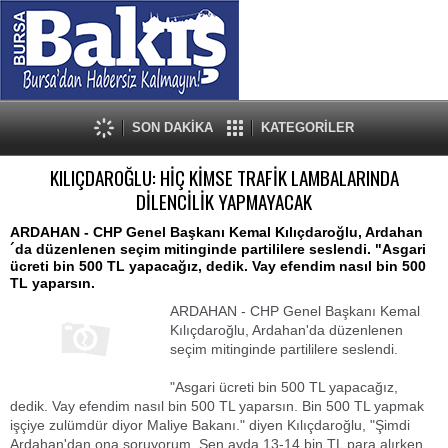
SON DAKİKA
KATEGORİLER
KILIÇDAROĞLU: HİÇ KİMSE TRAFİK LAMBALARINDA
DİLENCİLİK YAPMAYACAK
ARDAHAN - CHP Genel Başkanı Kemal Kılıçdaroğlu, Ardahan
´da düzenlenen seçim mitinginde partililere seslendi. "Asgari
ücreti bin 500 TL yapacağız, dedik. Vay efendim nasıl bin 500
TL yaparsın.
ARDAHAN - CHP Genel Başkanı Kemal
Kılıçdaroğlu, Ardahan'da düzenlenen
seçim mitinginde partililere seslendi.
"Asgari ücreti bin 500 TL yapacağız,
dedik. Vay efendim nasıl bin 500 TL yaparsın. Bin 500 TL yapmak
işçiye zulümdür diyor Maliye Bakanı." diyen Kılıçdaroğlu, "Şimdi
Ardahan'dan ona soruyorum. Sen ayda 13-14 bin TL para alırken