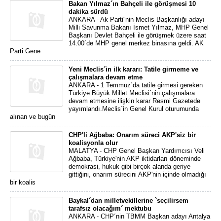
Bakan Yılmaz´ın Bahçeli ile görüşmesi 10
dakika sürdü
ANKARA - Ak Parti´nin Meclis Başkanlığı adayı
Milli Savunma Bakanı İsmet Yılmaz, MHP Genel
Başkanı Devlet Bahçeli ile görüşmek üzere saat
14.00´de MHP genel merkez binasına geldi. AK
Parti Gene
Yeni Meclis´in ilk kararı: Tatile girmeme ve
çalışmalara devam etme
ANKARA - 1 Temmuz´da tatile girmesi gereken
Türkiye Büyük Millet Meclisi´nin çalışmalara
devam etmesine ilişkin karar Resmi Gazetede
yayımlandı.Meclis´in Genel Kurul oturumunda
alınan ve bugün
CHP'li Ağbaba: Onarım süreci AKP'siz bir
koalisyonla olur
MALATYA - CHP Genel Başkan Yardımcısı Veli
Ağbaba, Türkiye'nin AKP iktidarları döneminde
demokrasi, hukuk gibi birçok alanda geriye
gittiğini, onarım sürecini AKP'nin içinde olmadığı
bir koalis
Baykal´dan milletvekillerine `seçilirsem
tarafsız olacağım´ mektubu
ANKARA - CHP´nin TBMM Başkan adayı Antalya