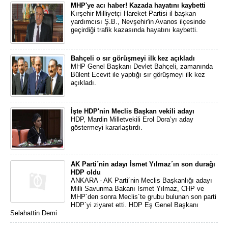
MHP'ye acı haber! Kazada hayatını kaybetti
Kırşehir Milliyetçi Hareket Partisi il başkan
yardımcısı Ş.B., Nevşehir'in Avanos ilçesinde
geçirdiği trafik kazasında hayatını kaybetti.
Bahçeli o sır görüşmeyi ilk kez açıkladı
MHP Genel Başkanı Devlet Bahçeli, zamanında
Bülent Ecevit ile yaptığı sır görüşmeyi ilk kez
açıkladı.
İşte HDP'nin Meclis Başkan vekili adayı
HDP, Mardin Milletvekili Erol Dora’yı aday
göstermeyi kararlaştırdı.
AK Parti´nin adayı İsmet Yılmaz´ın son durağı
HDP oldu
ANKARA - AK Parti´nin Meclis Başkanlığı adayı
Milli Savunma Bakanı İsmet Yılmaz, CHP ve
MHP´den sonra Meclis´te grubu bulunan son parti
HDP´yi ziyaret etti. HDP Eş Genel Başkanı
Selahattin Demi