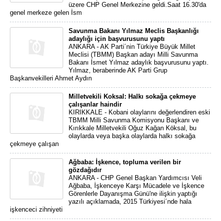
üzere CHP Genel Merkezine geldi.Saat 16.30'da
genel merkeze gelen İsm
Savunma Bakanı Yılmaz Meclis Başkanlığı
adaylığı için başvurusunu yaptı
ANKARA - AK Parti´nin Türkiye Büyük Millet
Meclisi (TBMM) Başkan adayı Milli Savunma
Bakanı İsmet Yılmaz adaylık başvurusunu yaptı.
Yılmaz, beraberinde AK Parti Grup
Başkanvekilleri Ahmet Aydın
Milletvekili Koksal: Halkı sokağa çekmeye
çalışanlar haindir
KIRIKKALE - Kobani olaylarını değerlendiren eski
TBMM Milli Savunma Komisyonu Başkanı ve
Kırıkkale Milletvekili Oğuz Kağan Köksal, bu
olaylarda veya başka olaylarda halkı sokağa
çekmeye çalışan
Ağbaba: İşkence, topluma verilen bir
gözdağıdır
ANKARA - CHP Genel Başkan Yardımcısı Veli
Ağbaba, İşkenceye Karşı Mücadele ve İşkence
Görenlerle Dayanışma Günü'ne ilişkin yaptığı
yazılı açıklamada, 2015 Türkiyesi´nde hala
işkenceci zihniyeti