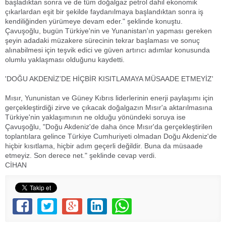
başladıktan sonra ve de tüm doğalgaz petrol dahil ekonomik
çıkarlardan eşit bir şekilde faydanılmaya başlandıktan sonra iş
kendiliğinden yürümeye devam eder." şeklinde konuştu.
Çavuşoğlu, bugün Türkiye'nin ve Yunanistan'ın yapması gereken
şeyin adadaki müzakere sürecinin tekrar başlaması ve sonuç
alınabilmesi için teşvik edici ve güven artırıcı adımlar konusunda
olumlu yaklaşması olduğunu kaydetti.
'DOĞU AKDENİZ'DE HİÇBİR KISITLAMAYA MÜSAADE ETMEYİZ'
Mısır, Yununistan ve Güney Kıbrıs liderlerinin enerji paylaşımı için
gerçekleştirdiği zirve ve çıkacak doğalgazın Mısır'a aktarılmasına
Türkiye'nin yaklaşımının ne olduğu yönündeki soruya ise
Çavuşoğlu, "Doğu Akdeniz'de daha önce Mısır'da gerçekleştirilen
toplantılara gelince Türkiye Cumhuriyeti olmadan Doğu Akdeniz'de
hiçbir kısıtlama, hiçbir adım geçerli değildir. Buna da müsaade
etmeyiz. Son derece net." şeklinde cevap verdi.
CİHAN