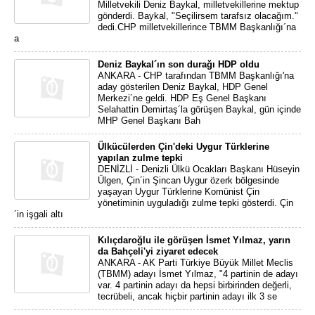
Milletvekili Deniz Baykal, milletvekillerine mektup
gönderdi. Baykal, "Seçilirsem tarafsız olacağım."
dedi.CHP milletvekillerince TBMM Başkanlığı´na
a
Deniz Baykal´ın son durağı HDP oldu
ANKARA - CHP tarafından TBMM Başkanlığı'na
aday gösterilen Deniz Baykal, HDP Genel
Merkezi´ne geldi. HDP Eş Genel Başkanı
Selahattin Demirtaş´la görüşen Baykal, gün içinde
MHP Genel Başkanı Bah
Ülkücülerden Çin'deki Uygur Türklerine
yapılan zulme tepki
DENİZLİ - Denizli Ülkü Ocakları Başkanı Hüseyin
Ülgen, Çin´in Şincan Uygur özerk bölgesinde
yaşayan Uygur Türklerine Komünist Çin
yönetiminin uyguladığı zulme tepki gösterdi. Çin
´in işgali altı
Kılıçdaroğlu ile görüşen İsmet Yılmaz, yarın
da Bahçeli'yi ziyaret edecek
ANKARA - AK Parti Türkiye Büyük Millet Meclis
(TBMM) adayı İsmet Yılmaz, "4 partinin de adayı
var. 4 partinin adayı da hepsi birbirinden değerli,
tecrübeli, ancak hiçbir partinin adayı ilk 3 se