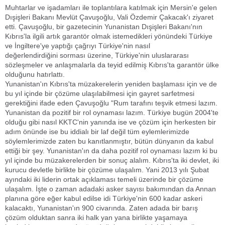
Muhtarlar ve işadamları ile toplantılara katılmak için Mersin'e gelen
Dışişleri Bakanı Mevlüt Çavuşoğlu, Vali Özdemir Çakacak'ı ziyaret
etti. Çavuşoğlu, bir gazetecinin Yunanistan Dışişleri Bakanı'nın
Kıbrıs'la ilgili artık garantör olmak istemedikleri yönündeki Türkiye
ve İngiltere'ye yaptığı çağrıyı Türkiye'nin nasıl
değerlendirdiğini sorması üzerine, Türkiye'nin uluslararası
sözleşmeler ve anlaşmalarla da teyid edilmiş Kıbrıs'ta garantör ülke
olduğunu hatırlattı.
Yunanistan'ın Kıbrıs'ta müzakerelerin yeniden başlaması için ve de
bu yıl içinde bir çözüme ulaşılabilmesi için gayret sarfetmesi
gerektiğini ifade eden Çavuşoğlu "Rum tarafını teşvik etmesi lazım.
Yunanistan da pozitif bir rol oynaması lazım. Türkiye bugün 2004'te
olduğu gibi nasıl KKTC'nin yanında ise ve çözüm için herkesten bir
adım önünde ise bu iddialı bir laf değil tüm eylemlerimizde
söylemlerimizde zaten bu kanıtlanmıştır, bütün dünyanın da kabul
ettiği bir şey. Yunanistan'ın da daha pozitif rol oynaması lazım ki bu
yıl içinde bu müzakerelerden bir sonuç alalım. Kıbrıs'ta iki devlet, iki
kurucu devletle birlikte bir çözüme ulaşalım. Yani 2013 yılı Şubat
ayındaki iki liderin ortak açıklaması temeli üzerinde bir çözüme
ulaşalım. İşte o zaman adadaki asker sayısı bakımından da Annan
planına göre eğer kabul edilse idi Türkiye'nin 600 kadar askeri
kalacaktı, Yunanistan'ın 900 civarında. Zaten adada bir barış
çözüm olduktan sanra iki halk yan yana birlikte yaşamaya