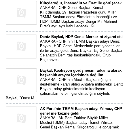
Kılıçdaroğlu, İhsanoğlu ve Fırat ile görüşecek
ANKARA - CHP Genel Başkan Kemal
Kılıçdaroğlu, 29 Haziran Pazartesi günü MHP
TBMM Başkan adayı Ekmelettin İhsanoğlu ve
HDP TBMM Başkan adayı Dengir Mir Mehmet
Fırat´ı ayrı ayrı kabul edecek. Kıl
Deniz Baykal, HDP Genel Merkezini ziyaret etti
ANKARA - CHP´nin TBMM Başkan adayı Deniz
Baykal, HDP Genel Merkezinde parti yöneticileri
ile bir araya geldi.Deniz Baykal, Eş Genel Başkan
Selahattin Demirtaş başkanlığındaki, Grup
Başkanvekili
Baykal: Koalisyon görüşmesini arkama alarak
başkanlık arayışı içerisinde değilim
ANKARA - CHP´nin Meclis Başkanlığı için
destekleme kararı aldığı Antalya milletvekili Deniz
Baykal, aday gösterilmesinin koalisyon
çalışmaları ile bir ilgisi olmadığını söyledi.
Baykal, "Önce M
AK Parti'nin TBMM Başkan adayı Yılmaz, CHP
genel merkezine geldi
ANKARA - AK Parti Türkiye Büyük Millet
Meclis(TBMM) Başkan adayı İsmet Yılmaz,
Genel Başkan Kemal Kılıçdaroğlu ile görüşmek