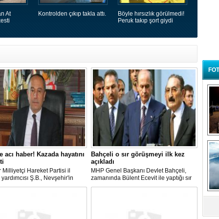
n At
Kontrolden çıkıp takla attı.
Böyle hırsızlık görülmedi!
esti
Peruk takıp şort giydi
FOT
B
t
 acı haber! Kazada hayatını
Bahçeli o sır görüşmeyi ilk kez
ti
açıkladı
 Milliyetçi Hareket Partisi il
MHP Genel Başkanı Devlet Bahçeli,
yardımcısı Ş.B., Nevşehir'in
zamanında Bülent Ecevit ile yaptığı sır
ilçesinde geçirdiği trafik
görüşmeyi ilk kez açıkladı.
da hayatını kaybetti.