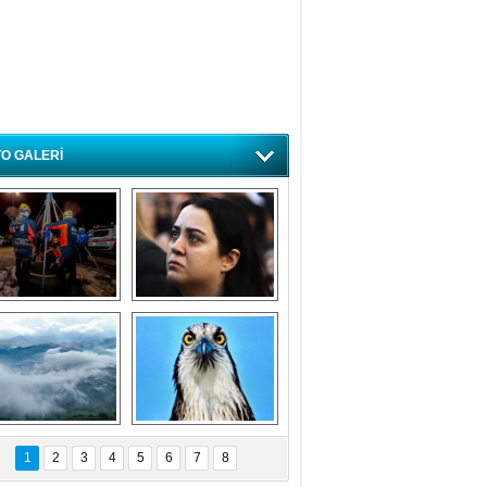
O GALERİ
ursa'da deprem 
Özlem ve minnetle 
atbikatı gerçeğini 
anıyoruz
aratmadı
Bursa'dan 
Balık Kartalı 
büyüleyen 
Bursa’da 
1
2
3
4
5
6
7
8
fotoğraflar
görüntülendi