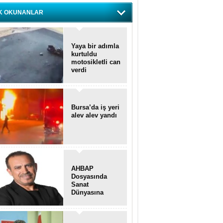
K OKUNANLAR
Yaya bir adımla
kurtuldu
motosikletli can
verdi
Bursa’da iş yeri
alev alev yandı
AHBAP
Dosyasında
Sanat
Dünyasına
Uzanan
Transferler