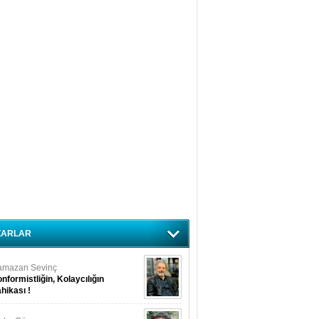
ZARLAR
amazan Sevinç
nformistliğin, Kolaycılığın
hikası !