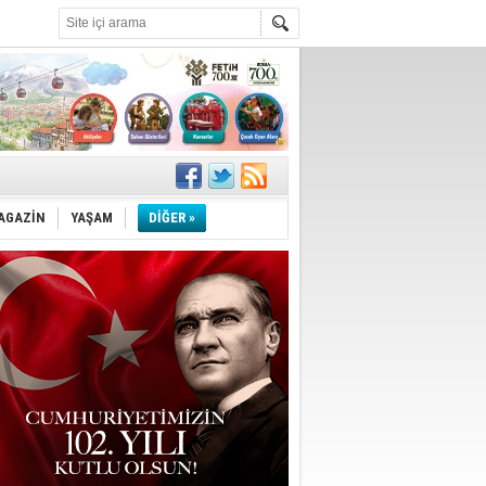
!
''
AGAZİN
YAŞAM
DİĞER »
ler