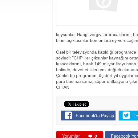
koysunlar. Hangi vergiyi artıracaklarını, h
birini açıklasınlar ben onlara oy vereceğim
Özel bir televizyonda katıldığı programda
söyledi: "CHP'liler çıksınlar kaynağını ort
kısacaklarını, bırak 149 milyar lirayı bana 
halinde, davet ettikleri çok değerli ekon
Çünkü bu programın, üç dört yıl uygulama
para basmazsanız, süper enflasyona çıkm
CİHAN
Facebook'ta Paylaş
T
Yorumlar
0
Facebook Yor