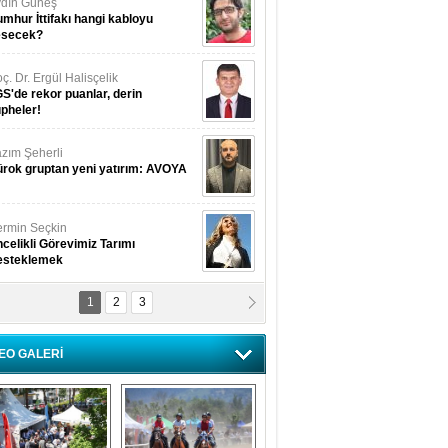
dın Güneş
mhur İttifakı hangi kabloyu
esecek?
ç. Dr. Ergül Halisçelik
S'de rekor puanlar, derin
pheler!
zım Şeherli
rok gruptan yeni yatırım: AVOYA
rmin Seçkin
celikli Görevimiz Tarımı
esteklemek
1
2
3
USUF BEREKET
kkat! Havalar ısınıyor!
EO GALERİ
lüfer Menekli Buzcular
z Hiç Kelebeklerin Sesini
uydunuz Mu?