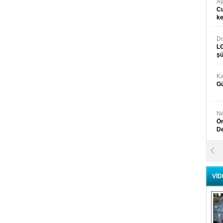
Ay
Cu
k
Do
LG
şü
Ka
Gü
Ne
Ön
D
Y
Di
VİD
Ni
Si
D