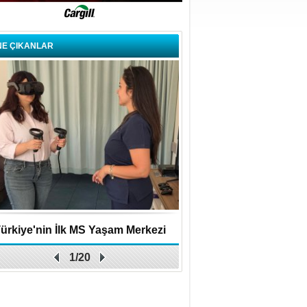
NE ÇIKANLAR
ürkiye'nin İlk MS Yaşam Merkezi
Uygulamalar yerini y
1/20
Açıldı
bırakıyor