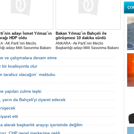
ÇO
ti´nin adayı İsmet Yılmaz´ın
Bakan Yılmaz´ın Bahçeli ile
urağı HDP oldu
görüşmesi 10 dakika sürdü
 - AK Parti´nin Meclis
ANKARA - Ak Parti´nin Meclis
ığı adayı Milli Savunma Bakanı
Başkanlığı adayı Milli Savunma Bakanı
Yılmaz, CHP ve MHP´den sonra
İsmet Yılmaz, MHP Genel Başkanı
te grubu bulunan son parti HDP
Devlet Bahçeli ile görüşmek üzere saat
meme ve çalışmalara devam etme
aret etti. HDP Eş Genel Başkanı
14.00´de MHP genel merkez binasına
bir koalisyonla olur
ttin Demi
geldi. AK Parti Gene
sem tarafsız olacağım´ mektubu
ne yapılan zulme tepki
, yarın da Bahçeli'yi ziyaret edecek
görüşecek
yaret etti
 alarak başkanlık arayışı içerisinde değilim
maz, CHP genel merkezine geldi