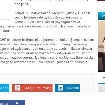
hangi ha
ANKARA - Maliye Bakanı Mehmet Şimşek, CHP'nin
Ö
seçim bildirgesinde açıkladığı vaatleri eleştirdi.
Şimşek, "CHP'liler çıksınlar kaynağını ortaya
angi harcamayı kısacaklarını, bırak 149 milyar lirayı bana üçte
." dedi.
 CHP'nin seçim bildirgesini değerlendiren bakan Şemşek, şunları
aya koysunlar. Hangi vergiyi artıracaklarını, hangi harcamayı
üçte birini açıklasınlar ben onlara oy vereceğim. İktidar olmaları
omist var, ona sordular mı acaba? Merak ediyorum sormuşlar mı?
sından vazgeçiyorum, ilk yılınızın sonunda Merkez Bankası'yla
ayı göze almazsanız IMF'nin kapısını çalmak zorundasınız."
T
weetle
Google+'da Paylaş
LinkedIn
umları