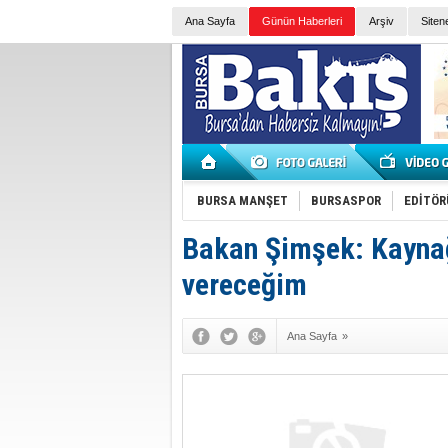
Ana Sayfa
Günün Haberleri
Arşiv
Siten
BURSA MANŞET
BURSASPOR
EDİTÖR
Bakan Şimşek: Kaynağ
vereceğim
Ana Sayfa
»