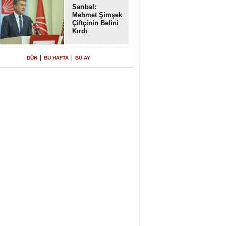
Sarıbal:
Mehmet Şimşek
Çiftçinin Belini
Kırdı
|
|
DÜN
BU HAFTA
BU AY