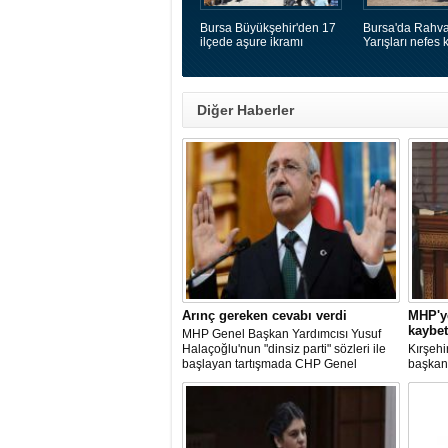
Bursa Büyükşehir'den 17
Bursa'da Rahva
ilçede aşure ikramı
Yarışları nefes k
Diğer Haberler
Arınç gereken cevabı verdi
MHP'ye
kaybet
MHP Genel Başkan Yardımcısı Yusuf
Halaçoğlu'nun "dinsiz parti" sözleri ile
Kırşehir
başlayan tartışmada CHP Genel
başkan 
Başkanı Kemal Kılıçdaroğlu "bütün
Avanos 
partiye mal etmeyi uygun bulmuyorum"
kazasın
yanıtını verdi. Habertürk'e konuşan
Kılıçdaroğlu, Bahçeli'nin de üzüldüğü
görüş