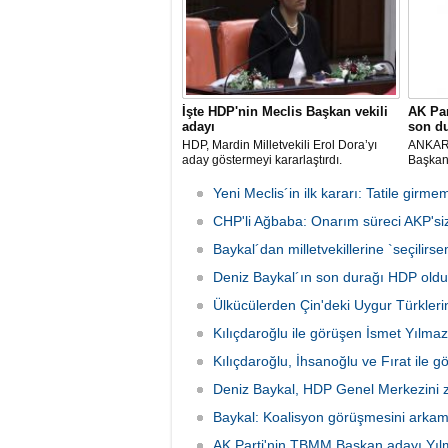
İşte HDP'nin Meclis Başkan vekili
AK Par
adayı
son d
HDP, Mardin Milletvekili Erol Dora’yı
ANKARA
aday göstermeyi kararlaştırdı.
Başkanl
İsmet 
Meclis´
Yeni Meclis´in ilk kararı: Tatile gir
´yi ziy
CHP'li Ağbaba: Onarım süreci AKP'siz 
Selaha
Baykal´dan milletvekillerine `seçilir
Deniz Baykal´ın son durağı HDP oldu
Ülkücülerden Çin'deki Uygur Türkleri
Kılıçdaroğlu ile görüşen İsmet Yılmaz
Kılıçdaroğlu, İhsanoğlu ve Fırat ile 
Deniz Baykal, HDP Genel Merkezini zi
Baykal: Koalisyon görüşmesini arkama
AK Parti'nin TBMM Başkan adayı Yıl