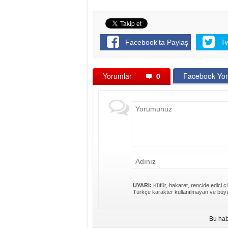
Facebook'ta Paylaş
T
Yorumlar
0
Facebook Yor
UYARI:
Küfür, hakaret, rencide edici cü
Türkçe karakter kullanılmayan ve büyü
Bu hab