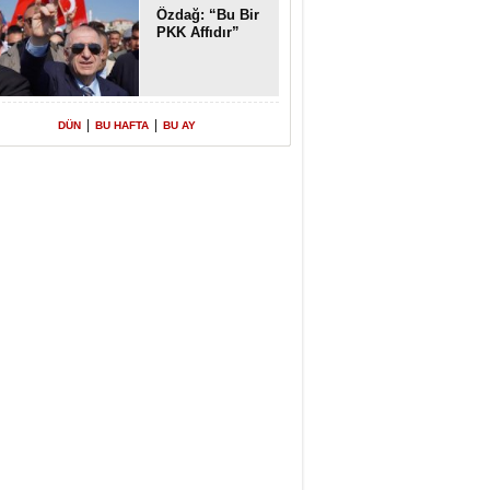
Özdağ: “Bu Bir
PKK Affıdır”
|
|
DÜN
BU HAFTA
BU AY