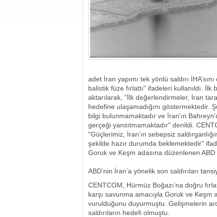
adet İran yapımı tek yönlü saldırı İHA’sı
balistik füze fırlattı" ifadeleri kullanıldı. 
aktarılarak, "İlk değerlendirmeler, İran tar
hedefine ulaşamadığını göstermektedir. Şu 
bilgi bulunmamaktadır ve İran'ın Bahreyn'
gerçeği yansıtmamaktadır" denildi. CEN
"Güçlerimiz, İran'ın sebepsiz saldırgan
şekilde hazır durumda beklemektedir" ifa
Goruk ve Keşm adasına düzenlenen ABD sald
ABD’nin İran’a yönelik son saldırıları tans
CENTCOM, Hürmüz Boğazı’na doğru fırlatıla
karşı savunma amacıyla Goruk ve Keşm adas
vurulduğunu duyurmuştu. Gelişmelerin ar
saldırıların hedefi olmuştu.