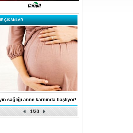
NE ÇIKANLAR
in sağlığı anne karnında başlıyor!
Küçük işletme, büyük 
1/20