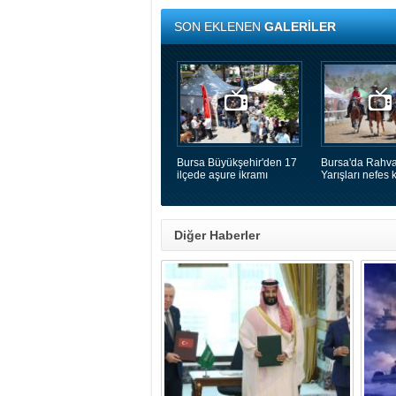
SON EKLENEN
GALERİLER
Bursa Büyükşehir'den 17
Bursa'da Rahva
ilçede aşure ikramı
Yarışları nefes k
Diğer Haberler