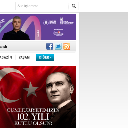
landı
AGAZİN
YAŞAM
DİĞER »