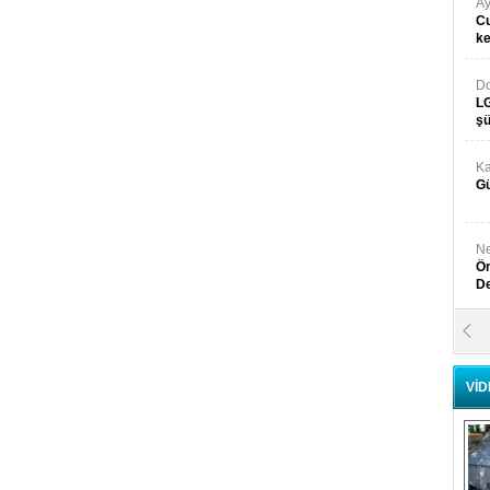
Ay
Cu
k
Do
LG
şü
Ka
Gü
Ne
Ön
D
Y
Di
VİD
Ni
Si
D