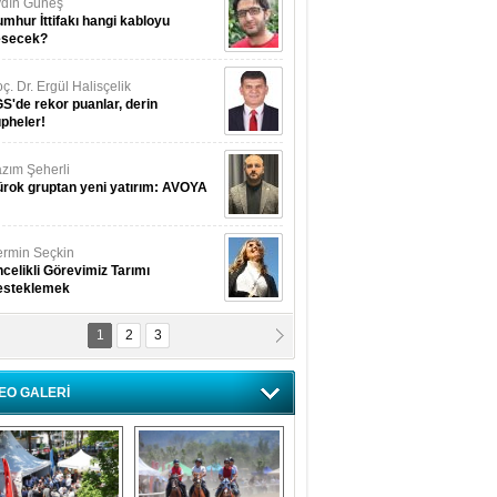
dın Güneş
mhur İttifakı hangi kabloyu
esecek?
ç. Dr. Ergül Halisçelik
S'de rekor puanlar, derin
pheler!
zım Şeherli
rok gruptan yeni yatırım: AVOYA
rmin Seçkin
celikli Görevimiz Tarımı
esteklemek
1
2
3
USUF BEREKET
kkat! Havalar ısınıyor!
EO GALERİ
lüfer Menekli Buzcular
z Hiç Kelebeklerin Sesini
uydunuz Mu?