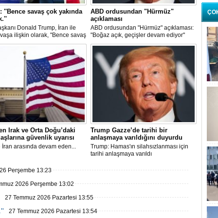
 ''Bence savaş çok yakında
ABD ordusundan "Hürmüz"
ÇO
.''
açıklaması
şkanı Donald Trump, İran ile
ABD ordusundan "Hürmüz" açıklaması:
vaşa ilişkin olarak, "Bence savaş
"Boğaz açık, geçişler devam ediyor"
ında bitecek, İran'ın daha fazla
bileceğini sanmıyorum" dedi
n Irak ve Orta Doğu’daki
Trump Gazze’de tarihi bir
aşlarına güvenlik uyarısı
anlaşmaya varıldığını duyurdu
 İran arasında devam eden...
Trump: Hamas'ın silahsızlanması için
tarihi anlaşmaya varıldı
26 Perşembe 13:23
mmuz 2026 Perşembe 13:02
27 Temmuz 2026 Pazartesi 13:55
''
27 Temmuz 2026 Pazartesi 13:54