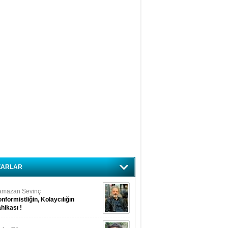
ZARLAR
amazan Sevinç
nformistliğin, Kolaycılığın
hikası !