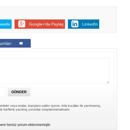
weetle
Google+'da Paylaş
LinkedIn
umları
mleler veya imalar, inançlara saldırı içeren, imla kuralları ile yazılmamış,
k harflerle yazılmış yorumlar onaylanmamaktadır.
ere henüz yorum eklenmemiştir.