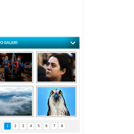
O GALERİ
ursa'da deprem 
Özlem ve minnetle 
atbikatı gerçeğini 
anıyoruz
aratmadı
Bursa'dan 
Balık Kartalı 
büyüleyen 
Bursa’da 
1
2
3
4
5
6
7
8
fotoğraflar
görüntülendi