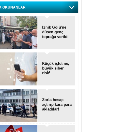
K OKUNANLAR
İznik Gölü'ne
düşen genç
toprağa verildi
Küçük işletme,
büyük siber
risk!
Zorla hesap
açtırıp kara para
akladılar!