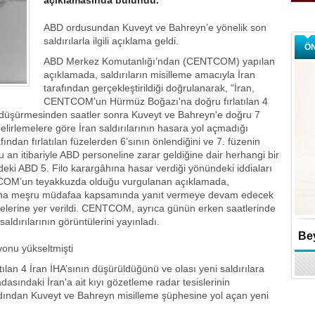
açıklamasında bulundu.
ABD ordusundan Kuveyt ve Bahreyn’e yönelik son
saldırılarla ilgili açıklama geldi.
Ö
ABD Merkez Komutanlığı’ndan (CENTCOM) yapılan
açıklamada, saldırıların misilleme amacıyla İran
tarafından gerçekleştirildiği doğrulanarak, "İran,
CENTCOM’un Hürmüz Boğazı'na doğru fırlatılan 4
nı düşürmesinden saatler sonra Kuveyt ve Bahreyn'e doğru 7
İlk belirlemelere göre İran saldırılarının hasara yol açmadığı
afından fırlatılan füzelerden 6’sının önlendiğini ve 7. füzenin
an itibariyle ABD personeline zarar geldiğine dair herhangi bir
deki ABD 5. Filo karargâhına hasar verdiği yönündeki iddiaları
TCOM’un teyakkuzda olduğu vurgulanan açıklamada,
lığına meşru müdafaa kapsamında yanıt vermeye devam edecek
delerine yer verildi. CENTCOM, ayrıca günün erken saatlerinde
ırılarının görüntülerini yayınladı.
Bey
iyonu yükseltmişti
n 4 İran İHA’sının düşürüldüğünü ve olası yeni saldırılara
ındaki İran'a ait kıyı gözetleme radar tesislerinin
dından Kuveyt ve Bahreyn misilleme şüphesine yol açan yeni