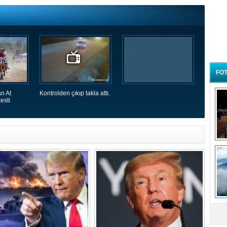
FOT
n At
Kontrolden çıkıp takla attı.
esti
B
t