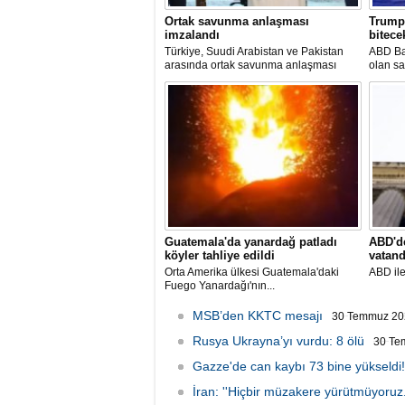
Ortak savunma anlaşması
Trump:
imzalandı
bitecek
Türkiye, Suudi Arabistan ve Pakistan
ABD Ba
arasında ortak savunma anlaşması
olan sa
imzalandı
çok yak
dayana
Guatemala'da yanardağ patladı
ABD'de
köyler tahliye edildi
vatand
Orta Amerika ülkesi Guatemala'daki
ABD ile
Fuego Yanardağı'nın...
MSB’den KKTC mesajı
30 Temmuz 20
Rusya Ukrayna’yı vurdu: 8 ölü
30 Te
Gazze'de can kaybı 73 bine yükseldi!
İran: ''Hiçbir müzakere yürütmüyoruz.