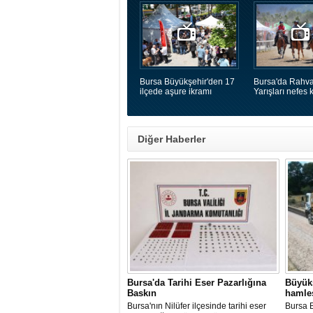
Bursa Büyükşehir'den 17
Bursa'da Rahva
ilçede aşure ikramı
Yarışları nefes k
Diğer Haberler
Bursa'da Tarihi Eser Pazarlığına
Büyükş
Baskın
hamle
Bursa'nın Nilüfer ilçesinde tarihi eser
​Bursa 