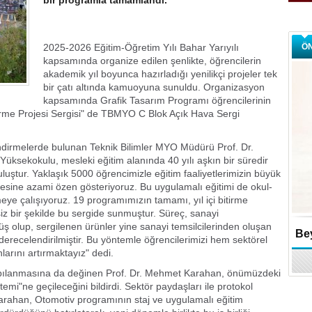
bir programla tamamlandı.
2025-2026 Eğitim-Öğretim Yılı Bahar Yarıyılı
Ö
kapsamında organize edilen şenlikte, öğrencilerin
akademik yıl boyunca hazırladığı yenilikçi projeler tek
bir çatı altında kamuoyuna sunuldu. Organizasyon
kapsamında Grafik Tasarım Programı öğrencilerinin
irme Projesi Sergisi" de TBMYO C Blok Açık Hava Sergi
ndirmelerde bulunan Teknik Bilimler MYO Müdürü Prof. Dr.
üksekokulu, mesleki eğitim alanında 40 yılı aşkın bir süredir
ruluştur. Yaklaşık 5000 öğrencimizle eğitim faaliyetlerimizin büyük
esine azami özen gösteriyoruz. Bu uygulamalı eğitimi de okul-
eye çalışıyoruz. 19 programımızın tamamı, yıl içi bitirme
siz bir şekilde bu sergide sunmuştur. Süreç, sanayi
üş olup, sergilenen ürünler yine sanayi temsilcilerinden oluşan
Bey
k derecelendirilmiştir. Bu yöntemle öğrencilerimizi hem sektörel
arını artırmaktayız" dedi.
apılanmasına da değinen Prof. Dr. Mehmet Karahan, önümüzdeki
stemi"ne geçileceğini bildirdi. Sektör paydaşları ile protokol
 Karahan, Otomotiv programının staj ve uygulamalı eğitim