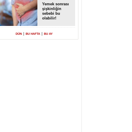
Yemek sonrası
şişkinliğin
sebebi bu
olabilir!
|
|
DÜN
BU HAFTA
BU AY