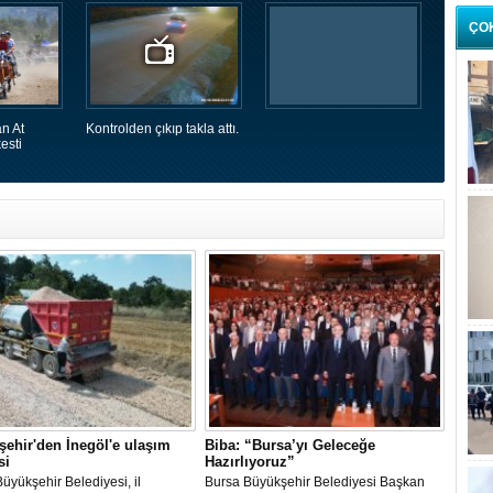
ÇO
n At
Kontrolden çıkıp takla attı.
esti
ehir'den İnegöl'e ulaşım
Biba: “Bursa’yı Geleceğe
si
Hazırlıyoruz”
Büyükşehir Belediyesi, il
​Bursa Büyükşehir Belediyesi Başkan