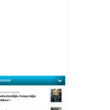
ZARLAR
amazan Sevinç
nformistliğin, Kolaycılığın
hikası !