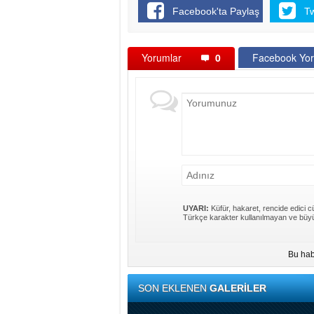
Facebook'ta Paylaş
T
Yorumlar
0
Facebook Yor
UYARI:
Küfür, hakaret, rencide edici cü
Türkçe karakter kullanılmayan ve büyü
Bu hab
SON EKLENEN
GALERİLER