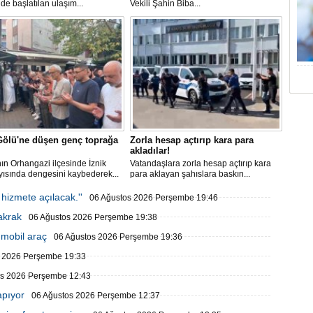
de başlatılan ulaşım...
Vekili Şahin Biba...
Gölü'ne düşen genç toprağa
Zorla hesap açtırıp kara para
akladılar!
ın Orhangazi ilçesinde İznik
Vatandaşlara zorla hesap açtırıp kara
yısında dengesini kaybederek...
para aklayan şahıslara baskın...
 hizmete açılacak.''
06 Ağustos 2026 Perşembe 19:46
şakrak
06 Ağustos 2026 Perşembe 19:38
 mobil araç
06 Ağustos 2026 Perşembe 19:36
s 2026 Perşembe 19:33
os 2026 Perşembe 12:43
apıyor
06 Ağustos 2026 Perşembe 12:37