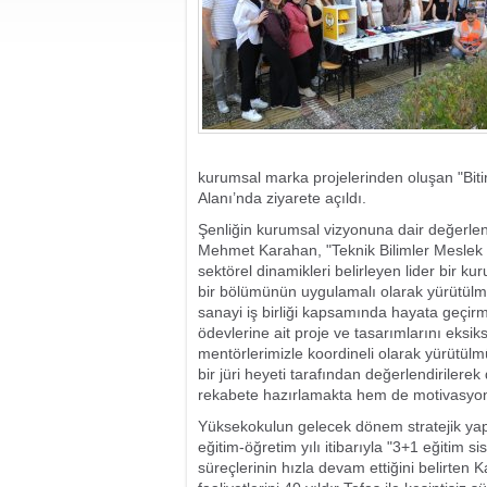
kurumsal marka projelerinden oluşan "Bit
Alanı’nda ziyarete açıldı.
Şenliğin kurumsal vizyonuna dair değerle
Mehmet Karahan, "Teknik Bilimler Meslek Y
sektörel dinamikleri belirleyen lider bir ku
bir bölümünün uygulamalı olarak yürütülm
sanayi iş birliği kapsamında hayata geçirm
ödevlerine ait proje ve tasarımlarını eksik
mentörlerimizle koordineli olarak yürütülm
bir jüri heyeti tarafından değerlendirilere
rekabete hazırlamakta hem de motivasyonl
Yüksekokulun gelecek dönem stratejik y
eğitim-öğretim yılı itibarıyla "3+1 eğitim si
süreçlerinin hızla devam ettiğini belirten