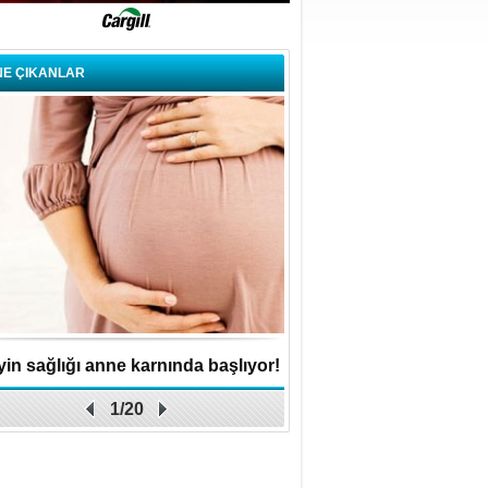
NE ÇIKANLAR
in sağlığı anne karnında başlıyor!
Küçük işletme, büyük 
1/20