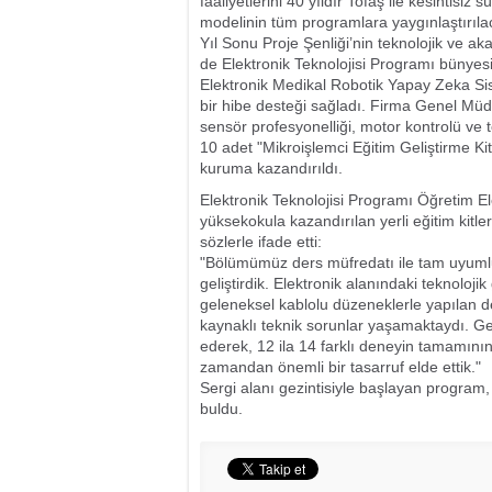
faaliyetlerini 40 yıldır Tofaş ile kesintisiz
modelinin tüm programlara yaygınlaştırılac
Yıl Sonu Proje Şenliği’nin teknolojik ve a
de Elektronik Teknolojisi Programı bünyesin
Elektronik Medikal Robotik Yapay Zeka Sist
bir hibe desteği sağladı. Firma Genel Müdü
sensör profesyonelliği, motor kontrolü ve
10 adet "Mikroişlemci Eğitim Geliştirme Ki
kuruma kazandırıldı.
Elektronik Teknolojisi Programı Öğretim E
yüksekokula kazandırılan yerli eğitim kitler
sözlerle ifade etti:
"Bölümümüz ders müfredatı ile tam uyumlu v
geliştirdik. Elektronik alanındaki teknoloji
geleneksel kablolu düzeneklerle yapılan de
kaynaklı teknik sorunlar yaşamaktaydı. Gel
ederek, 12 ila 14 farklı deneyin tamamının
zamandan önemli bir tasarruf elde ettik."
Sergi alanı gezintisiyle başlayan program
buldu.