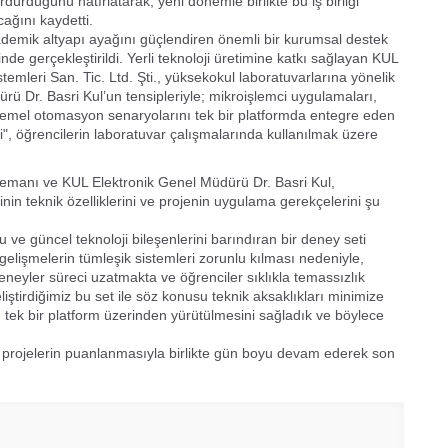
 sürdürdüğünü hatırlatarak, yeni dönemle birlikte bu iş birliği
ağını kaydetti.
kademik altyapı ayağını güçlendiren önemli bir kurumsal destek
de gerçekleştirildi. Yerli teknoloji üretimine katkı sağlayan KUL
emleri San. Tic. Ltd. Şti., yüksekokul laboratuvarlarına yönelik
rü Dr. Basri Kul’un tensipleriyle; mikroişlemci uygulamaları,
 temel otomasyon senaryolarını tek bir platformda entegre eden
ti", öğrencilerin laboratuvar çalışmalarında kullanılmak üzere
lemanı ve KUL Elektronik Genel Müdürü Dr. Basri Kul,
inin teknik özelliklerini ve projenin uygulama gerekçelerini şu
e güncel teknoloji bileşenlerini barındıran bir deney seti
k gelişmelerin tümleşik sistemleri zorunlu kılması nedeniyle,
neyler süreci uzatmakta ve öğrenciler sıklıkla temassızlık
iştirdiğimiz bu set ile söz konusu teknik aksaklıkları minimize
 tek bir platform üzerinden yürütülmesini sağladık ve böylece
, projelerin puanlanmasıyla birlikte gün boyu devam ederek son