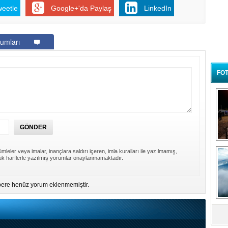
weetle
Google+'da Paylaş
LinkedIn
umları
FOT
B
mleler veya imalar, inançlara saldırı içeren, imla kuralları ile yazılmamış,
t
k harflerle yazılmış yorumlar onaylanmamaktadır.
ere henüz yorum eklenmemiştir.