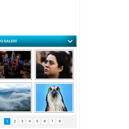
O GALERİ
ursa'da deprem 
Özlem ve minnetle 
atbikatı gerçeğini 
anıyoruz
aratmadı
Bursa'dan 
Balık Kartalı 
büyüleyen 
Bursa’da 
1
2
3
4
5
6
7
8
fotoğraflar
görüntülendi