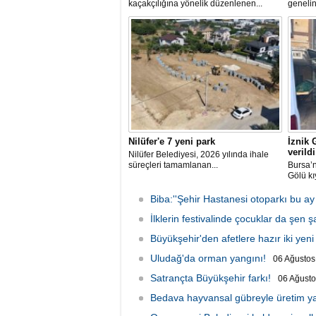
kaçakçılığına yönelik düzenlenen...
genelin
Nilüfer'e 7 yeni park
İznik 
verildi
Nilüfer Belediyesi, 2026 yılında ihale
süreçleri tamamlanan...
Bursa’n
Gölü kı
Biba:''Şehir Hastanesi otoparkı bu ay
İlklerin festivalinde çocuklar da şen 
Büyükşehir'den afetlere hazır iki yeni
Uludağ'da orman yangını!
06 Ağusto
Satrançta Büyükşehir farkı!
06 Ağust
Bedava hayvansal gübreyle üretim y