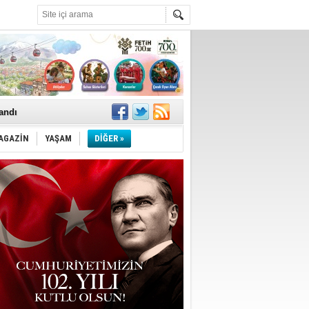
landı
AGAZİN
YAŞAM
DİĞER »