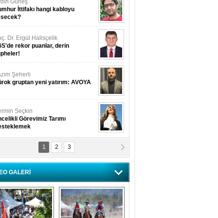
dın Güneş
mhur İttifakı hangi kabloyu
esecek?
ç. Dr. Ergül Halisçelik
S'de rekor puanlar, derin
pheler!
zım Şeherli
rok gruptan yeni yatırım: AVOYA
rmin Seçkin
celikli Görevimiz Tarımı
esteklemek
1
2
3
USUF BEREKET
kkat! Havalar ısınıyor!
EO GALERİ
lüfer Menekli Buzcular
z Hiç Kelebeklerin Sesini
uydunuz Mu?