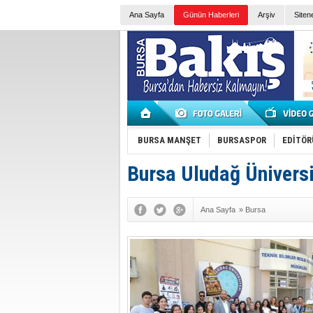
Ana Sayfa
Günün Haberleri
Arşiv
Siten
BURSA MANŞET
BURSASPOR
EDİTÖR
Bursa Uludağ Üniversit
Ana Sayfa
»
Bursa