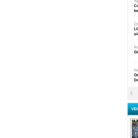
Ay
Cu
k
Do
LG
şü
Ka
Gü
Ne
Ön
D
Y
Di
VİD
Ni
Si
D