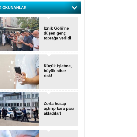
K OKUNANLAR
İznik Gölü'ne
düşen genç
toprağa verildi
Küçük işletme,
büyük siber
risk!
Zorla hesap
açtırıp kara para
akladılar!