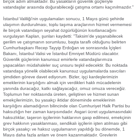
birçok adım atmaktadır. Bu yasakların güvenlik güçleriyle
vatandaşlar arasında doğurabileceği çatışma ortamı kaçınılmazdır."
İstanbul Valiliği'nin uygulamaları sonucu, 1 Mayıs günü şehirde
ulaşımın durdurulması, toplu taşıma araçlarının hizmet vermemesi
ile birçok vatandaşın seyahat özgürlüğünün kısıtlanacağını
vurgulayan Kaplan, şunları kaydetti: "Taksim'de yaşanabilecek
gerilim ve çatışmanın sorumlusu, başta taraflı olduğunu belirten
Cumhurbaşkanı Recep Tayyip Erdoğan ve sonrasında İçişleri
Bakanı, İstanbul Valisi ve İstanbul Emniyet Müdürü olacaktır.
Güvenlik güçlerinin kanunsuz emirlerle vatandaşlarımıza
yapacakları müdahaleler suç unsuru teşkil edecektir. Bu noktada
vatandaşa yönelik olabilecek kanunsuz uygulamalarda savcıları
şimdiden göreve davet ediyorum. Bizler, işçi kardeşlerimizin
emeklerinin karşılığını almak için verdikleri haklı mücadelenin
yanında duracağız, katkı sağlayacağız, omuz omuza vereceğiz.
Toplumun her noktasında üreten, geliştiren ve hizmet sunan
emekçilerimizin, bu yasakçı iktidar döneminde emeklerinin
karşılığını alamadığının bilincinde olan Cumhuriyet Halk Partisi bu
haksızlığın her zaman karşısındadır. Asgari ücret uygulamasındaki
haksızlıklar, taşeron işçilerinin haklarının gasp edilmesi, emekçinin
grev hakkının yasaklanması, sendikalı işçilerin işten atılması gibi
birçok yasakçı ve haksız uygulamanın yapıldığı bu dönemde, 1
Mayıs daha fazla anlam ve önem kazanmaktadır. Grevlerin