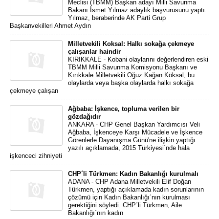
Meclisi (TBMM) Başkan adayı Milli Savunma
Bakanı İsmet Yılmaz adaylık başvurusunu yaptı.
Yılmaz, beraberinde AK Parti Grup
Başkanvekilleri Ahmet Aydın
Milletvekili Koksal: Halkı sokağa çekmeye
çalışanlar haindir
KIRIKKALE - Kobani olaylarını değerlendiren eski
TBMM Milli Savunma Komisyonu Başkanı ve
Kırıkkale Milletvekili Oğuz Kağan Köksal, bu
olaylarda veya başka olaylarda halkı sokağa
çekmeye çalışan
Ağbaba: İşkence, topluma verilen bir
gözdağıdır
ANKARA - CHP Genel Başkan Yardımcısı Veli
Ağbaba, İşkenceye Karşı Mücadele ve İşkence
Görenlerle Dayanışma Günü'ne ilişkin yaptığı
yazılı açıklamada, 2015 Türkiyesi´nde hala
işkenceci zihniyeti
CHP´li Türkmen: Kadın Bakanlığı kurulmalı
ADANA - CHP Adana Milletvekili Elif Doğan
Türkmen, yaptığı açıklamada kadın sorunlarının
çözümü için Kadın Bakanlığı´nın kurulması
gerektiğini söyledi. CHP´li Türkmen, Aile
Bakanlığı´nın kadın