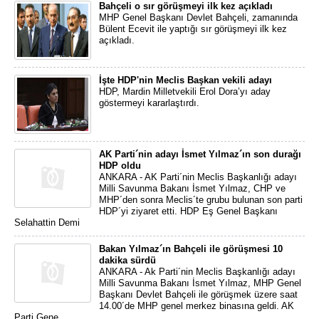
Bahçeli o sır görüşmeyi ilk kez açıkladı
MHP Genel Başkanı Devlet Bahçeli, zamanında
Bülent Ecevit ile yaptığı sır görüşmeyi ilk kez
açıkladı.
İşte HDP'nin Meclis Başkan vekili adayı
HDP, Mardin Milletvekili Erol Dora’yı aday
göstermeyi kararlaştırdı.
AK Parti´nin adayı İsmet Yılmaz´ın son durağı
HDP oldu
ANKARA - AK Parti´nin Meclis Başkanlığı adayı
Milli Savunma Bakanı İsmet Yılmaz, CHP ve
MHP´den sonra Meclis´te grubu bulunan son parti
HDP´yi ziyaret etti. HDP Eş Genel Başkanı
Selahattin Demi
Bakan Yılmaz´ın Bahçeli ile görüşmesi 10
dakika sürdü
ANKARA - Ak Parti´nin Meclis Başkanlığı adayı
Milli Savunma Bakanı İsmet Yılmaz, MHP Genel
Başkanı Devlet Bahçeli ile görüşmek üzere saat
14.00´de MHP genel merkez binasına geldi. AK
Parti Gene