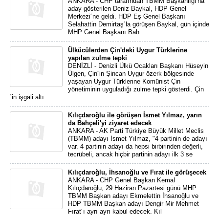
ANKARA - CHP tarafından TBMM Başkanlığı'na
aday gösterilen Deniz Baykal, HDP Genel
Merkezi´ne geldi. HDP Eş Genel Başkanı
Selahattin Demirtaş´la görüşen Baykal, gün içinde
MHP Genel Başkanı Bah
Ülkücülerden Çin'deki Uygur Türklerine
yapılan zulme tepki
DENİZLİ - Denizli Ülkü Ocakları Başkanı Hüseyin
Ülgen, Çin´in Şincan Uygur özerk bölgesinde
yaşayan Uygur Türklerine Komünist Çin
yönetiminin uyguladığı zulme tepki gösterdi. Çin
´in işgali altı
Kılıçdaroğlu ile görüşen İsmet Yılmaz, yarın
da Bahçeli'yi ziyaret edecek
ANKARA - AK Parti Türkiye Büyük Millet Meclis
(TBMM) adayı İsmet Yılmaz, "4 partinin de adayı
var. 4 partinin adayı da hepsi birbirinden değerli,
tecrübeli, ancak hiçbir partinin adayı ilk 3 se
Kılıçdaroğlu, İhsanoğlu ve Fırat ile görüşecek
ANKARA - CHP Genel Başkan Kemal
Kılıçdaroğlu, 29 Haziran Pazartesi günü MHP
TBMM Başkan adayı Ekmelettin İhsanoğlu ve
HDP TBMM Başkan adayı Dengir Mir Mehmet
Fırat´ı ayrı ayrı kabul edecek. Kıl