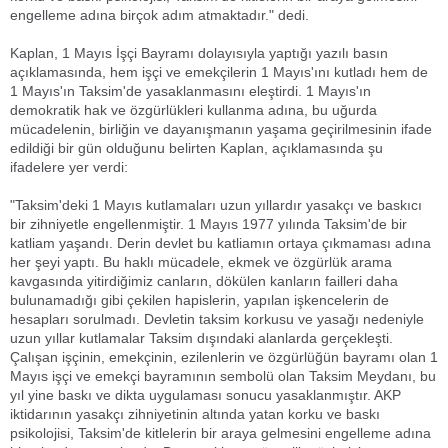
engelleme adına birçok adım atmaktadır." dedi.
Kaplan, 1 Mayıs İşçi Bayramı dolayısıyla yaptığı yazılı basın
açıklamasında, hem işçi ve emekçilerin 1 Mayıs'ını kutladı hem de
1 Mayıs'ın Taksim'de yasaklanmasını eleştirdi. 1 Mayıs'ın
demokratik hak ve özgürlükleri kullanma adına, bu uğurda
mücadelenin, birliğin ve dayanışmanın yaşama geçirilmesinin ifade
edildiği bir gün olduğunu belirten Kaplan, açıklamasında şu
ifadelere yer verdi:
"Taksim'deki 1 Mayıs kutlamaları uzun yıllardır yasakçı ve baskıcı
bir zihniyetle engellenmiştir. 1 Mayıs 1977 yılında Taksim'de bir
katliam yaşandı. Derin devlet bu katliamın ortaya çıkmaması adına
her şeyi yaptı. Bu haklı mücadele, ekmek ve özgürlük arama
kavgasında yitirdiğimiz canların, dökülen kanların failleri daha
bulunamadığı gibi çekilen hapislerin, yapılan işkencelerin de
hesapları sorulmadı. Devletin taksim korkusu ve yasağı nedeniyle
uzun yıllar kutlamalar Taksim dışındaki alanlarda gerçekleşti.
Çalışan işçinin, emekçinin, ezilenlerin ve özgürlüğün bayramı olan 1
Mayıs işçi ve emekçi bayramının sembolü olan Taksim Meydanı, bu
yıl yine baskı ve dikta uygulaması sonucu yasaklanmıştır. AKP
iktidarının yasakçı zihniyetinin altında yatan korku ve baskı
psikolojisi, Taksim'de kitlelerin bir araya gelmesini engelleme adına