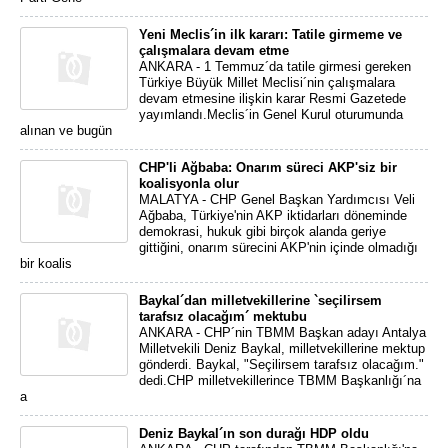
Yeni Meclis´in ilk kararı: Tatile girmeme ve
çalışmalara devam etme
ANKARA - 1 Temmuz´da tatile girmesi gereken
Türkiye Büyük Millet Meclisi´nin çalışmalara
devam etmesine ilişkin karar Resmi Gazetede
yayımlandı.Meclis´in Genel Kurul oturumunda
alınan ve bugün
CHP'li Ağbaba: Onarım süreci AKP'siz bir
koalisyonla olur
MALATYA - CHP Genel Başkan Yardımcısı Veli
Ağbaba, Türkiye'nin AKP iktidarları döneminde
demokrasi, hukuk gibi birçok alanda geriye
gittiğini, onarım sürecini AKP'nin içinde olmadığı
bir koalis
Baykal´dan milletvekillerine `seçilirsem
tarafsız olacağım´ mektubu
ANKARA - CHP´nin TBMM Başkan adayı Antalya
Milletvekili Deniz Baykal, milletvekillerine mektup
gönderdi. Baykal, "Seçilirsem tarafsız olacağım."
dedi.CHP milletvekillerince TBMM Başkanlığı´na
a
Deniz Baykal´ın son durağı HDP oldu