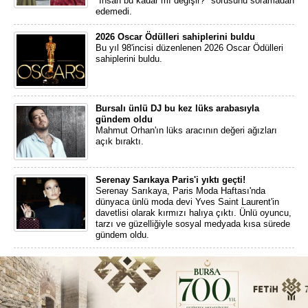
"İnsan bu kadar mı değişir?" sorusunu soramadan
edemedi.
2026 Oscar Ödülleri sahiplerini buldu
Bu yıl 98'incisi düzenlenen 2026 Oscar Ödülleri
sahiplerini buldu.
Bursalı ünlü DJ bu kez lüks arabasıyla
gündem oldu
Mahmut Orhan'ın lüks aracının değeri ağızları
açık bıraktı.
Serenay Sarıkaya Paris'i yıktı geçti!
Serenay Sarıkaya, Paris Moda Haftası'nda
dünyaca ünlü moda devi Yves Saint Laurent'in
davetlisi olarak kırmızı halıya çıktı. Ünlü oyuncu,
tarzı ve güzelliğiyle sosyal medyada kısa sürede
gündem oldu.