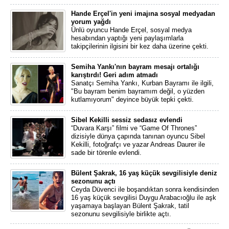
Hande Erçel'in yeni imajına sosyal medyadan
yorum yağdı
Ünlü oyuncu Hande Erçel, sosyal medya
hesabından yaptığı yeni paylaşımlarla
takipçilerinin ilgisini bir kez daha üzerine çekti.
Semiha Yankı'nın bayram mesajı ortalığı
karıştırdı! Geri adım atmadı
Sanatçı Semiha Yankı, Kurban Bayramı ile ilgili,
"Bu bayram benim bayramım değil, o yüzden
kutlamıyorum" deyince büyük tepki çekti.
Sibel Kekilli sessiz sedasız evlendi
“Duvara Karşı” filmi ve “Game Of Thrones”
dizisiyle dünya çapında tanınan oyuncu Sibel
Kekilli, fotoğrafçı ve yazar Andreas Daurer ile
sade bir törenle evlendi.
Bülent Şakrak, 16 yaş küçük sevgilisiyle deniz
sezonunu açtı
Ceyda Düvenci ile boşandıktan sonra kendisinden
16 yaş küçük sevgilisi Duygu Arabacıoğlu ile aşk
yaşamaya başlayan Bülent Şakrak, tatil
sezonunu sevgilisiyle birlikte açtı.