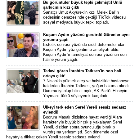
Bu görüntüler büyük tepki çekmişti! Ünlü
şarkıcının kızı çıktı
Sanatçı Umut Akyürek'in kızı Melek Bal'ın
dedesinin cenazesinde çektiği TikTok videosu
sosyal medyada büyük tepki topladı.
Kuşum Aydın yüzünü gerdirdi! Görenler aynı
yorumu yaptı
Estetik sonrası yüzünde ciddi deformeler olan
Kuşum Aydın yüz gerdirme ameliyatı oldu.
Kuşum Aydın'ın ameliyat sonrası yüzünün son
haline yorum yağdı.
Tedavi gören İbrahim Tatlıses'in son hali
ortaya çıktı!
7 Nisan'da yüksek ateş ve halsizlikle hastaneye
kaldırılan İbrahim Tatlıses, yoğun bakıma alındı.
Durumu iyi olup bilinci açık; AK Parti'li Hüseyin
Yayman'ı türkü söyleyerek karşıladı.
Ülkeyi terk eden Serel Yereli sessiz sedasız
evlendi!
Bodrum Masalı dizisinde hayat verdiği Alara
karakteriyle büyük bir çıkış yakalayan Serel
Yereli, diziden sonra oyunculuğu bırakıp
yurtdışına yerleşmişti. Son dönemde özel
hayatıyla dikkat çeken Yereli sessiz sedasız evlendi.