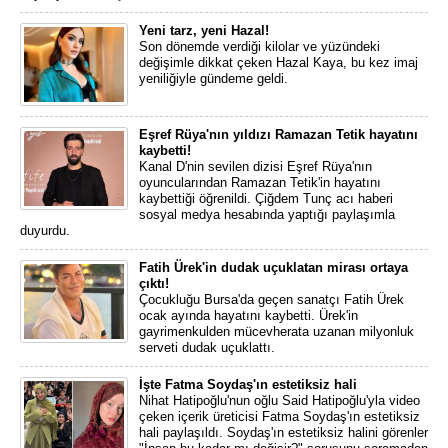
Yeni tarz, yeni Hazal!
Son dönemde verdiği kilolar ve yüzündeki
değişimle dikkat çeken Hazal Kaya, bu kez imaj
yeniliğiyle gündeme geldi.
Eşref Rüya'nın yıldızı Ramazan Tetik hayatını
kaybetti!
Kanal D'nin sevilen dizisi Eşref Rüya'nın
oyuncularından Ramazan Tetik'in hayatını
kaybettiği öğrenildi. Çiğdem Tunç acı haberi
sosyal medya hesabında yaptığı paylaşımla
duyurdu.
Fatih Ürek'in dudak uçuklatan mirası ortaya
çıktı!
Çocukluğu Bursa'da geçen sanatçı Fatih Ürek
ocak ayında hayatını kaybetti. Ürek'in
gayrimenkulden mücevherata uzanan milyonluk
serveti dudak uçuklattı.
İşte Fatma Soydaş'ın estetiksiz hali
Nihat Hatipoğlu'nun oğlu Said Hatipoğlu'yla video
çeken içerik üreticisi Fatma Soydaş'ın estetiksiz
hali paylaşıldı. Soydaş'ın estetiksiz halini görenler