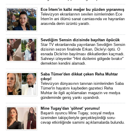
Ece İrtem'in kalbi meğer bu yüzden yıpranmış
Televizyon ekranlarının sevilen isimlerinden Ece
İrtem'in ani ölümü sanat camiasında ve hayranları
arasında derin üzüntü yarattı.
Sevdiğim Sensin dizisinde bayıltan öpücük
Star TV ekranlarında yayınlanan Sevdiğim Sensin
dizisinin sezon finalinde Erkan, Dicle'yi öptü. O
esnada Dicle'nin bayılması dikkatlerden kaçmadı.
Sahneyi izleyenler "Hint dizilerini gölgede bırakır"
demekten kendini alamadı.
Saba Tümer'den dikkat çeken Reha Muhtar
çıkışı!
Televizyon dünyasının tanınan isimlerinden Saba
Tümer'in hayatını kaybeden gazeteci Reha
Muhtar ile ilgili açıklamaları magazin ve medya
gündeminde geniş yankı uyandırdı.
Mine Tugay'dan 'şöhret' yorumu!
Başarılı oyuncu Mine Tugay, sosyal medya
üzerinden takipçileriyle gerçekleştirdiği soru-
cevap etkinliğinde samimi açıklamalarda bulundu.