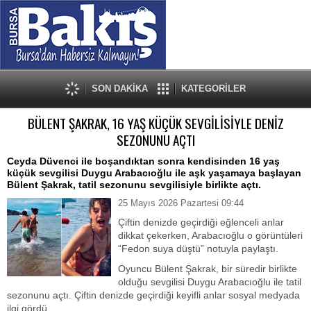
SON DAKİKA
KATEGORİLER
BÜLENT ŞAKRAK, 16 YAŞ KÜÇÜK SEVGİLİSİYLE DENİZ
SEZONUNU AÇTI
Ceyda Düvenci ile boşandıktan sonra kendisinden 16 yaş
küçük sevgilisi Duygu Arabacıoğlu ile aşk yaşamaya başlayan
Bülent Şakrak, tatil sezonunu sevgilisiyle birlikte açtı.
25 Mayıs 2026 Pazartesi 09:44
Çiftin denizde geçirdiği eğlenceli anlar
dikkat çekerken, Arabacıoğlu o görüntüleri
“Fedon suya düştü” notuyla paylaştı.
Oyuncu Bülent Şakrak, bir süredir birlikte
olduğu sevgilisi Duygu Arabacıoğlu ile tatil
sezonunu açtı. Çiftin denizde geçirdiği keyifli anlar sosyal medyada
ilgi gördü.