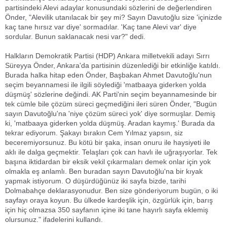
partisindeki Alevi adaylar konusundaki sözlerini de değerlendiren
Önder, "Alevilik utanılacak bir şey mi? Sayın Davutoğlu size 'içinizde
kaç tane hırsız var diye' sormadılar. 'Kaç tane Alevi var' diye
sordular. Bunun saklanacak nesi var?" dedi.
Halkların Demokratik Partisi (HDP) Ankara milletvekili adayı Sırrı
Süreyya Önder, Ankara'da partisinin düzenlediği bir etkinliğe katıldı.
Burada halka hitap eden Önder, Başbakan Ahmet Davutoğlu'nun
seçim beyannamesi ile ilgili söylediği 'matbaaya giderken yolda
düşmüş' sözlerine değindi. AK Parti'nin seçim beyannamesinde bir
tek cümle bile çözüm süreci geçmediğini ileri süren Önder, "Bugün
sayın Davutoğlu'na 'niye çözüm süreci yok' diye sormuşlar. Demiş
ki, 'matbaaya giderken yolda düşmüş. Aradan kaymış.' Burada da
tekrar ediyorum. Şakayı bırakın Cem Yılmaz yapsın, siz
beceremiyorsunuz. Bu kötü bir şaka, insan onuru ile haysiyeti ile
aklı ile dalga geçmektir. Telaşları çok can havlı ile uğraşıyorlar. Tek
başına iktidardan bir eksik vekil çıkarmaları demek onlar için yok
olmakla eş anlamlı. Ben buradan sayın Davutoğlu'na bir kıyak
yapmak istiyorum. O düşürdüğünüz iki sayfa bizde, tarihi
Dolmabahçe deklarasyonudur. Ben size gönderiyorum bugün, o iki
sayfayı oraya koyun. Bu ülkede kardeşlik için, özgürlük için, barış
için hiç olmazsa 350 sayfanın içine iki tane hayırlı sayfa eklemiş
olursunuz." ifadelerini kullandı.