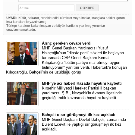
UYARI:
Küfür, hakaret, rencide edici cümleler veya imalar, inançlara saldırı içeren,
imla kuralları ile yazılmamış,
Türkçe karakter kullanılmayan ve büyük harflerle yazılmış yorumlar
onaylanmamaktadır.
Arınç gereken cevabı verdi
MHP Genel Başkan Yardımcısı Yusuf
Halaçoğlu'nun "dinsiz parti" sözleri ile başlayan
tartışmada CHP Genel Başkanı Kemal
Kılıçdaroğlu "bütün partiye mal etmeyi uygun
bulmuyorum" yanıtını verdi. Habertürk'e konuşan
Kılıçdaroğlu, Bahçeli'nin de üzüldüğü görüş
MHP'ye acı haber! Kazada hayatını kaybetti
Kırşehir Milliyetçi Hareket Partisi il başkan
yardımcısı Ş.B., Nevşehir'in Avanos ilçesinde
geçirdiği trafik kazasında hayatını kaybetti.
Bahçeli o sır görüşmeyi ilk kez açıkladı
MHP Genel Başkanı Devlet Bahçeli, zamanında
Bülent Ecevit ile yaptığı sır görüşmeyi ilk kez
açıkladı.