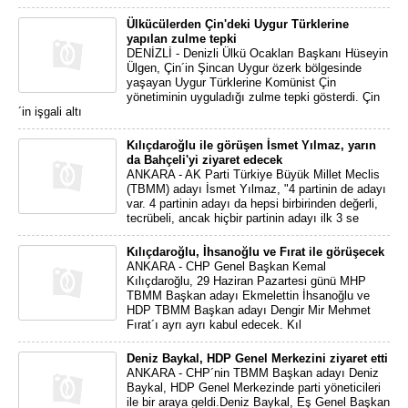
Ülkücülerden Çin'deki Uygur Türklerine
yapılan zulme tepki
DENİZLİ - Denizli Ülkü Ocakları Başkanı Hüseyin
Ülgen, Çin´in Şincan Uygur özerk bölgesinde
yaşayan Uygur Türklerine Komünist Çin
yönetiminin uyguladığı zulme tepki gösterdi. Çin
´in işgali altı
Kılıçdaroğlu ile görüşen İsmet Yılmaz, yarın
da Bahçeli'yi ziyaret edecek
ANKARA - AK Parti Türkiye Büyük Millet Meclis
(TBMM) adayı İsmet Yılmaz, "4 partinin de adayı
var. 4 partinin adayı da hepsi birbirinden değerli,
tecrübeli, ancak hiçbir partinin adayı ilk 3 se
Kılıçdaroğlu, İhsanoğlu ve Fırat ile görüşecek
ANKARA - CHP Genel Başkan Kemal
Kılıçdaroğlu, 29 Haziran Pazartesi günü MHP
TBMM Başkan adayı Ekmelettin İhsanoğlu ve
HDP TBMM Başkan adayı Dengir Mir Mehmet
Fırat´ı ayrı ayrı kabul edecek. Kıl
Deniz Baykal, HDP Genel Merkezini ziyaret etti
ANKARA - CHP´nin TBMM Başkan adayı Deniz
Baykal, HDP Genel Merkezinde parti yöneticileri
ile bir araya geldi.Deniz Baykal, Eş Genel Başkan