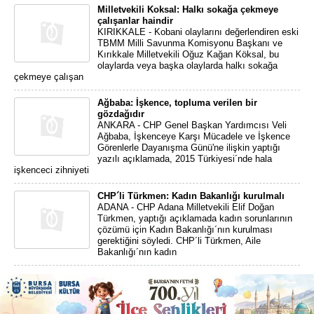
Milletvekili Koksal: Halkı sokağa çekmeye
çalışanlar haindir
KIRIKKALE - Kobani olaylarını değerlendiren eski
TBMM Milli Savunma Komisyonu Başkanı ve
Kırıkkale Milletvekili Oğuz Kağan Köksal, bu
olaylarda veya başka olaylarda halkı sokağa
çekmeye çalışan
Ağbaba: İşkence, topluma verilen bir
gözdağıdır
ANKARA - CHP Genel Başkan Yardımcısı Veli
Ağbaba, İşkenceye Karşı Mücadele ve İşkence
Görenlerle Dayanışma Günü'ne ilişkin yaptığı
yazılı açıklamada, 2015 Türkiyesi´nde hala
işkenceci zihniyeti
CHP´li Türkmen: Kadın Bakanlığı kurulmalı
ADANA - CHP Adana Milletvekili Elif Doğan
Türkmen, yaptığı açıklamada kadın sorunlarının
çözümü için Kadın Bakanlığı´nın kurulması
gerektiğini söyledi. CHP´li Türkmen, Aile
Bakanlığı´nın kadın