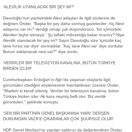
'ALEVİLİK UTANILACAK BİR ŞEY Mİ?'
Davutoğlu'nun partisindeki Alevi adayları ile ilgili sözlerine de
değinen Önder, "Başka bir şey daha sormuş gazeteciler; hiç Alevi
adayınız var mı? Verdiği cevap çok düşündürücü, 'biz içimizdeki
Alevileri teşhir etmeyiz.' Şu laftaki nobranlığa bakar mısınız? Niye
Alevilik utanılacak bir şey mi? Sayın Davutoğlu size 'içinizde kaç
tane hırsız var diye' sormadılar. 'Kaç tane Alevi var' diye sordular.
Bunun saklanacak nesi var?" diye sordu.
'VERİRLER BİR TELEVİZYON KANALINA, BÜTÜN TÜRKİYE
BİRDEN İZLER'
Cumhurbaşkanı Erdoğan'ın Ağrı'da yaşanan olaylarla ilgili
görüntüleri izlediğini söylemesinin hatırlatılması üzerine Önder,
"Madem ki kendi izlemiş. Verirler bir televizyon kanalına, bütün
Türkiye birden izler. Ak kara neymiş belli olur. Biz verdik
görüntüleri." şeklinde konuştu.
'SEN BİR PARTİNİN GENEL BAŞKANINA 'HAİN' DERSEN
DURUMDAN VAZİFE ÇIKARANLAR ÇOK ŞUURSUZ OLUR'
HDP Genel Merkezi'ne yapılan saldırıyı da değerlendiren Önder,