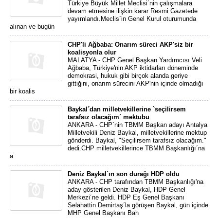
Türkiye Büyük Millet Meclisi´nin çalışmalara
devam etmesine ilişkin karar Resmi Gazetede
yayımlandı.Meclis´in Genel Kurul oturumunda
alınan ve bugün
CHP'li Ağbaba: Onarım süreci AKP'siz bir
koalisyonla olur
MALATYA - CHP Genel Başkan Yardımcısı Veli
Ağbaba, Türkiye'nin AKP iktidarları döneminde
demokrasi, hukuk gibi birçok alanda geriye
gittiğini, onarım sürecini AKP'nin içinde olmadığı
bir koalis
Baykal´dan milletvekillerine `seçilirsem
tarafsız olacağım´ mektubu
ANKARA - CHP´nin TBMM Başkan adayı Antalya
Milletvekili Deniz Baykal, milletvekillerine mektup
gönderdi. Baykal, "Seçilirsem tarafsız olacağım."
dedi.CHP milletvekillerince TBMM Başkanlığı´na
a
Deniz Baykal´ın son durağı HDP oldu
ANKARA - CHP tarafından TBMM Başkanlığı'na
aday gösterilen Deniz Baykal, HDP Genel
Merkezi´ne geldi. HDP Eş Genel Başkanı
Selahattin Demirtaş´la görüşen Baykal, gün içinde
MHP Genel Başkanı Bah