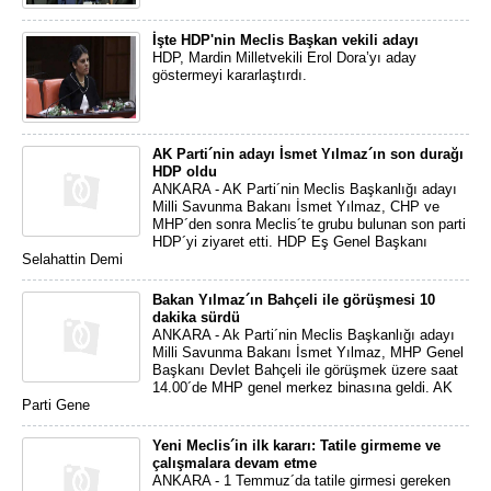
İşte HDP'nin Meclis Başkan vekili adayı
HDP, Mardin Milletvekili Erol Dora’yı aday
göstermeyi kararlaştırdı.
AK Parti´nin adayı İsmet Yılmaz´ın son durağı
HDP oldu
ANKARA - AK Parti´nin Meclis Başkanlığı adayı
Milli Savunma Bakanı İsmet Yılmaz, CHP ve
MHP´den sonra Meclis´te grubu bulunan son parti
HDP´yi ziyaret etti. HDP Eş Genel Başkanı
Selahattin Demi
Bakan Yılmaz´ın Bahçeli ile görüşmesi 10
dakika sürdü
ANKARA - Ak Parti´nin Meclis Başkanlığı adayı
Milli Savunma Bakanı İsmet Yılmaz, MHP Genel
Başkanı Devlet Bahçeli ile görüşmek üzere saat
14.00´de MHP genel merkez binasına geldi. AK
Parti Gene
Yeni Meclis´in ilk kararı: Tatile girmeme ve
çalışmalara devam etme
ANKARA - 1 Temmuz´da tatile girmesi gereken