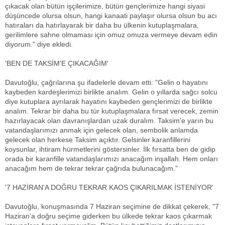
çıkacak olan bütün işçilerimize, bütün gençlerimize hangi siyasi
düşüncede olursa olsun, hangi kanaati paylaşır olursa olsun bu acı
hatıraları da hatırlayarak bir daha bu ülkenin kutuplaşmalara,
gerilimlere sahne olmaması için omuz omuza vermeye devam edin
diyorum." diye ekledi.
'BEN DE TAKSİM'E ÇIKACAĞIM'
Davutoğlu, çağrılarına şu ifadelerle devam etti: "Gelin o hayatını
kaybeden kardeşlerimizi birlikte analım. Gelin o yıllarda sağcı solcu
diye kutuplara ayrılarak hayatını kaybeden gençlerimizi de birlikte
analım. Tekrar bir daha bu tür kutuplaşmalara fırsat verecek, zemin
hazırlayacak olan davranışlardan uzak duralım. Taksim'e yarın bu
vatandaşlarımızı anmak için gelecek olan, sembolik anlamda
gelecek olan herkese Taksim açıktır. Gelsinler karanfillerini
koysunlar, ihtiram hürmetlerini göstersinler. İlk fırsatta ben de gidip
orada bir karanfille vatandaşlarımızı anacağım inşallah. Hem onları
anacağım hem de tekrar tekrar çağrıda bulunacağım."
'7 HAZİRAN'A DOĞRU TEKRAR KAOS ÇIKARILMAK İSTENİYOR'
Davutoğlu, konuşmasında 7 Haziran seçimine de dikkat çekerek, "7
Haziran'a doğru seçime giderken bu ülkede tekrar kaos çıkarmak