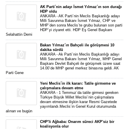
AK Parti´nin adayı İsmet Yılmaz´ın son durağı
HDP oldu
ANKARA - AK Parti´nin Meclis Başkanlığı adayı
Milli Savunma Bakanı İsmet Yılmaz, CHP ve
MHP´den sonra Meclis´te grubu bulunan son parti
HDP´yi ziyaret etti. HDP Eş Genel Başkanı
Selahattin Demi
Bakan Yılmaz´ın Bahçeli ile görüşmesi 10
dakika sürdü
ANKARA - Ak Parti´nin Meclis Başkanlığı adayı
Milli Savunma Bakanı İsmet Yılmaz, MHP Genel
Başkanı Devlet Bahçeli ile görüşmek üzere saat
14.00´de MHP genel merkez binasına geldi. AK
Parti Gene
Yeni Meclis´in ilk kararı: Tatile girmeme ve
çalışmalara devam etme
ANKARA - 1 Temmuz´da tatile girmesi gereken
Türkiye Büyük Millet Meclisi´nin çalışmalara
devam etmesine ilişkin karar Resmi Gazetede
yayımlandı.Meclis´in Genel Kurul oturumunda
alınan ve bugün
CHP'li Ağbaba: Onarım süreci AKP'siz bir
koalisyonla olur