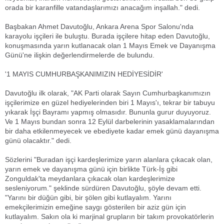
orada bir karanfille vatandaşlarımızı anacağım inşallah." dedi.
Başbakan Ahmet Davutoğlu, Ankara Arena Spor Salonu'nda
karayolu işçileri ile buluştu. Burada işçilere hitap eden Davutoğlu,
konuşmasında yarın kutlanacak olan 1 Mayıs Emek ve Dayanışma
Günü'ne ilişkin değerlendirmelerde de bulundu.
'1 MAYIS CUMHURBAŞKANIMIZIN HEDİYESİDİR'
Davutoğlu ilk olarak, "AK Parti olarak Sayın Cumhurbaşkanımızın
işçilerimize en güzel hediyelerinden biri 1 Mayıs'ı, tekrar bir tabuyu
yıkarak İşçi Bayramı yapmış olmasıdır. Bununla gurur duyuyoruz.
Ve 1 Mayıs bundan sonra 12 Eylül darbelerinin yasaklamalarından
bir daha etkilenmeyecek ve ebediyete kadar emek günü dayanışma
günü olacaktır." dedi.
Sözlerini "Buradan işçi kardeşlerimize yarın alanlara çıkacak olan,
yarın emek ve dayanışma günü için birlikte Türk-İş gibi
Zonguldak'ta meydanlara çıkacak olan kardeşlerimize
sesleniyorum." şeklinde sürdüren Davutoğlu, şöyle devam etti.
"Yarını bir düğün gibi, bir şölen gibi kutlayalım. Yarını
emekçilerimizin emeğine saygı gösterilen bir aziz gün için
kutlayalım. Sakın ola ki marjinal grupların bir takım provokatörlerin