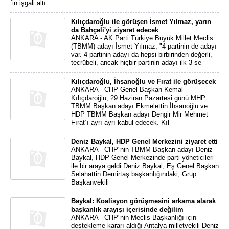
´in işgali altı
Kılıçdaroğlu ile görüşen İsmet Yılmaz, yarın
da Bahçeli'yi ziyaret edecek
ANKARA - AK Parti Türkiye Büyük Millet Meclis
(TBMM) adayı İsmet Yılmaz, "4 partinin de adayı
var. 4 partinin adayı da hepsi birbirinden değerli,
tecrübeli, ancak hiçbir partinin adayı ilk 3 se
Kılıçdaroğlu, İhsanoğlu ve Fırat ile görüşecek
ANKARA - CHP Genel Başkan Kemal
Kılıçdaroğlu, 29 Haziran Pazartesi günü MHP
TBMM Başkan adayı Ekmelettin İhsanoğlu ve
HDP TBMM Başkan adayı Dengir Mir Mehmet
Fırat´ı ayrı ayrı kabul edecek. Kıl
Deniz Baykal, HDP Genel Merkezini ziyaret etti
ANKARA - CHP´nin TBMM Başkan adayı Deniz
Baykal, HDP Genel Merkezinde parti yöneticileri
ile bir araya geldi.Deniz Baykal, Eş Genel Başkan
Selahattin Demirtaş başkanlığındaki, Grup
Başkanvekili
Baykal: Koalisyon görüşmesini arkama alarak
başkanlık arayışı içerisinde değilim
ANKARA - CHP´nin Meclis Başkanlığı için
destekleme kararı aldığı Antalya milletvekili Deniz