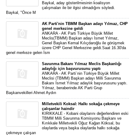
Baykal, aday gösterilmesinin koalisyon
çalışmaları ile bir ilgisi olmadığını söyledi.
Baykal, "Önce M
AK Parti'nin TBMM Başkan adayı Yılmaz, CHP
genel merkezine geldi
ANKARA - AK Parti Türkiye Büyük Millet
Meclis(TBMM) Başkan adayı İsmet Yılmaz,
Genel Başkan Kemal Kılıçdaroğlu ile görüşmek
üzere CHP Genel Merkezine geldi.Saat 16.30'da
genel merkeze gelen İsm
Savunma Bakanı Yılmaz Meclis Başkanlığı
adaylığı için başvurusunu yaptı
ANKARA - AK Parti´nin Türkiye Büyük Millet
Meclisi (TBMM) Başkan adayı Milli Savunma
Bakanı İsmet Yılmaz adaylık başvurusunu yaptı.
Yılmaz, beraberinde AK Parti Grup
Başkanvekilleri Ahmet Aydın
Milletvekili Koksal: Halkı sokağa çekmeye
çalışanlar haindir
KIRIKKALE - Kobani olaylarını değerlendiren eski
TBMM Milli Savunma Komisyonu Başkanı ve
Kırıkkale Milletvekili Oğuz Kağan Köksal, bu
olaylarda veya başka olaylarda halkı sokağa
çekmeye çalışan