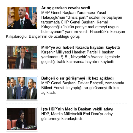
Arınç gereken cevabı verdi
MHP Genel Başkan Yardımcısı Yusuf
Halaçoğlu'nun "dinsiz parti" sözleri ile başlayan
tartışmada CHP Genel Başkanı Kemal
Kılıçdaroğlu "bütün partiye mal etmeyi uygun
bulmuyorum" yanıtını verdi. Habertürk'e konuşan
Kılıçdaroğlu, Bahçeli'nin de üzüldüğü görüş
MHP'ye acı haber! Kazada hayatını kaybetti
Kırşehir Milliyetçi Hareket Partisi il başkan
yardımcısı Ş.B., Nevşehir'in Avanos ilçesinde
geçirdiği trafik kazasında hayatını kaybetti.
Bahçeli o sır görüşmeyi ilk kez açıkladı
MHP Genel Başkanı Devlet Bahçeli, zamanında
Bülent Ecevit ile yaptığı sır görüşmeyi ilk kez
açıkladı.
İşte HDP'nin Meclis Başkan vekili adayı
HDP, Mardin Milletvekili Erol Dora’yı aday
göstermeyi kararlaştırdı.