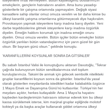
isteyenlere fırsat vermeyelim. Bütün kaybettiğimiz dostlarımızın
emekçilerin, gençlerin hatıralarını analım. Ama bunu yasadışı
gösterilerle bir çatışma ortamında yapmayalım. Değişik siyasi
kanaatlere sahip olanlar omuz omuza verelim ve bir daha kimse bu
ülkeyi karanlık çatışma ortamlarına götürmeyecek diye haykıralım.
Provokasyon yapmak isteyenlere karşı inadına barış diyelim. Yeni
darbe teşebbüslerine gitmek isteyenlere karşı inadına özgürlük
diyelim. Emeğin hakkını korumak için inadına emeğin onuru
diyelim. Omuz omuza verelim. Bütün işçiler bütün emekçiler bütün
özgürlük yanlıları bütün vatandaşlarımız için yarın güzel bir gün
olsun. Bir bayram günü olsun." şeklinde konuştu.
'KARANFİLLERİNİ KOYSUNLAR SONRA DA GİTSİNLER'
Bu sabah İstanbul Valisi ile konuştuğunu aktaran Davutoğlu, "Tekrar
çağrıda bulunuyorum bütün sendikalarımıza sivil toplum
kuruluşlarımıza. Taksim'de anmak için gidecek sembolik nitelikteki
gruplar karanfillerini koysun sonra da gitsinler. İstanbul'da yasal
olarak gösterilen meydanlarda istedikleri kadar kalabalıkla özgürce
1 Mayıs Emek ve Dayanışma Günü'nü kutlasınlar. Türkiye'nin her
meydanı açıktır, herkes kutlayabilir. Ama 1 Mayıs'ta hayatını
kaybeden kardeşlerimizin hatırasını istismar ederek kim bu ülkeyi
kaosa sürüklemek isterse, kim marjinal gruplar eşliğinde molotof
kokteyli ya da başka araçlar kullanarak şiddet ortamına ülkeyi