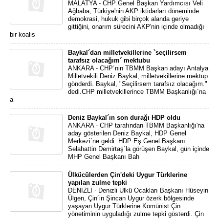
MALATYA - CHP Genel Başkan Yardımcısı Veli
Ağbaba, Türkiye'nin AKP iktidarları döneminde
demokrasi, hukuk gibi birçok alanda geriye
gittiğini, onarım sürecini AKP'nin içinde olmadığı
bir koalis
Baykal´dan milletvekillerine `seçilirsem
tarafsız olacağım´ mektubu
ANKARA - CHP´nin TBMM Başkan adayı Antalya
Milletvekili Deniz Baykal, milletvekillerine mektup
gönderdi. Baykal, "Seçilirsem tarafsız olacağım."
dedi.CHP milletvekillerince TBMM Başkanlığı´na
a
Deniz Baykal´ın son durağı HDP oldu
ANKARA - CHP tarafından TBMM Başkanlığı'na
aday gösterilen Deniz Baykal, HDP Genel
Merkezi´ne geldi. HDP Eş Genel Başkanı
Selahattin Demirtaş´la görüşen Baykal, gün içinde
MHP Genel Başkanı Bah
Ülkücülerden Çin'deki Uygur Türklerine
yapılan zulme tepki
DENİZLİ - Denizli Ülkü Ocakları Başkanı Hüseyin
Ülgen, Çin´in Şincan Uygur özerk bölgesinde
yaşayan Uygur Türklerine Komünist Çin
yönetiminin uyguladığı zulme tepki gösterdi. Çin