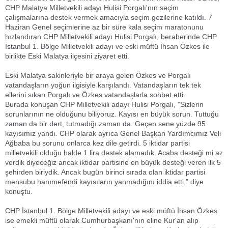
CHP Malatya Milletvekili adayı Hulisi Porgalı'nın seçim
çalışmalarına destek vermek amacıyla seçim gezilerine katıldı. 7
Haziran Genel seçimlerine az bir süre kala seçim maratonunu
hızlandıran CHP Milletvekili adayı Hulisi Porgalı, beraberinde CHP
İstanbul 1. Bölge Milletvekili adayı ve eski müftü İhsan Özkes ile
birlikte Eski Malatya ilçesini ziyaret etti.
Eski Malatya sakinleriyle bir araya gelen Özkes ve Porgalı
vatandaşların yoğun ilgisiyle karşılandı. Vatandaşların tek tek
ellerini sıkan Porgalı ve Özkes vatandaşlarla sohbet etti.
Burada konuşan CHP Milletvekili adayı Hulisi Porgalı, "Sizlerin
sorunlarının ne olduğunu biliyoruz. Kayısı en büyük sorun. Tuttuğu
zaman da bir dert, tutmadığı zaman da. Geçen sene yüzde 95
kayısımız yandı. CHP olarak ayrıca Genel Başkan Yardımcımız Veli
Ağbaba bu sorunu onlarca kez dile getirdi. 5 iktidar partisi
milletvekili olduğu halde 1 lira destek alamadık. Acaba desteği mi az
verdik diyeceğiz ancak iktidar partisine en büyük desteği veren ilk 5
şehirden biriydik. Ancak bugün birinci sırada olan iktidar partisi
mensubu hanımefendi kayısıların yanmadığını iddia etti." diye
konuştu.
CHP İstanbul 1. Bölge Milletvekili adayı ve eski müftü İhsan Özkes
ise emekli müftü olarak Cumhurbaşkanı'nın eline Kur'an alıp