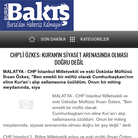
SON DAKİKA
KATEGORİLER
CHP'Lİ ÖZKES: KUR'AN'IN SİYASET ARENASINDA OLMASI
DOĞRU DEĞİL
MALATYA - CHP İstanbul Milletvekili ve eski Üsküdar Müftüsü
İhsan Özkes, "Ben emekli bir müftü olarak Cumhurbaşkanı'nın
eline Kur'an´ı alıp sallamasına üzüldüm. Onun bir miting
meydanında, siya
MALATYA - CHP İstanbul Milletvekili ve
eski Üsküdar Müftüsü İhsan Özkes, "Ben
emekli bir müftü olarak
Cumhurbaşkanı'nın eline Kur'an'ı alıp
sallamasına üzüldüm. Onun bir miting
meydanında, siyaset arenasında olması doğru bir şey değil." dedi.
CHP İstanbul 1. Bölge Milletvekili adayı ve eski müftü İhsan Özkes,