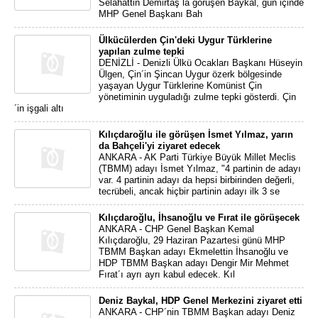
Selahattin Demirtaş´la görüşen Baykal, gün içinde
MHP Genel Başkanı Bah
Ülkücülerden Çin'deki Uygur Türklerine
yapılan zulme tepki
DENİZLİ - Denizli Ülkü Ocakları Başkanı Hüseyin
Ülgen, Çin´in Şincan Uygur özerk bölgesinde
yaşayan Uygur Türklerine Komünist Çin
yönetiminin uyguladığı zulme tepki gösterdi. Çin
´in işgali altı
Kılıçdaroğlu ile görüşen İsmet Yılmaz, yarın
da Bahçeli'yi ziyaret edecek
ANKARA - AK Parti Türkiye Büyük Millet Meclis
(TBMM) adayı İsmet Yılmaz, "4 partinin de adayı
var. 4 partinin adayı da hepsi birbirinden değerli,
tecrübeli, ancak hiçbir partinin adayı ilk 3 se
Kılıçdaroğlu, İhsanoğlu ve Fırat ile görüşecek
ANKARA - CHP Genel Başkan Kemal
Kılıçdaroğlu, 29 Haziran Pazartesi günü MHP
TBMM Başkan adayı Ekmelettin İhsanoğlu ve
HDP TBMM Başkan adayı Dengir Mir Mehmet
Fırat´ı ayrı ayrı kabul edecek. Kıl
Deniz Baykal, HDP Genel Merkezini ziyaret etti
ANKARA - CHP´nin TBMM Başkan adayı Deniz