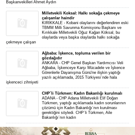
Başkanvekilleri Ahmet Aydın
Milletvekili Koksal: Halkı sokağa çekmeye
çalışanlar haindir
KIRIKKALE - Kobani olaylarını değerlendiren eski
TBMM Milli Savunma Komisyonu Başkanı ve
Kırıkkale Milletvekili Oğuz Kağan Köksal, bu
olaylarda veya başka olaylarda halkı sokağa
çekmeye çalışan
Ağbaba: İşkence, topluma verilen bir
gözdağıdır
ANKARA - CHP Genel Başkan Yardımcısı Veli
Ağbaba, İşkenceye Karşı Mücadele ve İşkence
Görenlerle Dayanışma Günü'ne ilişkin yaptığı
yazılı açıklamada, 2015 Türkiyesi´nde hala
işkenceci zihniyeti
CHP´li Türkmen: Kadın Bakanlığı kurulmalı
ADANA - CHP Adana Milletvekili Elif Doğan
Türkmen, yaptığı açıklamada kadın sorunlarının
çözümü için Kadın Bakanlığı´nın kurulması
gerektiğini söyledi. CHP´li Türkmen, Aile
Bakanlığı´nın kadın