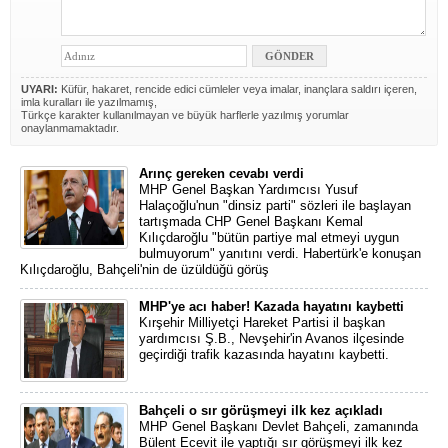
UYARI:
Küfür, hakaret, rencide edici cümleler veya imalar, inançlara saldırı içeren,
imla kuralları ile yazılmamış,
Türkçe karakter kullanılmayan ve büyük harflerle yazılmış yorumlar
onaylanmamaktadır.
Arınç gereken cevabı verdi
MHP Genel Başkan Yardımcısı Yusuf
Halaçoğlu'nun "dinsiz parti" sözleri ile başlayan
tartışmada CHP Genel Başkanı Kemal
Kılıçdaroğlu "bütün partiye mal etmeyi uygun
bulmuyorum" yanıtını verdi. Habertürk'e konuşan
Kılıçdaroğlu, Bahçeli'nin de üzüldüğü görüş
MHP'ye acı haber! Kazada hayatını kaybetti
Kırşehir Milliyetçi Hareket Partisi il başkan
yardımcısı Ş.B., Nevşehir'in Avanos ilçesinde
geçirdiği trafik kazasında hayatını kaybetti.
Bahçeli o sır görüşmeyi ilk kez açıkladı
MHP Genel Başkanı Devlet Bahçeli, zamanında
Bülent Ecevit ile yaptığı sır görüşmeyi ilk kez