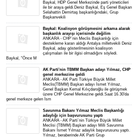
Baykal, HDP Genel Merkezinde parti yöneticileri
ile bir araya geldi.Deniz Baykal, Eş Genel Başkan
Selahattin Demirtaş başkanlığındaki, Grup
Başkanvekili
Baykal: Koalisyon görüşmesini arkama alarak
başkanlık arayışı içerisinde değilim
ANKARA - CHP´nin Meclis Başkanlığı için
destekleme kararı aldığı Antalya milletvekili Deniz
Baykal, aday gösterilmesinin koalisyon
çalışmaları ile bir ilgisi olmadığını söyledi.
Baykal, "Önce M
AK Parti'nin TBMM Başkan adayı Yılmaz, CHP
genel merkezine geldi
ANKARA - AK Parti Türkiye Büyük Millet
Meclis(TBMM) Başkan adayı İsmet Yılmaz,
Genel Başkan Kemal Kılıçdaroğlu ile görüşmek
üzere CHP Genel Merkezine geldi.Saat 16.30'da
genel merkeze gelen İsm
Savunma Bakanı Yılmaz Meclis Başkanlığı
adaylığı için başvurusunu yaptı
ANKARA - AK Parti´nin Türkiye Büyük Millet
Meclisi (TBMM) Başkan adayı Milli Savunma
Bakanı İsmet Yılmaz adaylık başvurusunu yaptı.
Yılmaz, beraberinde AK Parti Grup