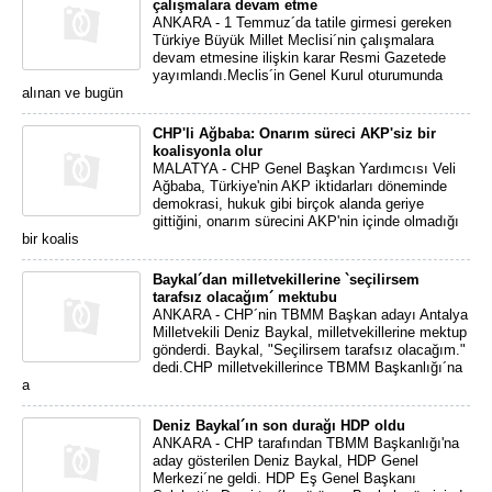
çalışmalara devam etme
ANKARA - 1 Temmuz´da tatile girmesi gereken
Türkiye Büyük Millet Meclisi´nin çalışmalara
devam etmesine ilişkin karar Resmi Gazetede
yayımlandı.Meclis´in Genel Kurul oturumunda
alınan ve bugün
CHP'li Ağbaba: Onarım süreci AKP'siz bir
koalisyonla olur
MALATYA - CHP Genel Başkan Yardımcısı Veli
Ağbaba, Türkiye'nin AKP iktidarları döneminde
demokrasi, hukuk gibi birçok alanda geriye
gittiğini, onarım sürecini AKP'nin içinde olmadığı
bir koalis
Baykal´dan milletvekillerine `seçilirsem
tarafsız olacağım´ mektubu
ANKARA - CHP´nin TBMM Başkan adayı Antalya
Milletvekili Deniz Baykal, milletvekillerine mektup
gönderdi. Baykal, "Seçilirsem tarafsız olacağım."
dedi.CHP milletvekillerince TBMM Başkanlığı´na
a
Deniz Baykal´ın son durağı HDP oldu
ANKARA - CHP tarafından TBMM Başkanlığı'na
aday gösterilen Deniz Baykal, HDP Genel
Merkezi´ne geldi. HDP Eş Genel Başkanı