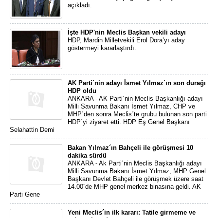
açıkladı.
İşte HDP'nin Meclis Başkan vekili adayı
HDP, Mardin Milletvekili Erol Dora’yı aday
göstermeyi kararlaştırdı.
AK Parti´nin adayı İsmet Yılmaz´ın son durağı
HDP oldu
ANKARA - AK Parti´nin Meclis Başkanlığı adayı
Milli Savunma Bakanı İsmet Yılmaz, CHP ve
MHP´den sonra Meclis´te grubu bulunan son parti
HDP´yi ziyaret etti. HDP Eş Genel Başkanı
Selahattin Demi
Bakan Yılmaz´ın Bahçeli ile görüşmesi 10
dakika sürdü
ANKARA - Ak Parti´nin Meclis Başkanlığı adayı
Milli Savunma Bakanı İsmet Yılmaz, MHP Genel
Başkanı Devlet Bahçeli ile görüşmek üzere saat
14.00´de MHP genel merkez binasına geldi. AK
Parti Gene
Yeni Meclis´in ilk kararı: Tatile girmeme ve