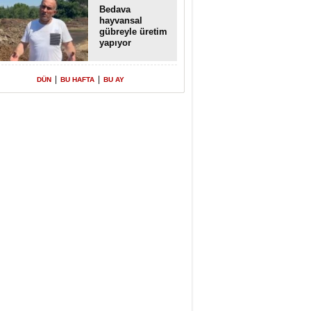
Bedava
hayvansal
gübreyle üretim
yapıyor
|
|
DÜN
BU HAFTA
BU AY