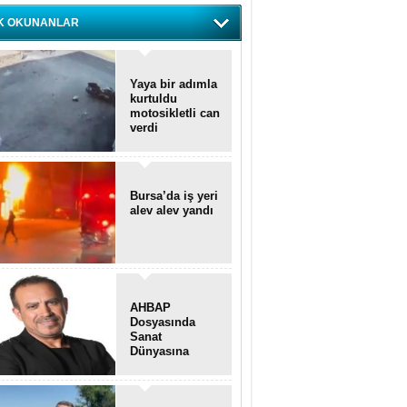
K OKUNANLAR
Yaya bir adımla
kurtuldu
motosikletli can
verdi
Bursa’da iş yeri
alev alev yandı
AHBAP
Dosyasında
Sanat
Dünyasına
Uzanan
Transferler