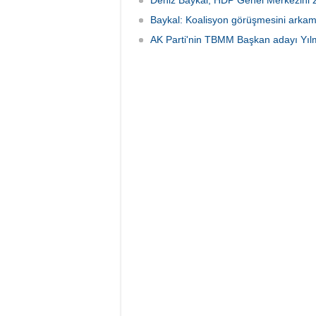
Deniz Baykal, HDP Genel Merkezini zi
Baykal: Koalisyon görüşmesini arkama
AK Parti'nin TBMM Başkan adayı Yıl