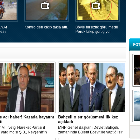
n At
Kontrolden çıkıp takla attı.
Böyle hırsızlık görülmedi!
esti
Peruk takıp şort giydi
FOT
B
t
 acı haber! Kazada hayatını
Bahçeli o sır görüşmeyi ilk kez
ti
açıkladı
 Milliyetçi Hareket Partisi il
MHP Genel Başkanı Devlet Bahçeli,
yardımcısı Ş.B., Nevşehir'in
zamanında Bülent Ecevit ile yaptığı sır
ilçesinde geçirdiği trafik
görüşmeyi ilk kez açıkladı.