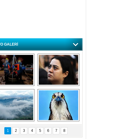
O GALERİ
ursa'da deprem 
Özlem ve minnetle 
atbikatı gerçeğini 
anıyoruz
aratmadı
Bursa'dan 
Balık Kartalı 
büyüleyen 
Bursa’da 
1
2
3
4
5
6
7
8
fotoğraflar
görüntülendi