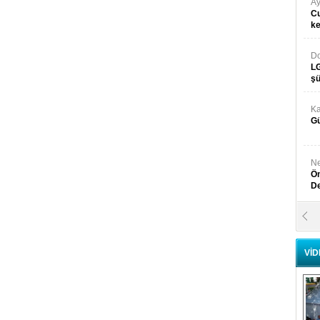
Ay
Cu
k
Do
LG
şü
Ka
Gü
Ne
Ön
D
Y
Di
VİD
Ni
Si
D