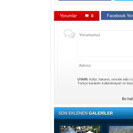
Yorumlar
0
Facebook Yor
UYARI:
Küfür, hakaret, rencide edici cü
Türkçe karakter kullanılmayan ve büyü
Bu hab
SON EKLENEN
GALERİLER