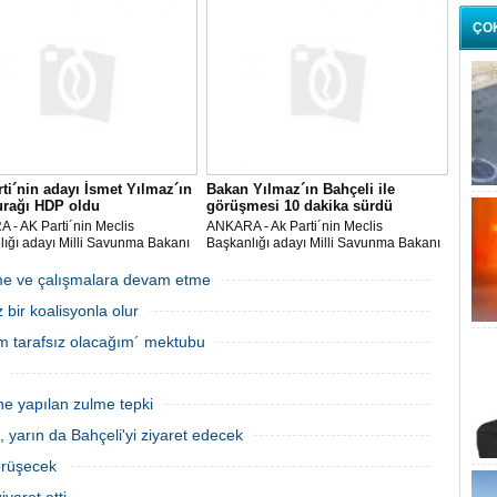
da hayatını kaybetti.
ÇO
ti´nin adayı İsmet Yılmaz´ın
Bakan Yılmaz´ın Bahçeli ile
urağı HDP oldu
görüşmesi 10 dakika sürdü
 - AK Parti´nin Meclis
ANKARA - Ak Parti´nin Meclis
ığı adayı Milli Savunma Bakanı
Başkanlığı adayı Milli Savunma Bakanı
Yılmaz, CHP ve MHP´den sonra
İsmet Yılmaz, MHP Genel Başkanı
te grubu bulunan son parti HDP
Devlet Bahçeli ile görüşmek üzere saat
meme ve çalışmalara devam etme
aret etti. HDP Eş Genel Başkanı
14.00´de MHP genel merkez binasına
bir koalisyonla olur
ttin Demi
geldi. AK Parti Gene
sem tarafsız olacağım´ mektubu
ne yapılan zulme tepki
, yarın da Bahçeli'yi ziyaret edecek
görüşecek