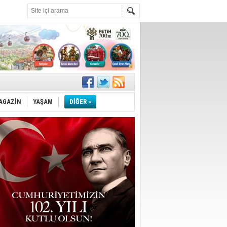
!
''
AGAZİN
YAŞAM
DİĞER »
ler