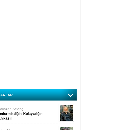
ZARLAR
amazan Sevinç
nformistliğin, Kolaycılığın
hikası !