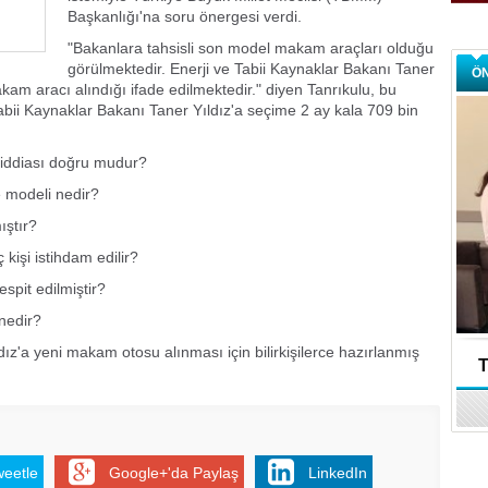
Başkanlığı'na soru önergesi verdi.
"Bakanlara tahsisli son model makam araçları olduğu
görülmektedir. Enerji ve Tabii Kaynaklar Bakanı Taner
Ö
akam aracı alındığı ifade edilmektedir." diyen Tanrıkulu, bu
Tabii Kaynaklar Bakanı Taner Yıldız'a seçime 2 ay kala 709 bin
 iddiası doğru mudur?
 modeli nedir?
ştır?
 kişi istihdam edilir?
spit edilmiştir?
nedir?
dız'a yeni makam otosu alınması için bilirkişilerce hazırlanmış
T
weetle
Google+'da Paylaş
LinkedIn