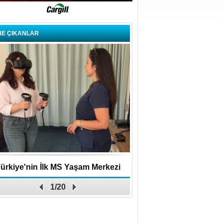
NE ÇIKANLAR
ürkiye'nin İlk MS Yaşam Merkezi
Uygulamalar yerini y
1/20
Açıldı
bırakıyor