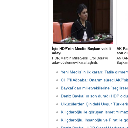
partiye mal etmeyi uygun bulmuyorum"
kazasın
yanıtını verdi. Habertürk'e konuşan
Kılıçdaroğlu, Bahçeli'nin de üzüldüğü
görüş
İşte HDP'nin Meclis Başkan vekili
AK Par
adayı
son d
HDP, Mardin Milletvekili Erol Dora’yı
ANKARA
aday göstermeyi kararlaştırdı.
Başkanl
İsmet 
Meclis´
Yeni Meclis´in ilk kararı: Tatile gir
´yi ziy
CHP'li Ağbaba: Onarım süreci AKP'siz 
Selaha
Baykal´dan milletvekillerine `seçilir
Deniz Baykal´ın son durağı HDP oldu
Ülkücülerden Çin'deki Uygur Türkleri
Kılıçdaroğlu ile görüşen İsmet Yılmaz
Kılıçdaroğlu, İhsanoğlu ve Fırat ile 