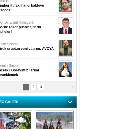
dın Güneş
mhur İttifakı hangi kabloyu
esecek?
ç. Dr. Ergül Halisçelik
S'de rekor puanlar, derin
pheler!
zım Şeherli
rok gruptan yeni yatırım: AVOYA
rmin Seçkin
celikli Görevimiz Tarımı
esteklemek
1
2
3
USUF BEREKET
kkat! Havalar ısınıyor!
EO GALERİ
lüfer Menekli Buzcular
z Hiç Kelebeklerin Sesini
uydunuz Mu?