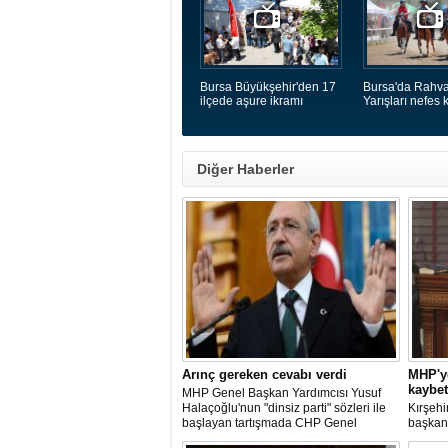
Bursa Büyükşehir'den 17
Bursa'da Rahva
ilçede aşure ikramı
Yarışları nefes k
Diğer Haberler
Arınç gereken cevabı verdi
MHP'ye
kaybet
MHP Genel Başkan Yardımcısı Yusuf
Halaçoğlu'nun "dinsiz parti" sözleri ile
Kırşehir
başlayan tartışmada CHP Genel
başkan 
Başkanı Kemal Kılıçdaroğlu "bütün
Avanos 