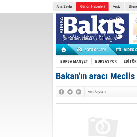
Ana Sayfa
Günün Haberleri
Arşiv
Siten
BURSA MANŞET
BURSASPOR
EDİTÖR
Bakan'ın aracı Mecli
Ana Sayfa
»