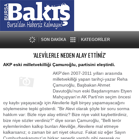
SON DAKİKA
KATEGORİLER
'ALEVİLERLE NEDEN ALAY ETTİNİZ'
AKP eski milletvekilliği Çamuroğlu, partisini eleştirdi.
AKP'den 2007-2011 yılları arasında
milletvekilliği yapan tarihçi-yazar Reha
Çamuroğlu, Başbakan Ahmet
Davutoğlu'nun eski Başdanışmanı Etyen
Mahçupyan'ın AK Parti'nin seçim öncesi
oy kaybı yaşayacağı için Alevilerle ilgili birşey yapamayacağını
söylemesine tepki gösterdi. "Bir Alevi olarak şöyle bir soru sorma
hakkım var: Bizle niye alay ettiniz? Bize niye vakit kaybettirdiniz,
bize niye sözler verdiniz?" diye soran Çamuroğlu, "Belli terör
eylemlerinden kalkıp bunları Aleviliğe, Alevilere mal etmeye
kalkarsanız; o zaman bir art niyet okuruz. Fakat siz eğer Sayın
Cumhurbaşkanımız'ın birkaç senedir yaptığı gibi gererek oy