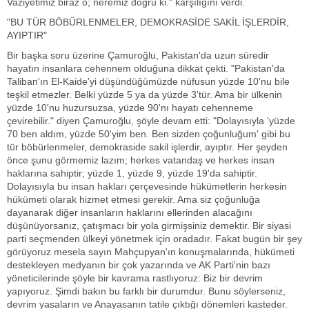
Vaziyetimiz biraz o; neremiz doğru ki." karşılığını verdi.
"BU TÜR BÖBÜRLENMELER, DEMOKRASİDE SAKİL İŞLERDİR,
AYIPTIR"
Bir başka soru üzerine Çamuroğlu, Pakistan'da uzun süredir
hayatın insanlara cehennem olduğuna dikkat çekti. "Pakistan'da
Taliban'ın El-Kaide'yi düşündüğümüzde nüfusun yüzde 10'nu bile
teşkil etmezler. Belki yüzde 5 ya da yüzde 3'tür. Ama bir ülkenin
yüzde 10'nu huzursuzsa, yüzde 90'nı hayatı cehenneme
çevirebilir." diyen Çamuroğlu, şöyle devam etti: "Dolayısıyla 'yüzde
70 ben aldım, yüzde 50'yim ben. Ben sizden çoğunluğum' gibi bu
tür böbürlenmeler, demokraside sakil işlerdir, ayıptır. Her şeyden
önce şunu görmemiz lazım; herkes vatandaş ve herkes insan
haklarına sahiptir; yüzde 1, yüzde 9, yüzde 19'da sahiptir.
Dolayısıyla bu insan hakları çerçevesinde hükümetlerin herkesin
hükümeti olarak hizmet etmesi gerekir. Ama siz çoğunluğa
dayanarak diğer insanların haklarını ellerinden alacağını
düşünüyorsanız, çatışmacı bir yola girmişsiniz demektir. Bir siyasi
parti seçmenden ülkeyi yönetmek için oradadır. Fakat bugün bir şey
görüyoruz mesela sayın Mahçupyan'ın konuşmalarında, hükümeti
destekleyen medyanın bir çok yazarında ve AK Parti'nin bazı
yöneticilerinde şöyle bir kavrama rastlıyoruz: Biz bir devrim
yapıyoruz. Şimdi bakın bu farklı bir durumdur. Bunu söylerseniz,
devrim yasaların ve Anayasanın tatile çıktığı dönemleri kasteder.