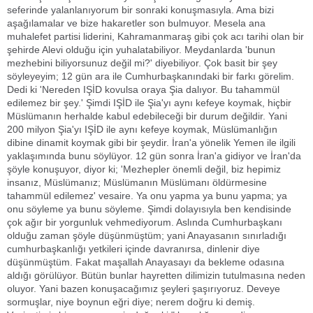
seferinde yalanlanıyorum bir sonraki konuşmasıyla. Ama bizi
aşağılamalar ve bize hakaretler son bulmuyor. Mesela ana
muhalefet partisi liderini, Kahramanmaraş gibi çok acı tarihi olan bir
şehirde Alevi olduğu için yuhalatabiliyor. Meydanlarda 'bunun
mezhebini biliyorsunuz değil mi?' diyebiliyor. Çok basit bir şey
söyleyeyim; 12 gün ara ile Cumhurbaşkanındaki bir farkı görelim.
Dedi ki 'Nereden IŞİD kovulsa oraya Şia dalıyor. Bu tahammül
edilemez bir şey.' Şimdi IŞİD ile Şia'yı aynı kefeye koymak, hiçbir
Müslümanın herhalde kabul edebileceği bir durum değildir. Yani
200 milyon Şia'yı IŞİD ile aynı kefeye koymak, Müslümanlığın
dibine dinamit koymak gibi bir şeydir. İran'a yönelik Yemen ile ilgili
yaklaşımında bunu söylüyor. 12 gün sonra İran'a gidiyor ve İran'da
şöyle konuşuyor, diyor ki; 'Mezhepler önemli değil, biz hepimiz
insanız, Müslümanız; Müslümanın Müslümanı öldürmesine
tahammül edilemez' vesaire. Ya onu yapma ya bunu yapma; ya
onu söyleme ya bunu söyleme. Şimdi dolayısıyla ben kendisinde
çok ağır bir yorgunluk vehmediyorum. Aslında Cumhurbaşkanı
olduğu zaman şöyle düşünmüştüm; yani Anayasanın sınırladığı
cumhurbaşkanlığı yetkileri içinde davranırsa, dinlenir diye
düşünmüştüm. Fakat maşallah Anayasayı da bekleme odasına
aldığı görülüyor. Bütün bunlar hayretten dilimizin tutulmasına neden
oluyor. Yani bazen konuşacağımız şeyleri şaşırıyoruz. Deveye
sormuşlar, niye boynun eğri diye; nerem doğru ki demiş.