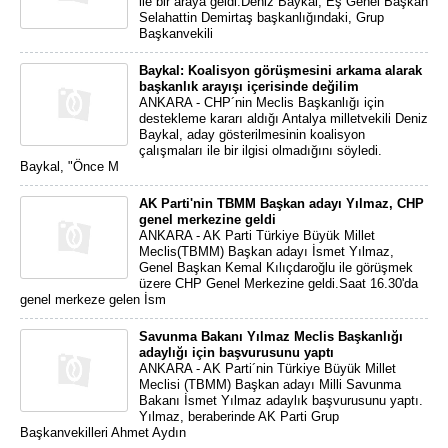
ile bir araya geldi.Deniz Baykal, Eş Genel Başkan
Selahattin Demirtaş başkanlığındaki, Grup
Başkanvekili
Baykal: Koalisyon görüşmesini arkama alarak
başkanlık arayışı içerisinde değilim
ANKARA - CHP´nin Meclis Başkanlığı için
destekleme kararı aldığı Antalya milletvekili Deniz
Baykal, aday gösterilmesinin koalisyon
çalışmaları ile bir ilgisi olmadığını söyledi.
Baykal, "Önce M
AK Parti'nin TBMM Başkan adayı Yılmaz, CHP
genel merkezine geldi
ANKARA - AK Parti Türkiye Büyük Millet
Meclis(TBMM) Başkan adayı İsmet Yılmaz,
Genel Başkan Kemal Kılıçdaroğlu ile görüşmek
üzere CHP Genel Merkezine geldi.Saat 16.30'da
genel merkeze gelen İsm
Savunma Bakanı Yılmaz Meclis Başkanlığı
adaylığı için başvurusunu yaptı
ANKARA - AK Parti´nin Türkiye Büyük Millet
Meclisi (TBMM) Başkan adayı Milli Savunma
Bakanı İsmet Yılmaz adaylık başvurusunu yaptı.
Yılmaz, beraberinde AK Parti Grup
Başkanvekilleri Ahmet Aydın