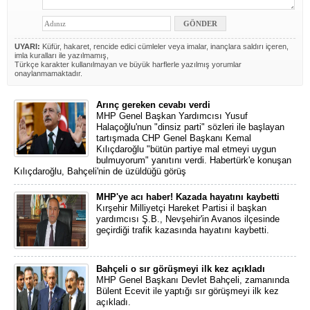
UYARI:
Küfür, hakaret, rencide edici cümleler veya imalar, inançlara saldırı içeren,
imla kuralları ile yazılmamış,
Türkçe karakter kullanılmayan ve büyük harflerle yazılmış yorumlar
onaylanmamaktadır.
Arınç gereken cevabı verdi
MHP Genel Başkan Yardımcısı Yusuf
Halaçoğlu'nun "dinsiz parti" sözleri ile başlayan
tartışmada CHP Genel Başkanı Kemal
Kılıçdaroğlu "bütün partiye mal etmeyi uygun
bulmuyorum" yanıtını verdi. Habertürk'e konuşan
Kılıçdaroğlu, Bahçeli'nin de üzüldüğü görüş
MHP'ye acı haber! Kazada hayatını kaybetti
Kırşehir Milliyetçi Hareket Partisi il başkan
yardımcısı Ş.B., Nevşehir'in Avanos ilçesinde
geçirdiği trafik kazasında hayatını kaybetti.
Bahçeli o sır görüşmeyi ilk kez açıkladı
MHP Genel Başkanı Devlet Bahçeli, zamanında
Bülent Ecevit ile yaptığı sır görüşmeyi ilk kez
açıkladı.