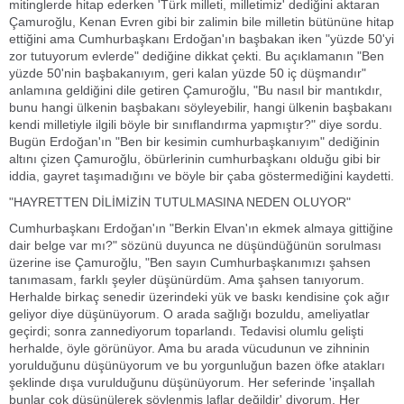
mitinglerde hitap ederken 'Türk milleti, milletimiz' dediğini aktaran
Çamuroğlu, Kenan Evren gibi bir zalimin bile milletin bütününe hitap
ettiğini ama Cumhurbaşkanı Erdoğan'ın başbakan iken "yüzde 50'yi
zor tutuyorum evlerde" dediğine dikkat çekti. Bu açıklamanın "Ben
yüzde 50'nin başbakanıyım, geri kalan yüzde 50 iç düşmandır"
anlamına geldiğini dile getiren Çamuroğlu, "Bu nasıl bir mantıkdır,
bunu hangi ülkenin başbakanı söyleyebilir, hangi ülkenin başbakanı
kendi milletiyle ilgili böyle bir sınıflandırma yapmıştır?" diye sordu.
Bugün Erdoğan'ın "Ben bir kesimin cumhurbaşkanıyım" dediğinin
altını çizen Çamuroğlu, öbürlerinin cumhurbaşkanı olduğu gibi bir
iddia, gayret taşımadığını ve böyle bir çaba göstermediğini kaydetti.
"HAYRETTEN DİLİMİZİN TUTULMASINA NEDEN OLUYOR"
Cumhurbaşkanı Erdoğan'ın "Berkin Elvan'ın ekmek almaya gittiğine
dair belge var mı?" sözünü duyunca ne düşündüğünün sorulması
üzerine ise Çamuroğlu, "Ben sayın Cumhurbaşkanımızı şahsen
tanımasam, farklı şeyler düşünürdüm. Ama şahsen tanıyorum.
Herhalde birkaç senedir üzerindeki yük ve baskı kendisine çok ağır
geliyor diye düşünüyorum. O arada sağlığı bozuldu, ameliyatlar
geçirdi; sonra zannediyorum toparlandı. Tedavisi olumlu gelişti
herhalde, öyle görünüyor. Ama bu arada vücudunun ve zihninin
yorulduğunu düşünüyorum ve bu yorgunluğun bazen öfke atakları
şeklinde dışa vurulduğunu düşünüyorum. Her seferinde 'inşallah
bunlar çok düşünülerek söylenmiş laflar değildir' diyorum. Her