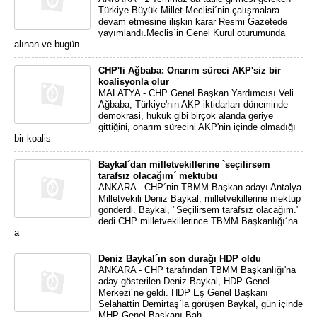
Türkiye Büyük Millet Meclisi´nin çalışmalara
devam etmesine ilişkin karar Resmi Gazetede
yayımlandı.Meclis´in Genel Kurul oturumunda
alınan ve bugün
CHP'li Ağbaba: Onarım süreci AKP'siz bir
koalisyonla olur
MALATYA - CHP Genel Başkan Yardımcısı Veli
Ağbaba, Türkiye'nin AKP iktidarları döneminde
demokrasi, hukuk gibi birçok alanda geriye
gittiğini, onarım sürecini AKP'nin içinde olmadığı
bir koalis
Baykal´dan milletvekillerine `seçilirsem
tarafsız olacağım´ mektubu
ANKARA - CHP´nin TBMM Başkan adayı Antalya
Milletvekili Deniz Baykal, milletvekillerine mektup
gönderdi. Baykal, "Seçilirsem tarafsız olacağım."
dedi.CHP milletvekillerince TBMM Başkanlığı´na
a
Deniz Baykal´ın son durağı HDP oldu
ANKARA - CHP tarafından TBMM Başkanlığı'na
aday gösterilen Deniz Baykal, HDP Genel
Merkezi´ne geldi. HDP Eş Genel Başkanı
Selahattin Demirtaş´la görüşen Baykal, gün içinde
MHP Genel Başkanı Bah