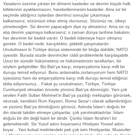
Yasaların üzerine çıkılan bir dönemi kasteder ve devrim büyük halk
kitlelerinin ayaklanmasını, hareketlenmesini kasteder. Ama siz bir
seçimde aldığınız oylardan devrimci sonuçlar çıkarmaya
kalkarsanız; sözünüzü inkar etmiş olursunuz. Sözünüz ne; ülkeyi
yöneteceğim. Siz devrim yapacağım diye oy almadınız. Ama siz oy
alıp devrim yapmaya kalkarsanız; o zaman dünya tarihine bakalım,
her devrimin bir bedeli vardır. O bedeli ödemeye hazır olmanız
gerekir. O bedel nedir, karışıklıktır, şiddetli çatışmalardır.
Unutulmasın ki Türkiye dünya sisteminde bir bloğa dahildir, NATO
üyesidir. Burada sözde devrimciler ciddi problemlerle karşılaşabilir.
Uzun bir süredir hükümetimiz ve hükümetimizin taraftarları, bir
söylem geliştirdiler. Biz Batı'ya karşı, emperyalizme karşı milli bir
duruşu temsil ediyoruz. Bunu anlamakta zorlanıyorum hem NATO
üyesisiniz hem de emperyalizme karşı milli duruşu temsil ettiğinizi
iddia ediyorsunuz... Fakat şu unutulmasın, Türkiye, Türkiye
Cumhuriyeti olmadan öncede yönünü Batı'ya dönmüştü. Yani çok
sevilen Fatih Sultan Mehmet'in Batı'ya yazdığı mektupları görürsek,
okursak; kendisini Rum Kayzeri, Roma Sezar'ı olarak adlandırdığını
ve yüzünü Batı'ya döndüğünü görürüz. Aslında İslam'ı doğulu bir
din olarak takdim etmeye çalışanlar, çok yanılmaktadırlar. İslam
doğulu bir din değil batılı bir dindir. Çünkü İslam İbrahim'i bir
gelenektendir. Siz Yusuf adını koyarsanız Hristiyan Yossef adını
koyar... Yani kutsal metinlerdeki pek çok isim Hristiyanlar, Museviler