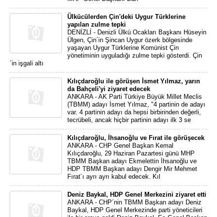
Ülkücülerden Çin'deki Uygur Türklerine
yapılan zulme tepki
DENİZLİ - Denizli Ülkü Ocakları Başkanı Hüseyin
Ülgen, Çin´in Şincan Uygur özerk bölgesinde
yaşayan Uygur Türklerine Komünist Çin
yönetiminin uyguladığı zulme tepki gösterdi. Çin
´in işgali altı
Kılıçdaroğlu ile görüşen İsmet Yılmaz, yarın
da Bahçeli'yi ziyaret edecek
ANKARA - AK Parti Türkiye Büyük Millet Meclis
(TBMM) adayı İsmet Yılmaz, "4 partinin de adayı
var. 4 partinin adayı da hepsi birbirinden değerli,
tecrübeli, ancak hiçbir partinin adayı ilk 3 se
Kılıçdaroğlu, İhsanoğlu ve Fırat ile görüşecek
ANKARA - CHP Genel Başkan Kemal
Kılıçdaroğlu, 29 Haziran Pazartesi günü MHP
TBMM Başkan adayı Ekmelettin İhsanoğlu ve
HDP TBMM Başkan adayı Dengir Mir Mehmet
Fırat´ı ayrı ayrı kabul edecek. Kıl
Deniz Baykal, HDP Genel Merkezini ziyaret etti
ANKARA - CHP´nin TBMM Başkan adayı Deniz
Baykal, HDP Genel Merkezinde parti yöneticileri