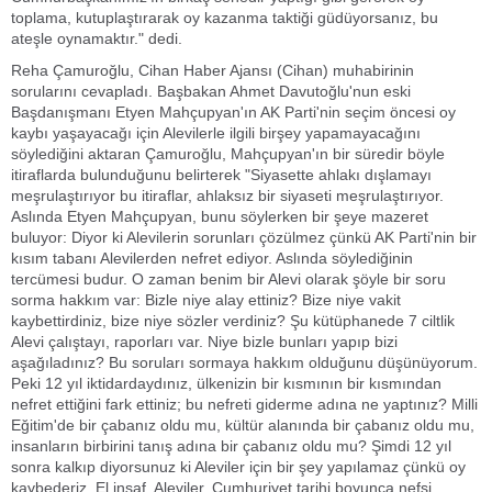
toplama, kutuplaştırarak oy kazanma taktiği güdüyorsanız, bu
ateşle oynamaktır." dedi.
Reha Çamuroğlu, Cihan Haber Ajansı (Cihan) muhabirinin
sorularını cevapladı. Başbakan Ahmet Davutoğlu'nun eski
Başdanışmanı Etyen Mahçupyan'ın AK Parti'nin seçim öncesi oy
kaybı yaşayacağı için Alevilerle ilgili birşey yapamayacağını
söylediğini aktaran Çamuroğlu, Mahçupyan'ın bir süredir böyle
itiraflarda bulunduğunu belirterek "Siyasette ahlakı dışlamayı
meşrulaştırıyor bu itiraflar, ahlaksız bir siyaseti meşrulaştırıyor.
Aslında Etyen Mahçupyan, bunu söylerken bir şeye mazeret
buluyor: Diyor ki Alevilerin sorunları çözülmez çünkü AK Parti'nin bir
kısım tabanı Alevilerden nefret ediyor. Aslında söylediğinin
tercümesi budur. O zaman benim bir Alevi olarak şöyle bir soru
sorma hakkım var: Bizle niye alay ettiniz? Bize niye vakit
kaybettirdiniz, bize niye sözler verdiniz? Şu kütüphanede 7 ciltlik
Alevi çalıştayı, raporları var. Niye bizle bunları yapıp bizi
aşağıladınız? Bu soruları sormaya hakkım olduğunu düşünüyorum.
Peki 12 yıl iktidardaydınız, ülkenizin bir kısmının bir kısmından
nefret ettiğini fark ettiniz; bu nefreti giderme adına ne yaptınız? Milli
Eğitim'de bir çabanız oldu mu, kültür alanında bir çabanız oldu mu,
insanların birbirini tanış adına bir çabanız oldu mu? Şimdi 12 yıl
sonra kalkıp diyorsunuz ki Aleviler için bir şey yapılamaz çünkü oy
kaybederiz. El insaf. Aleviler, Cumhuriyet tarihi boyunca nefsi