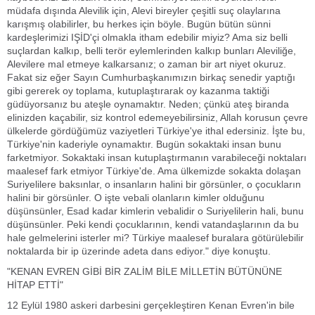
müdafa dışında Alevilik için, Alevi bireyler çeşitli suç olaylarına
karışmış olabilirler, bu herkes için böyle. Bugün bütün sünni
kardeşlerimizi IŞİD'çi olmakla itham edebilir miyiz? Ama siz belli
suçlardan kalkıp, belli terör eylemlerinden kalkıp bunları Aleviliğe,
Alevilere mal etmeye kalkarsanız; o zaman bir art niyet okuruz.
Fakat siz eğer Sayın Cumhurbaşkanımızın birkaç senedir yaptığı
gibi gererek oy toplama, kutuplaştırarak oy kazanma taktiği
güdüyorsanız bu ateşle oynamaktır. Neden; çünkü ateş biranda
elinizden kaçabilir, siz kontrol edemeyebilirsiniz, Allah korusun çevre
ülkelerde gördüğümüz vaziyetleri Türkiye'ye ithal edersiniz. İşte bu,
Türkiye'nin kaderiyle oynamaktır. Bugün sokaktaki insan bunu
farketmiyor. Sokaktaki insan kutuplaştırmanın varabileceği noktaları
maalesef fark etmiyor Türkiye'de. Ama ülkemizde sokakta dolaşan
Suriyelilere baksınlar, o insanların halini bir görsünler, o çocukların
halini bir görsünler. O işte vebali olanların kimler olduğunu
düşünsünler, Esad kadar kimlerin vebalidir o Suriyelilerin hali, bunu
düşünsünler. Peki kendi çocuklarının, kendi vatandaşlarının da bu
hale gelmelerini isterler mi? Türkiye maalesef buralara götürülebilir
noktalarda bir ip üzerinde adeta dans ediyor." diye konuştu.
"KENAN EVREN GİBİ BİR ZALİM BİLE MİLLETİN BÜTÜNÜNE
HİTAP ETTİ"
12 Eylül 1980 askeri darbesini gerçekleştiren Kenan Evren'in bile