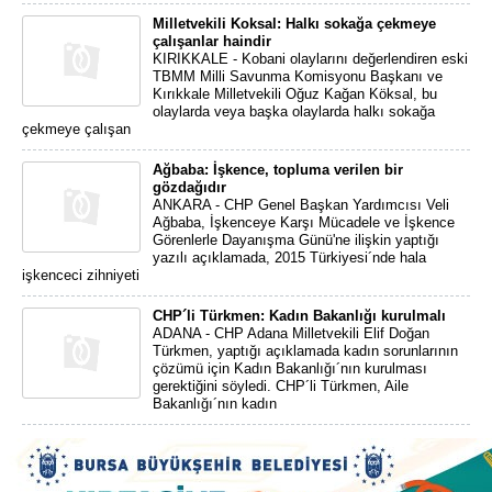
Milletvekili Koksal: Halkı sokağa çekmeye
çalışanlar haindir
KIRIKKALE - Kobani olaylarını değerlendiren eski
TBMM Milli Savunma Komisyonu Başkanı ve
Kırıkkale Milletvekili Oğuz Kağan Köksal, bu
olaylarda veya başka olaylarda halkı sokağa
çekmeye çalışan
Ağbaba: İşkence, topluma verilen bir
gözdağıdır
ANKARA - CHP Genel Başkan Yardımcısı Veli
Ağbaba, İşkenceye Karşı Mücadele ve İşkence
Görenlerle Dayanışma Günü'ne ilişkin yaptığı
yazılı açıklamada, 2015 Türkiyesi´nde hala
işkenceci zihniyeti
CHP´li Türkmen: Kadın Bakanlığı kurulmalı
ADANA - CHP Adana Milletvekili Elif Doğan
Türkmen, yaptığı açıklamada kadın sorunlarının
çözümü için Kadın Bakanlığı´nın kurulması
gerektiğini söyledi. CHP´li Türkmen, Aile
Bakanlığı´nın kadın