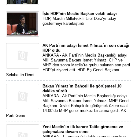
İşte HDP'nin Meclis Başkan vekili adayı
HDP, Mardin Milletvekili Erol Dora’yı aday
göstermeyi kararlaştırdı.
AK Parti´nin adayı İsmet Yılmaz´ın son durağı
HDP oldu
ANKARA - AK Parti´nin Meclis Başkanlığı adayı
Milli Savunma Bakanı İsmet Yılmaz, CHP ve
MHP´den sonra Meclis´te grubu bulunan son parti
HDP´yi ziyaret etti. HDP Eş Genel Başkanı
Selahattin Demi
Bakan Yılmaz´ın Bahçeli ile görüşmesi 10
dakika sürdü
ANKARA - Ak Parti´nin Meclis Başkanlığı adayı
Milli Savunma Bakanı İsmet Yılmaz, MHP Genel
Başkanı Devlet Bahçeli ile görüşmek üzere saat
14.00´de MHP genel merkez binasına geldi. AK
Parti Gene
Yeni Meclis´in ilk kararı: Tatile girmeme ve
çalışmalara devam etme
ANKARA - 1 Temmuz´da tatile girmesi gereken