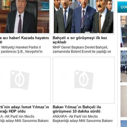
ÇO
 acı haber! Kazada hayatını
Bahçeli o sır görüşmeyi ilk kez
ti
açıkladı
 Milliyetçi Hareket Partisi il
MHP Genel Başkanı Devlet Bahçeli,
yardımcısı Ş.B., Nevşehir'in
zamanında Bülent Ecevit ile yaptığı sır
ilçesinde geçirdiği trafik
görüşmeyi ilk kez açıkladı.
da hayatını kaybetti.
ti´nin adayı İsmet Yılmaz´ın
Bakan Yılmaz´ın Bahçeli ile
urağı HDP oldu
görüşmesi 10 dakika sürdü
 - AK Parti´nin Meclis
ANKARA - Ak Parti´nin Meclis
ığı adayı Milli Savunma Bakanı
Başkanlığı adayı Milli Savunma Bakanı
Yılmaz, CHP ve MHP´den sonra
İsmet Yılmaz, MHP Genel Başkanı