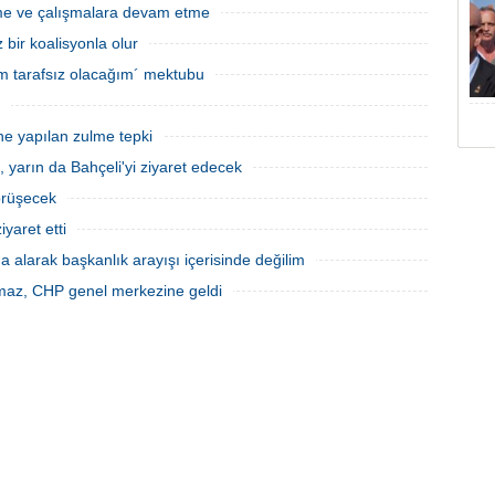
te grubu bulunan son parti HDP
Devlet Bahçeli ile görüşmek üzere saat
meme ve çalışmalara devam etme
aret etti. HDP Eş Genel Başkanı
14.00´de MHP genel merkez binasına
bir koalisyonla olur
ttin Demi
geldi. AK Parti Gene
sem tarafsız olacağım´ mektubu
ne yapılan zulme tepki
, yarın da Bahçeli'yi ziyaret edecek
görüşecek
yaret etti
 alarak başkanlık arayışı içerisinde değilim
maz, CHP genel merkezine geldi