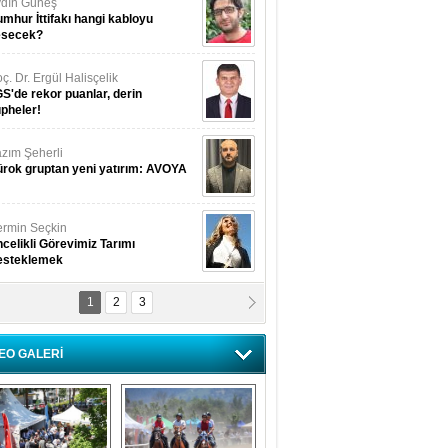
dın Güneş
mhur İttifakı hangi kabloyu
esecek?
ç. Dr. Ergül Halisçelik
S'de rekor puanlar, derin
pheler!
zım Şeherli
rok gruptan yeni yatırım: AVOYA
rmin Seçkin
celikli Görevimiz Tarımı
esteklemek
1
2
3
USUF BEREKET
kkat! Havalar ısınıyor!
EO GALERİ
lüfer Menekli Buzcular
z Hiç Kelebeklerin Sesini
uydunuz Mu?