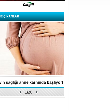
NE ÇIKANLAR
in sağlığı anne karnında başlıyor!
Küçük işletme, büyük 
1/20