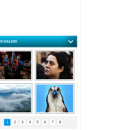
O GALERİ
ursa'da deprem 
Özlem ve minnetle 
atbikatı gerçeğini 
anıyoruz
aratmadı
Bursa'dan 
Balık Kartalı 
büyüleyen 
Bursa’da 
1
2
3
4
5
6
7
8
fotoğraflar
görüntülendi