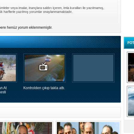
mleler veya imalar, inançlara saldırı içeren, imla kuralları ile yazılmamış,
k harflerle yazılmış yorumlar onaylanmamaktadır.
ere henüz yorum eklenmemiştir.
FOT
B
n At
Kontrolden çıkıp takla attı.
t
esti