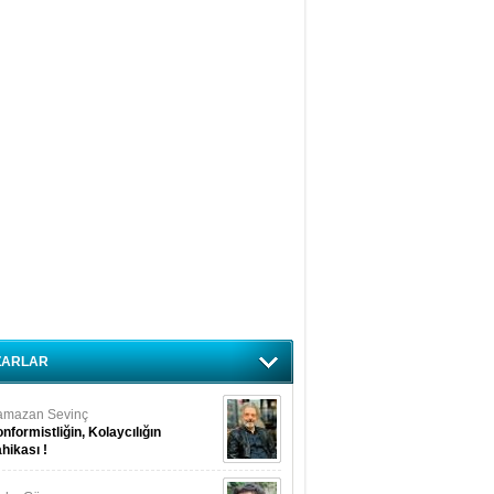
ZARLAR
amazan Sevinç
nformistliğin, Kolaycılığın
hikası !