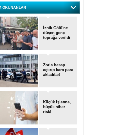
K OKUNANLAR
İznik Gölü'ne
düşen genç
toprağa verildi
Zorla hesap
açtırıp kara para
akladılar!
Küçük işletme,
büyük siber
risk!