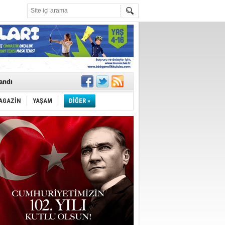
landı
AGAZİN
YAŞAM
DİĞER »