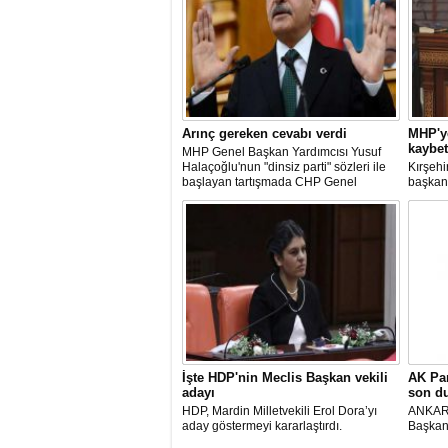
Arınç gereken cevabı verdi
MHP'ye
kaybet
MHP Genel Başkan Yardımcısı Yusuf
Halaçoğlu'nun "dinsiz parti" sözleri ile
Kırşehir
başlayan tartışmada CHP Genel
başkan 
Başkanı Kemal Kılıçdaroğlu "bütün
Avanos 
partiye mal etmeyi uygun bulmuyorum"
kazasın
yanıtını verdi. Habertürk'e konuşan
Kılıçdaroğlu, Bahçeli'nin de üzüldüğü
görüş
İşte HDP'nin Meclis Başkan vekili
AK Par
adayı
son d
HDP, Mardin Milletvekili Erol Dora’yı
ANKARA
aday göstermeyi kararlaştırdı.
Başkanl
İsmet 