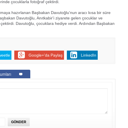
nde çocuklarla fotoğraf çektirdi.
lmaya hazırlanan Başbakan Davutoğlu'nun aracı kısa bir süre
aşbakan Davutoğlu, Anıtkabir'i ziyarete gelen çocuklar ve
af çektirdi. Davutoğlu, çocuklara hediye verdi. Ardından Başbakan
weetle
Google+'da Paylaş
LinkedIn
umları