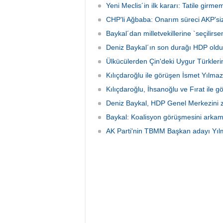
Meclis´
Yeni Meclis´in ilk kararı: Tatile gir
´yi ziy
CHP'li Ağbaba: Onarım süreci AKP'siz 
Selaha
Baykal´dan milletvekillerine `seçilir
Deniz Baykal´ın son durağı HDP oldu
Ülkücülerden Çin'deki Uygur Türkleri
Kılıçdaroğlu ile görüşen İsmet Yılmaz
Kılıçdaroğlu, İhsanoğlu ve Fırat ile 
Deniz Baykal, HDP Genel Merkezini zi
Baykal: Koalisyon görüşmesini arkama
AK Parti'nin TBMM Başkan adayı Yıl