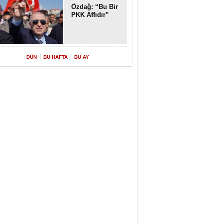
Özdağ: “Bu Bir
PKK Affıdır”
|
|
DÜN
BU HAFTA
BU AY