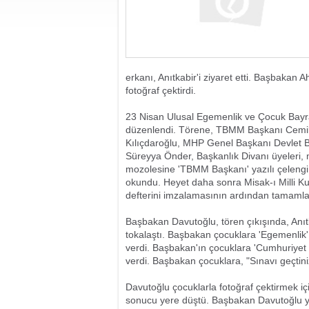
erkanı, Anıtkabir'i ziyaret etti. Başbakan
fotoğraf çektirdi.
23 Nisan Ulusal Egemenlik ve Çocuk Bayramı
düzenlendi. Törene, TBMM Başkanı Cemi
Kılıçdaroğlu, MHP Genel Başkanı Devlet Ba
Süreyya Önder, Başkanlık Divanı üyeleri, mi
mozolesine 'TBMM Başkanı' yazılı çelengi
okundu. Heyet daha sonra Misak-ı Milli Ku
defterini imzalamasının ardından tamamla
Başbakan Davutoğlu, tören çıkışında, Anıt
tokalaştı. Başbakan çocuklara 'Egemenlik' di
verdi. Başbakan'ın çocuklara 'Cumhuriyet 
verdi. Başbakan çocuklara, "Sınavı geçtini
Davutoğlu çocuklarla fotoğraf çektirmek 
sonucu yere düştü. Başbakan Davutoğlu y