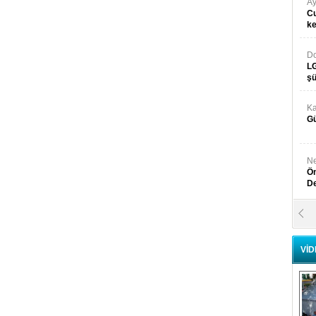
Ay
Cu
k
Do
LG
şü
Ka
Gü
Ne
Ön
D
Y
Di
VİD
Ni
Si
D