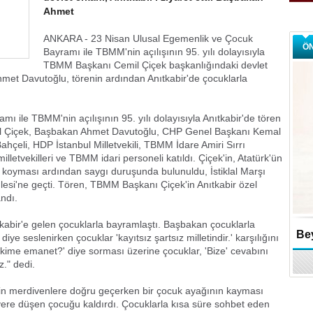
Ahmet
ANKARA - 23 Nisan Ulusal Egemenlik ve Çocuk
Ö
Bayramı ile TBMM'nin açılışının 95. yılı dolayısıyla
TBMM Başkanı Cemil Çiçek başkanlığındaki devlet
 Ahmet Davutoğlu, törenin ardından Anıtkabir'de çocuklarla
 ile TBMM'nin açılışının 95. yılı dolayısıyla Anıtkabir'de tören
l Çiçek, Başbakan Ahmet Davutoğlu, CHP Genel Başkanı Kemal
hçeli, HDP İstanbul Milletvekili, TBMM İdare Amiri Sırrı
lletvekilleri ve TBMM idari personeli katıldı. Çiçek'in, Atatürk'ün
 koyması ardından saygı duruşunda bulunuldu, İstiklal Marşı
lesi'ne geçti. Tören, TBMM Başkanı Çiçek'in Anıtkabir özel
ndı.
kabir'e gelen çocuklarla bayramlaştı. Başbakan çocuklarla
Bey
ye seslenirken çocuklar 'kayıtsız şartsız milletindir.' karşılığını
kime emanet?' diye sorması üzerine çocuklar, 'Bize' cevabını
z." dedi.
için merdivenlere doğru geçerken bir çocuk ayağının kayması
ere düşen çocuğu kaldırdı. Çocuklarla kısa süre sohbet eden