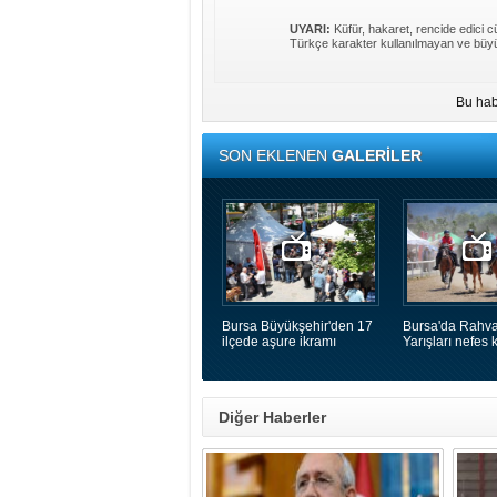
UYARI:
Küfür, hakaret, rencide edici cü
Türkçe karakter kullanılmayan ve büyü
Bu hab
SON EKLENEN
GALERİLER
Bursa Büyükşehir'den 17
Bursa'da Rahva
ilçede aşure ikramı
Yarışları nefes k
Diğer Haberler