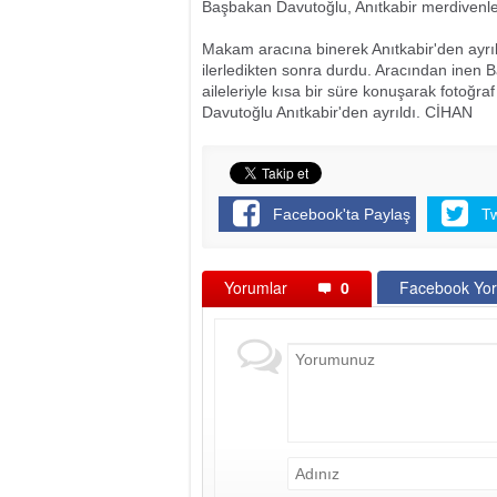
Başbakan Davutoğlu, Anıtkabir merdivenleri
Makam aracına binerek Anıtkabir'den ayrı
ilerledikten sonra durdu. Aracından inen B
aileleriyle kısa bir süre konuşarak fotoğr
Davutoğlu Anıtkabir'den ayrıldı. CİHAN
Facebook'ta Paylaş
T
Yorumlar
0
Facebook Yor