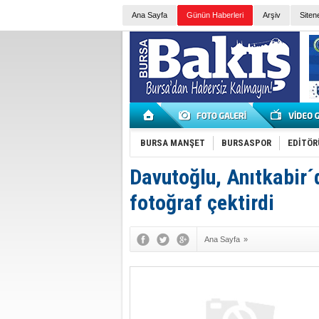
Ana Sayfa
Günün Haberleri
Arşiv
Siten
BURSA MANŞET
BURSASPOR
EDİTÖR
Davutoğlu, Anıtkabir´
fotoğraf çektirdi
Ana Sayfa
»