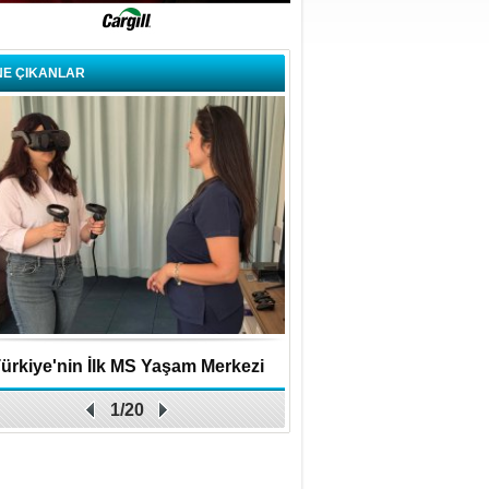
NE ÇIKANLAR
ürkiye'nin İlk MS Yaşam Merkezi
Uygulamalar yerini y
1/20
Açıldı
bırakıyor