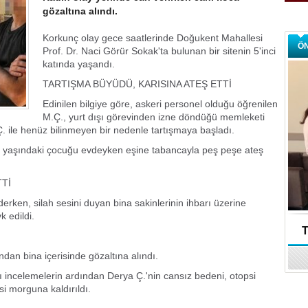
gözaltına alındı.
Korkunç olay gece saatlerinde Doğukent Mahallesi
Ö
Prof. Dr. Naci Görür Sokak'ta bulunan bir sitenin 5'inci
katında yaşandı.
TARTIŞMA BÜYÜDÜ, KARISINA ATEŞ ETTİ
Edinilen bilgiye göre, askeri personel olduğu öğrenilen
M.Ç., yurt dışı görevinden izne döndüğü memleketi
Ç. ile henüz bilinmeyen bir nedenle tartışmaya başladı.
4 yaşındaki çocuğu evdeyken eşine tabancayla peş peşe ateş
TTİ
erken, silah sesini duyan bina sakinlerinin ihbarı üzerine
k edildi.
T
ından bina içerisinde gözaltına alındı.
ı incelemelerin ardından Derya Ç.'nin cansız bedeni, otopsi
i morguna kaldırıldı.