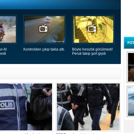
FOT
n At
Kontrolden çıkıp takla attı.
Böyle hırsızlık görülmedi!
esti
Peruk takıp şort giydi
B
t