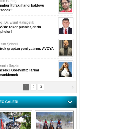
dın Güneş
mhur İttifakı hangi kabloyu
esecek?
ç. Dr. Ergül Halisçelik
S'de rekor puanlar, derin
pheler!
zım Şeherli
rok gruptan yeni yatırım: AVOYA
rmin Seçkin
celikli Görevimiz Tarımı
esteklemek
1
2
3
USUF BEREKET
kkat! Havalar ısınıyor!
EO GALERİ
lüfer Menekli Buzcular
z Hiç Kelebeklerin Sesini
uydunuz Mu?