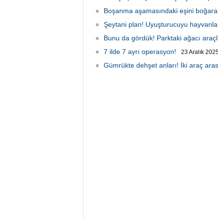
Boşanma aşamasındaki eşini boğarak 
Şeytani plan! Uyuşturucuyu hayvanları
10:39
Bunu da gördük! Parktaki ağacı araçla
7 ilde 7 ayrı operasyon!
23 Aralık 202
Gümrükte dehşet anları! İki araç arası