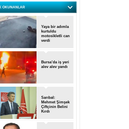
K OKUNANLAR
Yaya bir adımla
kurtuldu
motosikletli can
verdi
Bursa’da iş yeri
alev alev yandı
Sarıbal:
Mehmet Şimşek
Çiftçinin Belini
Kırdı