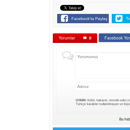
Facebook'ta Paylaş
T
Yorumlar
0
Facebook Yor
UYARI:
Küfür, hakaret, rencide edici cü
Türkçe karakter kullanılmayan ve büyü
Bu hab