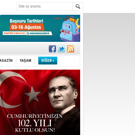
!
''
AGAZİN
YAŞAM
DİĞER »
ler