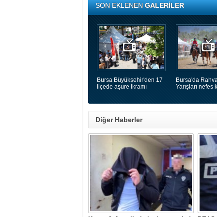
SON EKLENEN
GALERİLER
Bursa Büyükşehir'den 17
Bursa'da Rahva
ilçede aşure ikramı
Yarışları nefes k
Diğer Haberler