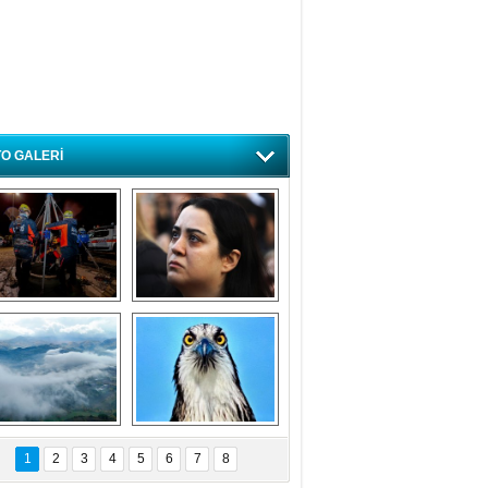
O GALERİ
ursa'da deprem 
Özlem ve minnetle 
atbikatı gerçeğini 
anıyoruz
aratmadı
Bursa'dan 
Balık Kartalı 
büyüleyen 
Bursa’da 
1
2
3
4
5
6
7
8
fotoğraflar
görüntülendi