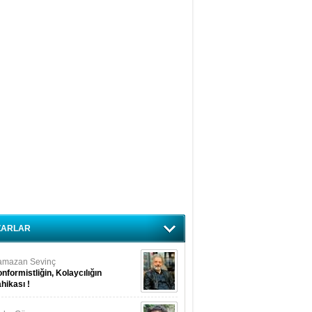
ZARLAR
amazan Sevinç
nformistliğin, Kolaycılığın
hikası !