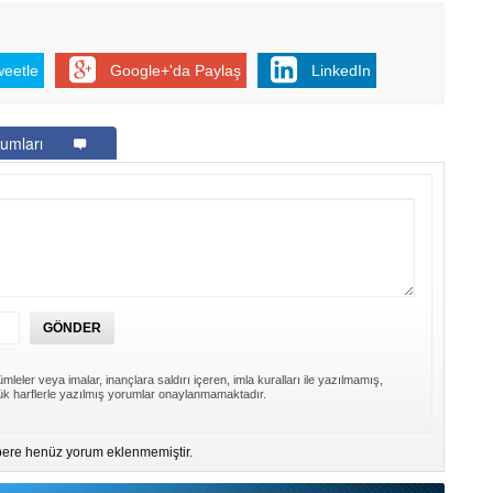
weetle
Google+'da Paylaş
LinkedIn
umları
mleler veya imalar, inançlara saldırı içeren, imla kuralları ile yazılmamış,
k harflerle yazılmış yorumlar onaylanmamaktadır.
ere henüz yorum eklenmemiştir.