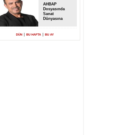
AHBAP
Dosyasında
Sanat
Dünyasına
Uzanan
Transferler
|
|
DÜN
BU HAFTA
BU AY