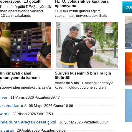
operasyonu: 13 gözaltı
FETÖ, yolsuzluk ve kara para
operasyonu!
l'da terör örgütü DEAŞ’a yönelik
ÇO
enen operasyonda yabancı
FETÖ/PDY’nin güncel eğitim
 13 zanlı yakalandı.
yapılanması, üniversitedeki ihale
usulsüzlükleri ve kumar gelirlerinin
aklanması suçlarına karıştığı tespit
edilen toplam 133 şüpheli gözaltına
alındı.
dın cinayeti daha!
Suriyeli kuzenini 5 bin lira için
unun yanında karısını
öldürdü!
!
Adana'da 5 bin TL alacağı nedeniyle
şı görevinden memleketi Elazığ'a
kuzenini öldürdüğü öne sürülen
nen askeri personel M.Ç., 4
şüpheli, Suriye'ye kaçmaya çalıştığı
ki çocuğu evdeyken tartıştığı
sırada Hatay'ın Reyhanlı ilçesinde
r var
11 Mayıs 2026 Pazartesi 09:47
a peş peşe ateş etti. Kadın olay
yakalandı.
tuklama kararı!
 can verirken cani koca
08 Mayıs 2026 Cuma 10:06
na alındı.
yaralı
28 Nisan 2026 Salı 17:53
inde duran araçtan ceset çıktı!
16 Şubat 2026 Pazartesi 08:54
 yaralı
29 Aralık 2025 Pazartesi 09:09