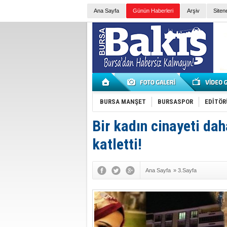
Ana Sayfa
Günün Haberleri
Arşiv
Siten
BURSA MANŞET
BURSASPOR
EDİTÖR
Bir kadın cinayeti da
katletti!
Ana Sayfa
»
3.Sayfa