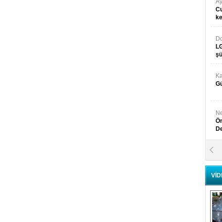
Ay
Cu
k
Do
LG
şü
Ka
Gü
Ne
Ön
D
Y
Di
VİD
Ni
Si
D