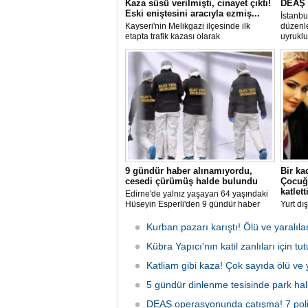
Kaza süsü verilmişti, cinayet çıktı!
DEAŞ 
Eski eniştesini aracıyla ezmiş...
İstanbu
Kayseri'nin Melikgazi ilçesinde ilk
düzenl
etapta trafik kazası olarak
uyruklu
değerlendirilen ölüm olayıyla ilgili
yürütülen soruşturma, olayın seyrini
tamamen değiştirdi.
9 gündür haber alınamıyordu,
Bir ka
cesedi çürümüş halde bulundu
Çocuğ
katletti
Edirne'de yalnız yaşayan 64 yaşındaki
Hüseyin Esperli'den 9 gündür haber
Yurt dı
alamayan komşuları, evden gelen kötü
izne dö
koku üzerine Esperli'nin hayatını
yaşında
Kurban pazarı karıştı! Ölü ve yaralıla
kaybettiğini belirledi.
karısın
Kübra Yapıcı'nın katil zanlıları için tu
yerinde
gözaltı
Katliam gibi kaza! Çok sayıda ölü ve 
5 gündür dinlenme tesisinde park hal
DEAŞ operasyonunda çatışma! 7 polis