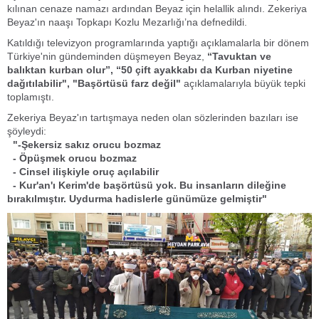
kılınan cenaze namazı ardından Beyaz için helallik alındı. Zekeriya
Beyaz'ın naaşı Topkapı Kozlu Mezarlığı’na defnedildi.
Katıldığı televizyon programlarında yaptığı açıklamalarla bir dönem
Türkiye'nin gündeminden düşmeyen Beyaz,
“Tavuktan ve
balıktan kurban olur”, “50 çift ayakkabı da Kurban niyetine
dağıtılabilir", "Başörtüsü farz değil"
açıklamalarıyla büyük tepki
toplamıştı.
Zekeriya Beyaz'ın tartışmaya neden olan sözlerinden bazıları ise
şöyleydi:
"-Şekersiz sakız orucu bozmaz
- Öpüşmek orucu bozmaz
- Cinsel ilişkiyle oruç açılabilir
- Kur'an'ı Kerim'de başörtüsü yok. Bu insanların dileğine
bırakılmıştır. Uydurma hadislerle günümüze gelmiştir"