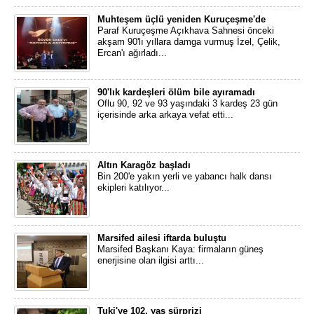
Muhteşem üçlü yeniden Kuruçeşme'de
Paraf Kuruçeşme Açıkhava Sahnesi önceki
akşam 90'lı yıllara damga vurmuş İzel, Çelik,
Ercan'ı ağırladı...
90'lık kardeşleri ölüm bile ayıramadı
Oflu 90, 92 ve 93 yaşındaki 3 kardeş 23 gün
içerisinde arka arkaya vefat etti...
Altın Karagöz başladı
Bin 200'e yakın yerli ve yabancı halk dansı
ekipleri katılıyor...
Marsifed ailesi iftarda buluştu
Marsifed Başkanı Kaya: firmaların güneş
enerjisine olan ilgisi arttı...
Tuki'ye 102. yaş sürprizi