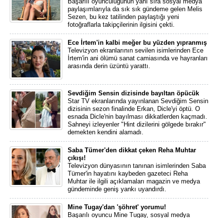
Başarılı oyunculuğunun yanı sıra sosyal medya
paylaşımlarıyla da sık sık gündeme gelen Melis
Sezen, bu kez tatilinden paylaştığı yeni
fotoğraflarla takipçilerinin ilgisini çekti.
Ece İrtem'in kalbi meğer bu yüzden yıpranmış
Televizyon ekranlarının sevilen isimlerinden Ece
İrtem'in ani ölümü sanat camiasında ve hayranları
arasında derin üzüntü yarattı.
Sevdiğim Sensin dizisinde bayıltan öpücük
Star TV ekranlarında yayınlanan Sevdiğim Sensin
dizisinin sezon finalinde Erkan, Dicle'yi öptü. O
esnada Dicle'nin bayılması dikkatlerden kaçmadı.
Sahneyi izleyenler "Hint dizilerini gölgede bırakır"
demekten kendini alamadı.
Saba Tümer'den dikkat çeken Reha Muhtar
çıkışı!
Televizyon dünyasının tanınan isimlerinden Saba
Tümer'in hayatını kaybeden gazeteci Reha
Muhtar ile ilgili açıklamaları magazin ve medya
gündeminde geniş yankı uyandırdı.
Mine Tugay'dan 'şöhret' yorumu!
Başarılı oyuncu Mine Tugay, sosyal medya