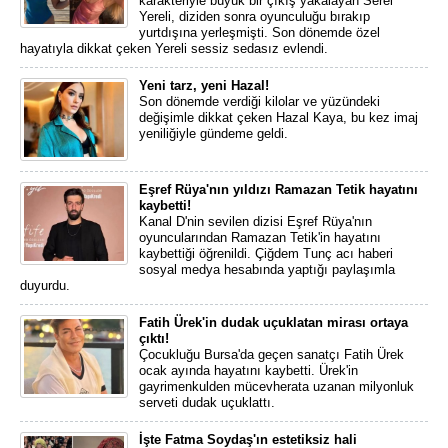
karakteriyle büyük bir çıkış yakalayan Serel
Yereli, diziden sonra oyunculuğu bırakıp
yurtdışına yerleşmişti. Son dönemde özel
hayatıyla dikkat çeken Yereli sessiz sedasız evlendi.
Yeni tarz, yeni Hazal!
Son dönemde verdiği kilolar ve yüzündeki
değişimle dikkat çeken Hazal Kaya, bu kez imaj
yeniliğiyle gündeme geldi.
Eşref Rüya'nın yıldızı Ramazan Tetik hayatını
kaybetti!
Kanal D'nin sevilen dizisi Eşref Rüya'nın
oyuncularından Ramazan Tetik'in hayatını
kaybettiği öğrenildi. Çiğdem Tunç acı haberi
sosyal medya hesabında yaptığı paylaşımla
duyurdu.
Fatih Ürek'in dudak uçuklatan mirası ortaya
çıktı!
Çocukluğu Bursa'da geçen sanatçı Fatih Ürek
ocak ayında hayatını kaybetti. Ürek'in
gayrimenkulden mücevherata uzanan milyonluk
serveti dudak uçuklattı.
İşte Fatma Soydaş'ın estetiksiz hali