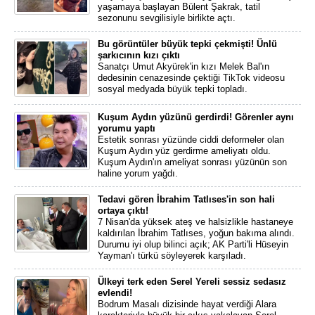
yaşamaya başlayan Bülent Şakrak, tatil
sezonunu sevgilisiyle birlikte açtı.
Bu görüntüler büyük tepki çekmişti! Ünlü
şarkıcının kızı çıktı
Sanatçı Umut Akyürek'in kızı Melek Bal'ın
dedesinin cenazesinde çektiği TikTok videosu
sosyal medyada büyük tepki topladı.
Kuşum Aydın yüzünü gerdirdi! Görenler aynı
yorumu yaptı
Estetik sonrası yüzünde ciddi deformeler olan
Kuşum Aydın yüz gerdirme ameliyatı oldu.
Kuşum Aydın'ın ameliyat sonrası yüzünün son
haline yorum yağdı.
Tedavi gören İbrahim Tatlıses'in son hali
ortaya çıktı!
7 Nisan'da yüksek ateş ve halsizlikle hastaneye
kaldırılan İbrahim Tatlıses, yoğun bakıma alındı.
Durumu iyi olup bilinci açık; AK Parti'li Hüseyin
Yayman'ı türkü söyleyerek karşıladı.
Ülkeyi terk eden Serel Yereli sessiz sedasız
evlendi!
Bodrum Masalı dizisinde hayat verdiği Alara