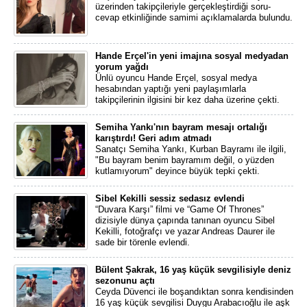
üzerinden takipçileriyle gerçekleştirdiği soru-
cevap etkinliğinde samimi açıklamalarda bulundu.
Hande Erçel'in yeni imajına sosyal medyadan
yorum yağdı
Ünlü oyuncu Hande Erçel, sosyal medya
hesabından yaptığı yeni paylaşımlarla
takipçilerinin ilgisini bir kez daha üzerine çekti.
Semiha Yankı'nın bayram mesajı ortalığı
karıştırdı! Geri adım atmadı
Sanatçı Semiha Yankı, Kurban Bayramı ile ilgili,
"Bu bayram benim bayramım değil, o yüzden
kutlamıyorum" deyince büyük tepki çekti.
Sibel Kekilli sessiz sedasız evlendi
“Duvara Karşı” filmi ve “Game Of Thrones”
dizisiyle dünya çapında tanınan oyuncu Sibel
Kekilli, fotoğrafçı ve yazar Andreas Daurer ile
sade bir törenle evlendi.
Bülent Şakrak, 16 yaş küçük sevgilisiyle deniz
sezonunu açtı
Ceyda Düvenci ile boşandıktan sonra kendisinden
16 yaş küçük sevgilisi Duygu Arabacıoğlu ile aşk