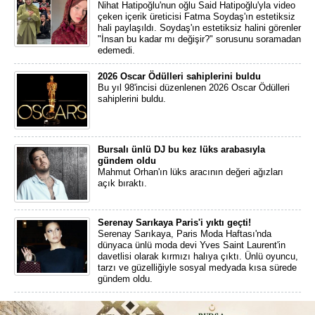
Nihat Hatipoğlu'nun oğlu Said Hatipoğlu'yla video
çeken içerik üreticisi Fatma Soydaş'ın estetiksiz
hali paylaşıldı. Soydaş'ın estetiksiz halini görenler
"İnsan bu kadar mı değişir?" sorusunu soramadan
edemedi.
2026 Oscar Ödülleri sahiplerini buldu
Bu yıl 98'incisi düzenlenen 2026 Oscar Ödülleri
sahiplerini buldu.
Bursalı ünlü DJ bu kez lüks arabasıyla
gündem oldu
Mahmut Orhan'ın lüks aracının değeri ağızları
açık bıraktı.
Serenay Sarıkaya Paris'i yıktı geçti!
Serenay Sarıkaya, Paris Moda Haftası'nda
dünyaca ünlü moda devi Yves Saint Laurent'in
davetlisi olarak kırmızı halıya çıktı. Ünlü oyuncu,
tarzı ve güzelliğiyle sosyal medyada kısa sürede
gündem oldu.