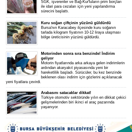
SGK, işverenler ve Bağ-Kur'luların prim borçları
ile idari para cezaları için yeni yapılandırma
sürecini başlattı.
Kuru soğan çiftçinin yüzünü güldürdü
Bursa'nın Karacabey ilçesinde kuru soğanın
tarlada kilogram fiyatının 10-12 liraya ulaşması
bölge üreticisinin yüzünü güldürdü.
Motorinden sonra sıra benzinde! İndirim
geliyor
Motorin fiyatlarında arka arkaya gelen indirimlerin
ardından akaryakıt piyasasında yeni bir
hareketlilik başladı. Sürücüler, bu kez benzinde
beklenen olası indirim için gözlerini açıklanacak
yeni fiyatlara çevirdi.
Arabasını satacaklar dikkat!
Türkiye otomotiv sektöründe yılın en dikkat çekici
gelişmelerinden biri ikinci el araç pazarında
yaşanıyor.