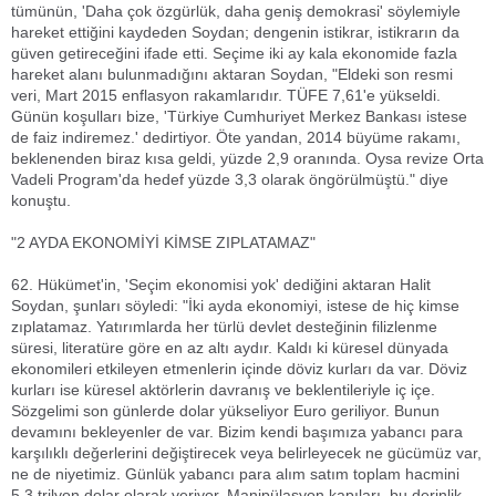
tümünün, 'Daha çok özgürlük, daha geniş demokrasi' söylemiyle
hareket ettiğini kaydeden Soydan; dengenin istikrar, istikrarın da
güven getireceğini ifade etti. Seçime iki ay kala ekonomide fazla
hareket alanı bulunmadığını aktaran Soydan, "Eldeki son resmi
veri, Mart 2015 enflasyon rakamlarıdır. TÜFE 7,61'e yükseldi.
Günün koşulları bize, 'Türkiye Cumhuriyet Merkez Bankası istese
de faiz indiremez.' dedirtiyor. Öte yandan, 2014 büyüme rakamı,
beklenenden biraz kısa geldi, yüzde 2,9 oranında. Oysa revize Orta
Vadeli Program'da hedef yüzde 3,3 olarak öngörülmüştü." diye
konuştu.
"2 AYDA EKONOMİYİ KİMSE ZIPLATAMAZ"
62. Hükümet'in, 'Seçim ekonomisi yok' dediğini aktaran Halit
Soydan, şunları söyledi: "İki ayda ekonomiyi, istese de hiç kimse
zıplatamaz. Yatırımlarda her türlü devlet desteğinin filizlenme
süresi, literatüre göre en az altı aydır. Kaldı ki küresel dünyada
ekonomileri etkileyen etmenlerin içinde döviz kurları da var. Döviz
kurları ise küresel aktörlerin davranış ve beklentileriyle iç içe.
Sözgelimi son günlerde dolar yükseliyor Euro geriliyor. Bunun
devamını bekleyenler de var. Bizim kendi başımıza yabancı para
karşılıklı değerlerini değiştirecek veya belirleyecek ne gücümüz var,
ne de niyetimiz. Günlük yabancı para alım satım toplam hacmini
5,3 trilyon dolar olarak veriyor. Manipülasyon kapıları, bu derinlik