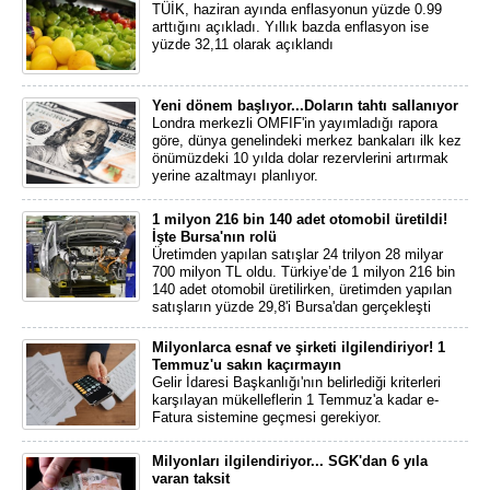
TÜİK, haziran ayında enflasyonun yüzde 0.99
arttığını açıkladı. Yıllık bazda enflasyon ise
yüzde 32,11 olarak açıklandı
Yeni dönem başlıyor...Doların tahtı sallanıyor
Londra merkezli OMFIF'in yayımladığı rapora
göre, dünya genelindeki merkez bankaları ilk kez
önümüzdeki 10 yılda dolar rezervlerini artırmak
yerine azaltmayı planlıyor.
1 milyon 216 bin 140 adet otomobil üretildi!
İşte Bursa'nın rolü
Üretimden yapılan satışlar 24 trilyon 28 milyar
700 milyon TL oldu. Türkiye’de 1 milyon 216 bin
140 adet otomobil üretilirken, üretimden yapılan
satışların yüzde 29,8'i Bursa'dan gerçekleşti
Milyonlarca esnaf ve şirketi ilgilendiriyor! 1
Temmuz'u sakın kaçırmayın
Gelir İdaresi Başkanlığı'nın belirlediği kriterleri
karşılayan mükelleflerin 1 Temmuz'a kadar e-
Fatura sistemine geçmesi gerekiyor.
Milyonları ilgilendiriyor... SGK'dan 6 yıla
varan taksit