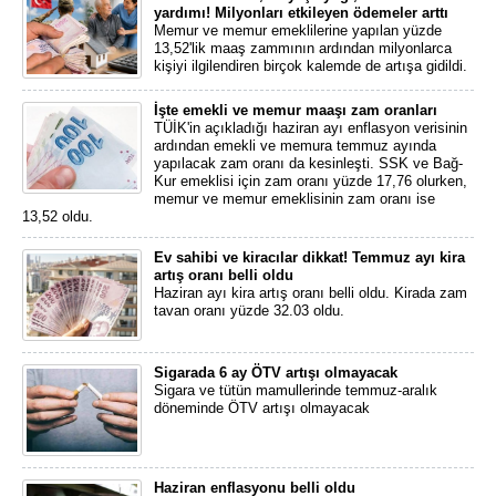
yardımı! Milyonları etkileyen ödemeler arttı
Memur ve memur emeklilerine yapılan yüzde
13,52'lik maaş zammının ardından milyonlarca
kişiyi ilgilendiren birçok kalemde de artışa gidildi.
İşte emekli ve memur maaşı zam oranları
TÜİK'in açıkladığı haziran ayı enflasyon verisinin
ardından emekli ve memura temmuz ayında
yapılacak zam oranı da kesinleşti. SSK ve Bağ-
Kur emeklisi için zam oranı yüzde 17,76 olurken,
memur ve memur emeklisinin zam oranı ise
13,52 oldu.
Ev sahibi ve kiracılar dikkat! Temmuz ayı kira
artış oranı belli oldu
Haziran ayı kira artış oranı belli oldu. Kirada zam
tavan oranı yüzde 32.03 oldu.
Sigarada 6 ay ÖTV artışı olmayacak
Sigara ve tütün mamullerinde temmuz-aralık
döneminde ÖTV artışı olmayacak
Haziran enflasyonu belli oldu