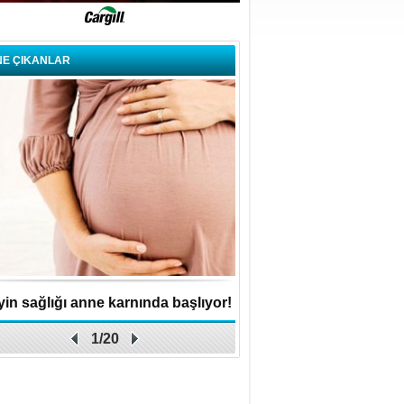
NE ÇIKANLAR
in sağlığı anne karnında başlıyor!
Küçük işletme, büyük 
1/20