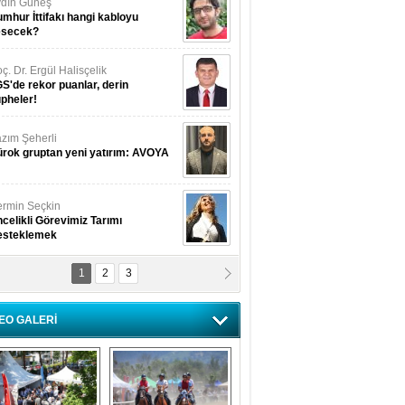
dın Güneş
mhur İttifakı hangi kabloyu
esecek?
ç. Dr. Ergül Halisçelik
S'de rekor puanlar, derin
pheler!
zım Şeherli
rok gruptan yeni yatırım: AVOYA
rmin Seçkin
celikli Görevimiz Tarımı
esteklemek
1
2
3
USUF BEREKET
kkat! Havalar ısınıyor!
EO GALERİ
lüfer Menekli Buzcular
z Hiç Kelebeklerin Sesini
uydunuz Mu?