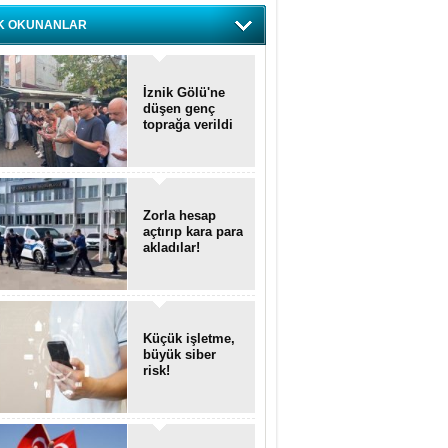
K OKUNANLAR
İznik Gölü'ne
düşen genç
toprağa verildi
Zorla hesap
açtırıp kara para
akladılar!
Küçük işletme,
büyük siber
risk!