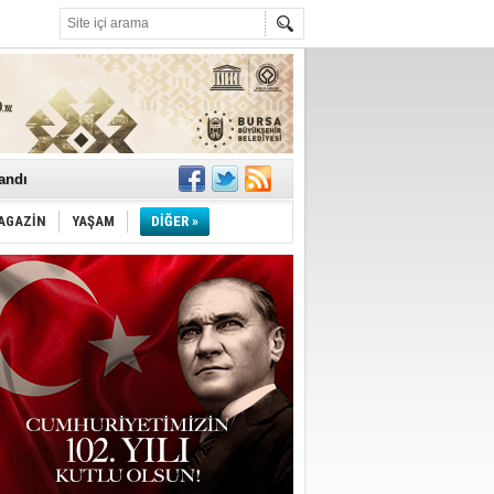
landı
AGAZİN
YAŞAM
DİĞER »