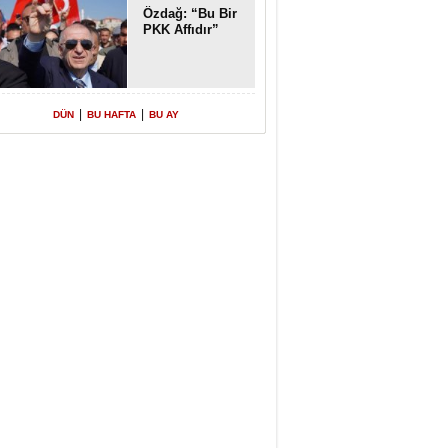
Özdağ: “Bu Bir
PKK Affıdır”
|
|
DÜN
BU HAFTA
BU AY