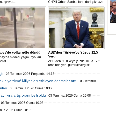
öne çıkıyor...
CHP'li Orhan Sarıbal tarımdaki çıkmazı
anlattı: Çiftçiye 168 milyar destek,
mazota 230 milyar
bey'de yollar göle döndü!
ABD'den Türkiye'ye Yüzde 12,5
Vergi
ey’de şiddetli yağmur yolları
virdi.
ABD’den 60 ülkeye yüzde 10 ila 12,5
arasında yeni gümrük vergisi!
ştı
23 Temmuz 2026 Perşembe 14:13
bakın yardımı! Milyonları etkileyen ödemeler arttı
03 Temmuz
nları
03 Temmuz 2026 Cuma 10:12
yı kira artış oranı belli oldu
03 Temmuz 2026 Cuma 10:08
03 Temmuz 2026 Cuma 10:08
muz 2026 Cuma 10:03