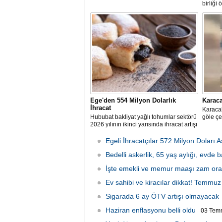
birliği 
Ege'den 554 Milyon Dolarlık
Karaca
İhracat
Karacab
Hububat bakliyat yağlı tohumlar sektörü
göle çe
2026 yılının ikinci yarısında ihracat artışı
hedefliyor
Egeli İhracatçılar 572 Milyon Doları A
Bedelli askerlik, 65 yaş aylığı, evde 
2026 Cuma 11:10
İşte emekli ve memur maaşı zam ora
Ev sahibi ve kiracılar dikkat! Temmuz a
Sigarada 6 ay ÖTV artışı olmayacak
Haziran enflasyonu belli oldu
03 Tem