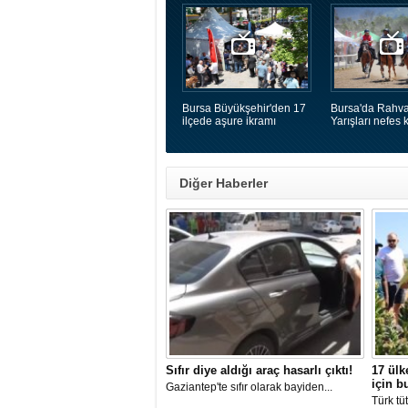
Bursa Büyükşehir'den 17
Bursa'da Rahva
ilçede aşure ikramı
Yarışları nefes k
Diğer Haberler
Sıfır diye aldığı araç hasarlı çıktı!
17 ülk
için b
Gaziantep'te sıfır olarak bayiden...
Türk tü