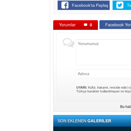
Facebook'ta Paylaş
T
Yorumlar
0
Facebook Yor
UYARI:
Küfür, hakaret, rencide edici cü
Türkçe karakter kullanılmayan ve büyü
Bu hab
SON EKLENEN
GALERİLER