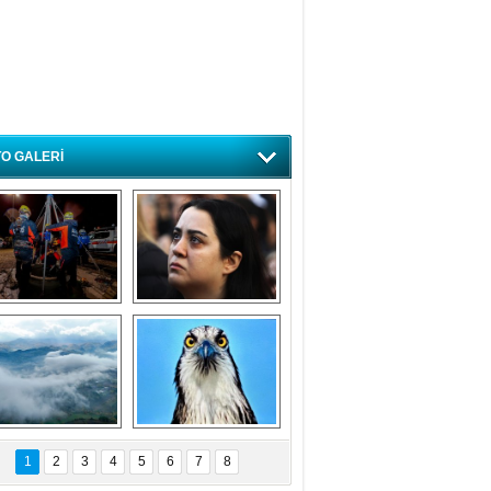
O GALERİ
ursa'da deprem 
Özlem ve minnetle 
atbikatı gerçeğini 
anıyoruz
aratmadı
Bursa'dan 
Balık Kartalı 
büyüleyen 
Bursa’da 
1
2
3
4
5
6
7
8
fotoğraflar
görüntülendi