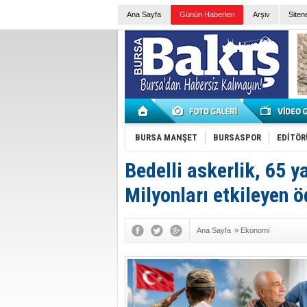
Ana Sayfa
Günün Haberleri
Arşiv
Siten
BURSA MANŞET
BURSASPOR
EDİTÖR
Bedelli askerlik, 65 y
Milyonları etkileyen ö
Ana Sayfa
»
Ekonomi