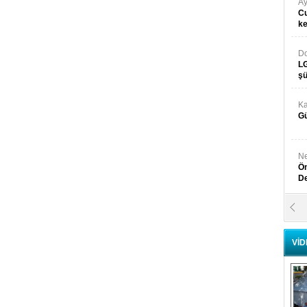
Ay
Cu
k
Do
LG
şü
Ka
Gü
Ne
Ön
D
Y
Di
VİD
Ni
Si
D