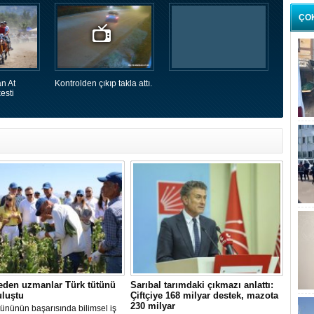
ÇO
n At
Kontrolden çıkıp takla attı.
esti
eden uzmanlar Türk tütünü
Sarıbal tarımdaki çıkmazı anlattı:
uluştu
Çiftçiye 168 milyar destek, mazota
230 milyar
tününün başarısında bilimsel iş