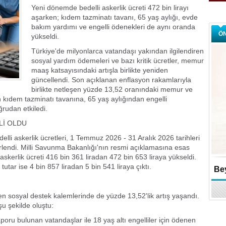
Yeni dönemde bedelli askerlik ücreti 472 bin lirayı
aşarken; kıdem tazminatı tavanı, 65 yaş aylığı, evde
bakım yardımı ve engelli ödenekleri de aynı oranda
Ö
yükseldi.
Türkiye'de milyonlarca vatandaşı yakından ilgilendiren
sosyal yardım ödemeleri ve bazı kritik ücretler, memur
maaş katsayısındaki artışla birlikte yeniden
güncellendi. Son açıklanan enflasyon rakamlarıyla
birlikte netleşen yüzde 13,52 oranındaki memur ve
 kıdem tazminatı tavanına, 65 yaş aylığından engelli
rudan etkiledi.
Lİ OLDU
li askerlik ücretleri, 1 Temmuz 2026 - 31 Aralık 2026 tarihleri
rlendi. Milli Savunma Bakanlığı'nın resmi açıklamasına esas
askerlik ücreti 416 bin 361 liradan 472 bin 653 liraya yükseldi.
tar ise 4 bin 857 liradan 5 bin 541 liraya çıktı.
Bey
en sosyal destek kalemlerinde de yüzde 13,52'lik artış yaşandı.
 şekilde oluştu:
aporu bulunan vatandaşlar ile 18 yaş altı engelliler için ödenen