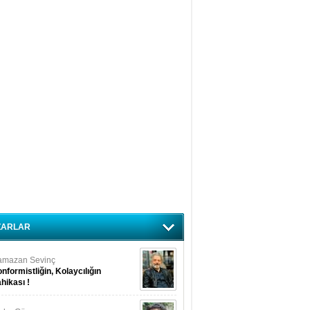
ZARLAR
amazan Sevinç
nformistliğin, Kolaycılığın
hikası !