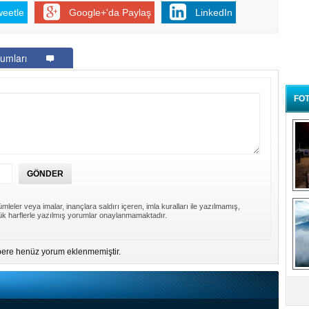
weetle
Google+'da Paylaş
LinkedIn
umları
FOT
B
t
mleler veya imalar, inançlara saldırı içeren, imla kuralları ile yazılmamış,
k harflerle yazılmış yorumlar onaylanmamaktadır.
ere henüz yorum eklenmemiştir.