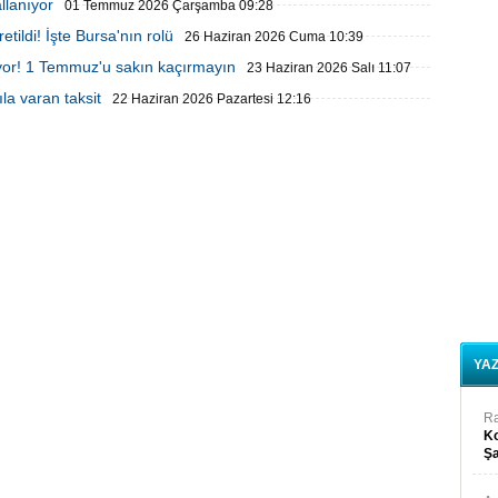
llanıyor
01 Temmuz 2026 Çarşamba 09:28
tildi! İşte Bursa'nın rolü
26 Haziran 2026 Cuma 10:39
iriyor! 1 Temmuz'u sakın kaçırmayın
23 Haziran 2026 Salı 11:07
ıla varan taksit
22 Haziran 2026 Pazartesi 12:16
YA
R
Ko
Şa