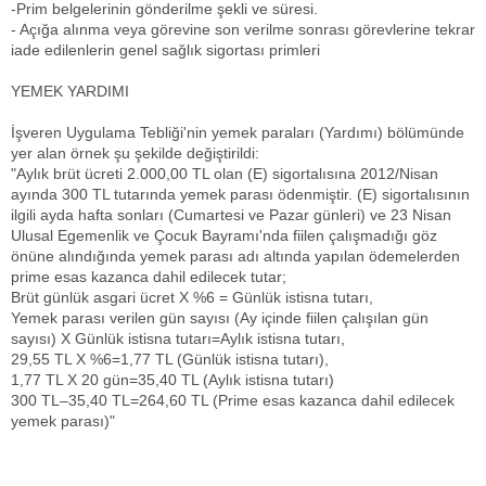
-Prim belgelerinin gönderilme şekli ve süresi.
- Açığa alınma veya görevine son verilme sonrası görevlerine tekrar
iade edilenlerin genel sağlık sigortası primleri
YEMEK YARDIMI
İşveren Uygulama Tebliği'nin yemek paraları (Yardımı) bölümünde
yer alan örnek şu şekilde değiştirildi:
"Aylık brüt ücreti 2.000,00 TL olan (E) sigortalısına 2012/Nisan
ayında 300 TL tutarında yemek parası ödenmiştir. (E) sigortalısının
ilgili ayda hafta sonları (Cumartesi ve Pazar günleri) ve 23 Nisan
Ulusal Egemenlik ve Çocuk Bayramı'nda fiilen çalışmadığı göz
önüne alındığında yemek parası adı altında yapılan ödemelerden
prime esas kazanca dahil edilecek tutar;
Brüt günlük asgari ücret X %6 = Günlük istisna tutarı,
Yemek parası verilen gün sayısı (Ay içinde fiilen çalışılan gün
sayısı) X Günlük istisna tutarı=Aylık istisna tutarı,
29,55 TL X %6=1,77 TL (Günlük istisna tutarı),
1,77 TL X 20 gün=35,40 TL (Aylık istisna tutarı)
300 TL–35,40 TL=264,60 TL (Prime esas kazanca dahil edilecek
yemek parası)"