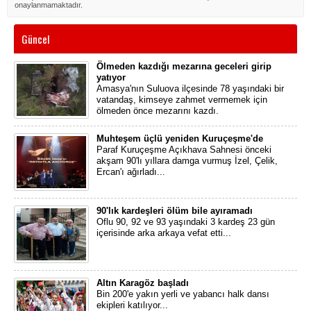
onaylanmamaktadır.
Güncel
Ölmeden kazdığı mezarına geceleri girip
yatıyor
Amasya'nın Suluova ilçesinde 78 yaşındaki bir
vatandaş, kimseye zahmet vermemek için
ölmeden önce mezarını kazdı.
Muhteşem üçlü yeniden Kuruçeşme'de
Paraf Kuruçeşme Açıkhava Sahnesi önceki
akşam 90'lı yıllara damga vurmuş İzel, Çelik,
Ercan'ı ağırladı...
90'lık kardeşleri ölüm bile ayıramadı
Oflu 90, 92 ve 93 yaşındaki 3 kardeş 23 gün
içerisinde arka arkaya vefat etti...
Altın Karagöz başladı
Bin 200'e yakın yerli ve yabancı halk dansı
ekipleri katılıyor...