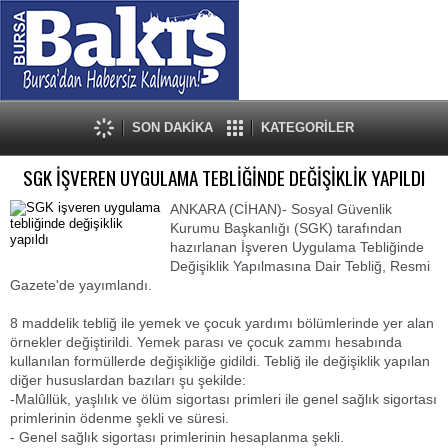
SON DAKİKA
KATEGORİLER
SGK İŞVEREN UYGULAMA TEBLİĞİNDE DEĞİŞİKLİK YAPILDI
ANKARA (CİHAN)- Sosyal Güvenlik
Kurumu Başkanlığı (SGK) tarafından
hazırlanan İşveren Uygulama Tebliğinde
Değişiklik Yapılmasına Dair Tebliğ, Resmi
Gazete'de yayımlandı.
8 maddelik tebliğ ile yemek ve çocuk yardımı bölümlerinde yer alan
örnekler değiştirildi. Yemek parası ve çocuk zammı hesabında
kullanılan formüllerde değişikliğe gidildi. Tebliğ ile değişiklik yapılan
diğer hususlardan bazıları şu şekilde:
-Malûllük, yaşlılık ve ölüm sigortası primleri ile genel sağlık sigortası
primlerinin ödenme şekli ve süresi.
- Genel sağlık sigortası primlerinin hesaplanma şekli.