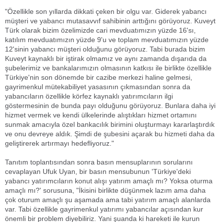
"Özellikle son yıllarda dikkati çeken bir olgu var. Giderek yabancı
müşteri ve yabancı mutasavvıf sahibinin arttığını görüyoruz. Kuveyt
Türk olarak bizim özelimizde cari mevduatımızın yüzde 16'sı,
katılım mevduatımızın yüzde 9'u ve toplam mevduatımızın yüzde
12'sinin yabancı müşteri olduğunu görüyoruz. Tabi burada bizim
Kuveyt kaynaklı bir iştirak olmamız ve aynı zamanda dışarıda da
şubelerimiz ve bankalarımızın olmasının katkısı ile birlikte özellikle
Türkiye'nin son dönemde bir cazibe merkezi haline gelmesi,
gayrimenkul mütekabiliyet yasasının çıkmasından sonra da
yabancıların özellikle körfez kaynaklı yatırımcıların ilgi
göstermesinin de bunda payı olduğunu görüyoruz. Bunlara daha iyi
hizmet vermek ve kendi ülkelerinde alıştıkları hizmet ortamını
sunmak amacıyla özel bankacılık birimini oluşturmayı kararlaştırdık
ve onu devreye aldık. Şimdi de şubesini açarak bu hizmeti daha da
geliştirerek artırmayı hedefliyoruz."
Tanıtım toplantısından sonra basın mensuplarının sorularını
cevaplayan Ufuk Uyan, bir basın mensubunun 'Türkiye'deki
yabancı yatırımcıların konut alışı yatırım amaçlı mı? Yoksa oturma
amaçlı mı?' sorusuna, "İkisini birlikte düşünmek lazım ama daha
çok oturum amaçlı şu aşamada ama tabi yatırım amaçlı alanlarda
var. Tabi özellikle gayrimenkul yatırımı yabancılar açısından kur
önemli bir problem diyebiliriz. Yani şuanda ki hareketi ile kurun