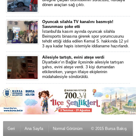
dönen araçtan sağ çıktı.
Oyuncak silahla TV kanalını basmıştı!
Savunması şoke etti
İstanbul'da kasım ayında oyuncak silahla
Beinsports binasına girerek spor yorumcusunu
tehdit ettiği iddia edilen Kemal S. hakkında 12 yıl
3 aya kadar hapis istemiyle iddianame hazırlandı.
Ailesiyle tartıştı, evini ateşe verdi
Diyarbakır’ın Bağlar ilçesinde ailesiyle tartışan
şahıs, evini ateşe verdi. 3 kişi dumandan
etkilenirken, yangın itfaiye ekiplerinin
müdahalesiyle söndürüldü.
Geri
Ana Sayfa
Normal Görünüm
© 2015 Bursa Bakış