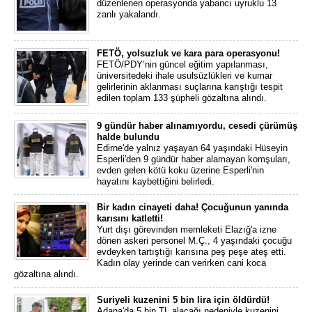
düzenlenen operasyonda yabancı uyruklu 13
zanlı yakalandı.
FETÖ, yolsuzluk ve kara para operasyonu!
FETÖ/PDY’nin güncel eğitim yapılanması,
üniversitedeki ihale usulsüzlükleri ve kumar
gelirlerinin aklanması suçlarına karıştığı tespit
edilen toplam 133 şüpheli gözaltına alındı.
9 gündür haber alınamıyordu, cesedi çürümüş
halde bulundu
Edirne'de yalnız yaşayan 64 yaşındaki Hüseyin
Esperli'den 9 gündür haber alamayan komşuları,
evden gelen kötü koku üzerine Esperli'nin
hayatını kaybettiğini belirledi.
Bir kadın cinayeti daha! Çocuğunun yanında
karısını katletti!
Yurt dışı görevinden memleketi Elazığ'a izne
dönen askeri personel M.Ç., 4 yaşındaki çocuğu
evdeyken tartıştığı karısına peş peşe ateş etti.
Kadın olay yerinde can verirken cani koca
gözaltına alındı.
Suriyeli kuzenini 5 bin lira için öldürdü!
Adana'da 5 bin TL alacağı nedeniyle kuzenini