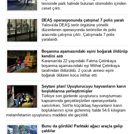
tesisinde park halinde bulunan otomobilin içinden
ceset çıktı.
DEAŞ operasyonunda çatışma! 7 polis yaralı
Yalova'da DEAŞ terör örgütüne yönelik
düzenlenen operasyonda teröristler ile polis
arasında çatışma çıktı. Çatışmada 7 polis
yaralandı.
Boşanma aşamasındaki eşini boğarak öldürüp
kendini astı
Karaman'da 22 yaşındaki Fatma Çetinkaya
boşanma aşamasındaki eşi Mithat Çetinkaya
tarafından öldürüldü. 2 çocuk annesi eşini
boğarak öldüren koca intihar etti.
Şeytani plan! Uyuşturucuyu hayvanların karın
boşluklarına yerleştirmişler
Türkiye son günlerde uyuşturucu soruşturması
kapsamında gerçekleştirilen operasyonlarla
sarsılırken, Siirt'te küçükbaş hayvanların karın
boşluklarının içine gizlenmiş halde 54,6 kilogram
metamfetamin uyuşturucu maddesi ele geçirildi.
Bunu da gördük! Parktaki ağacı araçla gelip
çaldılar