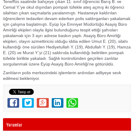
Teneffüs saatinde bahçeye çıkan 11. sınıf öğrencisi Barış B. ve
Cemal Y.'ye okul dışından pompalı tüfekle ateş açmış iki öğrenci
silahtan çıkan saçmalarla yaralanmıştı. Hastaneye kaldırılan
öğrencilerin tedavileri devam ederken polis saldırganları yakalamak
için çalışma başlatmıştı. Eyüp İçe Emniyet Müdürlüğü Asayiş Büro
Amirliği ekipleri olayla ilgisi bulunduğunu tespit ettiği şahısları
yakalamak için 3 ayrı adrese baskın yaptı. Asayiş Büro Amirliği
ekipleri, olayın azmettiricisi olduğu iddia edilen Umut E. (20), silahı
kullandığı öne sürülen Hediyetullah Y. (19), Abdullah Y. (19), Hamza
E. (20) ve Murat Y.'yi (21) saldırıda kullanıldığı belirtilen pompalı
tüfekle birlikte yakaladı. Sağlık kontrolünden geçirilen zanlılar
sorgulanmak üzere Eyüp Asayiş Büro Amirliği'ne götürüldü.
Zanlıların polis merkezindeki işlemlerin ardından adliyeye sevk
edilmesi bekleniyor.
Yorumlar