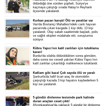
öldürdüğü öne sürülen şüpheli, Suriye'ye
kaçmaya çalıştığı sırada Hatay'ın Reyhanlı
ilçesinde yakalandı.
Kurban pazarı karıştı! Ölü ve yaralılar var
Van'da Bostaniçi Mahallesi'ndeki canlı hayvan
pazarında çıkan kavgada 1 kişi öldü, 13 kişi
yaralandı. Olay sabah saatlerinde başladı, polis
ve sağlık ekipleri müdahale etti, soruşturma
sürüyor.
Kübra Yapıcı'nın katil zanlıları için tutuklama
kararı!
Burdur'da silahla öldürüldükten sonra gömülen,
daha sonra ise cesedi yakılan Kübra Yapıcı'nın
katil zanlıları çıkarıldığı mahkemece tutuklandı.
Katliam gibi kaza! Çok sayıda ölü ve yaralı
Şanlıurfa'da hafif ticari araç ile otomobilin
çarpıştığı kazada 3 kişi hayatını kaybederken 5
kişi ise yaralandı.
5 gündür dinlenme tesisinde park halinde
duran araçtan ceset çıktı!
Afyonkarahisar'da yaklaşık 5 gündür bir dinlenme