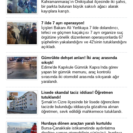
Kahramanmaraş’ın Onikişubat ilçesinde iki şahıs,
bir parkta bulunan büyük saksılı ağacı alarak
kayıplara karıştı.
7 ilde 7 ayrı operasyon!
İçişleri Bakanı Ali Yerlikaya 7 ilde dolandırıcı,
tefeci ve göçmen kaçakçısı 7 ayrı organize suç
örgütüne yönelik düzenlenen operasyonlarda 67
şüphelinin yakalandığını ve 42'sinin tutuklandığını
açıkladı.
Gümrükte dehşet anları! İki araç arasında
sıkıştı!
Edirne'de Kapıkule Gümrük Kapısı'nda görev
yapan bir gümrük memuru, araç kontrolü
sırasında iki otomobil arasında sıkışarak ağır
yaralandı.
Lisede skandal taciz iddiası! Öğretmen
tutuklandı!
Şırnak'ın Cizre ilçesinde bir lisede öğrencilere
tacizde bulunduğu iddiasıyla gözaltına alınan
öğretmen, sevk edildiği mahkemece tutuklandı.
Hurdaya dönen araçtan yaralı kurtuldu
Bursa-Çanakkale istikametinde aydınlatma
direğine çarpan otomobilinin sürücüsü, hurdaya