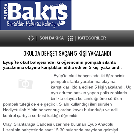
SON DAKİKA
KATEGORİLER
OKULDA DEHŞET SAÇAN 5 KİŞİ YAKALANDI
Eyüp´te okul bahçesinde iki öğrencinin pompalı silahla
yaralanma olayına karıştıkları iddia edilen 5 kişi yakalandı.
- Eyüp'te okul bahçesinde iki öğrencinin
pompalı silahla yaralanma olayına
karıştıkları iddia edilen 5 kişi yakalandı. Üç
ayrı adrese baskın yapan polis zanlılarla
birlikte olayda kullanıldığı öne sürülen
pompalı tüfeği de ele geçirdi. Silahı kullandığı ileri sürülen
Hediyetullah Y.'nin benzer suçlardan kaydı bulunduğu ve adli
kontrol şartıyla serbest kaldığı öğrenildi.
Olay, Silahtarağa Caddesi üzerinde bulunan Eyüp Anadolu
Lisesi'nin bahçesinde saat 15.30 sularında meydana gelmişti.