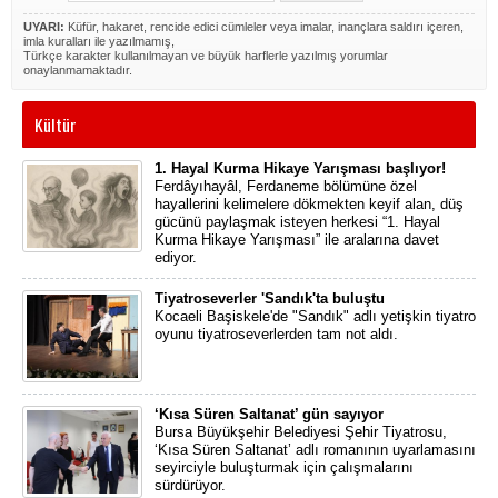
UYARI:
Küfür, hakaret, rencide edici cümleler veya imalar, inançlara saldırı içeren,
imla kuralları ile yazılmamış,
Türkçe karakter kullanılmayan ve büyük harflerle yazılmış yorumlar
onaylanmamaktadır.
Kültür
1. Hayal Kurma Hikaye Yarışması başlıyor!
Ferdâyıhayâl, Ferdaneme bölümüne özel
hayallerini kelimelere dökmekten keyif alan, düş
gücünü paylaşmak isteyen herkesi “1. Hayal
Kurma Hikaye Yarışması” ile aralarına davet
ediyor.
Tiyatroseverler 'Sandık'ta buluştu
Kocaeli Başiskele'de "Sandık" adlı yetişkin tiyatro
oyunu tiyatroseverlerden tam not aldı.
‘Kısa Süren Saltanat’ gün sayıyor
Bursa Büyükşehir Belediyesi Şehir Tiyatrosu,
‘Kısa Süren Saltanat’ adlı romanının uyarlamasını
seyirciyle buluşturmak için çalışmalarını
sürdürüyor.