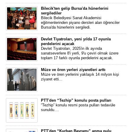
Bilecik'ten gelip Bursa'da hünerlerini
sergilediler
Bilecik Belediyesi Sanat Akademisi
eğitmenlerinden piyano dersleri alan öğrenciler
Bursa'da hünerlerini sergiledi.
Devlet Tiyatroları, yeni yılda 17 oyunla
perdelerini açacak
Devlet Tiyatroları, 2025'in ilk ayında
sanatseverlere 8'i yerli, 9'u çeviri olmak üzere
toplam 17 farklı oyunla perdelerini açacak.
Müze ve ören yerleri ziyaretleri arttı
Müze ve ören yerlerini yaklaşık 14 milyon kişi
ziyaret etti...
PTT'den “Tezhip” konulu posta pulları
“Tezhip” konulu resmi posta pulları tedavüle
sunuldu....
PTT'den “Kurban Bayramı” anma pulu