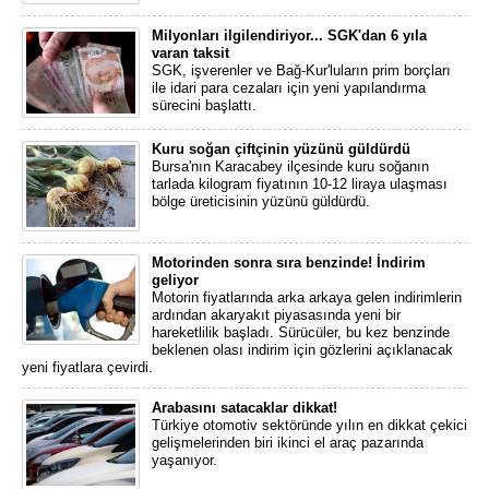
Milyonları ilgilendiriyor... SGK'dan 6 yıla
varan taksit
SGK, işverenler ve Bağ-Kur'luların prim borçları
ile idari para cezaları için yeni yapılandırma
sürecini başlattı.
Kuru soğan çiftçinin yüzünü güldürdü
Bursa'nın Karacabey ilçesinde kuru soğanın
tarlada kilogram fiyatının 10-12 liraya ulaşması
bölge üreticisinin yüzünü güldürdü.
Motorinden sonra sıra benzinde! İndirim
geliyor
Motorin fiyatlarında arka arkaya gelen indirimlerin
ardından akaryakıt piyasasında yeni bir
hareketlilik başladı. Sürücüler, bu kez benzinde
beklenen olası indirim için gözlerini açıklanacak
yeni fiyatlara çevirdi.
Arabasını satacaklar dikkat!
Türkiye otomotiv sektöründe yılın en dikkat çekici
gelişmelerinden biri ikinci el araç pazarında
yaşanıyor.