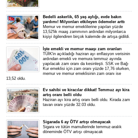
Bedelli askerlik, 65 yaş aylığı, evde bakın
yardımı! Milyonları etkileyen ödemeler arttı
Memur ve memur emeklilerine yapılan yüzde
13,52'lik maaş zammının ardından milyonlarca
kişiyi ilgilendiren birçok kalemde de artışa gidildi.
İşte emekli ve memur maaşı zam oranları
TÜİK'in açıkladığı haziran ayı enflasyon verisinin
ardından emekli ve memura temmuz ayında
yapılacak zam oranı da kesinleşti. SSK ve Bağ-
Kur emeklisi için zam oranı yüzde 17,76 olurken,
memur ve memur emeklisinin zam oranı ise
13,52 oldu.
Ev sahibi ve kiracılar dikkat! Temmuz ayı kira
artış oranı belli oldu
Haziran ayı kira artış oranı belli oldu. Kirada zam
tavan oranı yüzde 32.03 oldu.
Sigarada 6 ay ÖTV artışı olmayacak
Sigara ve tütün mamullerinde temmuz-aralık
döneminde ÖTV artışı olmayacak