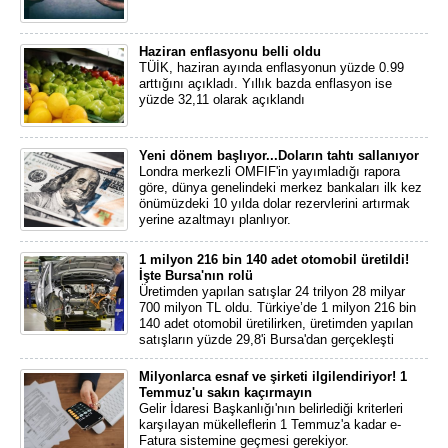
Haziran enflasyonu belli oldu
TÜİK, haziran ayında enflasyonun yüzde 0.99
arttığını açıkladı. Yıllık bazda enflasyon ise
yüzde 32,11 olarak açıklandı
Yeni dönem başlıyor...Doların tahtı sallanıyor
Londra merkezli OMFIF'in yayımladığı rapora
göre, dünya genelindeki merkez bankaları ilk kez
önümüzdeki 10 yılda dolar rezervlerini artırmak
yerine azaltmayı planlıyor.
1 milyon 216 bin 140 adet otomobil üretildi!
İşte Bursa'nın rolü
Üretimden yapılan satışlar 24 trilyon 28 milyar
700 milyon TL oldu. Türkiye’de 1 milyon 216 bin
140 adet otomobil üretilirken, üretimden yapılan
satışların yüzde 29,8'i Bursa'dan gerçekleşti
Milyonlarca esnaf ve şirketi ilgilendiriyor! 1
Temmuz'u sakın kaçırmayın
Gelir İdaresi Başkanlığı'nın belirlediği kriterleri
karşılayan mükelleflerin 1 Temmuz'a kadar e-
Fatura sistemine geçmesi gerekiyor.