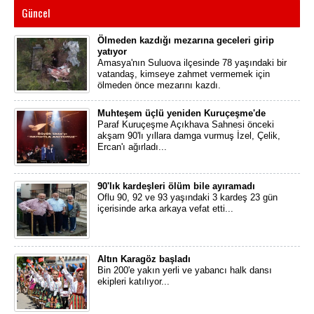
Güncel
Ölmeden kazdığı mezarına geceleri girip
yatıyor
Amasya'nın Suluova ilçesinde 78 yaşındaki bir
vatandaş, kimseye zahmet vermemek için
ölmeden önce mezarını kazdı.
Muhteşem üçlü yeniden Kuruçeşme'de
Paraf Kuruçeşme Açıkhava Sahnesi önceki
akşam 90'lı yıllara damga vurmuş İzel, Çelik,
Ercan'ı ağırladı...
90'lık kardeşleri ölüm bile ayıramadı
Oflu 90, 92 ve 93 yaşındaki 3 kardeş 23 gün
içerisinde arka arkaya vefat etti...
Altın Karagöz başladı
Bin 200'e yakın yerli ve yabancı halk dansı
ekipleri katılıyor...