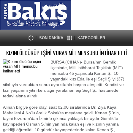
SON DAKİKA
KATEGORİLER
KIZINI ÖLDÜRÜP EŞİNİ VURAN MİT MENSUBU İNTİHAR ETTİ
BURSA (CİHAN)- Bursa’nın Gemlik
ilçesinde, Milli İstihbarat Teşkilatı (MİT)
mensubu 45 yaşındaki Kenan Ş., 10
yaşındaki kızı Eda ile eşi Seçil Ş.’yi (37)
silahıyla vurduktan sonra aynı silahla başına ateş etti. Kendisi ve
kızı yaşamını yitirirken, ağır yaralanan eşi Seçil Ş., hastanede
tedavi altına alındı.
Alınan bilgiye göre olay, saat 02.00 sıralarında Dr. Ziya Kaya
Mahallesi 4 No'lu Aralık Sokak'ta meydana geldi. Kenan Ş.’nin,
tayini Erzurum’dan İzmir’e çıkınca yaklaşık bir aydır Gemlik’te
kayınpederi Osman S.’nin yanında kalan eşi ve kızının yanına
geldiği öğrenildi. 10 gündür kayınpederinde kalan Kenan Ş.,