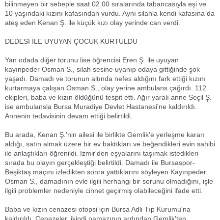
bilinmeyen bir sebeple saat 02.00 sıralarında tabancasıyla eşi ve
10 yaşındaki kızını kafasından vurdu. Aynı silahla kendi kafasına da
ateş eden Kenan Ş. ile küçük kızı olay yerinde can verdi.
DEDESİ İLE UYUYAN ÇOCUK KURTULDU
Yan odada diğer torunu lise öğrencisi Eren Ş. ile uyuyan
kayınpeder Osman S., silah sesine uyanıp odaya gittiğinde şok
yaşadı. Damadı ve torunun altında nefes aldığını fark ettiği kızını
kurtarmaya çalışan Osman S., olay yerine ambulans çağırdı. 112
ekipleri, baba ve kızın öldüğünü tespit etti. Ağır yaralı anne Seçil Ş.
ise ambulansla Bursa Muradiye Devlet Hastanesi'ne kaldırıldı.
Annenin tedavisinin devam ettiği belirtildi.
Bu arada, Kenan Ş.'nin ailesi ile birlikte Gemlik'e yerleşme kararı
aldığı, satın almak üzere bir ev baktıkları ve beğendikleri evin sahibi
ile anlaştıkları öğrenildi. İzmir'den eşyalarını taşımak istedikleri
sırada bu olayın gerçekleştiği belirtildi. Damadı ile Bursaspor-
Beşiktaş maçını izledikten sonra yattıklarını söyleyen Kayınpeder
Osman S., damadının evle ilgili herhangi bir sorunu olmadığını, işle
ilgili problemler nedeniyle cinnet geçirmiş olabileceğini ifade etti.
Baba ve kızın cenazesi otopsi için Bursa Adli Tıp Kurumu'na
kaldırıldı. Cenazeler, ikindi namazının ardından Gemlik'ten