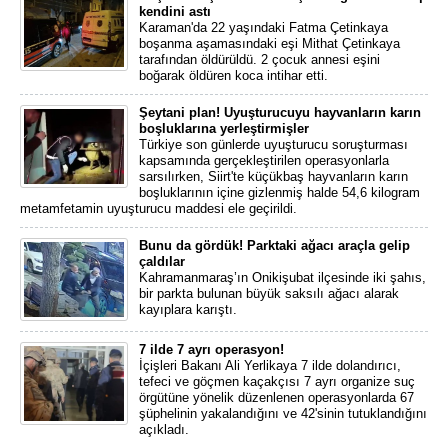
kendini astı
Karaman'da 22 yaşındaki Fatma Çetinkaya
boşanma aşamasındaki eşi Mithat Çetinkaya
tarafından öldürüldü. 2 çocuk annesi eşini
boğarak öldüren koca intihar etti.
Şeytani plan! Uyuşturucuyu hayvanların karın
boşluklarına yerleştirmişler
Türkiye son günlerde uyuşturucu soruşturması
kapsamında gerçekleştirilen operasyonlarla
sarsılırken, Siirt'te küçükbaş hayvanların karın
boşluklarının içine gizlenmiş halde 54,6 kilogram
metamfetamin uyuşturucu maddesi ele geçirildi.
Bunu da gördük! Parktaki ağacı araçla gelip
çaldılar
Kahramanmaraş’ın Onikişubat ilçesinde iki şahıs,
bir parkta bulunan büyük saksılı ağacı alarak
kayıplara karıştı.
7 ilde 7 ayrı operasyon!
İçişleri Bakanı Ali Yerlikaya 7 ilde dolandırıcı,
tefeci ve göçmen kaçakçısı 7 ayrı organize suç
örgütüne yönelik düzenlenen operasyonlarda 67
şüphelinin yakalandığını ve 42'sinin tutuklandığını
açıkladı.