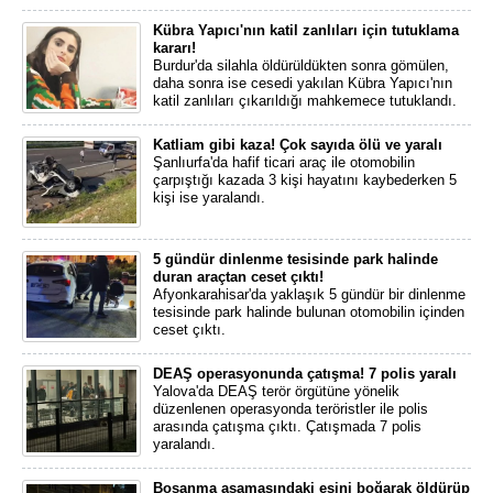
Kübra Yapıcı'nın katil zanlıları için tutuklama
kararı!
Burdur'da silahla öldürüldükten sonra gömülen,
daha sonra ise cesedi yakılan Kübra Yapıcı'nın
katil zanlıları çıkarıldığı mahkemece tutuklandı.
Katliam gibi kaza! Çok sayıda ölü ve yaralı
Şanlıurfa'da hafif ticari araç ile otomobilin
çarpıştığı kazada 3 kişi hayatını kaybederken 5
kişi ise yaralandı.
5 gündür dinlenme tesisinde park halinde
duran araçtan ceset çıktı!
Afyonkarahisar'da yaklaşık 5 gündür bir dinlenme
tesisinde park halinde bulunan otomobilin içinden
ceset çıktı.
DEAŞ operasyonunda çatışma! 7 polis yaralı
Yalova'da DEAŞ terör örgütüne yönelik
düzenlenen operasyonda teröristler ile polis
arasında çatışma çıktı. Çatışmada 7 polis
yaralandı.
Boşanma aşamasındaki eşini boğarak öldürüp