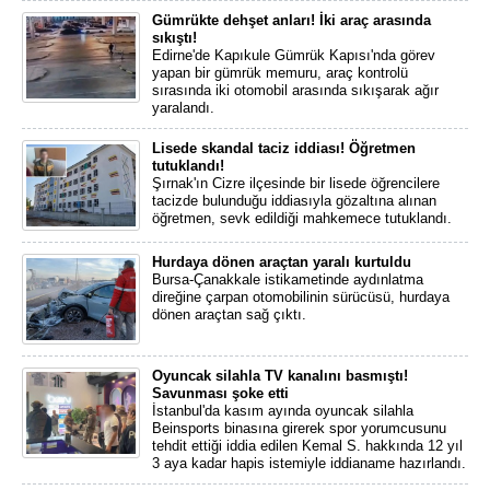
Gümrükte dehşet anları! İki araç arasında
sıkıştı!
Edirne'de Kapıkule Gümrük Kapısı'nda görev
yapan bir gümrük memuru, araç kontrolü
sırasında iki otomobil arasında sıkışarak ağır
yaralandı.
Lisede skandal taciz iddiası! Öğretmen
tutuklandı!
Şırnak'ın Cizre ilçesinde bir lisede öğrencilere
tacizde bulunduğu iddiasıyla gözaltına alınan
öğretmen, sevk edildiği mahkemece tutuklandı.
Hurdaya dönen araçtan yaralı kurtuldu
Bursa-Çanakkale istikametinde aydınlatma
direğine çarpan otomobilinin sürücüsü, hurdaya
dönen araçtan sağ çıktı.
Oyuncak silahla TV kanalını basmıştı!
Savunması şoke etti
İstanbul'da kasım ayında oyuncak silahla
Beinsports binasına girerek spor yorumcusunu
tehdit ettiği iddia edilen Kemal S. hakkında 12 yıl
3 aya kadar hapis istemiyle iddianame hazırlandı.