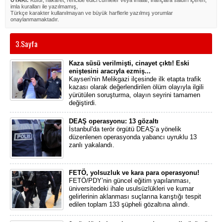
UYARI:
Küfür, hakaret, rencide edici cümleler veya imalar, inançlara saldırı içeren,
imla kuralları ile yazılmamış,
Türkçe karakter kullanılmayan ve büyük harflerle yazılmış yorumlar
onaylanmamaktadır.
3.Sayfa
Kaza süsü verilmişti, cinayet çıktı! Eski
eniştesini aracıyla ezmiş...
Kayseri'nin Melikgazi ilçesinde ilk etapta trafik
kazası olarak değerlendirilen ölüm olayıyla ilgili
yürütülen soruşturma, olayın seyrini tamamen
değiştirdi.
DEAŞ operasyonu: 13 gözaltı
İstanbul'da terör örgütü DEAŞ’a yönelik
düzenlenen operasyonda yabancı uyruklu 13
zanlı yakalandı.
FETÖ, yolsuzluk ve kara para operasyonu!
FETÖ/PDY’nin güncel eğitim yapılanması,
üniversitedeki ihale usulsüzlükleri ve kumar
gelirlerinin aklanması suçlarına karıştığı tespit
edilen toplam 133 şüpheli gözaltına alındı.