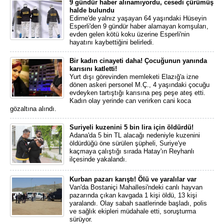
9 gündür haber alınamıyordu, cesedi çürümüş
halde bulundu
Edirne'de yalnız yaşayan 64 yaşındaki Hüseyin
Esperli'den 9 gündür haber alamayan komşuları,
evden gelen kötü koku üzerine Esperli'nin
hayatını kaybettiğini belirledi.
Bir kadın cinayeti daha! Çocuğunun yanında
karısını katletti!
Yurt dışı görevinden memleketi Elazığ'a izne
dönen askeri personel M.Ç., 4 yaşındaki çocuğu
evdeyken tartıştığı karısına peş peşe ateş etti.
Kadın olay yerinde can verirken cani koca
gözaltına alındı.
Suriyeli kuzenini 5 bin lira için öldürdü!
Adana'da 5 bin TL alacağı nedeniyle kuzenini
öldürdüğü öne sürülen şüpheli, Suriye'ye
kaçmaya çalıştığı sırada Hatay'ın Reyhanlı
ilçesinde yakalandı.
Kurban pazarı karıştı! Ölü ve yaralılar var
Van'da Bostaniçi Mahallesi'ndeki canlı hayvan
pazarında çıkan kavgada 1 kişi öldü, 13 kişi
yaralandı. Olay sabah saatlerinde başladı, polis
ve sağlık ekipleri müdahale etti, soruşturma
sürüyor.