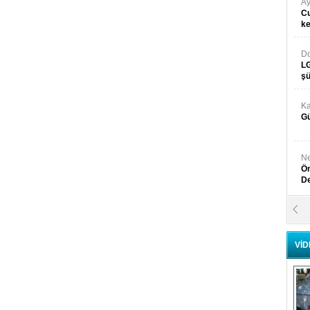
Ay
Cu
k
Do
LG
şü
Ka
Gü
Ne
Ön
D
Y
Di
VİD
Ni
Si
D