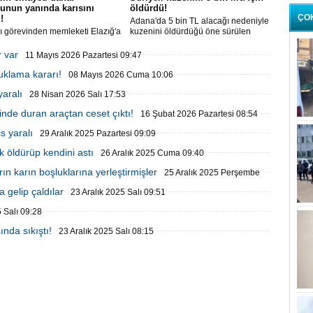
unun yanında karısını
öldürdü!
ÇO
!
Adana'da 5 bin TL alacağı nedeniyle
şı görevinden memleketi Elazığ'a
kuzenini öldürdüğü öne sürülen
nen askeri personel M.Ç., 4
şüpheli, Suriye'ye kaçmaya çalıştığı
ki çocuğu evdeyken tartıştığı
sırada Hatay'ın Reyhanlı ilçesinde
r var
11 Mayıs 2026 Pazartesi 09:47
a peş peşe ateş etti. Kadın olay
yakalandı.
tuklama kararı!
 can verirken cani koca
08 Mayıs 2026 Cuma 10:06
na alındı.
yaralı
28 Nisan 2026 Salı 17:53
inde duran araçtan ceset çıktı!
16 Şubat 2026 Pazartesi 08:54
 yaralı
29 Aralık 2025 Pazartesi 09:09
öldürüp kendini astı
26 Aralık 2025 Cuma 09:40
n karın boşluklarına yerleştirmişler
25 Aralık 2025 Perşembe
 gelip çaldılar
23 Aralık 2025 Salı 09:51
5 Salı 09:28
nda sıkıştı!
23 Aralık 2025 Salı 08:15