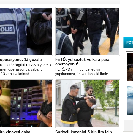
FOT
operasyonu: 13 gözaltı
FETÖ, yolsuzluk ve kara para
operasyonu!
l'da terör örgütü DEAŞ’a yönelik
enen operasyonda yabancı
FETÖ/PDY’nin güncel eğitim
 13 zanlı yakalandı.
yapılanması, üniversitedeki ihale
usulsüzlükleri ve kumar gelirlerinin
aklanması suçlarına karıştığı tespit
B
edilen toplam 133 şüpheli gözaltına
t
alındı.
dın cinayeti daha!
Suriyeli kuzenini 5 bin lira için