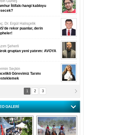
dın Güneş
mhur İttifakı hangi kabloyu
esecek?
ç. Dr. Ergül Halisçelik
S'de rekor puanlar, derin
pheler!
zım Şeherli
rok gruptan yeni yatırım: AVOYA
rmin Seçkin
celikli Görevimiz Tarımı
esteklemek
1
2
3
USUF BEREKET
kkat! Havalar ısınıyor!
EO GALERİ
lüfer Menekli Buzcular
z Hiç Kelebeklerin Sesini
uydunuz Mu?