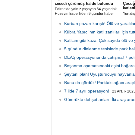
cesedi çürümüş halde bulundu
Çocuğ
katletti
Edirne'de yalnız yaşayan 64 yaşındaki
Hüseyin Esperli'den 9 gündür haber
Yurt dı
alamayan komşuları, evden gelen kötü
izne dö
koku üzerine Esperli'nin hayatını
yaşında
Kurban pazarı karıştı! Ölü ve yaralıla
kaybettiğini belirledi.
karısın
Kübra Yapıcı'nın katil zanlıları için tu
yerinde
gözaltı
Katliam gibi kaza! Çok sayıda ölü ve 
5 gündür dinlenme tesisinde park hal
DEAŞ operasyonunda çatışma! 7 polis
Boşanma aşamasındaki eşini boğarak 
Şeytani plan! Uyuşturucuyu hayvanları
10:39
Bunu da gördük! Parktaki ağacı araçla
7 ilde 7 ayrı operasyon!
23 Aralık 202
Gümrükte dehşet anları! İki araç arası