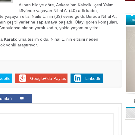
Alınan bilgiye göre, Ankara’nın Kalecik ilçesi Yalım
köyünde yaşayan Nihal A. (40) adlı kadın,
e yaşayan eltisi Naile E.’nin (39) evine geldi. Burada Nihal A.,
Ö
un çeşitli yerlerine saplamaya başladı. Olayı gören komşuları,
 Ambulansa alınan yaralı kadın, yolda yaşamını yitirdi.
a Karakolu'na teslim oldu. Nihal E.’nin eltisini neden
k yönlü araştırıyor.
weetle
Google+'da Paylaş
LinkedIn
umları