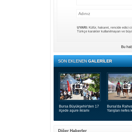
UYARI:
Küfür, hakaret, rencide edici cü
Türkçe karakter kullanılmayan ve büyü
Bu hab
SON EKLENEN
GALERİLER
Bursa Büyükşehir'den 17
Bursa'da Rahva
ilçede aşure ikramı
Yarışları nefes k
Diğer Haberler