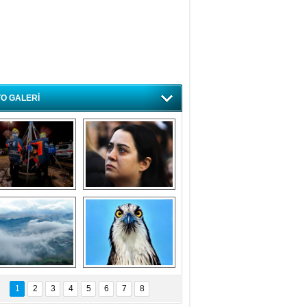
O GALERİ
ursa'da deprem 
Özlem ve minnetle 
atbikatı gerçeğini 
anıyoruz
aratmadı
Bursa'dan 
Balık Kartalı 
büyüleyen 
Bursa’da 
1
2
3
4
5
6
7
8
fotoğraflar
görüntülendi