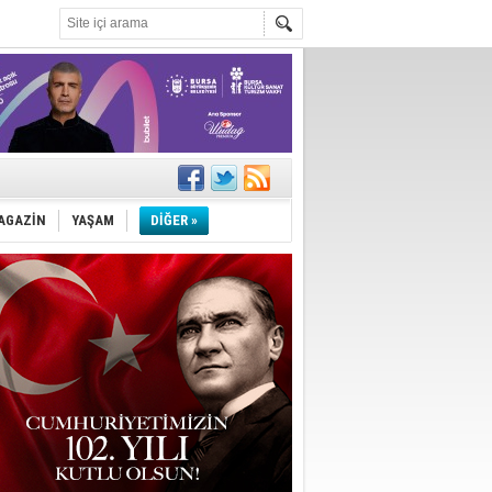
AGAZİN
YAŞAM
DİĞER »
!
''