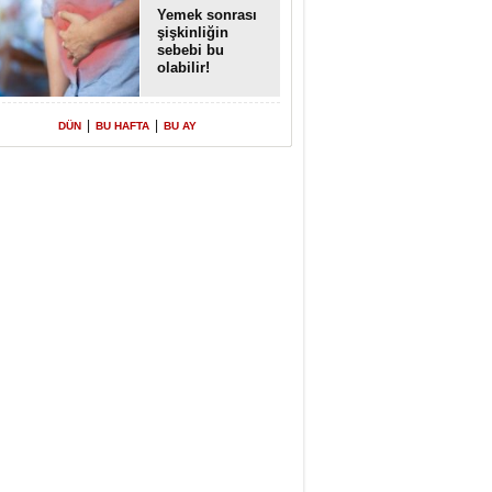
Yemek sonrası
şişkinliğin
sebebi bu
olabilir!
|
|
DÜN
BU HAFTA
BU AY