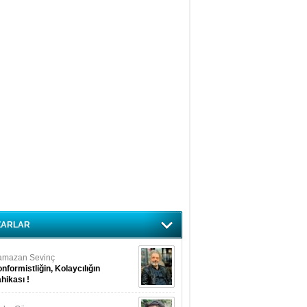
ZARLAR
amazan Sevinç
nformistliğin, Kolaycılığın
hikası !