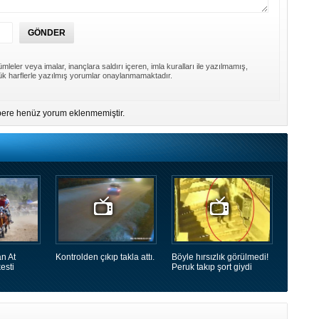
mleler veya imalar, inançlara saldırı içeren, imla kuralları ile yazılmamış,
k harflerle yazılmış yorumlar onaylanmamaktadır.
ere henüz yorum eklenmemiştir.
n At
Kontrolden çıkıp takla attı.
Böyle hırsızlık görülmedi!
esti
Peruk takıp şort giydi