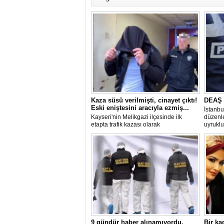
Kaza süsü verilmişti, cinayet çıktı!
DEAŞ 
Eski eniştesini aracıyla ezmiş...
İstanbu
Kayseri'nin Melikgazi ilçesinde ilk
düzenl
etapta trafik kazası olarak
uyruklu
değerlendirilen ölüm olayıyla ilgili
yürütülen soruşturma, olayın seyrini
tamamen değiştirdi.
9 gündür haber alınamıyordu,
Bir ka