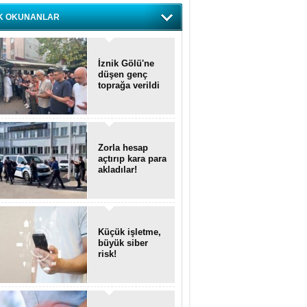
K OKUNANLAR
İznik Gölü'ne
düşen genç
toprağa verildi
Zorla hesap
açtırıp kara para
akladılar!
Küçük işletme,
büyük siber
risk!