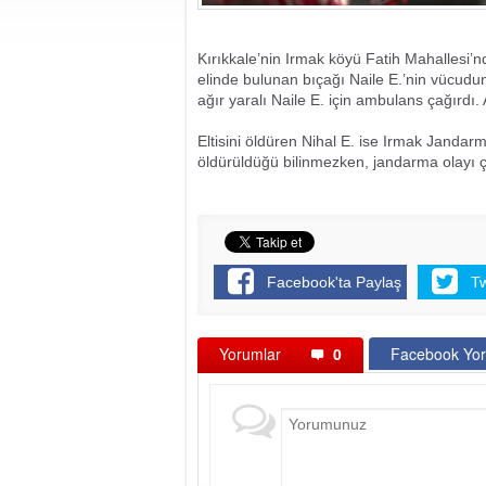
Kırıkkale’nin Irmak köyü Fatih Mahallesi’nd
elinde bulunan bıçağı Naile E.’nin vücudun
ağır yaralı Naile E. için ambulans çağırdı.
Eltisini öldüren Nihal E. ise Irmak Jandarm
öldürüldüğü bilinmezken, jandarma olayı ço
Facebook'ta Paylaş
T
Yorumlar
0
Facebook Yor