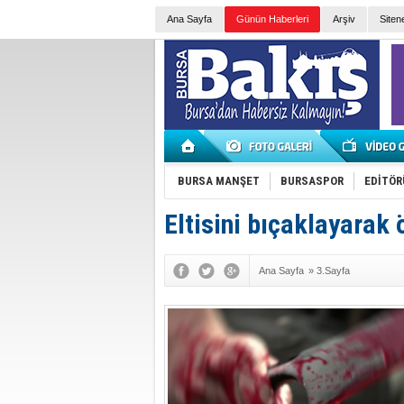
Ana Sayfa
Günün Haberleri
Arşiv
Siten
BURSA MANŞET
BURSASPOR
EDİTÖR
Eltisini bıçaklayarak 
Ana Sayfa
»
3.Sayfa