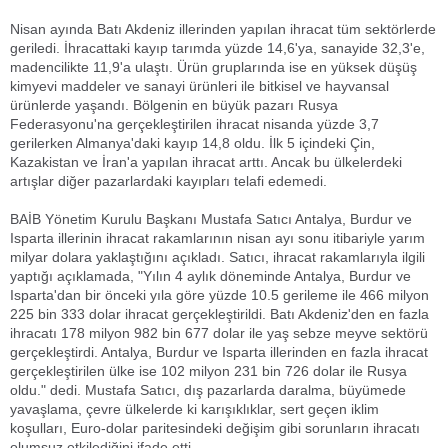
Nisan ayında Batı Akdeniz illerinden yapılan ihracat tüm sektörlerde
geriledi. İhracattaki kayıp tarımda yüzde 14,6'ya, sanayide 32,3'e,
madencilikte 11,9'a ulaştı. Ürün gruplarında ise en yüksek düşüş
kimyevi maddeler ve sanayi ürünleri ile bitkisel ve hayvansal
ürünlerde yaşandı. Bölgenin en büyük pazarı Rusya
Federasyonu'na gerçekleştirilen ihracat nisanda yüzde 3,7
gerilerken Almanya'daki kayıp 14,8 oldu. İlk 5 içindeki Çin,
Kazakistan ve İran'a yapılan ihracat arttı. Ancak bu ülkelerdeki
artışlar diğer pazarlardaki kayıpları telafi edemedi.
BAİB Yönetim Kurulu Başkanı Mustafa Satıcı Antalya, Burdur ve
Isparta illerinin ihracat rakamlarının nisan ayı sonu itibariyle yarım
milyar dolara yaklaştığını açıkladı. Satıcı, ihracat rakamlarıyla ilgili
yaptığı açıklamada, "Yılın 4 aylık döneminde Antalya, Burdur ve
Isparta'dan bir önceki yıla göre yüzde 10.5 gerileme ile 466 milyon
225 bin 333 dolar ihracat gerçekleştirildi. Batı Akdeniz'den en fazla
ihracatı 178 milyon 982 bin 677 dolar ile yaş sebze meyve sektörü
gerçekleştirdi. Antalya, Burdur ve Isparta illerinden en fazla ihracat
gerçekleştirilen ülke ise 102 milyon 231 bin 726 dolar ile Rusya
oldu." dedi. Mustafa Satıcı, dış pazarlarda daralma, büyümede
yavaşlama, çevre ülkelerde ki karışıklıklar, sert geçen iklim
koşulları, Euro-dolar paritesindeki değişim gibi sorunların ihracatı
olumsuz etkilediğini ifade etti.