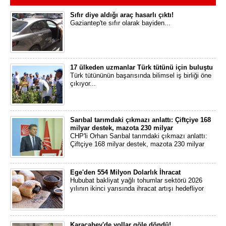
Sıfır diye aldığı araç hasarlı çıktı!
Gaziantep'te sıfır olarak bayiden...
17 ülkeden uzmanlar Türk tütünü için buluştu
Türk tütününün başarısında bilimsel iş birliği öne
çıkıyor...
Sarıbal tarımdaki çıkmazı anlattı: Çiftçiye 168
milyar destek, mazota 230 milyar
CHP'li Orhan Sarıbal tarımdaki çıkmazı anlattı:
Çiftçiye 168 milyar destek, mazota 230 milyar
Ege'den 554 Milyon Dolarlık İhracat
Hububat bakliyat yağlı tohumlar sektörü 2026
yılının ikinci yarısında ihracat artışı hedefliyor
Karacabey'de yollar göle döndü!