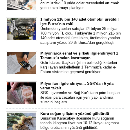
önümüzdeki 10 yılda dolar rezervlerini artırmak
yerine azaltmayı planlıyor.
1 milyon 216 bin 140 adet otomobil üretildi!
İşte Bursa'nın rolü
Üretimden yapılan satışlar 24 trilyon 28 milyar
700 milyon TL oldu. Türkiye’de 1 milyon 216 bin
140 adet otomobil üretilirken, üretimden yapılan
satışların yüzde 29,8'i Bursa'dan gerçekleşti
Milyonlarca esnaf ve şirketi ilgilendiriyor! 1
Temmuz'u sakın kaçırmayın
Gelir İdaresi Başkanlığı'nın belirlediği kriterleri
karşılayan mükelleflerin 1 Temmuz'a kadar e-
Fatura sistemine geçmesi gerekiyor.
Milyonları ilgilendiriyor... SGK'dan 6 yıla
varan taksit
SGK, işverenler ve Bağ-Kur'luların prim borçları
ile idari para cezaları için yeni yapılandırma
sürecini başlattı.
Kuru soğan çiftçinin yüzünü güldürdü
Bursa'nın Karacabey ilçesinde kuru soğanın
tarlada kilogram fiyatının 10-12 liraya ulaşması
bölge üreticisinin yüzünü güldürdü.