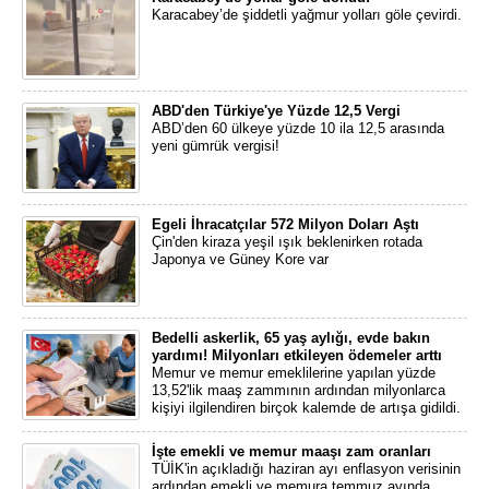
Karacabey’de şiddetli yağmur yolları göle çevirdi.
ABD'den Türkiye'ye Yüzde 12,5 Vergi
ABD’den 60 ülkeye yüzde 10 ila 12,5 arasında
yeni gümrük vergisi!
Egeli İhracatçılar 572 Milyon Doları Aştı
Çin'den kiraza yeşil ışık beklenirken rotada
Japonya ve Güney Kore var
Bedelli askerlik, 65 yaş aylığı, evde bakın
yardımı! Milyonları etkileyen ödemeler arttı
Memur ve memur emeklilerine yapılan yüzde
13,52'lik maaş zammının ardından milyonlarca
kişiyi ilgilendiren birçok kalemde de artışa gidildi.
İşte emekli ve memur maaşı zam oranları
TÜİK'in açıkladığı haziran ayı enflasyon verisinin
ardından emekli ve memura temmuz ayında