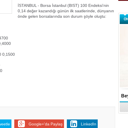
İSTANBUL - Borsa İstanbul (BIST) 100 Endeksi'nin
0,14 değer kazandığı günün ilk saatlerinde, dünyanın
önde gelen borsalarında son durum şöyle oluştu:
Ö
,4700
0,4000
0 0,1500
0
00
Bey
weetle
Google+'da Paylaş
LinkedIn