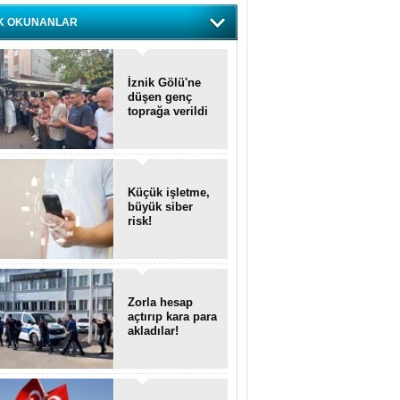
K OKUNANLAR
İznik Gölü'ne
düşen genç
toprağa verildi
Küçük işletme,
büyük siber
risk!
Zorla hesap
açtırıp kara para
akladılar!