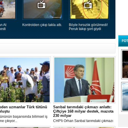
n At
Kontrolden çıkıp takla attı.
Böyle hırsızlık görülmedi!
esti
Peruk takıp şort giydi
FOT
B
t
eden uzmanlar Türk tütünü
Sarıbal tarımdaki çıkmazı anlattı:
uluştu
Çiftçiye 168 milyar destek, mazota
230 milyar
tününün başarısında bilimsel iş
öne çıkıyor...
CHP'li Orhan Sarıbal tarımdaki çıkmazı
anlattı: Çiftçiye 168 milyar destek,