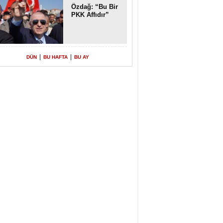
Özdağ: “Bu Bir
PKK Affıdır”
|
|
DÜN
BU HAFTA
BU AY