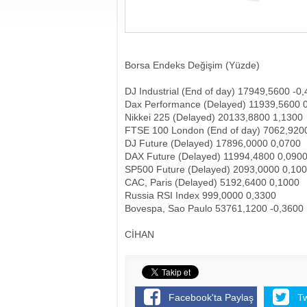
Borsa Endeks Değişim (Yüzde)
DJ Industrial (End of day) 17949,5600 -0
Dax Performance (Delayed) 11939,5600 
Nikkei 225 (Delayed) 20133,8800 1,1300
FTSE 100 London (End of day) 7062,920
DJ Future (Delayed) 17896,0000 0,0700
DAX Future (Delayed) 11994,4800 0,090
SP500 Future (Delayed) 2093,0000 0,10
CAC, Paris (Delayed) 5192,6400 0,1000
Russia RSI Index 999,0000 0,3300
Bovespa, Sao Paulo 53761,1200 -0,3600
CİHAN
Facebook'ta Paylaş
T