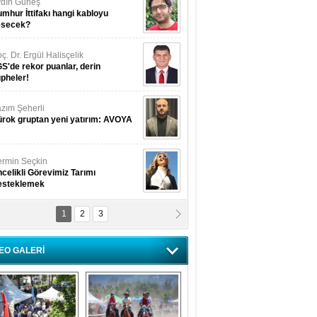
dın Güneş
mhur İttifakı hangi kabloyu
esecek?
ç. Dr. Ergül Halisçelik
S'de rekor puanlar, derin
pheler!
zım Şeherli
rok gruptan yeni yatırım: AVOYA
rmin Seçkin
celikli Görevimiz Tarımı
esteklemek
1
2
3
USUF BEREKET
kkat! Havalar ısınıyor!
EO GALERİ
lüfer Menekli Buzcular
z Hiç Kelebeklerin Sesini
uydunuz Mu?