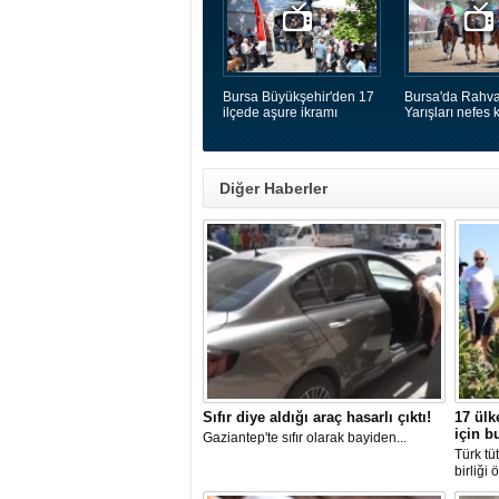
Bursa Büyükşehir'den 17
Bursa'da Rahva
ilçede aşure ikramı
Yarışları nefes k
Diğer Haberler
Sıfır diye aldığı araç hasarlı çıktı!
17 ülk
için b
Gaziantep'te sıfır olarak bayiden...
Türk tü
birliği 