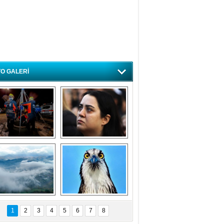
O GALERİ
ursa'da deprem 
Özlem ve minnetle 
atbikatı gerçeğini 
anıyoruz
aratmadı
Bursa'dan 
Balık Kartalı 
büyüleyen 
Bursa’da 
1
2
3
4
5
6
7
8
fotoğraflar
görüntülendi