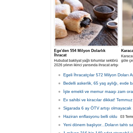
Ege'den 554 Milyon Dolarlık
Karaca
İhracat
Karacab
Hububat bakliyat yağlı tohumlar sektörü
göle çe
2026 yılının ikinci yarısında ihracat artışı
hedefliyor
Egeli İhracatçılar 572 Milyon Doları A
Bedelli askerlik, 65 yaş aylığı, evde 
2026 Cuma 11:10
İşte emekli ve memur maaşı zam ora
Ev sahibi ve kiracılar dikkat! Temmuz a
Sigarada 6 ay ÖTV artışı olmayacak
Haziran enflasyonu belli oldu
03 Tem
Yeni dönem başlıyor...Doların tahtı sa