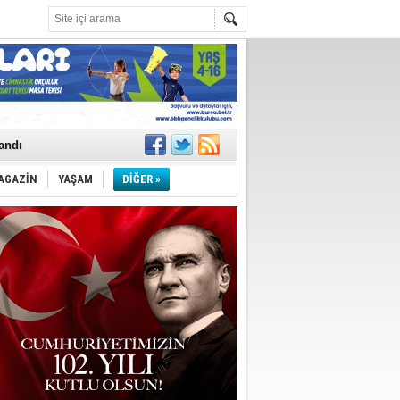
landı
AGAZİN
YAŞAM
DİĞER »