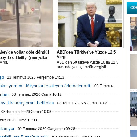
mazota 230 milyar
ÇO
bey'de yollar göle döndü!
ABD'den Türkiye'ye Yüzde 12,5
Vergi
ey’de şiddetli yağmur yolları
virdi.
ABD’den 60 ülkeye yüzde 10 ila 12,5
arasında yeni gümrük vergisi!
ştı
23 Temmuz 2026 Perşembe 14:13
bakın yardımı! Milyonları etkileyen ödemeler arttı
03 Temmuz
nları
03 Temmuz 2026 Cuma 10:12
yı kira artış oranı belli oldu
03 Temmuz 2026 Cuma 10:08
03 Temmuz 2026 Cuma 10:08
muz 2026 Cuma 10:03
llanıyor
01 Temmuz 2026 Çarşamba 09:28