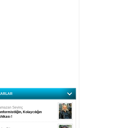
ZARLAR
amazan Sevinç
nformistliğin, Kolaycılığın
hikası !