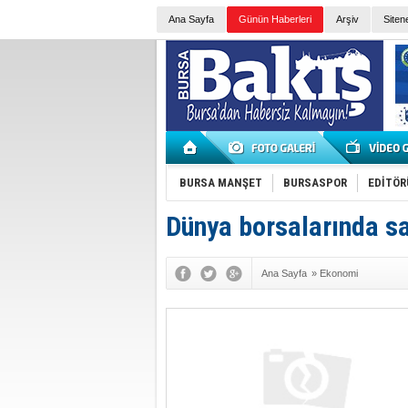
Ana Sayfa
Günün Haberleri
Arşiv
Siten
BURSA MANŞET
BURSASPOR
EDİTÖR
Dünya borsalarında s
Ana Sayfa
»
Ekonomi