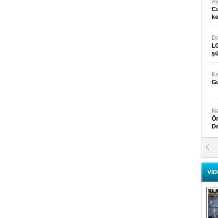
Ay
Cu
k
Do
LG
şü
Ka
Gü
Ne
Ön
D
Y
Di
VİD
Ni
Si
D