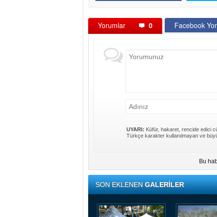
Yorumlar
0
Facebook Yor
UYARI:
Küfür, hakaret, rencide edici cü
Türkçe karakter kullanılmayan ve büyü
Bu hab
SON EKLENEN
GALERİLER