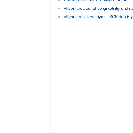
1 milyon 216 bin 140 adet otomobil üre
Milyonlarca esnaf ve şirketi ilgilend
Milyonları ilgilendiriyor... SGK'dan 6 y