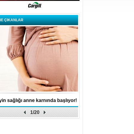
NE ÇIKANLAR
in sağlığı anne karnında başlıyor!
Küçük işletme, büyük 
1/20