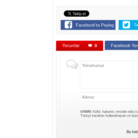
Facebook'ta Paylaş
T
Yorumlar
0
Facebook Yor
UYARI:
Küfür, hakaret, rencide edici cü
Türkçe karakter kullanılmayan ve büyü
Bu hab