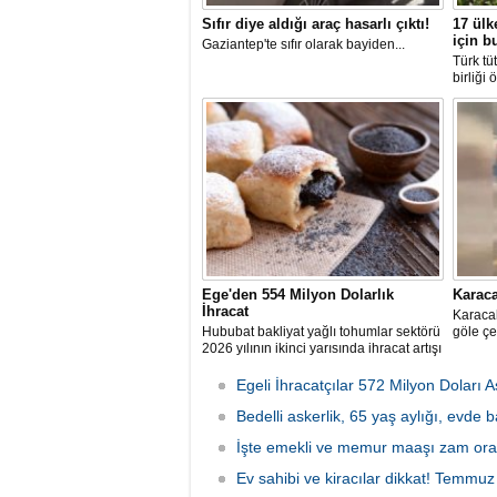
Sıfır diye aldığı araç hasarlı çıktı!
17 ülk
için b
Gaziantep'te sıfır olarak bayiden...
Türk tü
birliği 
Ege'den 554 Milyon Dolarlık
Karaca
İhracat
Karacab
Hububat bakliyat yağlı tohumlar sektörü
göle çe
2026 yılının ikinci yarısında ihracat artışı
hedefliyor
Egeli İhracatçılar 572 Milyon Doları A
Bedelli askerlik, 65 yaş aylığı, evde 
2026 Cuma 11:10
İşte emekli ve memur maaşı zam ora
Ev sahibi ve kiracılar dikkat! Temmuz a