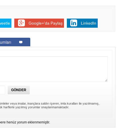
weetle
Google+'da Paylaş
LinkedIn
umları
mleler veya imalar, inançlara saldırı içeren, imla kuralları ile yazılmamış,
k harflerle yazılmış yorumlar onaylanmamaktadır.
ere henüz yorum eklenmemiştir.