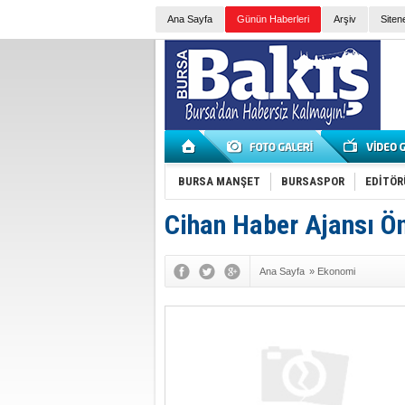
Ana Sayfa
Günün Haberleri
Arşiv
Siten
BURSA MANŞET
BURSASPOR
EDİTÖR
Cihan Haber Ajansı Ö
Ana Sayfa
»
Ekonomi