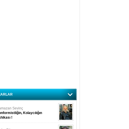
ZARLAR
amazan Sevinç
nformistliğin, Kolaycılığın
hikası !