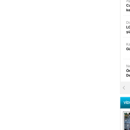
Ay
Cu
k
Do
LG
şü
Ka
Gü
Ne
Ön
D
Y
Di
VİD
Ni
Si
D