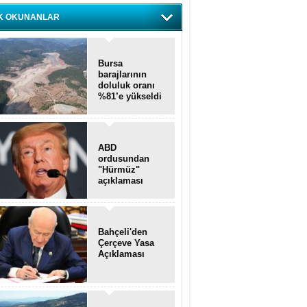
K OKUNANLAR
Bursa
barajlarının
doluluk oranı
%81’e yükseldi
ABD
ordusundan
"Hürmüz"
açıklaması
Bahçeli'den
Çerçeve Yasa
Açıklaması