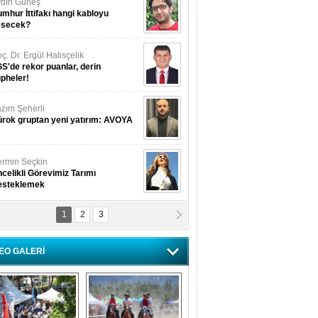
dın Güneş
mhur İttifakı hangi kabloyu
esecek?
ç. Dr. Ergül Halisçelik
S'de rekor puanlar, derin
pheler!
zım Şeherli
rok gruptan yeni yatırım: AVOYA
rmin Seçkin
celikli Görevimiz Tarımı
esteklemek
1
2
3
USUF BEREKET
kkat! Havalar ısınıyor!
EO GALERİ
lüfer Menekli Buzcular
z Hiç Kelebeklerin Sesini
uydunuz Mu?