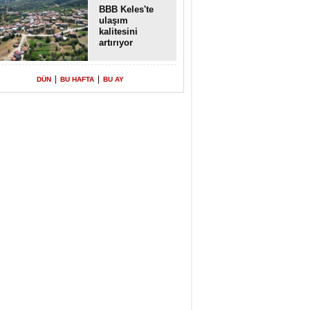
BBB Keles'te
ulaşım
kalitesini
artırıyor
|
|
DÜN
BU HAFTA
BU AY