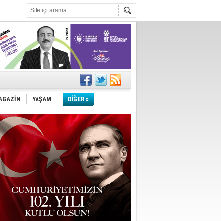
k ihracat
AGAZİN
YAŞAM
DİĞER »