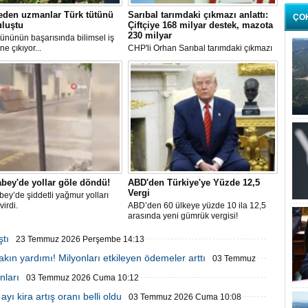
eden uzmanlar Türk tütünü
Sarıbal tarımdaki çıkmazı anlattı:
ÇO
uluştu
Çiftçiye 168 milyar destek, mazota
230 milyar
tününün başarısında bilimsel iş
öne çıkıyor...
CHP'li Orhan Sarıbal tarımdaki çıkmazı
anlattı: Çiftçiye 168 milyar destek,
mazota 230 milyar
bey'de yollar göle döndü!
ABD'den Türkiye'ye Yüzde 12,5
Vergi
ey’de şiddetli yağmur yolları
virdi.
ABD’den 60 ülkeye yüzde 10 ila 12,5
arasında yeni gümrük vergisi!
ştı
23 Temmuz 2026 Perşembe 14:13
bakın yardımı! Milyonları etkileyen ödemeler arttı
03 Temmuz
nları
03 Temmuz 2026 Cuma 10:12
yı kira artış oranı belli oldu
03 Temmuz 2026 Cuma 10:08