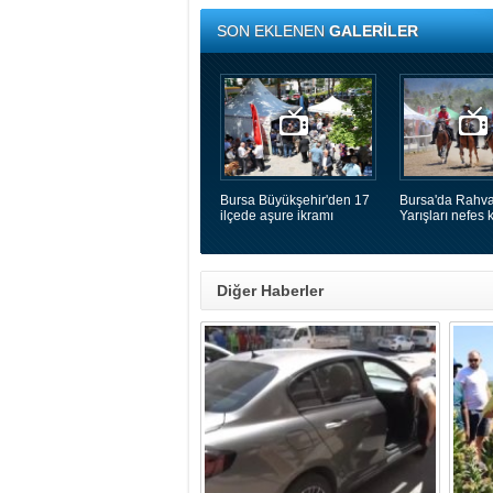
SON EKLENEN
GALERİLER
Bursa Büyükşehir'den 17
Bursa'da Rahva
ilçede aşure ikramı
Yarışları nefes k
Diğer Haberler