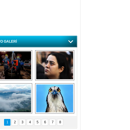
O GALERİ
ursa'da deprem 
Özlem ve minnetle 
atbikatı gerçeğini 
anıyoruz
aratmadı
Bursa'dan 
Balık Kartalı 
büyüleyen 
Bursa’da 
1
2
3
4
5
6
7
8
fotoğraflar
görüntülendi