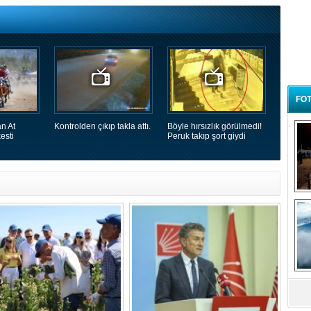
FOT
n At
Kontrolden çıkıp takla attı.
Böyle hırsızlık görülmedi!
esti
Peruk takıp şort giydi
B
t