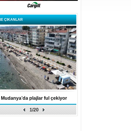
NE ÇIKANLAR
Mudanya’da plajlar ful çekiyor
BBB Keles'te ulaşım kalit
1/20