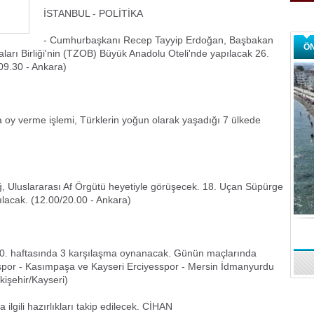
İSTANBUL - POLİTİKA
- Cumhurbaşkanı Recep Tayyip Erdoğan, Başbakan
Ö
ları Birliği'nin (TZOB) Büyük Anadolu Oteli'nde yapılacak 26.
09.30 - Ankara)
da oy verme işlemi, Türklerin yoğun olarak yaşadığı 7 ülkede
 Uluslararası Af Örgütü heyetiyle görüşecek. 18. Uçan Süpürge
tılacak. (12.00/20.00 - Ankara)
0. haftasında 3 karşılaşma oynanacak. Günün maçlarında
spor - Kasımpaşa ve Kayseri Erciyesspor - Mersin İdmanyurdu
kişehir/Kayseri)
 ilgili hazırlıkları takip edilecek. CİHAN