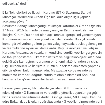
edilecektir." dedi.
Bilgi Teknolojileri ve İletişim Kurumu (BTK) Savunma Sanayi
Müsteşar Yardımcısı Orhan Öğe'nin iddialarıyla ilgili yapılan
açıklama şöyle: "
Savunma Sanayi Müsteşarlığı Müsteşar Yardımcısı Orhan Öğe'nin
17 Nisan 2015 tarihinde basına yansıyan Bilgi Teknolojileri ve
İletişim Kurumu'nu hedef alan açıklamaları gerçekleri yansıtmayan,
Kurumumuzu yıpratmaya yönelik açıklamalardır. Bu açıklamalar
kamu görevi yerine getiren şahsa yakışmayacak, devlet geleneğine
ve teamüllerine aykırı açıklamalardır. Bilgi Teknolojileri ve İletişim
Kurumu, Anayasa ve yasaların kendisine verdiği yetkiler çerçevesin
de faaliyet gösteren, ülkemizin iletişim ve bilgi teknolojileri alanında
geldiği göz kamaştırıcı durumun en önemli aktörlerinden birisidir.
Bilgi Teknolojileri ve İletişim Kurumu'nun telefon dinlemesi yapmak
gibi bir görevi bulunmamaktadır. Mevzuatlar çerçevesinde ve
mahkeme kararları doğrultusunda telefon dinlemeleri Kanunda
kendisine bu görev verilenler tarafından yapılmaktadır.
Basına yansıyan açıklamalarda yer alan BTK'nın yabancı
teknolojilerle 4G lisanslarını vereceğine yönelik beyanlar gerçeği
hiçbir suretle yansıtmamaktadır. Bilindiği üzere, 5809 sayılı kanuna
göre Bakanlık politikaları doğrultusunda 4G yetkilendirmesinde yerli