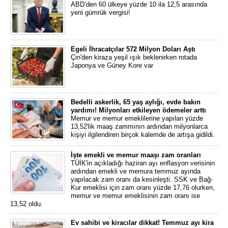
ABD’den 60 ülkeye yüzde 10 ila 12,5 arasında
yeni gümrük vergisi!
Egeli İhracatçılar 572 Milyon Doları Aştı
Çin'den kiraza yeşil ışık beklenirken rotada
Japonya ve Güney Kore var
Bedelli askerlik, 65 yaş aylığı, evde bakın
yardımı! Milyonları etkileyen ödemeler arttı
Memur ve memur emeklilerine yapılan yüzde
13,52'lik maaş zammının ardından milyonlarca
kişiyi ilgilendiren birçok kalemde de artışa gidildi.
İşte emekli ve memur maaşı zam oranları
TÜİK'in açıkladığı haziran ayı enflasyon verisinin
ardından emekli ve memura temmuz ayında
yapılacak zam oranı da kesinleşti. SSK ve Bağ-
Kur emeklisi için zam oranı yüzde 17,76 olurken,
memur ve memur emeklisinin zam oranı ise
13,52 oldu.
Ev sahibi ve kiracılar dikkat! Temmuz ayı kira