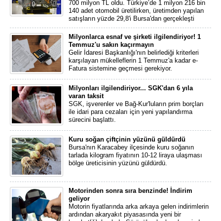
700 milyon TL oldu. Türkiye’de 1 milyon 216 bin
140 adet otomobil üretilirken, üretimden yapılan
satışların yüzde 29,8'i Bursa'dan gerçekleşti
Milyonlarca esnaf ve şirketi ilgilendiriyor! 1
Temmuz'u sakın kaçırmayın
Gelir İdaresi Başkanlığı'nın belirlediği kriterleri
karşılayan mükelleflerin 1 Temmuz'a kadar e-
Fatura sistemine geçmesi gerekiyor.
Milyonları ilgilendiriyor... SGK'dan 6 yıla
varan taksit
SGK, işverenler ve Bağ-Kur'luların prim borçları
ile idari para cezaları için yeni yapılandırma
sürecini başlattı.
Kuru soğan çiftçinin yüzünü güldürdü
Bursa'nın Karacabey ilçesinde kuru soğanın
tarlada kilogram fiyatının 10-12 liraya ulaşması
bölge üreticisinin yüzünü güldürdü.
Motorinden sonra sıra benzinde! İndirim
geliyor
Motorin fiyatlarında arka arkaya gelen indirimlerin
ardından akaryakıt piyasasında yeni bir