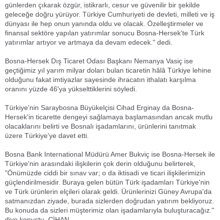
günlerden çıkarak özgür, istikrarlı, cesur ve güvenilir bir şekilde
geleceğe doğru yürüyor. Türkiye Cumhuriyeti de devleti, milleti ve iş
dünyası ile hep onun yanında oldu ve olacak. Özelleştirmeler ve
finansal sektöre yapılan yatırımlar sonucu Bosna-Hersek'te Türk
yatırımlar artıyor ve artmaya da devam edecek." dedi.
Bosna-Hersek Dış Ticaret Odası Başkanı Nemanya Vasiç ise
geçtiğimiz yıl yarım milyar doları bulan ticaretin hâlâ Türkiye lehine
olduğunu fakat imtiyazlar sayesinde ihracatın ithalatı karşılma
oranını yüzde 46'ya yükselttiklerini söyledi.
Türkiye'nin Saraybosna Büyükelçisi Cihad Erginay da Bosna-
Hersek'in ticarette dengeyi sağlamaya başlamasından ancak mutlu
olacaklarını belirti ve Bosnalı işadamlarını, ürünlerini tanıtmak
üzere Türkiye'ye davet etti.
Bosna Bank International Müdürü Amer Bukviç ise Bosna-Hersek ile
Türkiye'nin arasındaki ilişkilerin çok derin olduğunu belirterek,
"Önümüzde ciddi bir sınav var; o da iktisadi ve ticari ilişkilerimizin
güçlendirilmesidir. Buraya gelen bütün Türk işadamları Türkiye'nin
ve Türk ürünlerin elçileri olarak geldi. Ürünlerinizi Güney Avrupa'da
satmanızdan ziyade, burada sizlerden doğrudan yatırım bekliyoruz.
Bu konuda da sizleri müşterimiz olan işadamlarıyla buluşturacağız."
diye konuştu. CİHAN