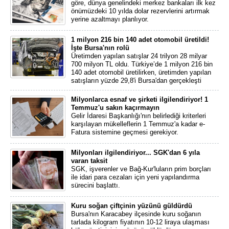
göre, dünya genelindeki merkez bankaları ilk kez
önümüzdeki 10 yılda dolar rezervlerini artırmak
yerine azaltmayı planlıyor.
1 milyon 216 bin 140 adet otomobil üretildi!
İşte Bursa'nın rolü
Üretimden yapılan satışlar 24 trilyon 28 milyar
700 milyon TL oldu. Türkiye’de 1 milyon 216 bin
140 adet otomobil üretilirken, üretimden yapılan
satışların yüzde 29,8'i Bursa'dan gerçekleşti
Milyonlarca esnaf ve şirketi ilgilendiriyor! 1
Temmuz'u sakın kaçırmayın
Gelir İdaresi Başkanlığı'nın belirlediği kriterleri
karşılayan mükelleflerin 1 Temmuz'a kadar e-
Fatura sistemine geçmesi gerekiyor.
Milyonları ilgilendiriyor... SGK'dan 6 yıla
varan taksit
SGK, işverenler ve Bağ-Kur'luların prim borçları
ile idari para cezaları için yeni yapılandırma
sürecini başlattı.
Kuru soğan çiftçinin yüzünü güldürdü
Bursa'nın Karacabey ilçesinde kuru soğanın
tarlada kilogram fiyatının 10-12 liraya ulaşması