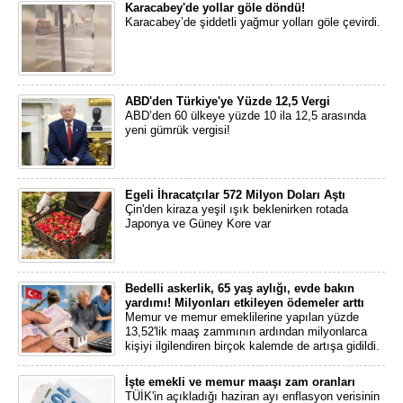
Karacabey'de yollar göle döndü!
Karacabey’de şiddetli yağmur yolları göle çevirdi.
ABD'den Türkiye'ye Yüzde 12,5 Vergi
ABD’den 60 ülkeye yüzde 10 ila 12,5 arasında
yeni gümrük vergisi!
Egeli İhracatçılar 572 Milyon Doları Aştı
Çin'den kiraza yeşil ışık beklenirken rotada
Japonya ve Güney Kore var
Bedelli askerlik, 65 yaş aylığı, evde bakın
yardımı! Milyonları etkileyen ödemeler arttı
Memur ve memur emeklilerine yapılan yüzde
13,52'lik maaş zammının ardından milyonlarca
kişiyi ilgilendiren birçok kalemde de artışa gidildi.
İşte emekli ve memur maaşı zam oranları
TÜİK'in açıkladığı haziran ayı enflasyon verisinin