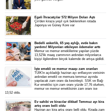
Egeli İhracatçılar 572 Milyon Doları Aştı
Çin'den kiraza yeşil ışık beklenirken rotada
Japonya ve Güney Kore var
Bedelli askerlik, 65 yaş aylığı, evde bakın
yardımı! Milyonları etkileyen ödemeler arttı
Memur ve memur emeklilerine yapılan yüzde
13,52'lik maaş zammının ardından milyonlarca
kişiyi ilgilendiren birçok kalemde de artışa gidildi.
İşte emekli ve memur maaşı zam oranları
TÜİK'in açıkladığı haziran ayı enflasyon verisinin
ardından emekli ve memura temmuz ayında
yapılacak zam oranı da kesinleşti. SSK ve Bağ-
Kur emeklisi için zam oranı yüzde 17,76 olurken,
memur ve memur emeklisinin zam oranı ise
13,52 oldu.
Ev sahibi ve kiracılar dikkat! Temmuz ayı kira
artış oranı belli oldu
Haziran ayı kira artış oranı belli oldu. Kirada zam