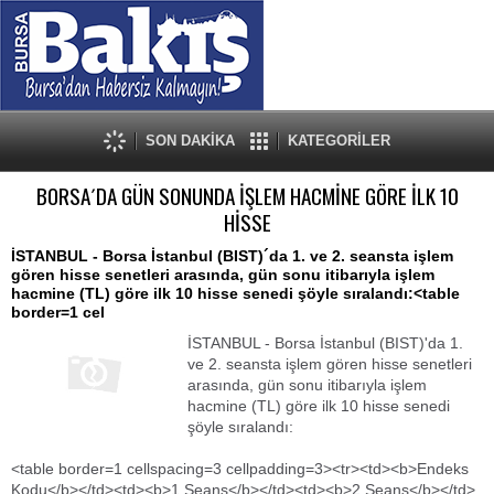
SON DAKİKA
KATEGORİLER
BORSA´DA GÜN SONUNDA İŞLEM HACMİNE GÖRE İLK 10
HİSSE
İSTANBUL - Borsa İstanbul (BIST)´da 1. ve 2. seansta işlem
gören hisse senetleri arasında, gün sonu itibarıyla işlem
hacmine (TL) göre ilk 10 hisse senedi şöyle sıralandı:<table
border=1 cel
İSTANBUL - Borsa İstanbul (BIST)'da 1.
ve 2. seansta işlem gören hisse senetleri
arasında, gün sonu itibarıyla işlem
hacmine (TL) göre ilk 10 hisse senedi
şöyle sıralandı:
<table border=1 cellspacing=3 cellpadding=3><tr><td><b>Endeks
Kodu</b></td><td><b>1.Seans</b></td><td><b>2.Seans</b></td>