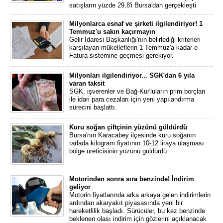
satışların yüzde 29,8'i Bursa'dan gerçekleşti
Milyonlarca esnaf ve şirketi ilgilendiriyor! 1
Temmuz'u sakın kaçırmayın
Gelir İdaresi Başkanlığı'nın belirlediği kriterleri
karşılayan mükelleflerin 1 Temmuz'a kadar e-
Fatura sistemine geçmesi gerekiyor.
Milyonları ilgilendiriyor... SGK'dan 6 yıla
varan taksit
SGK, işverenler ve Bağ-Kur'luların prim borçları
ile idari para cezaları için yeni yapılandırma
sürecini başlattı.
Kuru soğan çiftçinin yüzünü güldürdü
Bursa'nın Karacabey ilçesinde kuru soğanın
tarlada kilogram fiyatının 10-12 liraya ulaşması
bölge üreticisinin yüzünü güldürdü.
Motorinden sonra sıra benzinde! İndirim
geliyor
Motorin fiyatlarında arka arkaya gelen indirimlerin
ardından akaryakıt piyasasında yeni bir
hareketlilik başladı. Sürücüler, bu kez benzinde
beklenen olası indirim için gözlerini açıklanacak