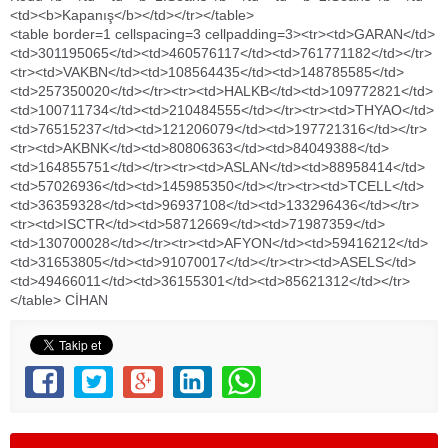
<td><b>Kapanış</b></td></tr></table>
<table border=1 cellspacing=3 cellpadding=3><tr><td>GARAN</td>
<td>301195065</td><td>460576117</td><td>761771182</td></tr>
<tr><td>VAKBN</td><td>108564435</td><td>148785585</td>
<td>257350020</td></tr><tr><td>HALKB</td><td>109772821</td>
<td>100711734</td><td>210484555</td></tr><tr><td>THYAO</td>
<td>76515237</td><td>121206079</td><td>197721316</td></tr>
<tr><td>AKBNK</td><td>80806363</td><td>84049388</td>
<td>164855751</td></tr><tr><td>ASLAN</td><td>88958414</td>
<td>57026936</td><td>145985350</td></tr><tr><td>TCELL</td>
<td>36359328</td><td>96937108</td><td>133296436</td></tr>
<tr><td>ISCTR</td><td>58712669</td><td>71987359</td>
<td>130700028</td></tr><tr><td>AFYON</td><td>59416212</td>
<td>31653805</td><td>91070017</td></tr><tr><td>ASELS</td>
<td>49466011</td><td>36155301</td><td>85621312</td></tr>
</table> CİHAN