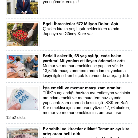
yeni gümrük vergisi!
Egeli İhracatçılar 572 Milyon Doları Aştı
Çin'den kiraza yeşil ışık beklenirken rotada
Japonya ve Güney Kore var
Bedelli askerlik, 65 yaş aylığı, evde bakın
yardımı! Milyonları etkileyen ödemeler arttı
Memur ve memur emeklilerine yapılan yüzde
13,52'lik maaş zammının ardından milyonlarca
kişiyi ilgilendiren birçok kalemde de artışa gidildi.
İşte emekli ve memur maaşı zam oranları
TÜİK'in açıkladığı haziran ayı enflasyon verisinin
ardından emekli ve memura temmuz ayında
yapılacak zam oranı da kesinleşti. SSK ve Bağ-
Kur emeklisi için zam oranı yüzde 17,76 olurken,
memur ve memur emeklisinin zam oranı ise
13,52 oldu.
Ev sahibi ve kiracılar dikkat! Temmuz ayı kira
artış oranı belli oldu