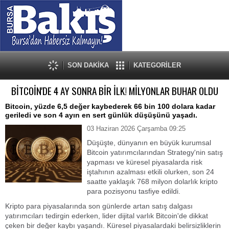
SON DAKİKA
KATEGORİLER
BİTCOİN'DE 4 AY SONRA BİR İLK! MİLYONLAR BUHAR OLDU
Bitcoin, yüzde 6,5 değer kaybederek 66 bin 100 dolara kadar
geriledi ve son 4 ayın en sert günlük düşüşünü yaşadı.
03 Haziran 2026 Çarşamba 09:25
Düşüşte, dünyanın en büyük kurumsal
Bitcoin yatırımcılarından Strategy'nin satış
yapması ve küresel piyasalarda risk
iştahının azalması etkili olurken, son 24
saatte yaklaşık 768 milyon dolarlık kripto
para pozisyonu tasfiye edildi.
Kripto para piyasalarında son günlerde artan satış dalgası
yatırımcıları tedirgin ederken, lider dijital varlık Bitcoin'de dikkat
çeken bir değer kaybı yaşandı. Küresel piyasalardaki belirsizliklerin