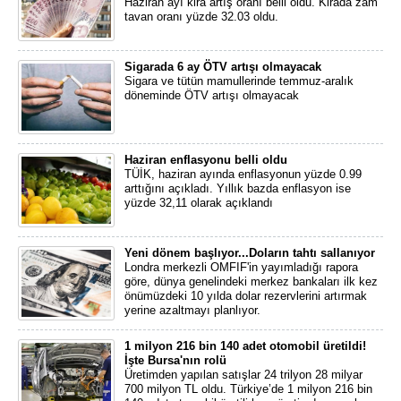
Haziran ayı kira artış oranı belli oldu. Kirada zam
tavan oranı yüzde 32.03 oldu.
Sigarada 6 ay ÖTV artışı olmayacak
Sigara ve tütün mamullerinde temmuz-aralık
döneminde ÖTV artışı olmayacak
Haziran enflasyonu belli oldu
TÜİK, haziran ayında enflasyonun yüzde 0.99
arttığını açıkladı. Yıllık bazda enflasyon ise
yüzde 32,11 olarak açıklandı
Yeni dönem başlıyor...Doların tahtı sallanıyor
Londra merkezli OMFIF'in yayımladığı rapora
göre, dünya genelindeki merkez bankaları ilk kez
önümüzdeki 10 yılda dolar rezervlerini artırmak
yerine azaltmayı planlıyor.
1 milyon 216 bin 140 adet otomobil üretildi!
İşte Bursa'nın rolü
Üretimden yapılan satışlar 24 trilyon 28 milyar
700 milyon TL oldu. Türkiye’de 1 milyon 216 bin