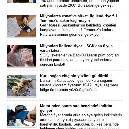
140 adet otomobil üretilirken, üretimden yapılan
satışların yüzde 29,8'i Bursa'dan gerçekleşti
Milyonlarca esnaf ve şirketi ilgilendiriyor! 1
Temmuz'u sakın kaçırmayın
Gelir İdaresi Başkanlığı'nın belirlediği kriterleri
karşılayan mükelleflerin 1 Temmuz'a kadar e-
Fatura sistemine geçmesi gerekiyor.
Milyonları ilgilendiriyor... SGK'dan 6 yıla
varan taksit
SGK, işverenler ve Bağ-Kur'luların prim borçları
ile idari para cezaları için yeni yapılandırma
sürecini başlattı.
Kuru soğan çiftçinin yüzünü güldürdü
Bursa'nın Karacabey ilçesinde kuru soğanın
tarlada kilogram fiyatının 10-12 liraya ulaşması
bölge üreticisinin yüzünü güldürdü.
Motorinden sonra sıra benzinde! İndirim
geliyor
Motorin fiyatlarında arka arkaya gelen indirimlerin
ardından akaryakıt piyasasında yeni bir
hareketlilik başladı. Sürücüler, bu kez benzinde
beklenen olası indirim için gözlerini açıklanacak