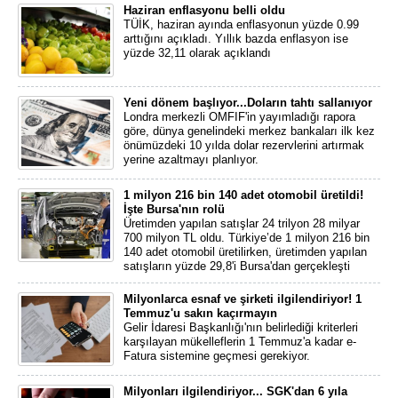
Haziran enflasyonu belli oldu
TÜİK, haziran ayında enflasyonun yüzde 0.99
arttığını açıkladı. Yıllık bazda enflasyon ise
yüzde 32,11 olarak açıklandı
Yeni dönem başlıyor...Doların tahtı sallanıyor
Londra merkezli OMFIF'in yayımladığı rapora
göre, dünya genelindeki merkez bankaları ilk kez
önümüzdeki 10 yılda dolar rezervlerini artırmak
yerine azaltmayı planlıyor.
1 milyon 216 bin 140 adet otomobil üretildi!
İşte Bursa'nın rolü
Üretimden yapılan satışlar 24 trilyon 28 milyar
700 milyon TL oldu. Türkiye’de 1 milyon 216 bin
140 adet otomobil üretilirken, üretimden yapılan
satışların yüzde 29,8'i Bursa'dan gerçekleşti
Milyonlarca esnaf ve şirketi ilgilendiriyor! 1
Temmuz'u sakın kaçırmayın
Gelir İdaresi Başkanlığı'nın belirlediği kriterleri
karşılayan mükelleflerin 1 Temmuz'a kadar e-
Fatura sistemine geçmesi gerekiyor.
Milyonları ilgilendiriyor... SGK'dan 6 yıla