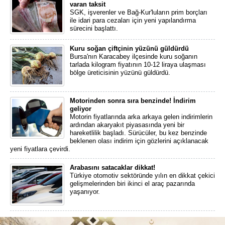
varan taksit
SGK, işverenler ve Bağ-Kur'luların prim borçları
ile idari para cezaları için yeni yapılandırma
sürecini başlattı.
Kuru soğan çiftçinin yüzünü güldürdü
Bursa'nın Karacabey ilçesinde kuru soğanın
tarlada kilogram fiyatının 10-12 liraya ulaşması
bölge üreticisinin yüzünü güldürdü.
Motorinden sonra sıra benzinde! İndirim
geliyor
Motorin fiyatlarında arka arkaya gelen indirimlerin
ardından akaryakıt piyasasında yeni bir
hareketlilik başladı. Sürücüler, bu kez benzinde
beklenen olası indirim için gözlerini açıklanacak
yeni fiyatlara çevirdi.
Arabasını satacaklar dikkat!
Türkiye otomotiv sektöründe yılın en dikkat çekici
gelişmelerinden biri ikinci el araç pazarında
yaşanıyor.