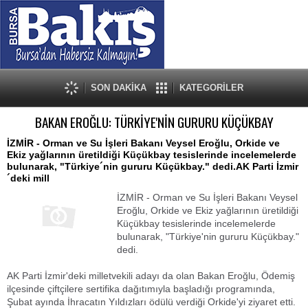
SON DAKİKA
KATEGORİLER
BAKAN EROĞLU: TÜRKİYE'NİN GURURU KÜÇÜKBAY
İZMİR - Orman ve Su İşleri Bakanı Veysel Eroğlu, Orkide ve
Ekiz yağlarının üretildiği Küçükbay tesislerinde incelemelerde
bulunarak, "Türkiye´nin gururu Küçükbay." dedi.AK Parti İzmir
´deki mill
İZMİR - Orman ve Su İşleri Bakanı Veysel
Eroğlu, Orkide ve Ekiz yağlarının üretildiği
Küçükbay tesislerinde incelemelerde
bulunarak, "Türkiye'nin gururu Küçükbay."
dedi.
AK Parti İzmir'deki milletvekili adayı da olan Bakan Eroğlu, Ödemiş
ilçesinde çiftçilere sertifika dağıtımıyla başladığı programında,
Şubat ayında İhracatın Yıldızları ödülü verdiği Orkide'yi ziyaret etti.