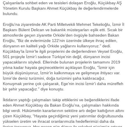
Çalışanlarla sohbet eden ve tesisleri dolaşan Eroğlu, Küçükbay AŞ
Yönetim Kurulu Başkanı Ahmet Küçükbay ile değerlendirmelerde
bulundu.
Eroğlu'na ziyaretinde AK Parti Milletvekili Mehmet Tekelioğlu, İzmir İl
Başkanı Bülent Delican ve bakanlık müsteşarları eşlik etti. Sıcak bir
atmosferde geçen ziyarette Orkide'den övgüyle bahseden Bakan
Eroğlu, "Biz de evlerimizde 122'nin üzerinde ülkeye ihraç edilen,
dünyanın en kaliteli yağı Orkide yağlarını kullanıyoruz." dedi.
Küçükbay'la İzmir'le ilgili projelerini de değerlendiren Veysel Eroğlu,
501 projeyle İzmir'i sadece Türkiye'nin değil, dünyanın incisi
yapacaklarını söyledi. Ellerinde bulunan projelerin tamamını 2019
yılına kadar hayata geçireceklerini açıklayan Eroğlu, "İzmir için
büyük düşünüyoruz, İzmir'in kalkınmaya ve gelişmeye ihtiyacı var.
İzmir'de deniz turizmini, doğa turizmini şaha kaldıracağız.
Konuşmak yerine çok çalışarak, Ege'nin incisi İzmir'i daha müreffeh
bir şehir yapacağız." diye konuştu.
İktidarın yaptığı çalışmaları takip ettiklerini ve beğendiklerini ifade
eden Ahmet Küçükbay da Bakan Eroğlu'na, çalışmaları hakkında
bilgi verdi. Hükümetin kararlarının sektöre artı değer kattığının altını
çizen Küçükbay, "Hayata geçirdiğimiz yeni yatırımlar doğrultusunda
yükselen üretim ve ihracat oranlarımızla hedeflerimizi daha da
ileriye taşıyoruz. Her geçen gün dünya ile rekabet gücümüz artıyor.