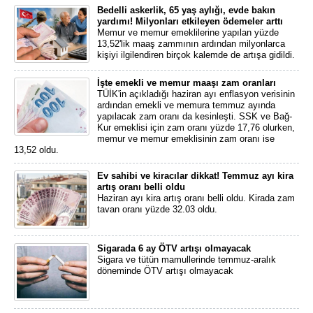
Bedelli askerlik, 65 yaş aylığı, evde bakın
yardımı! Milyonları etkileyen ödemeler arttı
Memur ve memur emeklilerine yapılan yüzde
13,52'lik maaş zammının ardından milyonlarca
kişiyi ilgilendiren birçok kalemde de artışa gidildi.
İşte emekli ve memur maaşı zam oranları
TÜİK'in açıkladığı haziran ayı enflasyon verisinin
ardından emekli ve memura temmuz ayında
yapılacak zam oranı da kesinleşti. SSK ve Bağ-
Kur emeklisi için zam oranı yüzde 17,76 olurken,
memur ve memur emeklisinin zam oranı ise
13,52 oldu.
Ev sahibi ve kiracılar dikkat! Temmuz ayı kira
artış oranı belli oldu
Haziran ayı kira artış oranı belli oldu. Kirada zam
tavan oranı yüzde 32.03 oldu.
Sigarada 6 ay ÖTV artışı olmayacak
Sigara ve tütün mamullerinde temmuz-aralık
döneminde ÖTV artışı olmayacak