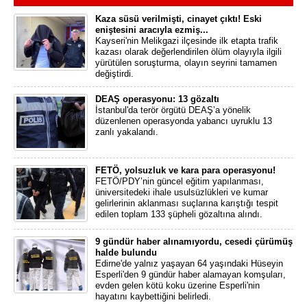
Kaza süsü verilmişti, cinayet çıktı! Eski
eniştesini aracıyla ezmiş...
Kayseri'nin Melikgazi ilçesinde ilk etapta trafik
kazası olarak değerlendirilen ölüm olayıyla ilgili
yürütülen soruşturma, olayın seyrini tamamen
değiştirdi.
DEAŞ operasyonu: 13 gözaltı
İstanbul'da terör örgütü DEAŞ’a yönelik
düzenlenen operasyonda yabancı uyruklu 13
zanlı yakalandı.
FETÖ, yolsuzluk ve kara para operasyonu!
FETÖ/PDY’nin güncel eğitim yapılanması,
üniversitedeki ihale usulsüzlükleri ve kumar
gelirlerinin aklanması suçlarına karıştığı tespit
edilen toplam 133 şüpheli gözaltına alındı.
9 gündür haber alınamıyordu, cesedi çürümüş
halde bulundu
Edirne'de yalnız yaşayan 64 yaşındaki Hüseyin
Esperli'den 9 gündür haber alamayan komşuları,
evden gelen kötü koku üzerine Esperli'nin
hayatını kaybettiğini belirledi.