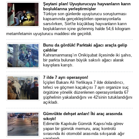
Şeytani plan! Uyuşturucuyu hayvanların karın
boşluklarına yerleştirmişler
Türkiye son günlerde uyuşturucu soruşturması
kapsamında gerçekleştirilen operasyonlarla
sarsılırken, Siirt'te küçükbaş hayvanların karın
boşluklarının içine gizlenmiş halde 54,6 kilogram
metamfetamin uyuşturucu maddesi ele geçirildi.
Bunu da gördük! Parktaki ağacı araçla gelip
çaldılar
Kahramanmaraş’ın Onikişubat ilçesinde iki şahıs,
bir parkta bulunan büyük saksılı ağacı alarak
kayıplara karıştı.
7 ilde 7 ayrı operasyon!
İçişleri Bakanı Ali Yerlikaya 7 ilde dolandırıcı,
tefeci ve göçmen kaçakçısı 7 ayrı organize suç
örgütüne yönelik düzenlenen operasyonlarda 67
şüphelinin yakalandığını ve 42'sinin tutuklandığını
açıkladı.
Gümrükte dehşet anları! İki araç arasında
sıkıştı!
Edirne'de Kapıkule Gümrük Kapısı'nda görev
yapan bir gümrük memuru, araç kontrolü
sırasında iki otomobil arasında sıkışarak ağır
yaralandı.