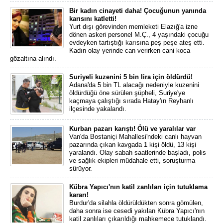
Bir kadın cinayeti daha! Çocuğunun yanında
karısını katletti!
Yurt dışı görevinden memleketi Elazığ'a izne
dönen askeri personel M.Ç., 4 yaşındaki çocuğu
evdeyken tartıştığı karısına peş peşe ateş etti.
Kadın olay yerinde can verirken cani koca
gözaltına alındı.
Suriyeli kuzenini 5 bin lira için öldürdü!
Adana'da 5 bin TL alacağı nedeniyle kuzenini
öldürdüğü öne sürülen şüpheli, Suriye'ye
kaçmaya çalıştığı sırada Hatay'ın Reyhanlı
ilçesinde yakalandı.
Kurban pazarı karıştı! Ölü ve yaralılar var
Van'da Bostaniçi Mahallesi'ndeki canlı hayvan
pazarında çıkan kavgada 1 kişi öldü, 13 kişi
yaralandı. Olay sabah saatlerinde başladı, polis
ve sağlık ekipleri müdahale etti, soruşturma
sürüyor.
Kübra Yapıcı'nın katil zanlıları için tutuklama
kararı!
Burdur'da silahla öldürüldükten sonra gömülen,
daha sonra ise cesedi yakılan Kübra Yapıcı'nın
katil zanlıları çıkarıldığı mahkemece tutuklandı.