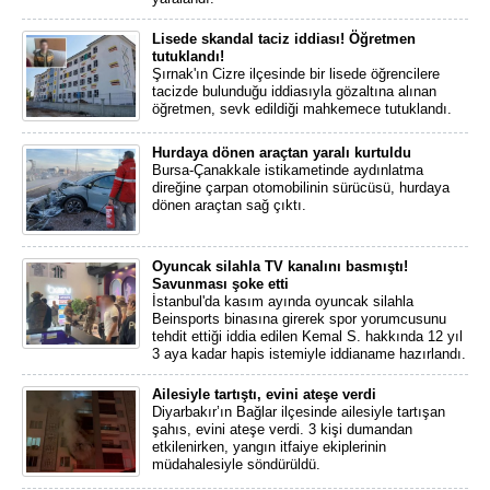
Lisede skandal taciz iddiası! Öğretmen
tutuklandı!
Şırnak'ın Cizre ilçesinde bir lisede öğrencilere
tacizde bulunduğu iddiasıyla gözaltına alınan
öğretmen, sevk edildiği mahkemece tutuklandı.
Hurdaya dönen araçtan yaralı kurtuldu
Bursa-Çanakkale istikametinde aydınlatma
direğine çarpan otomobilinin sürücüsü, hurdaya
dönen araçtan sağ çıktı.
Oyuncak silahla TV kanalını basmıştı!
Savunması şoke etti
İstanbul'da kasım ayında oyuncak silahla
Beinsports binasına girerek spor yorumcusunu
tehdit ettiği iddia edilen Kemal S. hakkında 12 yıl
3 aya kadar hapis istemiyle iddianame hazırlandı.
Ailesiyle tartıştı, evini ateşe verdi
Diyarbakır’ın Bağlar ilçesinde ailesiyle tartışan
şahıs, evini ateşe verdi. 3 kişi dumandan
etkilenirken, yangın itfaiye ekiplerinin
müdahalesiyle söndürüldü.