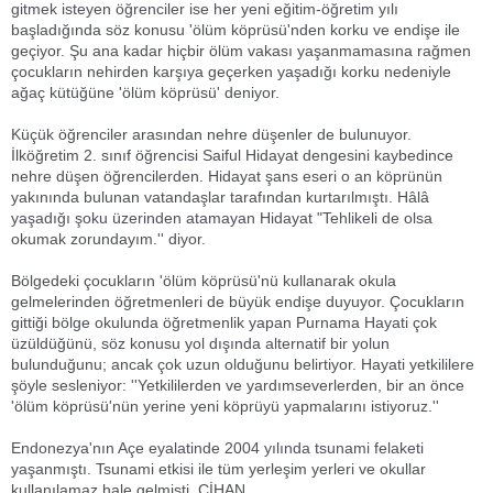
gitmek isteyen öğrenciler ise her yeni eğitim-öğretim yılı
başladığında söz konusu 'ölüm köprüsü'nden korku ve endişe ile
geçiyor. Şu ana kadar hiçbir ölüm vakası yaşanmamasına rağmen
çocukların nehirden karşıya geçerken yaşadığı korku nedeniyle
ağaç kütüğüne 'ölüm köprüsü' deniyor.
Küçük öğrenciler arasından nehre düşenler de bulunuyor.
İlköğretim 2. sınıf öğrencisi Saiful Hidayat dengesini kaybedince
nehre düşen öğrencilerden. Hidayat şans eseri o an köprünün
yakınında bulunan vatandaşlar tarafından kurtarılmıştı. Hâlâ
yaşadığı şoku üzerinden atamayan Hidayat "Tehlikeli de olsa
okumak zorundayım.'' diyor.
Bölgedeki çocukların 'ölüm köprüsü'nü kullanarak okula
gelmelerinden öğretmenleri de büyük endişe duyuyor. Çocukların
gittiği bölge okulunda öğretmenlik yapan Purnama Hayati çok
üzüldüğünü, söz konusu yol dışında alternatif bir yolun
bulunduğunu; ancak çok uzun olduğunu belirtiyor. Hayati yetkililere
şöyle sesleniyor: ''Yetkililerden ve yardımseverlerden, bir an önce
'ölüm köprüsü'nün yerine yeni köprüyü yapmalarını istiyoruz.''
Endonezya'nın Açe eyalatinde 2004 yılında tsunami felaketi
yaşanmıştı. Tsunami etkisi ile tüm yerleşim yerleri ve okullar
kullanılamaz hale gelmişti.
CİHAN