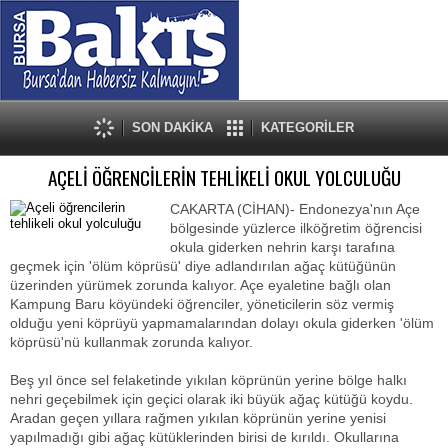
SON DAKİKA
KATEGORİLER
AÇELİ ÖĞRENCİLERİN TEHLİKELİ OKUL YOLCULUĞU
CAKARTA (CİHAN)- Endonezya'nın Açe
bölgesinde yüzlerce ilköğretim öğrencisi
okula giderken nehrin karşı tarafına
geçmek için 'ölüm köprüsü' diye adlandırılan ağaç kütüğünün
üzerinden yürümek zorunda kalıyor. Açe eyaletine bağlı olan
Kampung Baru köyündeki öğrenciler, yöneticilerin söz vermiş
olduğu yeni köprüyü yapmamalarından dolayı okula giderken 'ölüm
köprüsü'nü kullanmak zorunda kalıyor.
Beş yıl önce sel felaketinde yıkılan köprünün yerine bölge halkı
nehri geçebilmek için geçici olarak iki büyük ağaç kütüğü koydu.
Aradan geçen yıllara rağmen yıkılan köprünün yerine yenisi
yapılmadığı gibi ağaç kütüklerinden birisi de kırıldı. Okullarına