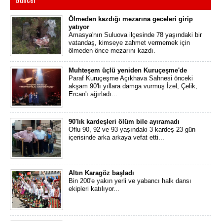
Ölmeden kazdığı mezarına geceleri girip
yatıyor
Amasya'nın Suluova ilçesinde 78 yaşındaki bir
vatandaş, kimseye zahmet vermemek için
ölmeden önce mezarını kazdı.
Muhteşem üçlü yeniden Kuruçeşme'de
Paraf Kuruçeşme Açıkhava Sahnesi önceki
akşam 90'lı yıllara damga vurmuş İzel, Çelik,
Ercan'ı ağırladı...
90'lık kardeşleri ölüm bile ayıramadı
Oflu 90, 92 ve 93 yaşındaki 3 kardeş 23 gün
içerisinde arka arkaya vefat etti...
Altın Karagöz başladı
Bin 200'e yakın yerli ve yabancı halk dansı
ekipleri katılıyor...