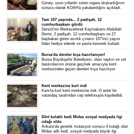
Güney, uzun yıllardır süren sigara alışkanlığının
sonucu olarak KOAH'a yakalandığını açıkladı.
Tam 107 yaşında... 2 padişah, 12
cumhurbaşkanı gördü
Denizli'nin Merkezefendi Kaymakamı Abdullah
Demir, 2 padişah, 12 cumhurbaşkanı ve 27
başbakan gören asırlık çınarın 107'inci yaşını
fidan hediye ederek ve pasta keserek kutladı.
Bursa'da dereler kışa hazırlanıyor!
Bursa Büyükşehir Belediyesi, olası taşkın ve sel
baskınlarının önüne geçmek amacıyla kent
merkezinden geçen dereleri kışa hazırlıyor.
Kent merkezine kurt indi
Kars'ta kurt kent merkezine indi. O anlar bir
vatandaş tarafından cep telefonuyla kaydedildi.
Dört kulaklı kedi Midas sosyal medyada ilgi
odağı oldu
Ankara’da genetik mutasyon sonucu 4 kulağı olan
Midas adlı kedi, sosyal medyada büyük ilgi