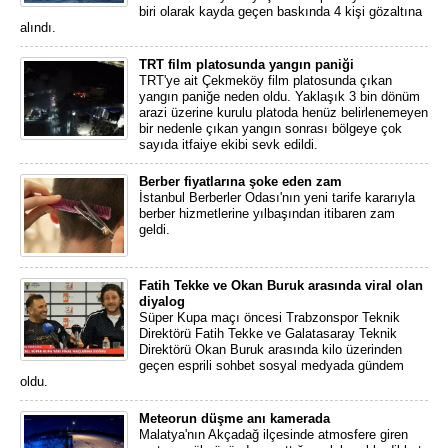
biri olarak kayda geçen baskında 4 kişi gözaltına
alındı.
TRT film platosunda yangın paniği
TRT'ye ait Çekmeköy film platosunda çıkan
yangın paniğe neden oldu. Yaklaşık 3 bin dönüm
arazi üzerine kurulu platoda henüz belirlenemeyen
bir nedenle çıkan yangın sonrası bölgeye çok
sayıda itfaiye ekibi sevk edildi.
Berber fiyatlarına şoke eden zam
İstanbul Berberler Odası'nın yeni tarife kararıyla
berber hizmetlerine yılbaşından itibaren zam
geldi.
Fatih Tekke ve Okan Buruk arasında viral olan
diyalog
Süper Kupa maçı öncesi Trabzonspor Teknik
Direktörü Fatih Tekke ve Galatasaray Teknik
Direktörü Okan Buruk arasında kilo üzerinden
geçen esprili sohbet sosyal medyada gündem
oldu.
Meteorun düşme anı kamerada
Malatya'nın Akçadağ ilçesinde atmosfere giren