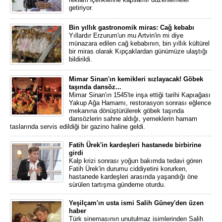
getiriyor.
Bin yıllık gastronomik miras: Cağ kebabı
Yıllardır Erzurum'un mu Artvin'in mi diye
münazara edilen cağ kebabının, bin yıllık kültürel
bir miras olarak Kıpçaklardan günümüze ulaştığı
bildirildi.
Mimar Sinan'ın kemikleri sızlayacak! Göbek
taşında dansöz...
Mimar Sinan'ın 1545'te inşa ettiği tarihi Kapıağası
Yakup Ağa Hamamı, restorasyon sonrası eğlence
mekanına dönüştürülerek göbek taşında
dansözlerin sahne aldığı, yemeklerin hamam
taslarında servis edildiği bir gazino haline geldi.
Fatih Ürek'in kardeşleri hastanede birbirine
girdi
Kalp krizi sonrası yoğun bakımda tedavi gören
Fatih Ürek'in durumu ciddiyetini korurken,
hastanede kardeşleri arasında yaşandığı öne
sürülen tartışma gündeme oturdu.
Yeşilçam'ın usta ismi Salih Güney'den üzen
haber
Türk sinemasının unutulmaz isimlerinden Salih