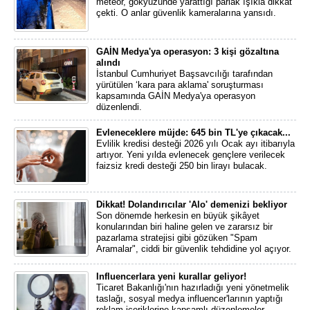
meteor, gökyüzünde yarattığı parlak ışıkla dikkat
çekti. O anlar güvenlik kameralarına yansıdı.
GAİN Medya'ya operasyon: 3 kişi gözaltına
alındı
İstanbul Cumhuriyet Başsavcılığı tarafından
yürütülen ‘kara para aklama' soruşturması
kapsamında GAİN Medya'ya operasyon
düzenlendi.
Evleneceklere müjde: 645 bin TL'ye çıkacak...
Evlilik kredisi desteği 2026 yılı Ocak ayı itibarıyla
artıyor. Yeni yılda evlenecek gençlere verilecek
faizsiz kredi desteği 250 bin lirayı bulacak.
Dikkat! Dolandırıcılar 'Alo' demenizi bekliyor
Son dönemde herkesin en büyük şikâyet
konularından biri haline gelen ve zararsız bir
pazarlama stratejisi gibi gözüken "Spam
Aramalar", ciddi bir güvenlik tehdidine yol açıyor.
Influencerlara yeni kurallar geliyor!
Ticaret Bakanlığı'nın hazırladığı yeni yönetmelik
taslağı, sosyal medya influencer'larının yaptığı
reklam içeriklerine kapsamlı düzenlemeler