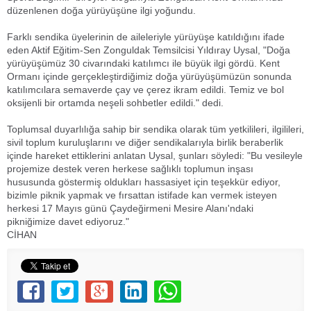
düzenlenen doğa yürüyüşüne ilgi yoğundu.
Farklı sendika üyelerinin de aileleriyle yürüyüşe katıldığını ifade
eden Aktif Eğitim-Sen Zonguldak Temsilcisi Yıldıray Uysal, "Doğa
yürüyüşümüz 30 civarındaki katılımcı ile büyük ilgi gördü. Kent
Ormanı içinde gerçekleştirdiğimiz doğa yürüyüşümüzün sonunda
katılımcılara semaverde çay ve çerez ikram edildi. Temiz ve bol
oksijenli bir ortamda neşeli sohbetler edildi." dedi.
Toplumsal duyarlılığa sahip bir sendika olarak tüm yetkilileri, ilgilileri,
sivil toplum kuruluşlarını ve diğer sendikalarıyla birlik beraberlik
içinde hareket ettiklerini anlatan Uysal, şunları söyledi: "Bu vesileyle
projemize destek veren herkese sağlıklı toplumun inşası
hususunda göstermiş oldukları hassasiyet için teşekkür ediyor,
bizimle piknik yapmak ve fırsattan istifade kan vermek isteyen
herkesi 17 Mayıs günü Çaydeğirmeni Mesire Alanı'ndaki
pikniğimize davet ediyoruz."
CİHAN