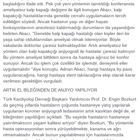
başladığını ifade etti. Pek çok yeni yöntemin tanıtıldığı konferansta
ameliyatsız kalp kapağı değişimi ile ilgili konuşan Abacı, kalp
kapakçığı hastalıklarında genelde cerrahi uygulamaların tercih
edildiğini söyledi. Ancak hastanın yaşı ve diğer hayatı
fonksiyonlarının aneztesizi kaldırmadığı durumların da yaşandığını
belirten Abacı, "Genelde kalp kapağı hastalığı olan kişiler ileri bir
yaşa sahip olduklarından ameliyat olmak istemiyorlar. Böyle
vakalarda doktorlar çaresiz kalmaktaydılar. Artık ameliyatsız bir
yöntem olan kalp kapakçığı anjiyografi ile hastalar çaresiz kalmıyor.
Bu yöntem ameliyat bittikten sonra da hastaya ağrısız bir konfor
sunuyor. Ancak bu işlem çok özellikli bir işlemdir, deneyimli eller
uygulamalıdır "diye konuştu. Adnan Abacı, hangi hastaya by-pass
uygulanacağına, hangi hastaya stent takılacağına ekip olarak karar
verilmesi gerektiğini vurguladı.
ARTIK EL BİLEĞİNDEN DE ANJİYO YAPILIYOR
Türk Kardiyoloji Derneği Başkanı Yardımcısı Prof. Dr. Engin Bozkurt
da geçmiş yıllarda hastaların çoğunda hastaneye yatış yapılarak
uygulanan koroner anjiyografi tedavisinin artık kasıktan değil de, el
bileğinden yapıldığını açıkladı. "Bu sayede hastaların hastaneye
yatırılmaksızın yaşam kalitesi artıyor" diyen Bozkurt, "Bu yöntemle
hasta operasyondan sonra yürüyebilmekte, kanama ve ağrı
olmamaktadır. Ancak bunun yapılabilmesi için hastalarımızda