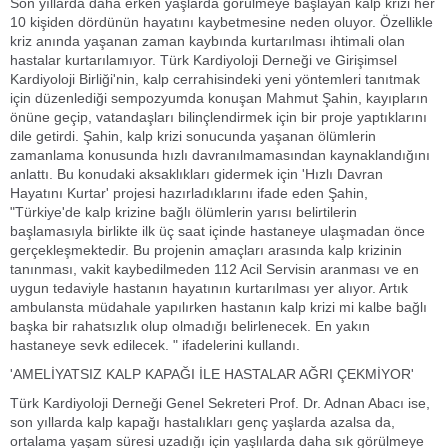
Son yıllarda daha erken yaşlarda görülmeye başlayan kalp krizi her
10 kişiden dördünün hayatını kaybetmesine neden oluyor. Özellikle
kriz anında yaşanan zaman kaybında kurtarılması ihtimali olan
hastalar kurtarılamıyor. Türk Kardiyoloji Derneği ve Girişimsel
Kardiyoloji Birliği'nin, kalp cerrahisindeki yeni yöntemleri tanıtmak
için düzenlediği sempozyumda konuşan Mahmut Şahin, kayıpların
önüne geçip, vatandaşları bilinçlendirmek için bir proje yaptıklarını
dile getirdi. Şahin, kalp krizi sonucunda yaşanan ölümlerin
zamanlama konusunda hızlı davranılmamasından kaynaklandığını
anlattı. Bu konudaki aksaklıkları gidermek için 'Hızlı Davran
Hayatını Kurtar' projesi hazırladıklarını ifade eden Şahin,
"Türkiye'de kalp krizine bağlı ölümlerin yarısı belirtilerin
başlamasıyla birlikte ilk üç saat içinde hastaneye ulaşmadan önce
gerçekleşmektedir. Bu projenin amaçları arasında kalp krizinin
tanınması, vakit kaybedilmeden 112 Acil Servisin aranması ve en
uygun tedaviyle hastanın hayatının kurtarılması yer alıyor. Artık
ambulansta müdahale yapılırken hastanın kalp krizi mi kalbe bağlı
başka bir rahatsızlık olup olmadığı belirlenecek. En yakın
hastaneye sevk edilecek. " ifadelerini kullandı.
'AMELİYATSIZ KALP KAPAĞI İLE HASTALAR AĞRI ÇEKMİYOR'
Türk Kardiyoloji Derneği Genel Sekreteri Prof. Dr. Adnan Abacı ise,
son yıllarda kalp kapağı hastalıkları genç yaşlarda azalsa da,
ortalama yaşam süresi uzadığı için yaşlılarda daha sık görülmeye