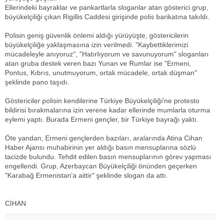
Ellerindeki bayraklar ve pankartlarla sloganlar atan gösterici grup,
büyükelçiliği çıkan Rigillis Caddesi girişinde polis barikatına takıldı.
Polisin geniş güvenlik önlemi aldığı yürüyüşte, göstericilerin
büyükelçiliğe yaklaşmasına izin verilmedi. "Kaybettiklerimizi
mücadeleyle anıyoruz", "Hatırlıyorum ve savunuyorum" sloganları
atan gruba destek veren bazı Yunan ve Rumlar ise "Ermeni,
Pontus, Kıbrıs, unutmuyorum, ortak mücadele, ortak düşman"
şeklinde pano taşıdı.
Göstericiler polisin kendilerine Türkiye Büyükelçiliği'ne protesto
bildirisi bırakmalarına izin verene kadar ellerinde mumlarla oturma
eylemi yaptı. Burada Ermeni gençler, bir Türkiye bayrağı yaktı.
Öte yandan, Ermeni gençlerden bazıları, aralarında Atina Cihan
Haber Ajansı muhabirinin yer aldığı basın mensuplarına sözlü
tacizde bulundu. Tehdit edilen basın mensuplarının görev yapması
engellendi. Grup, Azerbaycan Büyükelçiliği önünden geçerken
"Karabağ Ermenistan'a aittir" şeklinde slogan da attı.
CİHAN