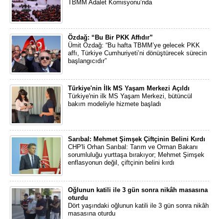
TBMM Adalet Komisyonu’nda
Özdağ: “Bu Bir PKK Affıdır”
Ümit Özdağ: “Bu hafta TBMM’ye gelecek PKK
affı, Türkiye Cumhuriyeti’ni dönüştürecek sürecin
başlangıcıdır”
Türkiye'nin İlk MS Yaşam Merkezi Açıldı
Türkiye'nin ilk MS Yaşam Merkezi, bütüncül
bakım modeliyle hizmete başladı
Sarıbal: Mehmet Şimşek Çiftçinin Belini Kırdı
CHP'li Orhan Sarıbal: Tarım ve Orman Bakanı
sorumluluğu yurttaşa bırakıyor; Mehmet Şimşek
enflasyonun değil, çiftçinin belini kırdı
Oğlunun katili ile 3 gün sonra nikâh masasına
oturdu
Dört yaşındaki oğlunun katili ile 3 gün sonra nikâh
masasına oturdu