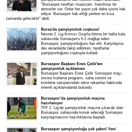
"Bursaspor taraftarı muazzam. İnanılmaz bir
atmosfer var. Onlar her şeyin çok daha iyisini hak
ediyor. Bursaspor hak ettiği yerlere en kısa
zamanda gelecektir" dedi.
Bursa'da şampiyonluk coşkusu!
Nesine 2. Lig Kırmızı Grup'ta bitime bir hafta kala
sahasında Somaspor'u 5-1 mağlup eden
Bursaspor, şampiyonluğunu ilan etti. Karşılaşma
dev ekranlarda takip edilirken, taraftarlar
şampiyonluğunu coşkuyla kutladı.
Bursaspor Başkanı Enes Çelik'ten
şampiyonluk açıklaması
Bursaspor Başkanı Enes Çelik Somaspor maçı
öncesi kutlama programı, saha zemini ve
kombine satışlarındaki rekor rakamlar hakkında
önemli açıklamalarda bulundu.
Bursaspor’da şampiyonluk maçına
hazırlanıyor
TFF 2. Lig’de şampiyonluk maçına çıkacak olan
Bursaspor, sahasında konuk edeceği Somaspor
karşılaşmasının hazırlıklarına başladı.
Bursaspor şampiyonluğa çok yakın! Yeni