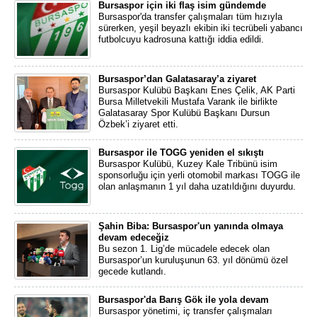
Bursaspor için iki flaş isim gündemde
Bursaspor'da transfer çalışmaları tüm hızıyla
sürerken, yeşil beyazlı ekibin iki tecrübeli yabancı
futbolcuyu kadrosuna kattığı iddia edildi.
Bursaspor’dan Galatasaray’a ziyaret
Bursaspor Kulübü Başkanı Enes Çelik, AK Parti
Bursa Milletvekili Mustafa Varank ile birlikte
Galatasaray Spor Kulübü Başkanı Dursun
Özbek’i ziyaret etti.
Bursaspor ile TOGG yeniden el sıkıştı
Bursaspor Kulübü, Kuzey Kale Tribünü isim
sponsorluğu için yerli otomobil markası TOGG ile
olan anlaşmanın 1 yıl daha uzatıldığını duyurdu.
Şahin Biba: Bursaspor'un yanında olmaya
devam edeceğiz
Bu sezon 1. Lig’de mücadele edecek olan
Bursaspor’un kuruluşunun 63. yıl dönümü özel
gecede kutlandı.
Bursaspor'da Barış Gök ile yola devam
Bursaspor yönetimi, iç transfer çalışmaları