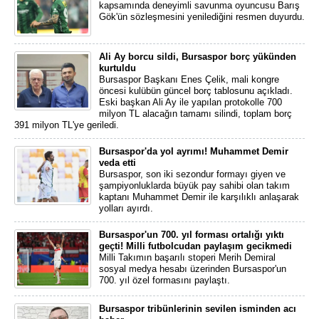
kapsamında deneyimli savunma oyuncusu Barış
Gök'ün sözleşmesini yenilediğini resmen duyurdu.
Ali Ay borcu sildi, Bursaspor borç yükünden
kurtuldu
Bursaspor Başkanı Enes Çelik, mali kongre
öncesi kulübün güncel borç tablosunu açıkladı.
Eski başkan Ali Ay ile yapılan protokolle 700
milyon TL alacağın tamamı silindi, toplam borç
391 milyon TL'ye geriledi.
Bursaspor'da yol ayrımı! Muhammet Demir
veda etti
Bursaspor, son iki sezondur formayı giyen ve
şampiyonluklarda büyük pay sahibi olan takım
kaptanı Muhammet Demir ile karşılıklı anlaşarak
yolları ayırdı.
Bursaspor'un 700. yıl forması ortalığı yıktı
geçti! Milli futbolcudan paylaşım gecikmedi
Milli Takımın başarılı stoperi Merih Demiral
sosyal medya hesabı üzerinden Bursaspor'un
700. yıl özel formasını paylaştı.
Bursaspor tribünlerinin sevilen isminden acı