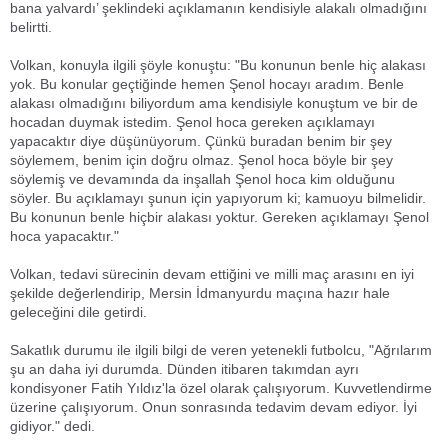
bana yalvardı’ şeklindeki açıklamanın kendisiyle alakalı olmadığını
belirtti.
Volkan, konuyla ilgili şöyle konuştu: "Bu konunun benle hiç alakası
yok. Bu konular geçtiğinde hemen Şenol hocayı aradım. Benle
alakası olmadığını biliyordum ama kendisiyle konuştum ve bir de
hocadan duymak istedim. Şenol hoca gereken açıklamayı
yapacaktır diye düşünüyorum. Çünkü buradan benim bir şey
söylemem, benim için doğru olmaz. Şenol hoca böyle bir şey
söylemiş ve devamında da inşallah Şenol hoca kim olduğunu
söyler. Bu açıklamayı şunun için yapıyorum ki; kamuoyu bilmelidir.
Bu konunun benle hiçbir alakası yoktur. Gereken açıklamayı Şenol
hoca yapacaktır."
Volkan, tedavi sürecinin devam ettiğini ve milli maç arasını en iyi
şekilde değerlendirip, Mersin İdmanyurdu maçına hazır hale
geleceğini dile getirdi.
Sakatlık durumu ile ilgili bilgi de veren yetenekli futbolcu, "Ağrılarım
şu an daha iyi durumda. Dünden itibaren takımdan ayrı
kondisyoner Fatih Yıldız'la özel olarak çalışıyorum. Kuvvetlendirme
üzerine çalışıyorum. Onun sonrasında tedavim devam ediyor. İyi
gidiyor." dedi.