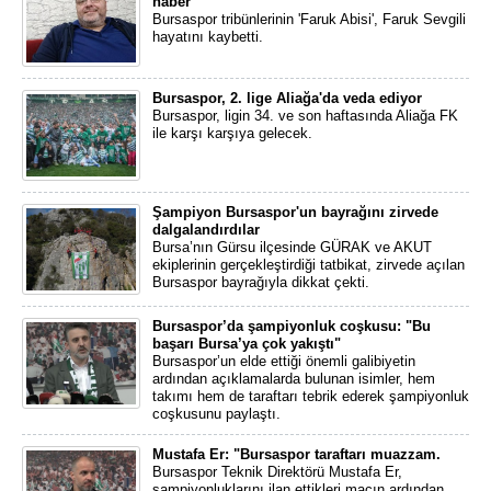
haber
Bursaspor tribünlerinin 'Faruk Abisi', Faruk Sevgili
hayatını kaybetti.
Bursaspor, 2. lige Aliağa'da veda ediyor
Bursaspor, ligin 34. ve son haftasında Aliağa FK
ile karşı karşıya gelecek.
Şampiyon Bursaspor'un bayrağını zirvede
dalgalandırdılar
Bursa’nın Gürsu ilçesinde GÜRAK ve AKUT
ekiplerinin gerçekleştirdiği tatbikat, zirvede açılan
Bursaspor bayrağıyla dikkat çekti.
Bursaspor’da şampiyonluk coşkusu: "Bu
başarı Bursa’ya çok yakıştı"
Bursaspor’un elde ettiği önemli galibiyetin
ardından açıklamalarda bulunan isimler, hem
takımı hem de taraftarı tebrik ederek şampiyonluk
coşkusunu paylaştı.
Mustafa Er: "Bursaspor taraftarı muazzam.
Bursaspor Teknik Direktörü Mustafa Er,
şampiyonluklarını ilan ettikleri maçın ardından,