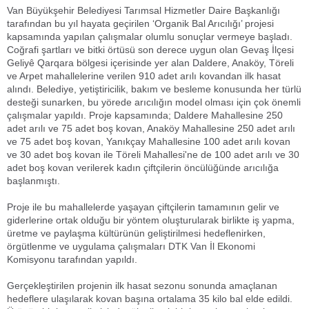
Van Büyükşehir Belediyesi Tarımsal Hizmetler Daire Başkanlığı
tarafından bu yıl hayata geçirilen ‘Organik Bal Arıcılığı’ projesi
kapsamında yapılan çalışmalar olumlu sonuçlar vermeye başladı.
Coğrafi şartları ve bitki örtüsü son derece uygun olan Gevaş İlçesi
Geliyê Qarqara bölgesi içerisinde yer alan Daldere, Anaköy, Töreli
ve Arpet mahallelerine verilen 910 adet arılı kovandan ilk hasat
alındı. Belediye, yetiştiricilik, bakım ve besleme konusunda her türlü
desteği sunarken, bu yörede arıcılığın model olması için çok önemli
çalışmalar yapıldı. Proje kapsamında; Daldere Mahallesine 250
adet arılı ve 75 adet boş kovan, Anaköy Mahallesine 250 adet arılı
ve 75 adet boş kovan, Yanıkçay Mahallesine 100 adet arılı kovan
ve 30 adet boş kovan ile Töreli Mahallesi'ne de 100 adet arılı ve 30
adet boş kovan verilerek kadın çiftçilerin öncülüğünde arıcılığa
başlanmıştı.
Proje ile bu mahallelerde yaşayan çiftçilerin tamamının gelir ve
giderlerine ortak olduğu bir yöntem oluşturularak birlikte iş yapma,
üretme ve paylaşma kültürünün geliştirilmesi hedeflenirken,
örgütlenme ve uygulama çalışmaları DTK Van İl Ekonomi
Komisyonu tarafından yapıldı.
Gerçekleştirilen projenin ilk hasat sezonu sonunda amaçlanan
hedeflere ulaşılarak kovan başına ortalama 35 kilo bal elde edildi.