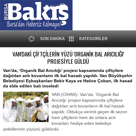
SON DAKİKA
KATEGORİLER
VAN'DAKİ ÇİFTÇİLERİN YÜZÜ 'ORGANİK BAL ARICILIĞI'
PROJESİYLE GÜLDÜ
Van'da, ‘Organik Bal Arıcılığı’ projesi kapsamında çiftçilere
dağıtılan arılı kovanların ilk bal hasadı yapıldı. Van Büyükşehir
Belediyesi Eşbaşkanları Bekir Kaya ve Hatice Çoban, ilk hasad
da elde edilen balı inceledi
VAN (CİHAN)- Van'da, ‘Organik Bal
Arıcılığı’ projesi kapsamında çiftçilere
dağıtılan arılı kovanların ilk bal hasadı
yapıldı. Oldukça verimli geçen ilk sezon
hem çiftçilerin hem de onlara arılı
kovanları hediye eden belediye
yetkililerinin yüzünü güldürdü.