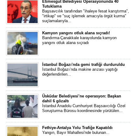
Etimesgut Belediyesi Operasyonunda 40
Tutuklama
Başsavcılık tarafından "ihaleye fesat karıştırma",
"irtikap" ve "suç işlemek amacıyla örgüt kurma"
suçlamalarıyla...
Kamyon yangını otluk alana sıçradı!
Bandırma-Çanakkale karayolunda kamyon
yangını otluk alana sıçradı
İstanbul Boğazı'nda gemi trafiği durduruldu
İstanbul Boğazı’nda makine arızası yaptığı
değerlendirilen...
Üsküdar Belediyesi’ne operasyon: Başkan
dahil 6 gözaltı
İstanbul Anadolu Cumhuriyet Başsavcılığı Özel
Soruşturma Bürosu koordinesinde yürütülen...
Fethiye-Antalya Yolu Trafiğe Kapatıldı
Yangın, Bayır Mahallesi'nde bulunan...