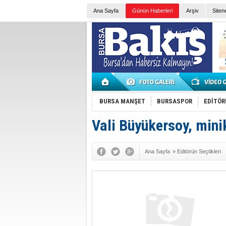
Ana Sayfa
Günün Haberleri
Arşiv
Siten
BURSA MANŞET
BURSASPOR
EDİTÖR
Vali Büyükersoy, minik
Ana Sayfa
»
Editörün Seçtikleri