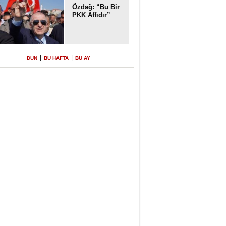
Özdağ: “Bu Bir
PKK Affıdır”
|
|
DÜN
BU HAFTA
BU AY