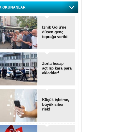
K OKUNANLAR
İznik Gölü'ne
düşen genç
toprağa verildi
Zorla hesap
açtırıp kara para
akladılar!
Küçük işletme,
büyük siber
risk!