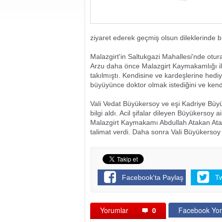
ziyaret ederek geçmiş olsun dileklerinde 
Malazgirt'in Saltukgazi Mahallesi'nde otu
Arzu daha önce Malazgirt Kaymakamlığı il
takılmıştı. Kendisine ve kardeşlerine hed
büyüyünce doktor olmak istediğini ve kendisi
Vali Vedat Büyükersoy ve eşi Kadriye Bü
bilgi aldı. Acil şifalar dileyen Büyükersoy 
Malazgirt Kaymakamı Abdullah Atakan Ataso
talimat verdi. Daha sonra Vali Büyükerso
Facebook'ta Paylaş
T
Yorumlar
0
Facebook Yor