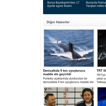
Bursa Büyükşehir'den 17
Bursa'da Rahva
ilçede aşure ikramı
Yarışları nefes k
Diğer Haberler
Denizaltıda 9 ton uyuşturucu
TRT fi
madde ele geçirildi
TRT'ye
Portekiz açıklarında durdurulan bir
çıkan 
denizaltıda 9 ton uyuşturucu madde ele
Yaklaşı
geçirilirken, ülke tarihinin en büyük
kurulu
uyuşturucu operasyonlarından biri
bir ned
olarak kayda geçen baskında 4 kişi
bölgeye
gözaltına alındı.
edildi.