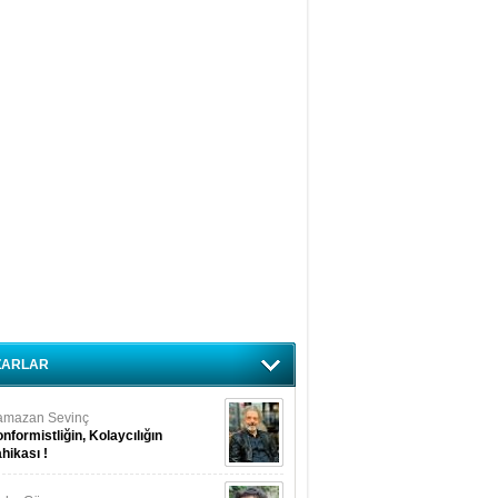
ZARLAR
amazan Sevinç
nformistliğin, Kolaycılığın
hikası !