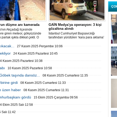
ÇO
run düşme anı kamerada
GAİN Medya'ya operasyon: 3 kişi
gözaltına alındı
'nın Akçadağ ilçesinde
ere giren meteor, gökyüzünde
İstanbul Cumhuriyet Başsavcılığı
ı parlak ışıkla dikkat çekti. O
tarafından yürütülen ‘kara para aklama'
üvenlik kameralarına yansıdı.
soruşturması kapsamında GAİN
Medya'ya operasyon düzenlendi.
ıkacak...
27 Kasım 2025 Perşembe 10:06
ekliyor
24 Kasım 2025 Pazartesi 10:45
4 Kasım 2025 Pazartesi 10:38
abı
10 Kasım 2025 Pazartesi 10:58
 Göbek taşında dansöz...
08 Kasım 2025 Cumartesi 11:35
birine girdi
08 Kasım 2025 Cumartesi 11:33
en üzen haber
08 Kasım 2025 Cumartesi 11:31
umhurbaşkanı gördü
15 Ekim 2025 Çarşamba 09:56
4 Ekim 2025 Salı 12:58
 Salı 11:42