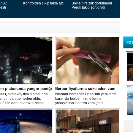
n At
Kontrolden çıkıp takla attı.
Böyle hırsızlık görülmedi!
esti
Peruk takıp şort giydi
FOT
B
lm platosunda yangın paniği
Berber fiyatlarına şoke eden zam
t
 ait Çekmeköy film platosunda
İstanbul Berberler Odası'nın yeni tarife
yangın paniğe neden oldu.
kararıyla berber hizmetlerine
k 3 bin dönüm arazi üzerine
yılbaşından itibaren zam geldi.
 platoda henüz belirlenemeyen
enle çıkan yangın sonrası
 çok sayıda itfaiye ekibi sevk