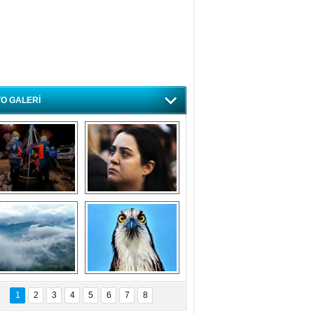
O GALERİ
ursa'da deprem 
Özlem ve minnetle 
atbikatı gerçeğini 
anıyoruz
aratmadı
Bursa'dan 
Balık Kartalı 
büyüleyen 
Bursa’da 
1
2
3
4
5
6
7
8
fotoğraflar
görüntülendi