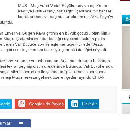
MUŞ - Muş Valisi Vedat Büyükersoy ve eşi Zehra
Kadriye Büyükersoy, Malazgirt İlçesi'nde cilt kanseri,
kemik erimesi ve başında ur olan minik Arzu Kaya'yı
Ö
bulundu.
ran Enver ve Gülşen Kaya çiftinin en büyük çocuğu olan Minik
e Muşlu işadamlarının da desteği sayesinde koluna platin
iye veren Vali Büyükersoy ve eşlerine teşekkür eden Arzu,
 gibi sıkıntı çeken hastaları iyileştirmek istediğini söyledi.
yükersoy ise anne ve babasından, Arzu'nun durumu hakkında
ailesi tekrar geçmiş olsun dileklerinde bulundu. Vali Büyükersoy,
y'a ailenin sorunları ile yakından ilgilenilmesi konusunda
y ve eşi Muş merkeze gelmek üzere ilçeden ayrıldı. CİHAN
weetle
Google+'da Paylaş
LinkedIn
umları