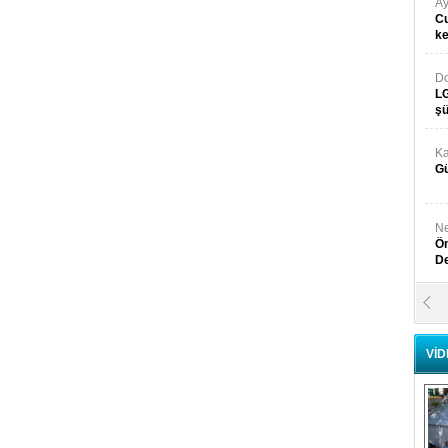
Ay
Cu
k
Do
LG
şü
Ka
Gü
Ne
Ön
D
Y
Di
VİD
Ni
Si
D