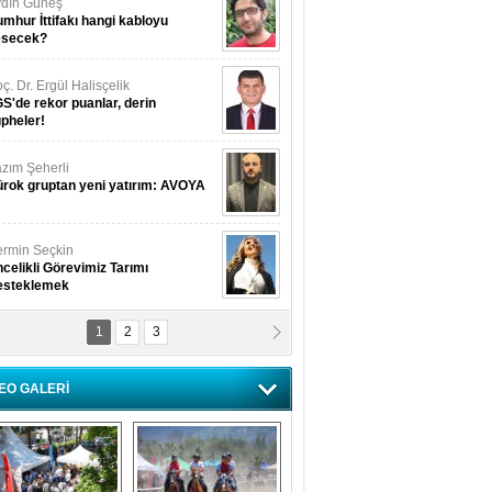
dın Güneş
mhur İttifakı hangi kabloyu
esecek?
ç. Dr. Ergül Halisçelik
S'de rekor puanlar, derin
pheler!
zım Şeherli
rok gruptan yeni yatırım: AVOYA
rmin Seçkin
celikli Görevimiz Tarımı
esteklemek
1
2
3
USUF BEREKET
kkat! Havalar ısınıyor!
EO GALERİ
lüfer Menekli Buzcular
z Hiç Kelebeklerin Sesini
uydunuz Mu?