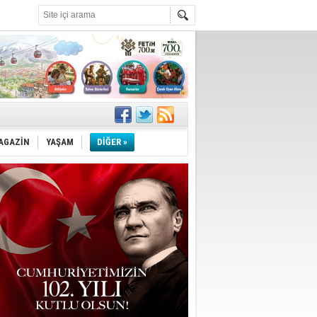
AGAZİN
YAŞAM
DİĞER »
!
''