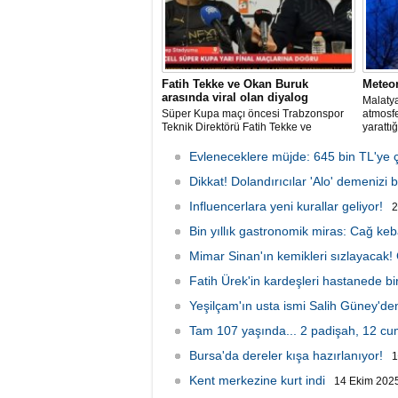
Fatih Tekke ve Okan Buruk
Meteo
arasında viral olan diyalog
Malatya
Süper Kupa maçı öncesi Trabzonspor
atmosf
Teknik Direktörü Fatih Tekke ve
yarattığ
Galatasaray Teknik Direktörü Okan
anlar g
Buruk arasında kilo üzerinden geçen
Evleneceklere müjde: 645 bin TL'ye ç
esprili sohbet sosyal medyada gündem
oldu.
Dikkat! Dolandırıcılar 'Alo' demenizi b
Influencerlara yeni kurallar geliyor!
2
Bin yıllık gastronomik miras: Cağ keb
Mimar Sinan'ın kemikleri sızlayacak!
Fatih Ürek'in kardeşleri hastanede bir
Yeşilçam'ın usta ismi Salih Güney'd
Tam 107 yaşında... 2 padişah, 12 c
Bursa'da dereler kışa hazırlanıyor!
1
Kent merkezine kurt indi
14 Ekim 2025